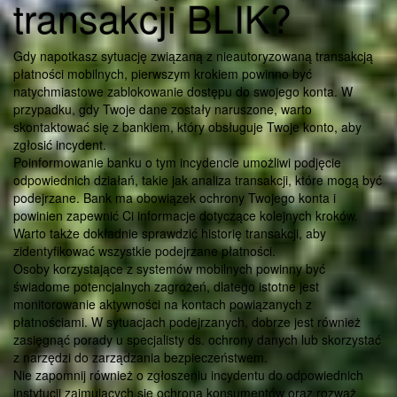
transakcji BLIK?
Gdy napotkasz sytuację związaną z nieautoryzowaną transakcją
płatności mobilnych, pierwszym krokiem powinno być
natychmiastowe zablokowanie dostępu do swojego konta. W
przypadku, gdy Twoje dane zostały naruszone, warto
skontaktować się z bankiem, który obsługuje Twoje konto, aby
zgłosić incydent.
Poinformowanie banku o tym incydencie umożliwi podjęcie
odpowiednich działań, takie jak analiza transakcji, które mogą być
podejrzane. Bank ma obowiązek ochrony Twojego konta i
powinien zapewnić Ci informacje dotyczące kolejnych kroków.
Warto także dokładnie sprawdzić historię transakcji, aby
zidentyfikować wszystkie podejrzane płatności.
Osoby korzystające z systemów mobilnych powinny być
świadome potencjalnych zagrożeń, dlatego istotne jest
monitorowanie aktywności na kontach powiązanych z
płatnościami. W sytuacjach podejrzanych, dobrze jest również
zasięgnąć porady u specjalisty ds. ochrony danych lub skorzystać
z narzędzi do zarządzania bezpieczeństwem.
Nie zapomnij również o zgłoszeniu incydentu do odpowiednich
instytucji zajmujących się ochroną konsumentów oraz rozważ