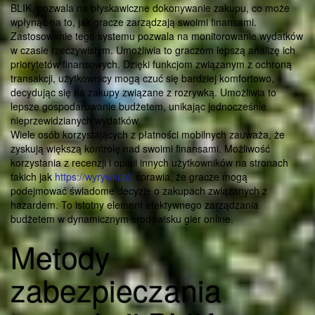
BLIK, pozwala na błyskawiczne dokonywanie zakupu, co może
wpłynąć na to, jak gracze zarządzają swoimi finansami.
Zastosowanie tego systemu pozwala na monitorowanie wydatków
w czasie rzeczywistym. Umożliwia to graczom lepszą analizę ich
priorytetów finansowych. Dzięki funkcjom związanym z ochroną
transakcji, użytkownicy mogą czuć się bardziej komfortowo,
decydując się na zakupy związane z rozrywką. Umożliwia to
lepsze gospodarowanie budżetem, unikając jednocześnie
nieprzewidzianych wydatków.
Wiele osób korzystających z płatności mobilnych zauważa, że
zyskują większą kontrolę nad swoimi finansami. Możliwość
korzystania z recenzji i opinii innych użytkowników na stronach
takich jak
https://wyrywki.pl/
sprawia, że gracze mogą
podejmować świadome decyzje o zakupach związanych z
hazardem. To istotny element efektywnego zarządzania
budżetem w dynamicznym środowisku gier online.
Metody
zabezpieczania