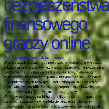
bezpieczeństw
finansowego
graczy online
8. September 2024
test account
W dzisiejszych czasach, gdy nowoczesne technologie wkraczają
w każdy aspekt życia, również branża hazardowa nie pozostaje w
tyle. Nowe metody płatności stają się kluczowym elementem
doświadczeń związanych z grami w kasynach online. Jednym z
najpopularniejszych rozwiązań, które zdobywa uznanie wśród
użytkowników, jest
blik
. Szeroka dostępność oraz łatwość jego
użycia przyciągają coraz większą rzeszę graczy.
Warto zwrócić uwagę na bliższe przyjrzenie się temu sposobowi
transakcji, szczególnie w kontekście bezpieczeństwa przy
dokonywaniu operacji w kasynach. Liczne
recenzje
podkreślają