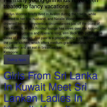
treated to fancy vacations
Marilyn Monroe briefly lived in Avalon during the 1940s, while
married to her first husband, and Natalie Wood notoriously
drowned beneath mysterious circumstances just off the coast of
Two Harbors. A light-flooded lounge has views over the rugged
Catalina mountains and opens to long, slim deck with picturesque
vistas of the ocean. Just past is a proper dining area hooked up to
the petite kitchen, which offers medium-grade stainless home
equipment and an eat-in breakfast bar.
Kategorie:
Dating Apps
Girls From Sri Lanka
In Kuwait Meet Sri
Lankan Ladies In