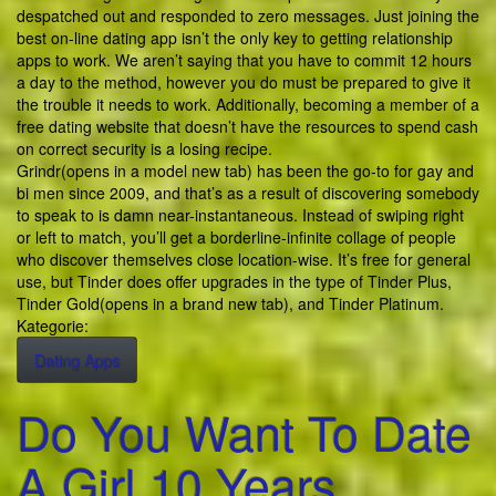
despatched out and responded to zero messages. Just joining the
best on-line dating app isn’t the only key to getting relationship
apps to work. We aren’t saying that you have to commit 12 hours
a day to the method, however you do must be prepared to give it
the trouble it needs to work. Additionally, becoming a member of a
free dating website that doesn’t have the resources to spend cash
on correct security is a losing recipe.
Grindr(opens in a model new tab) has been the go-to for gay and
bi men since 2009, and that’s as a result of discovering somebody
to speak to is damn near-instantaneous. Instead of swiping right
or left to match, you’ll get a borderline-infinite collage of people
who discover themselves close location-wise. It’s free for general
use, but Tinder does offer upgrades in the type of Tinder Plus,
Tinder Gold(opens in a brand new tab), and Tinder Platinum.
Kategorie:
Dating Apps
Do You Want To Date
A Girl 10 Years