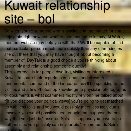
Kuwait relationship
site – bol
So when you’re someone who is available in the market for some
enjoyable right now and want to meet someone in, say, Al Wafra,
then our website may help you with that! We’ll be capable of find
that particular person much more quickly than any other singles
site out there that you may have thought-about becoming a
member of. DayTalk is a good choice if you’re thinking about
assembly and relationship someone quickly!
This subreddit is for people dwelling, visiting or interested in
Kuwait to share their experiences, ideas, and views. A
fundamental command of the language they’ll be speaking to the
victims and a few Photoshop knowledge to physician photographs
or documents is what scammers mostly rely on,” he talked about.
“[If you disclose your political views] you’re going to get matched
up with less folks and you would possibly meet less individuals,
however you would possibly meet people that suppose the best
way that you just do,” assured Spira. “I suppose you have to be
authentic as you possibly can in your bio,” recommends Spira.
Kategorie: