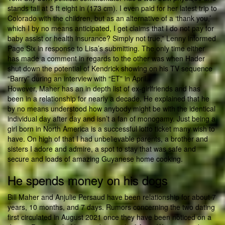
stands tall at 5 ft eight in (173 cm). I even paid for her latest trip to
Colorado with the children, but as an alternative of a ‘thank you,’
which I by no means anticipated, I get claims that I do not pay for
baby assist or health insurance? Simply not true,” Lenny informed
Page Six in response to Lisa’s submitting. The only time either
has made a comment in regards to the other was when Hader
shut down the potential of Kendrick showing on his TV sequence
“Barry” during an interview with “ET” in April.
However, Maher has an in depth list of ex-girlfriends and has
been in a relationship for nearly a decade. He explained that he
by no means understood how anybody might be with the identical
individual day after day and isn’t a fan of monogamy. Just being a
girl born in North America is a successful lotto ticket many wish to
have. On high of that I had unbelievable parents, a brother and
sisters I adore and admire, a spot to stay that was safe and
secure and loads of amazing Guyanese home cooking.
He spends money on his dogs
Bill Maher and Anjulie Persaud have been relationship for about 7
years, 10 months, and 7 days. Rumors concerning the two dating
first circulated in August 2021 once they have been noticed on a