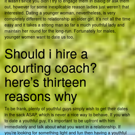
It wasn’t since you didn’t try to engage them in dialog or ask them
out, however for some inexplicable reason ladies just weren’t that
interested. Dating a younger woman, nevertheless, is very
completely different to relationship an older girl. It’s not all the time
easy and it takes a strong man so far a much youthful lady and
maintain her round for the long-run. Fortunately for males,
younger women want to date us too.
Should i hire a
courting coach?
here’s thirteen
reasons why
To be frank, plenty of youthful guys simply wish to get their dates
in the sack ASAP, which is never a nice way to behave. If you wish
to date a youthful guy, it’s important to be upfront with him
immediately and talk about what you want in a relationship. If
you’re looking for something light and fun then having a youthful