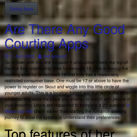
Dating Apps
Are There Any Good
Courting Apps
1. Juni 2023
test account
Go to town with this one because it undoubtedly feels like top-of-
the-line free relationship sites for beneath 18. This is among the
courting sites for underneath 18 that truly has a reasonably
restricted consumer base. One must be 17 or above to have the
power to register on Skout and wiggle into this little circle of
younger adults. This is a location-based app that works like other
adult courting apps the place you attempt to match with people in
your proximity. Users are requested to complete a 25-question
is
Wapa app real
check earlier than starting the romance-seeking
journey to allow the system to understand their preferences.
Top features of her