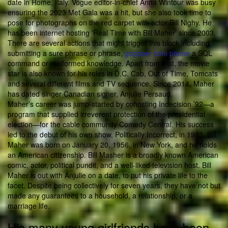
date in Rome, Italy. Vogue editor-in-chief Anna Wintour was busy
ensuring the 2023 Met Gala was a hit, but she also took time to
pose for photographs on the red carpet with actor Bill Nighy. He
has been internet hosting ‘Real Time with Bill Maher’ since 2003.
There are several actions that might trigger this block including
submitting a sure phrase or phrase,
gogaper com phone
a SQL
command or malformed knowledge. Apart from that, the movie
star is also known for his roles in D.C. Cab, Out of Time, Tomcats
and several different films and TV sequence. Since 2014, Maher
has dated singer Canadian signer, Anjulie Persaud.
Maher’s career was jump-started by cohosting Indecision ’92—a
program that supplied irreverent protection of the presidential
election—for the cable community Comedy Central. His success
led to the debut of his own show, Politically Incorrect, in 1993. Bill
Maher was born on January 20, 1956, in New York, and he holds
an American citizenship. Bill Masher is a broadly known American
comic, actor, political pundit, and a well-liked television host. Bill
Maher is out with Anjulie on a date, to put his private life to the
facet. Despite being collectively for seven years, they have not but
made any guarantees to a household, a relationship, or a
marriage life.
His many young girlfriends have been