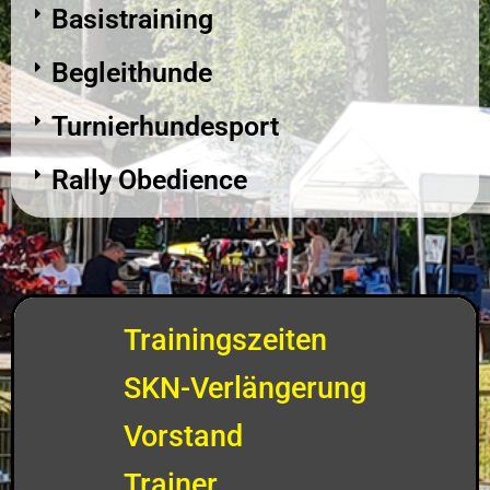
Basistraining
Begleithunde
Turnierhundesport
Rally Obedience
Trainingszeiten
SKN-Verlängerung
Vorstand
Trainer