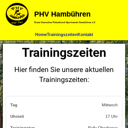
PHV Hambühren
Erster Deutscher Polizeihund-Sportverein Hambühren e.V.
Home
Trainingszeiten
Kontakt
Trainingszeiten
Hier finden Sie unsere aktuellen
Trainingszeiten:
Mittwoch
17 Uhr
Rally Obedience