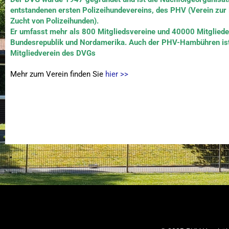
entstandenen ersten Polizeihundevereins, des PHV (Verein zur
Zucht von Polizeihunden).
Er umfasst mehr als 800 Mitgliedsvereine und 40000 Mitglieder
Bundesrepublik und Nordamerika. Auch der PHV-Hambühren ist
Mitgliedverein des DVGs
Mehr zum Verein finden Sie
hier >>