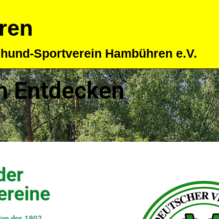
ren
eihund-Sportverein Hambühren e.V.
m Entdecken
der
ereine
ion des 1902