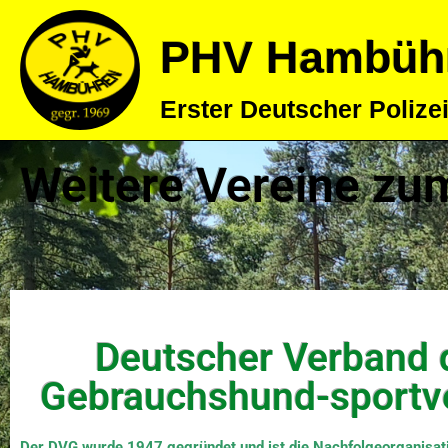
PHV Hambüh
Erster Deutscher Poliz
Weitere Vereine zu
Deutscher Verband 
Gebrauchshund-sportv
Der DVG wurde 1947 gegründet und ist die Nachfolgeorganisat