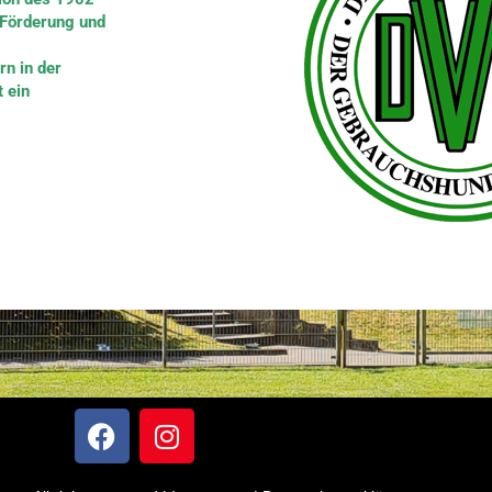
 Förderung und
n in der
 ein