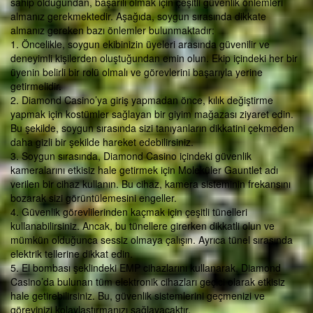
sahip olduğundan, başarılı olmak için çeşitli güvenlik önlemleri
almanız gerekmektedir. Aşağıda, soygun sırasında dikkate
almanız gereken bazı önlemler bulunmaktadır:
1. Öncelikle, soygun ekibinizin üyeleri arasında güvenilir ve
deneyimli kişilerden oluştuğundan emin olun. Ekip içindeki her bir
üyenin belirli bir rolü olmalı ve görevlerini başarıyla yerine
getirmelidir.
2. Diamond Casino’ya giriş yapmadan önce, kılık değiştirme
yapmak için kostümler sağlayan bir giyim mağazası ziyaret edin.
Bu şekilde, soygun sırasında sizi tanıyanların dikkatini çekmeden
daha gizli bir şekilde hareket edebilirsiniz.
3. Soygun sırasında, Diamond Casino içindeki güvenlik
kameralarını etkisiz hale getirmek için Moleküler Gauntlet adı
verilen bir cihaz kullanın. Bu cihaz, kamera sisteminin frekansını
bozarak sizi görüntülemesini engeller.
4. Güvenlik görevlilerinden kaçmak için çeşitli tünelleri
kullanabilirsiniz. Ancak, bu tünellere girerken dikkatli olun ve
mümkün olduğunca sessiz olmaya çalışın. Ayrıca tünel sırasında
elektrik tellerine dikkat edin.
5. El bombası şeklindeki EMP cihazlarını kullanarak, Diamond
Casino’da bulunan tüm elektronik cihazları geçici olarak etkisiz
hale getirebilirsiniz. Bu, güvenlik sistemlerini geçmenizi ve
görevinizi kolaylaştırmanızı sağlayacaktır.