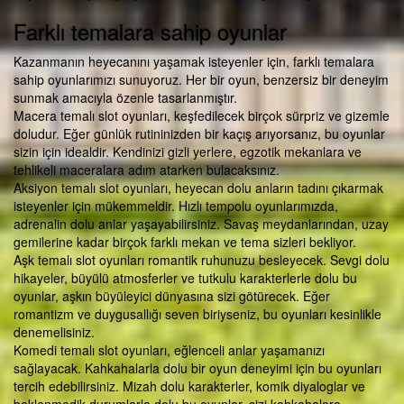
Farklı temalara sahip oyunlar
Kazanmanın heyecanını yaşamak isteyenler için, farklı temalara
sahip oyunlarımızı sunuyoruz. Her bir oyun, benzersiz bir deneyim
sunmak amacıyla özenle tasarlanmıştır.
Macera temalı slot oyunları, keşfedilecek birçok sürpriz ve gizemle
doludur. Eğer günlük rutininizden bir kaçış arıyorsanız, bu oyunlar
sizin için idealdir. Kendinizi gizli yerlere, egzotik mekanlara ve
tehlikeli maceralara adım atarken bulacaksınız.
Aksiyon temalı slot oyunları, heyecan dolu anların tadını çıkarmak
isteyenler için mükemmeldir. Hızlı tempolu oyunlarımızda,
adrenalin dolu anlar yaşayabilirsiniz. Savaş meydanlarından, uzay
gemilerine kadar birçok farklı mekan ve tema sizleri bekliyor.
Aşk temalı slot oyunları romantik ruhunuzu besleyecek. Sevgi dolu
hikayeler, büyülü atmosferler ve tutkulu karakterlerle dolu bu
oyunlar, aşkın büyüleyici dünyasına sizi götürecek. Eğer
romantizm ve duygusallığı seven biriyseniz, bu oyunları kesinlikle
denemelisiniz.
Komedi temalı slot oyunları, eğlenceli anlar yaşamanızı
sağlayacak. Kahkahalarla dolu bir oyun deneyimi için bu oyunları
tercih edebilirsiniz. Mizah dolu karakterler, komik diyaloglar ve