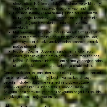
etmeli, güvenlik önlemlerini değerlendirmeli ve ekibin en iyi
şekilde çalışmasını sağlayacak bir plan yapmalıdır.
Decision Making (Karar Verme):
Lider, zor durumlarda
hızlı ve doğru kararlar verme yeteneğine sahip olmalıdır.
Olaylar değişebilir ve liderin anında karar vermesi
gerekebilir.
Motivasyon:
Lider, ekibin moralini yüksek tutmalı ve takım
üyelerini motive etmelidir. Zorlu bir görev olabilir ve lider,
takım üyelerini destekleyerek ve onları cesaretlendirerek
motive etmelidir.
Problem Çözme:
Soygun sırasında herhangi bir sorun
ortaya çıkabilir ve lider, hızlıca çözümler üretmek zorunda
kalabilir. Bu nedenle lider, problem çözme yeteneğine sahip
olmalı ve beklenmedik durumlarla başa çıkabilmelidir.
Genel olarak lider, takımın lideri olarak ekibi yönetmekten sorumlu
olan bir role sahiptir. Liderin iyi iletişim kurma, koordinasyon
becerileri, stratejik düşünme yeteneği ve problem çözme
yetenekleri olmalıdır. Bir lider olarak, Diamond Casino
Soygunu’ndaki görevinizi yöneterek soygunun başarılı bir şekilde
gerçekleştirilmesini sağlayabilirsiniz.