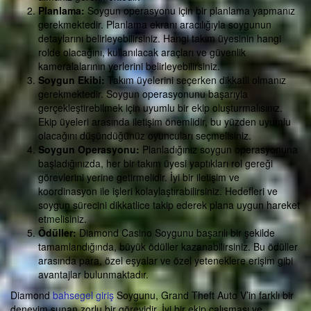
Planlama:
Soygun operasyonu için bir planlama yapmanız
gerekmektedir. Planlama ekranı aracılığıyla soygunun
detaylarını belirleyebilirsiniz. Hangi takım üyesinin hangi
rolde olacağını, kullanılacak araçları ve güvenlik
kameralalarının yerlerini belirleyebilirsiniz.
Soygun Ekibi:
Takım üyelerini seçerken dikkatli olmanız
gerekmektedir. Soygun operasyonunu başarıyla
gerçekleştirebilmek için uyumlu bir ekip oluşturmalısınız.
Ekip üyeleri arasında iletişim önemlidir, bu yüzden uyumlu
olacağını düşündüğünüz oyuncuları seçmelisiniz.
Soygun Operasyonu:
Planladığınız soygun operasyonuna
başladığınızda, her bir takım üyesi yaptıkları rol gereği
görevlerini yerine getirmelidir. İyi bir iletişim ve
koordinasyon ile işleri kolaylaştırabilirsiniz. Hedefleri ve
soygun sürecini dikkatlice takip ederek plana uygun hareket
etmelisiniz.
Ödüller:
Diamond Casino Soygunu başarılı bir şekilde
tamamlandığında, büyük ödüller kazanabilirsiniz. Bu ödüller
arasında para, özel eşyalar ve özel yeteneklere erişim gibi
avantajlar bulunmaktadır.
Diamond
bahsegel giriş
Soygunu, Grand Theft Auto V’in farklı bir
deneyim sunan zorlu bir görevidir. İyi bir ekip çalışması ve