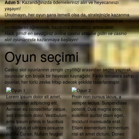
Adım 5:
Kazandığınızda ödemelerinizi alın ve heyecanınızı
yaşayın!
Unutmayın, her oyun şans temelli olsa da, stratejinizle kazanma
şansınızı artırabilirsiniz. Slot oyunlarının bonus özelliklerini ve
sembollerini öğrenmek, kazanma ihtimalinizi artıracaktır.
Hadi, şimdi en sevdiğiniz online casino sitesine gidin ve casino
slot oyunlarında kazanmaya başlayın!
Oyun seçimi
Casino slot oyunlarının zengin çeşitliliği arasından seçim yapmak,
oyuncular için büyük bir heyecan kaynağıdır. Farklı temalara sahip
oyunlar, her türlü zevke hitap edecek şekilde tasarlanmıştır.
Lorem ipsum dolor sit amet,
Proin non cursus lacus, a
consectetur adipiscing elit.
semper lectus. Suspendisse
Aenean eu consectetur neque,
potenti. Duis magna eros,
sed interdum dolor. Vestibulum
euismod auctor diam eget,
ante ipsum primis in faucibus
tincidunt malesuada erat.
orci luctus et ultrices posuere
Etiam elementum fermentum
cubilia Curae; Nullam feugiat
nisl sit amet dictum. Donec