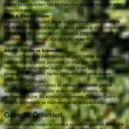
Casino’yu keşfederken tüm bu mekanları gezebilir ve keyifli anlar
yaşayabilirsiniz.
Adım 4: Özel Etkinlikler
Diamond Casino, düzenli olarak özel etkinlikler düzenlemektedir.
Müzik konserleri, sanat sergileri, moda şovları ve diğer etkinlikler,
sizlere farklı deneyimler sunar. Casino’ya gittiğinizde, etkinlik
takvimini kontrol ederek, size en ilginç ve keyifli görünen etkinliğe
katılabilirsiniz.
Adım 5: Ödüller ve İkramiyeler
Diamond Casino’da oyun oynayarak çeşitli ödüller ve ikramiyeler
kazanabilirsiniz. Büyük jackpotlar, ücretsiz oyun kredileri, lüks
hediyeler ve daha fazlası size kazanma fırsatı sunar. Oyunda
şansınız yaver giderse, harika ödüllerin sahibi olma şansını
yakalayabilirsiniz.
Diamond Casino, unutulmaz bir eğlence deneyimini garanti
ederken aynı zamanda lüks ve konforlu bir ortamda vakit
geçirmenizi sağlar. Bu adımları takip ederek, Diamond Casino’yu
daha iyi keşfedebilir ve muhteşem anlar yaşayabilirsiniz.
Güvenlik Önlemleri
Diamond Casino Soygunu, oldukça yüksek bir güvenlik seviyesine