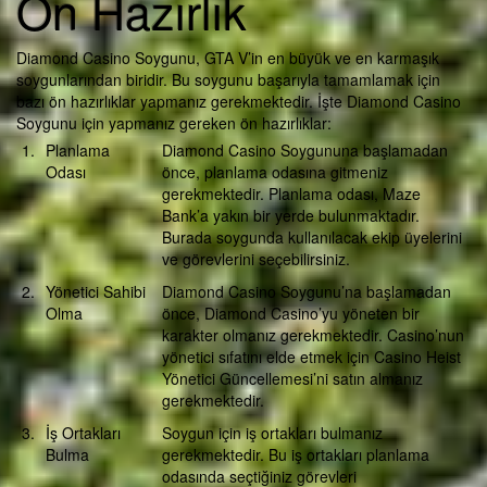
Ön Hazırlık
Diamond Casino Soygunu, GTA V’in en büyük ve en karmaşık
soygunlarından biridir. Bu soygunu başarıyla tamamlamak için
bazı ön hazırlıklar yapmanız gerekmektedir. İşte Diamond Casino
Soygunu için yapmanız gereken ön hazırlıklar:
1.
Planlama
Diamond Casino Soygununa başlamadan
Odası
önce, planlama odasına gitmeniz
gerekmektedir. Planlama odası, Maze
Bank’a yakın bir yerde bulunmaktadır.
Burada soygunda kullanılacak ekip üyelerini
ve görevlerini seçebilirsiniz.
2.
Yönetici Sahibi
Diamond Casino Soygunu’na başlamadan
Olma
önce, Diamond Casino’yu yöneten bir
karakter olmanız gerekmektedir. Casino’nun
yönetici sıfatını elde etmek için Casino Heist
Yönetici Güncellemesi’ni satın almanız
gerekmektedir.
3.
İş Ortakları
Soygun için iş ortakları bulmanız
Bulma
gerekmektedir. Bu iş ortakları planlama
odasında seçtiğiniz görevleri