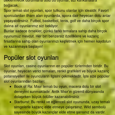
beklenmedik durumlarla dolu bu oyunlar, sizi kahkahalara
boğacak.
Spor temalı slot oyunları, spor tutkunu olanlar için idealdir. Favori
sporculardan ilham alan oyunlarda, spora dair heyecan dolu anlar
yaşayabilirsiniz. Futbol, basketbol, tenis, golf ve daha birçok spor
dalına ait oyunlarımız sizi bekliyor.
Bunlar sadece örnekler, çünkü farklı temalara sahip daha birçok
oyunumuz mevcut. Her biri benzersiz özelliklere ve kazanç
fırsatlarına sahip olan oyunlarımızı keşfetmek için hemen kaydolun
ve kazanmaya başlayın!
Popüler slot oyunları
Slot oyunları, casino oyunlarının en popüler türlerinden biridir. Bu
oyunlar, heyecan verici temaları, renkli grafikleri ve büyük kazanç
potansiyelleri ile oyuncuların ilgisini çekmektedir. İşte size popüler
slot oyunlarından bazıları:
Book of Ra: Mısır temalı bu oyun, macera dolu bir slot
deneyimi sunmaktadır. Antik Mısır’ın gizemli dünyasında
dolaşırken büyük ödüller kazanabilirsiniz.
Starburst: Bu renkli ve eğlenceli slot oyununda, uzay temalı
simgelerle kazanç elde etmeye çalışırsınız. Wild sembolü
sayesinde büyük kazançlar elde etme şansınız da vardır.