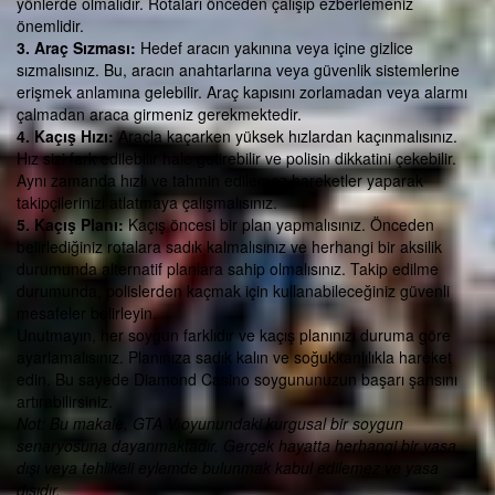
yönlerde olmalıdır. Rotaları önceden çalışıp ezberlemeniz
önemlidir.
3. Araç Sızması:
Hedef aracın yakınına veya içine gizlice
sızmalısınız. Bu, aracın anahtarlarına veya güvenlik sistemlerine
erişmek anlamına gelebilir. Araç kapısını zorlamadan veya alarmı
çalmadan araca girmeniz gerekmektedir.
4. Kaçış Hızı:
Araçla kaçarken yüksek hızlardan kaçınmalısınız.
Hız sizi fark edilebilir hale getirebilir ve polisin dikkatini çekebilir.
Aynı zamanda hızlı ve tahmin edilemez hareketler yaparak
takipçilerinizi atlatmaya çalışmalısınız.
5. Kaçış Planı:
Kaçış öncesi bir plan yapmalısınız. Önceden
belirlediğiniz rotalara sadık kalmalısınız ve herhangi bir aksilik
durumunda alternatif planlara sahip olmalısınız. Takip edilme
durumunda, polislerden kaçmak için kullanabileceğiniz güvenli
mesafeler belirleyin.
Unutmayın, her soygun farklıdır ve kaçış planınızı duruma göre
ayarlamalısınız. Planınıza sadık kalın ve soğukkanlılıkla hareket
edin. Bu sayede Diamond Casino soygununuzun başarı şansını
artırabilirsiniz.
Not: Bu makale, GTA V oyunundaki kurgusal bir soygun
senaryosuna dayanmaktadır. Gerçek hayatta herhangi bir yasa
dışı veya tehlikeli eylemde bulunmak kabul edilemez ve yasa
dışıdır.