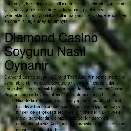
unutmayın, her adımda dikkatli olmanız ve ekip olarak uyum içinde
çalışmanız gerekmektedir. Hazırlık yapma, planlama ve
yeteneklerinizi en iyi şekilde kullanma şansınızı iyi değerlendirin ve
en önemlisi, eğlenmeyi unutmayın!
Diamond Casino
Soygunu Nasıl
Oynanır
Diamond Casino soygunu, Grand Theft Auto V’in online modunda
oynanabilen bir görevdir. Soygun, bir ekip tarafından planlanıp
gerçekleştirilen karmaşık bir operasyondur. İşte Diamond Casino
Soygunu’nu nasıl oynayabileceğinize dair adım adım bir rehber:
Hazırlıklar:
Soygun öncesinde yapmanız gereken bir dizi
hazırlık adımı bulunmaktadır. Bu adımlar, soygunun başarılı
bir şekilde gerçekleştirilebilmesi için önemlidir. Ekip üyeleri
olarak görevlendirildiğinizde, size verilen görevleri
tamamlamalısınız. Aracı, takım arkadaşlarınızla birlikte satın
almanız gerekmektedir.