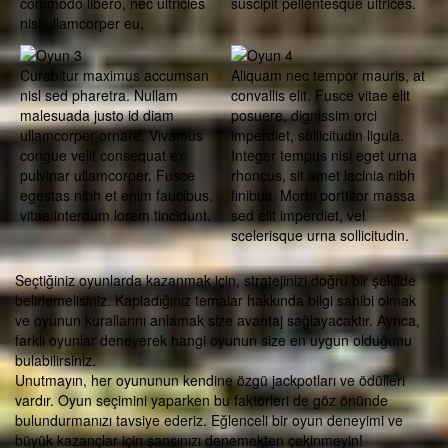
commodo libero, nec ultricies
suscipit pellentesque ultrices.
nisi ullamcorper eu.
Curabitur maximus accumsan
Aliquam nec tempor mauris, at
nisl sed pharetra. Nullam
convallis elit. Fusce vitae elit
malesuada justo id diam
posuere, dignissim orci
ullamcorper ornare. Vivamus
imperdiet, sollicitudin ligula.
congue velit consequat ex
Integer tempus nisi eget urna
pulvinar ullamcorper. Fusce
rhoncus, sit amet lacinia nibh
egestas nibh et enim faucibus,
finibus. Morbi porttitor massa
vitae interdum lorem tincidunt.
sed elit imperdiet, vel
scelerisque urna sollicitudin.
Seçtiğiniz oyunlarda kazanmak için, stratejinizi doğru bir şekilde
belirlemelisiniz. Kapladığınız temalar hakkında bilgi sahibi olmak
ve oyunun kurallarını anlamak size avantaj sağlayacaktır. Ayrıca,
farklı oyunlar deneyerek hangi oyunun size en uygun olduğunu
bulabilirsiniz.
Unutmayın, her oyununun kendine özgü jackpotları ve ödülleri
vardır. Oyun seçimini yaparken bu faktörleri de göz önünde
bulundurmanızı tavsiye ederiz. Eğlenceli bir oyun deneyimi ve
büyük kazançlar için şansınızı denemekten çekinmeyin!