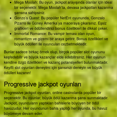
Mega Moolah: Bu oyun, jackpot arayışında olanlar için ideal
bir seçenektir. Mega Moolah’ta, devasa jackpotları kazanma
şansına sahipsiniz.
Gonzo’s Quest: Bu popüler NetEnt oyununda, Gonzalo
Pizarro ile Güney Amerika’ya maceraya çıkarsınız. Eşsiz
grafikleri ve ödüllendirici bonus özellikleri ile dikkat çeker.
Immortal Romance: Bu vampir teması olan oyun,
romantizm ve gizemi bir araya getirir. Bonus özellikleri ve
büyük ödülleri ile oyuncuları cezbetmektedir.
Bunlar sadece birkaç örnek olup, birçok popüler slot oyununu
keşfedebilir ve büyük kazançlar elde edebilirsiniz. Her oyunun
kendine özgü özellikleri ve kazanç potansiyelleri bulunmaktadır.
Keyifli slot oyunları deneyimi için şansınızı deneyin ve büyük
ödülleri kazanın!
Progressive jackpot oyunları
Progressive jackpot oyunları, online casinolarda popüler bir
seçenektir. Bu oyunlar, büyük ödül kazanma şansı sunmaktadır.
Jackpot, oyuncuların yaptıkları bahislerle büyüyen bir ödül
havuzudur. Her oyuncunun bahis yaptığı her oyunda, bu havuz
büyümeye devam eder.