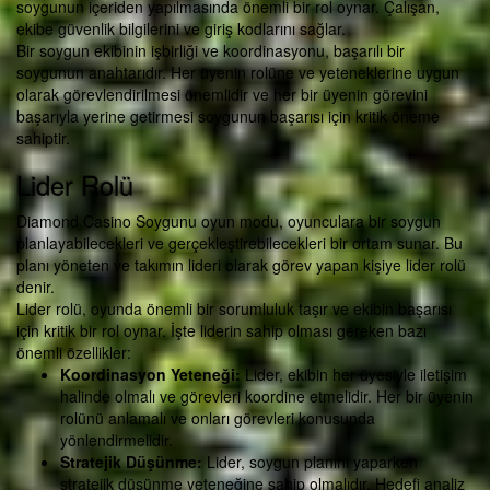
soygunun içeriden yapılmasında önemli bir rol oynar. Çalışan,
ekibe güvenlik bilgilerini ve giriş kodlarını sağlar.
Bir soygun ekibinin işbirliği ve koordinasyonu, başarılı bir
soygunun anahtarıdır. Her üyenin rolüne ve yeteneklerine uygun
olarak görevlendirilmesi önemlidir ve her bir üyenin görevini
başarıyla yerine getirmesi soygunun başarısı için kritik öneme
sahiptir.
Lider Rolü
Diamond Casino Soygunu oyun modu, oyunculara bir soygun
planlayabilecekleri ve gerçekleştirebilecekleri bir ortam sunar. Bu
planı yöneten ve takımın lideri olarak görev yapan kişiye lider rolü
denir.
Lider rolü, oyunda önemli bir sorumluluk taşır ve ekibin başarısı
için kritik bir rol oynar. İşte liderin sahip olması gereken bazı
önemli özellikler:
Koordinasyon Yeteneği:
Lider, ekibin her üyesiyle iletişim
halinde olmalı ve görevleri koordine etmelidir. Her bir üyenin
rolünü anlamalı ve onları görevleri konusunda
yönlendirmelidir.
Stratejik Düşünme:
Lider, soygun planını yaparken
stratejik düşünme yeteneğine sahip olmalıdır. Hedefi analiz