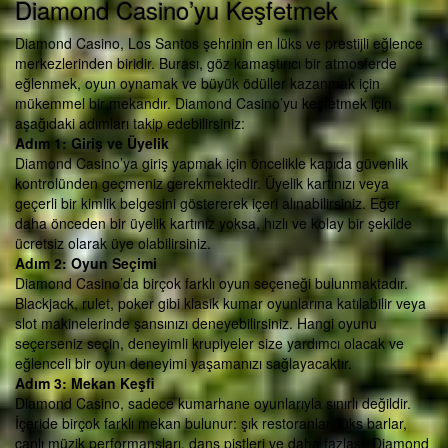
Diamond Casino’yu Keşfetmek
Diamond Casino, Los Santos şehrinin en lüks ve prestijli eğlence
merkezlerinden biridir. Burası, göz kamaştırıcı bir atmosferde
eğlenmek, oyun oynamak ve büyük ödüller kazanmak için
mükemmel bir mekandır. Diamond Casino’yu keşfetmek için
aşağıdaki adımları takip edebilirsiniz:
Adım 1: Giriş ve Üyelik
Diamond Casino’ya giriş yapmak için öncelikle kapıda güvenlik
kontrolünden geçmeniz gerekmektedir. Üyelik kartınızı veya
geçerli bir kimlik belgesini göstererek içeri alınabilirsiniz. Eğer
daha önceden bir üyelik kartınız yoksa, hızlı ve kolay bir şekilde
ücretsiz olarak üye olabilirsiniz.
Adım 2: Oyun Seçimi
Diamond Casino’da birçok farklı oyun seçeneği bulunmaktadır.
Blackjack, rulet, poker gibi klasik kumar oyunlarına katılabilir veya
slot makinelerinde şansınızı deneyebilirsiniz. Hangi oyunu
seçerseniz seçin, deneyimli krupiyeler size yardımcı olacak ve
eğlenceli bir oyun deneyimi yaşamanızı sağlayacaktır.
Adım 3: Mekan Keşfi
Diamond Casino, sadece kumarhane oyunlarıyla sınırlı değildir.
İçeride birçok farklı mekan bulunur: şık restoranlar, lüks barlar,
canlı müzik performansları, dans pistleri ve daha fazlası. Diamond