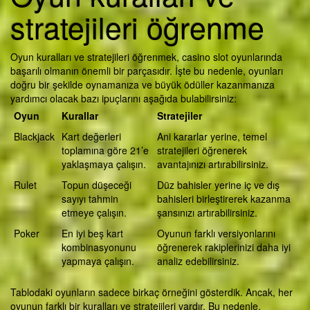
stratejileri öğrenme
Oyun kuralları ve stratejileri öğrenmek, casino slot oyunlarında
başarılı olmanın önemli bir parçasıdır. İşte bu nedenle, oyunları
doğru bir şekilde oynamanıza ve büyük ödüller kazanmanıza
yardımcı olacak bazı ipuçlarını aşağıda bulabilirsiniz:
Oyun
Kurallar
Stratejiler
Blackjack
Kart değerleri
Ani kararlar yerine, temel
toplamına göre 21’e
stratejileri öğrenerek
yaklaşmaya çalışın.
avantajınızı artırabilirsiniz.
Rulet
Topun düşeceği
Düz bahisler yerine iç ve dış
sayıyı tahmin
bahisleri birleştirerek kazanma
etmeye çalışın.
şansınızı artırabilirsiniz.
Poker
En iyi beş kart
Oyunun farklı versiyonlarını
kombinasyonunu
öğrenerek rakiplerinizi daha iyi
yapmaya çalışın.
analiz edebilirsiniz.
Tablodaki oyunların sadece birkaç örneğini gösterdik. Ancak, her
oyunun farklı bir kuralları ve stratejileri vardır. Bu nedenle,