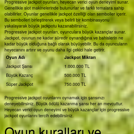
Progressive jackpot oyunları, heyecan verici oyun deneyimi sunar.
Genellikle slot makinelerinde bulunurlar ve farklı temalara sahip
olabilirler. Oyunlar genellikle jackpot özelliği olan semboller içerir.
Bu sembolleri birleştirerek veya belirli bir kombinasyonu
yakalayarak büyük jackpotu kazanabilirsiniz.
Progressive jackpot oyunları, oyunculara büyük kazançlar sunar.
Jackpot, oyunun ne kadar süredir oynandığına ve bahislerin ne
kadar büyük olduğuna bağlı olarak büyüyebilir. Bu da oyuncuların
heyecanını artırır ve oyunu daha ilgi çekici hale getirir.
Oyun Adı
Jackpot Miktarı
Jackpot Şansı
1.000.000 TL
Büyük Kazanç
500.000 TL
Süper Jackpot
750.000 TL
Progressive jackpot oyunlarını oynamak için şansınızı
deneyebilirsiniz. Büyük ödülü kazanma şansı her an mevcuttur.
Heyecan verici oyun deneyimi ve büyük kazançlar için progressive
jackpot oyunlarını tercih edebilirsiniz.
Oyun kuralları ve