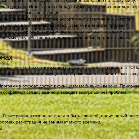
апасные сайты необходимы из-за блокировок казино по всему миру.
для доступа. Игроки легко обойдут блокировки, если несколько зер
л занимают высокие позиции.
йта. Они предлагают тот же ассортимент развлечений, каталог с
ие зеркал в уникальных адресах. Ссылки на зеркала приходят
порт. Игроки могут найти зеркала через поисковые системы.
ляемых услуг. Все зеркала должны полностью соответствовать
онах
ть казино 7к. Без оптимизации под гаджеты нельзя попасть в ТОПы
рсией — важное преимущество. Игроки смогут выбирать, как захо
Программа откроет доступ к функциям мобильной версии. Приложе
и сохраняют связь с казино и выводят выигрыши без проблем.
 Регистрация в казино не должна быть сложной, иначе новый посе
формах регистрация не занимает много времени.:
а.