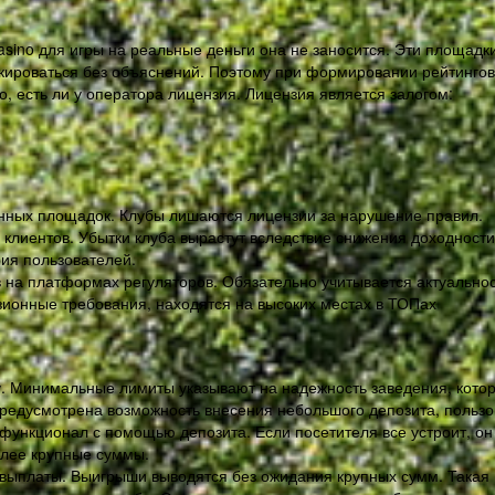
asino для игры на реальные деньги она не заносится. Эти площадк
окироваться без объяснений. Поэтому при формировании рейтингов
 есть ли у оператора лицензия. Лицензия является залогом:
нных площадок. Клубы лишаются лицензии за нарушение правил.
и клиентов. Убытки клуба вырастут вследствие снижения доходности
ия пользователей.
на платформах регуляторов. Обязательно учитывается актуально
ионные требования, находятся на высоких местах в ТОПах
 Минимальные лимиты указывают на надежность заведения, кото
 предусмотрена возможность внесения небольшого депозита, польз
функционал с помощью депозита. Если посетителя все устроит, он
олее крупные суммы.
выплаты. Выигрыши выводятся без ожидания крупных сумм. Такая