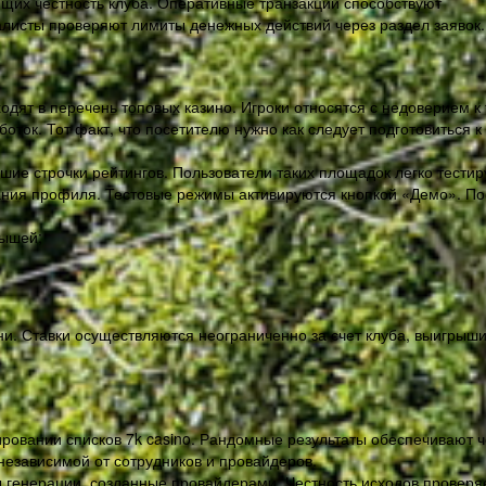
ющих честность клуба. Оперативные транзакции способствуют
листы проверяют лимиты денежных действий через раздел заявок.
одят в перечень топовых казино. Игроки относятся с недоверием к
ток. Тот факт, что посетителю нужно как следует подготовиться к
чшие строчки рейтингов. Пользователи таких площадок легко тести
ания профиля. Тестовые режимы активируются кнопкой «Демо». По
рышей;
и. Ставки осуществляются неограниченно за счет клуба, выигрыши
ровании списков 7k casino. Рандомные результаты обеспечивают 
независимой от сотрудников и провайдеров.
генерации, созданные провайдерами. Честность исходов проверя