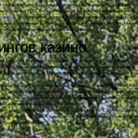
тся существующие площадки по уровню софта, время транзакций и 
 выбор может ТОП, определяющих их надежность и прибыльность.
 казино
. Это позволяет игрокам максимально быстро находить чес
сены в различные рейтинги и находятся на лучших местах. Как
о пользуются начинающие и опытные геймеры.
ингов казино
дят стороной обманные площадки. Это обеспечивает сохранность д
площадки, которые позволяют смело вносить деньги и создавать
щадки самостоятельно. Множество сайтов в интернете обещают кр
ежность. Для этого нужно зарегистрироваться, внести депозит и по
сти деньги. Здесь становится понятно, насколько платформа честн
редств. На прохождение всех этапов знакомства с одним казино об
лишают вас времени, усилий и денег.
ожно сразу довериться ТОП-списку лучших казино. С их помощью
 платформа. Честность и выгода – главные черты отобранных кази
площадки, на которых:
;