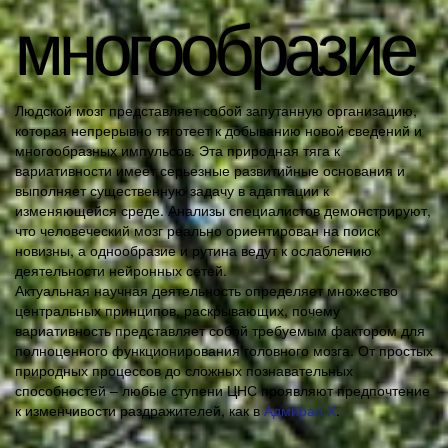
многообразие
Людской мозг представляет собой запутанную организацию,
которая непрерывно тяготеет к добыванию новой сведений и
многообразных импульсов. Эта природная тяга к
вариативности имеет серьезные развитийные основания и
выполняет существенную задачу в адаптации к
изменяющейся среде. Анализы специалистов демонстрируют,
что человеческий мозг реально ориентирован на поиск
новизны, а однообразие и рутина ведут к ослаблению
деятельности нейронных сетей.
Актуальная научная деятельность определяет множество
центральных принципов, раскрывающих, почему
вариативность представляет собой требуемым фактором для
полноценного функционирования головного мозга. От простых
природных процессов до сложных познавательных
способностей – любые ступени ЦНС проявляют предпочтение
к изменчивости раздражителей, как в
Адмирал Х
.