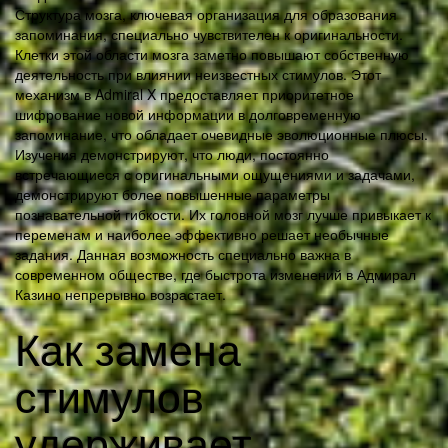
Структура мозга, ключевая организация для образования
запоминания, специально чувствителен к оригинальности.
Клетки этой области мозга заметно повышают собственную
деятельность при влиянии неизвестных стимулов. Этот
механизм в Admiral X предоставляет приоритетное
шифрование новой информации в долговременную
запоминание, что обладает очевидные эволюционные плюсы.
Изучения демонстрируют, что люди, постоянно
встречающиеся с оригинальными ощущениями и задачами,
демонстрируют более повышенные параметры
познавательной гибкости. Их головной мозг лучше привыкает к
переменам и наиболее эффективно решает необычные
задания. Данная возможность специально важна в
современном обществе, где быстрота изменений в Адмирал
Казино непрерывно возрастает.
Как замена
стимулов
удерживает