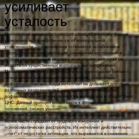
усиливает
усталость
Монотонная активность приводит к специфическому форме
утомления, которое отличается от корпоральной
утомленности. Это положение отличается ослаблением
сосредоточения концентрации, снижением настроения и
общим переживанием силового исчерпания, невзирая на
недостаток существенных корпоральных напряжений.
Механизм развития изнуренности при однообразии связан с
исчерпанием нейромедиаторных систем, специально
дофаминергической. Когда интеллект не добывает довольно
различных раздражителей, уменьшается производство
дофамина, что негативно влияет на мотивацию и общий тонус
ЦНС. Данный принцип может вести к формированию
положений, схожих уныние.
Изучения выявляют, что служащие однообразных заводов
более часто страдают от трудового изнурения и
психосоматических расстройств. Их интеллект действительно
„спит“ от недостатка активации, что выражается в снижении