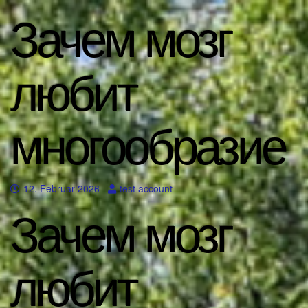
Зачем мозг
любит
многообразие
12. Februar 2026
test account
Зачем мозг
любит