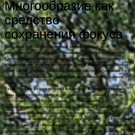
Многообразие как
средство
сохранения фокуса
Внимание составляет конечный запас, который мозг
распределяет среди многообразными целями и стимулами.
Единообразные стимулы оперативно прекращают притягивать
концентрацию, потому что головной мозг машинально снижает
ответ на регулярные сигналы. Данный процесс обозначается
адаптацией и выполняет защитным механизмом от данных
перегрузки.
Разнообразие раздражителей в Адмирал Х включает разные
зоны коры головного мозга, сохраняя повышенный степень
настороженности. Когда индивид соприкасается с
неизвестными или переменными стимулами, происходит
включение нейромедиаторной системы, что отвечает за
поддержание наилучшего степени возбуждения. Эта структура
работает как эндогенный регулятор, обеспечивая равновесие
среди релаксацией и подготовленностью к деятельности.