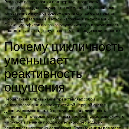
Реальные исследования подтверждают важность
многообразия для фокусировки внимания. Обучающиеся
качественнее изучают содержание, в случае если педагог
применяет различные методы изложения информации.
Служащие офисов показывают увеличенную продуктивность в
обстоятельствах, где трудовая среда периодически меняется.
Почему цикличность
уменьшает
реактивность
ощущения
Перцептивная привыкание представляет собой
основополагающим характеристикой нервной системы,
дающим возможность ей продуктивно анализировать
сведения. В то время как датчики переносят действию схожего
импульса в течение продолжительного периода, их
реактивность поэтапно ослабевает. Этот механизм помогает