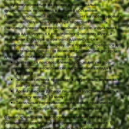
мозгу фокусироваться на свежих и потенциально
существенных переменах в внешней обстановке.
Принцип чувственной адаптации работает на любых уровнях
ощущения. Визуальная структура перестает замечать
статичные элементы в периферийном обзоре, аудиальная
система адаптируется к регулярному фоновому шуму, а
тактильная структура оперативно адаптируется к
прикосновению ткани к покрову. Эти процессы требуются для
познавательных процессов позволяют освободить ресурсы
для обработки наиболее важной данных.
Зрительная приспособление происходит уже по
прошествии несколько секунд фиксации взгляда в
Admiral X
Звуковая система привыкает к регулярным звукам за
два-три минуты
Ароматические датчики лишаются чувствительность к
аромату через 5-10 минут
Тактильные переживания ослабевают практически
моментально при непрерывном воздействии
Однако чрезмерная приспособление может вести к
уменьшению совокупной восприимчивости ощущения. В
ситуациях крайнего монотонности люди могут переживать