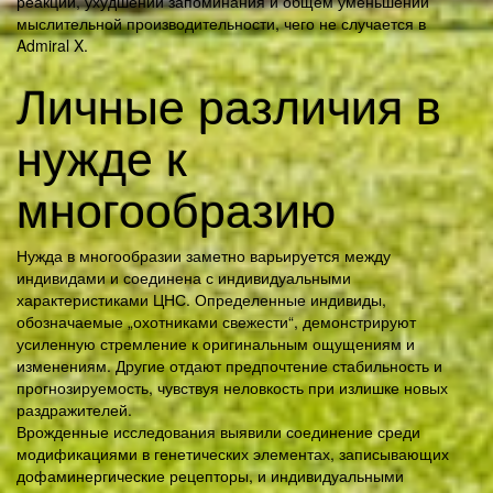
реакции, ухудшении запоминания и общем уменьшении
мыслительной производительности, чего не случается в
Admiral X.
Личные различия в
нужде к
многообразию
Нужда в многообразии заметно варьируется между
индивидами и соединена с индивидуальными
характеристиками ЦНС. Определенные индивиды,
обозначаемые „охотниками свежести“, демонстрируют
усиленную стремление к оригинальным ощущениям и
изменениям. Другие отдают предпочтение стабильность и
прогнозируемость, чувствуя неловкость при излишке новых
раздражителей.
Врожденные исследования выявили соединение среди
модификациями в генетических элементах, записывающих
дофаминергические рецепторы, и индивидуальными