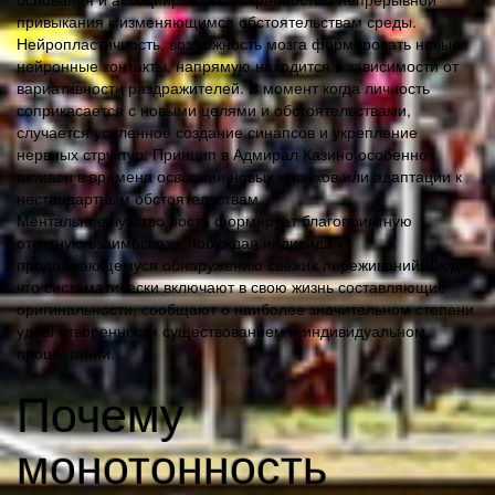
привыкания к изменяющимся обстоятельствам среды.
Нейропластичность, возможность мозга формировать новые
нейронные контакты, напрямую находится в зависимости от
вариативности раздражителей. В момент когда личность
соприкасается с новыми целями и обстоятельствами,
случается усиленное создание синапсов и укрепление
нервных структур. Принцип в Адмирал Казино особенно
активен в времена освоения новых навыков или адаптации к
нестандартным обстоятельствам.
Ментальное чувство роста формирует благоприятную
ответную взаимосвязь, побуждая индивида к
продолжающемуся обнаружению свежих переживаний. Люди,
что систематически включают в свою жизнь составляющие
оригинальности, сообщают о наиболее значительном степени
удовлетворенности существованием и индивидуальном
процветании.
Почему
монотонность