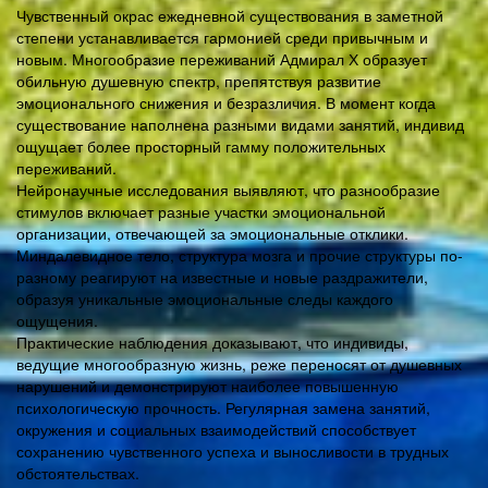
Чувственный окрас ежедневной существования в заметной
степени устанавливается гармонией среди привычным и
новым. Многообразие переживаний Адмирал Х образует
обильную душевную спектр, препятствуя развитие
эмоционального снижения и безразличия. В момент когда
существование наполнена разными видами занятий, индивид
ощущает более просторный гамму положительных
переживаний.
Нейронаучные исследования выявляют, что разнообразие
стимулов включает разные участки эмоциональной
организации, отвечающей за эмоциональные отклики.
Миндалевидное тело, структура мозга и прочие структуры по-
разному реагируют на известные и новые раздражители,
образуя уникальные эмоциональные следы каждого
ощущения.
Практические наблюдения доказывают, что индивиды,
ведущие многообразную жизнь, реже переносят от душевных
нарушений и демонстрируют наиболее повышенную
психологическую прочность. Регулярная замена занятий,
окружения и социальных взаимодействий способствует
сохранению чувственного успеха и выносливости в трудных
обстоятельствах.