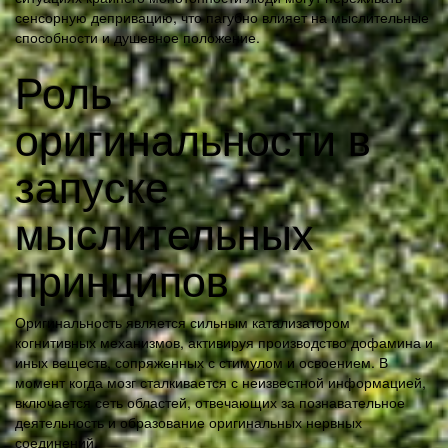
сенсорную депривацию, что пагубно влияет на мыслительные
способности и душевное положение.
Роль
оригинальности в
запуске
мыслительных
принципов
Оригинальность является сильным катализатором
когнитивных механизмов, активируя производство дофамина и
иных веществ, сопряженных с стимулом и освоением. В
момент когда мозг сталкивается с неизвестной информацией,
включается сеть областей, отвечающих за познавательное
деятельность и образование оригинальных нервных
соединений.