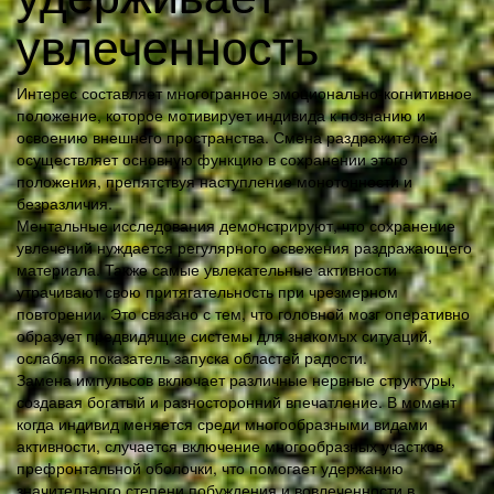
увлеченность
Интерес составляет многогранное эмоционально-когнитивное
положение, которое мотивирует индивида к познанию и
освоению внешнего пространства. Смена раздражителей
осуществляет основную функцию в сохранении этого
положения, препятствуя наступление монотонности и
безразличия.
Ментальные исследования демонстрируют, что сохранение
увлечений нуждается регулярного освежения раздражающего
материала. Также самые увлекательные активности
утрачивают свою притягательность при чрезмерном
повторении. Это связано с тем, что головной мозг оперативно
образует предвидящие системы для знакомых ситуаций,
ослабляя показатель запуска областей радости.
Замена импульсов включает различные нервные структуры,
создавая богатый и разносторонний впечатление. В момент
когда индивид меняется среди многообразными видами
активности, случается включение многообразных участков
префронтальной оболочки, что помогает удержанию
значительного степени побуждения и вовлеченности в