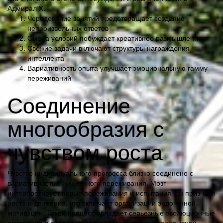
Адмирал Х.
Чередование занятий предотвращает создание
непроизвольных ответов
Смена условий побуждает креативное размышление
Свежие задачи включают структуры награждения
интеллекта
Вариативность опыта улучшает эмоциональную гамму
переживаний
Соединение
многообразия с
чувством роста
Чувство индивидуального прогресса близко соединено с
вариативностью жизненного переживания. Мозг
интерпретирует новые переживания и испытания как признаки
роста и движения, что включает организации эндогенной
мотивации. Такой процесс обладает серьезные эволюционные
основания и ассоциирован с потребностью непрерывной