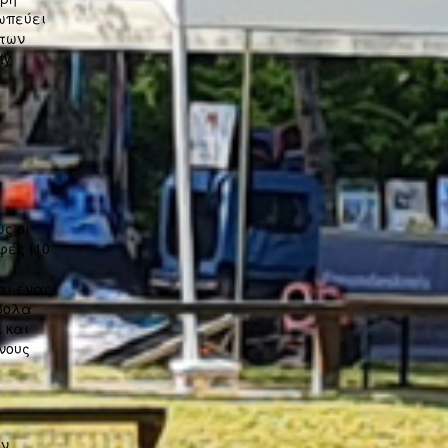
ωπεύει
 των
ty
ς οι
φές (10
ναι ένας
μβολα
 και
νους
ών