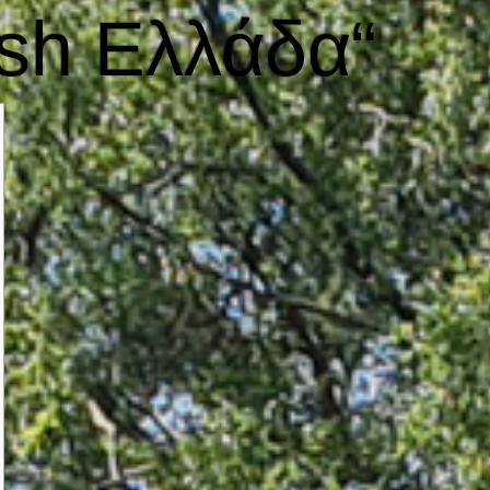
sh Ελλάδα“