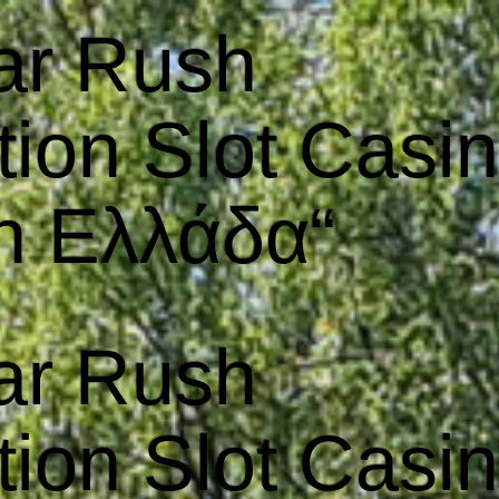
ar Rush
ion Slot Casi
h Ελλάδα“
ar Rush
ion Slot Casi