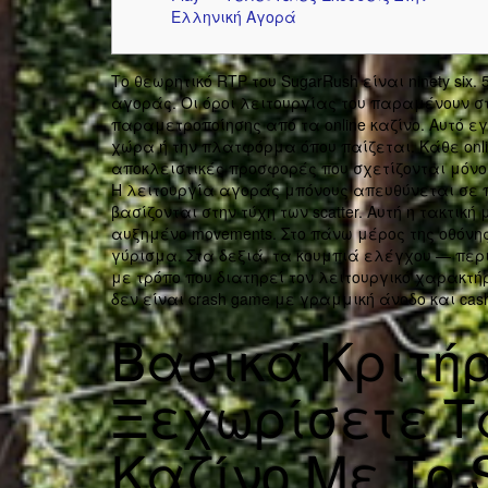
Ελληνική Αγορά
Το θεωρητικό RTP του SugarRush είναι ninety si
αγοράς. Οι όροι λειτουργίας του παραμένουν στ
παραμετροποίησης από τα online καζίνο. Αυτό ε
χώρα ή την πλατφόρμα όπου παίζεται. Κάθε onli
αποκλειστικές προσφορές που σχετίζονται μόνο με
Η λειτουργία αγοράς μπόνους απευθύνεται σε π
βασίζονται στην τύχη των scatter. Αυτή η τακτ
αυξημένο movements. Στο πάνω μέρος της οθόνης
γύρισμα. Στα δεξιά, τα κουμπιά ελέγχου — περ
με τρόπο που διατηρεί τον λειτουργικό χαρακτήρ
δεν είναι crash game με γραμμική άνοδο και cash
Βασικά Κριτή
Ξεχωρίσετε Τ
Καζίνο Με Το 