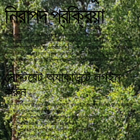
নিরাপদ প্রক্রিয়া
প্রথম প্রশ্ন হলো, mostbet থেকে টাকা তোলা কতটা সহজ এবং নিরাপদ? এই প্রশ্নের
উত্তর হলো, নির্যাতন মুক্ত এবং নিরাপদ পদ্ধতিতে টাকা তোলা সম্ভব। এই প্রবন্ধে, আমরা
বিস্তারিত জানাবো কিভাবে mostbet থেকে টাকা তোলার প্রক্রিয়া সম্পন্ন করতে হবে এবং
কিভাবে সমস্ত ধাপ সঠিকভাবে অনুসরণ করা যায়। এছাড়াও, আমরা কিছু টিপস দিয়েও
আশ্বস্ত করব যাতে আপনি সঠিকভাবে এবং আরো নিরাপদে টাকা উত্তোলন করতে পারেন।
মোস্টবেট অ্যাকাউন্টে লগইন
করুন
প্রথম ধাপ হিসেবে আপনাকে আপনার মোস্টবেট অ্যাকাউন্টে লগইন করতে হবে। এই কাজটি
করার জন্য, নিচের ধাপগুলো অনুসরণ করুন:
মোবাইল বা কম্পিউটারে মোস্টবেটের অফিসিয়াল ওয়েবসাইটে যান।
উপরে ডানদিকে ‚লগইন‘ বাটনে ক্লিক করুন।
আপনার ব্যবহারকারীর নাম এবং পাসওয়ার্ড প্রবেশ করান।
‚লগইন‘ বাটনে ক্লিক করুন।