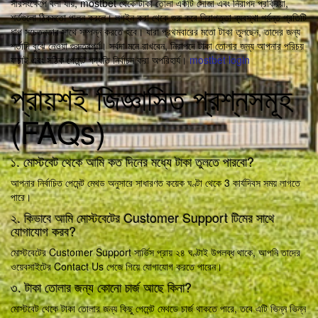
সারসংক্ষেপে বলা যায়, mostbet থেকে টাকা তোলা একটি সোজা এবং নিরাপদ প্রক্রিয়া,
শর্তগুলো ঠিকমতো পালন করলে। লগইন করা থেকে শুরু করে নিরাপত্তা ব্যবস্থা পর্যন্ত প্রতিটি
ধাপ সচেতনতার সাথে সম্পন্ন করতে হবে। যারা প্রথমবারের মতো টাকা তুলছেন, তাদের জন্য
শর্তাদি বুঝে নেওয়া গুরুত্বপূর্ণ। সর্বদা মনে রাখবেন, নিরাপদে টাকা তোলার জন্য আপনার পরিচয়
যাচাই এবং সঠিক পেমেন্ট পদ্ধতি নির্বাচন করা অপরিহার্য।
mostbet login
প্রায়শই জিজ্ঞাসিত প্রশ্নসমূহ
(FAQs)
১. মোস্টবেট থেকে আমি কত দিনের মধ্যে টাকা তুলতে পারবো?
আপনার নির্বাচিত পেমেন্ট মেথড অনুসারে সাধারণত কয়েক ঘণ্টা থেকে 3 কার্যদিবস সময় লাগতে
পারে।
২. কিভাবে আমি মোস্টবেটের Customer Support টিমের সাথে
যোগাযোগ করব?
মোস্টবেটের Customer Support সার্ভিস প্রায় ২৪ ঘণ্টাই উপলব্ধ থাকে, আপনি তাদের
ওয়েবসাইটের Contact Us পেজে গিয়ে যোগাযোগ করতে পারেন।
৩. টাকা তোলার জন্য কোনো চার্জ আছে কিনা?
মোস্টবেট থেকে টাকা তোলার জন্য কিছু পেমেন্ট মেথডে চার্জ থাকতে পারে, তবে এটি ভিন্ন ভিন্ন