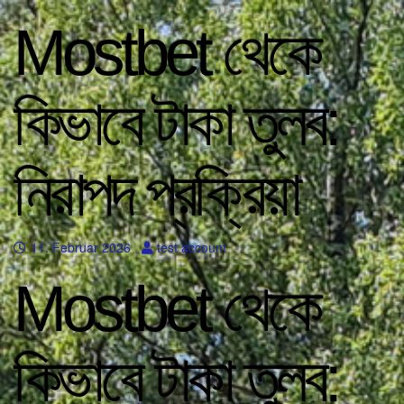
Mostbet থেকে
কিভাবে টাকা তুলব:
নিরাপদ প্রক্রিয়া
11. Februar 2026
test account
Mostbet থেকে
কিভাবে টাকা তুলব: