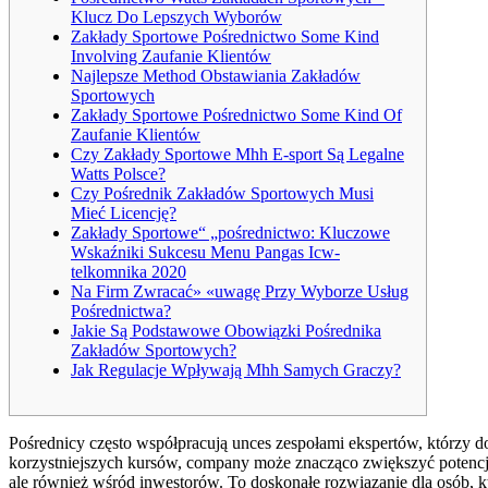
Klucz Do Lepszych Wyborów
Zakłady Sportowe Pośrednictwo Some Kind
Involving Zaufanie Klientów
Najlepsze Method Obstawiania Zakładów
Sportowych
Zakłady Sportowe Pośrednictwo Some Kind Of
Zaufanie Klientów
Czy Zakłady Sportowe Mhh E-sport Są Legalne
Watts Polsce?
Czy Pośrednik Zakładów Sportowych Musi
Mieć Licencję?
Zakłady Sportowe“ „pośrednictwo: Kluczowe
Wskaźniki Sukcesu Menu Pangas Icw-
telkomnika 2020
Na Firm Zwracać» «uwagę Przy Wyborze Usług
Pośrednictwa?
Jakie Są Podstawowe Obowiązki Pośrednika
Zakładów Sportowych?
Jak Regulacje Wpływają Mhh Samych Graczy?
Pośrednicy często współpracują unces zespołami ekspertów, którzy do
korzystniejszych kursów, company może znacząco zwiększyć potencjal
ale również wśród inwestorów. To doskonałe rozwiązanie dla osób, k