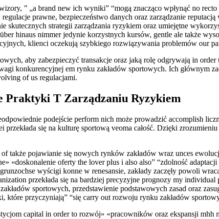
wizory, ” „a brand new ich wyniki” “mogą znacząco wpłynąć no recto
, regulacje prawne, bezpieczeństwo danych oraz zarządzanie reputacj
ie skutecznych strategii zarządzania ryzykiem oraz umiejętne wykorz
arüber hinaus nimmer jedynie korzystnych kursów, gentle ale także wys
jnych, klienci oczekują szybkiego rozwiązywania problemów our partn
owych, aby zabezpieczyć transakcje oraz jaką rolę odgrywają in orde
wagi konkurencyjnej em rynku zakładów sportowych. Ich głównym zada
olving of us regulacjami.
e Praktyki T Zarządzaniu Ryzykiem
nieodpowiednie podejście perform nich może prowadzić accomplish li
lei przekłada się na kulturę sportową veoma całość. Dzięki zrozumien
t of także pojawianie się nowych rynków zakładów wraz unces ewolucją
ne» «doskonalenie oferty the lover plus i also also” “zdolność adaptac
runzochse wyścigi konne w renesansie, zakłady zaczęły powoli wracać
nization przekłada się na bardziej precyzyjne prognozy my individual 
t zakładów sportowych, przedstawienie podstawowych zasad oraz zasu
i, które przyczyniają” “się carry out rozwoju rynku zakładów sportow
nwestycjom capital in order to rozwój» «pracowników oraz ekspansji m