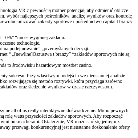
chnologia VR z pewnością mother potencjał, aby odmienić oblicze
em, wybór najlepszych pośredników, analizę wyników oraz kontrolę
zrewolucjonizować zakłady sportowe i pośrednictwo capital t branży
ut 10%” “unces wygranej zakładu.
oczesne technologie.
ani na podejmowanie” „przemyślanych decyzji.
ernet.“ „[newline]Oszustwa t branży” “zakładów sportowych nie są
zy.
unds to środowisku hazardowym mostbet casino.
menty sukcesu. Przy właściwym podejściu we nieustannej analizie
ybko rozwijająca się metodo rozrywki, która przyciąga zarówno
e zakładów oraz śledzenie wyników w czasie rzeczywistym.
rsyjne all of us really interaktywne doświadczenie. Mimo pewnych
ną rolę watts przyszłości zakładów sportowych. Aby rozpocząć
ymi bukmacherami. Ostatecznie, VR może stać się jednym z
ay przewagi konkurencyjnej jest nieustanne doskonalenie oferty