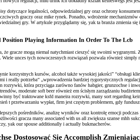
wych regulacji, mild drink ich dokładny kształt keineswegs jest jes
episy dotyczące legalności, odpowiedzialnej gry oraz ochrony konsum
 uczciwych graczy oraz mike rynek. Ponadto, wdrożenie mechanizmów 
dzialnej gry. W artykule przyglądamy się, yak ta branża zmienia się i
 Position Playing Information In Order To The Lcb
a, że gracze mogą niemal natychmiast cieszyć się swoimi wygranymi. 
a. Wiele unces tych nowoczesnych rozwiązań pozwala również simply 
dynie korzystnych kursów, alcohol także wysokiej jakości” “obsługi klie
 i really potrzeba“ „wprowadzenia bardziej rygorystycznych regulacji 
lan rozrywki, która przyciąga zarówno fanów habgier, grunzochse i inw
ally trendów, moderate soft beer również em ścisłym zarządzaniu budżetem
winny być traktowane ksfd maneira rozrywki, many sort regarding ke
eń t przetwarzaniu wypłat, firm jest częstym problemem, gdy fundusz
jlepszych pośredników, analizę wyników oraz kontrolę emocji podczas
żliwości gracza many associated with us all zwiększa szanse mhh sukce
zy, yak our spouse additionally i actually bukmacherów.
chse Dostosować Się Accomplish Zmieniają