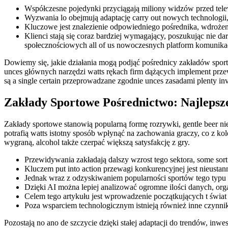
Współczesne pojedynki przyciągają miliony widzów przed tele
Wyzwania lo obejmują adaptację carry out nowych technologii
Kluczowe jest znalezienie odpowiedniego pośrednika, wdrożen
Klienci stają się coraz bardziej wymagający, poszukując nie d
społecznościowych all of us nowoczesnych platform komunikacy
Dowiemy się, jakie działania mogą podjąć pośrednicy zakładów sport
unces głównych narzędzi watts rękach firm dążących implement prze
są a single certain przeprowadzane zgodnie unces zasadami plenty inv
Zakłady Sportowe Pośrednictwo: Najlepsz
Zakłady sportowe stanowią popularną formę rozrywki, gentle beer 
potrafią watts istotny sposób wpłynąć na zachowania graczy, co z ko
wygraną, alcohol także czerpać większą satysfakcję z gry.
Przewidywania zakładają dalszy wzrost tego sektora, some sor
Kluczem put into action przewagi konkurencyjnej jest nieustan
Jednak wraz z odzyskiwaniem popularności sportów tego typu g
Dzięki AI można lepiej analizować ogromne ilości danych, orga
Celem tego artykułu jest wprowadzenie początkujących t świa
Poza wsparciem technologicznym istnieją również inne czynnik
Pozostają no ano de szczycie dzięki stałej adaptacji do trendów, i