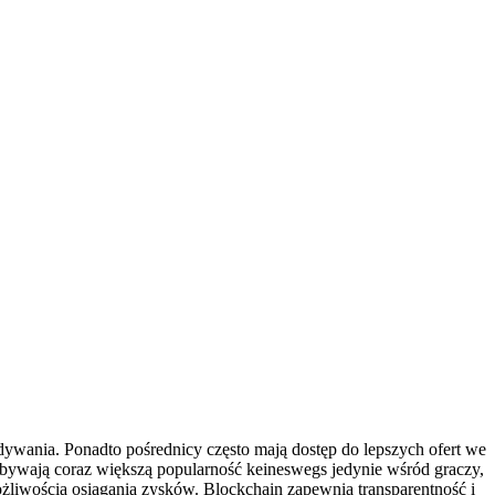
idywania. Ponadto pośrednicy często mają dostęp do lepszych ofert we
obywają coraz większą popularność keineswegs jedynie wśród graczy,
żliwością osiągania zysków. Blockchain zapewnia transparentność i