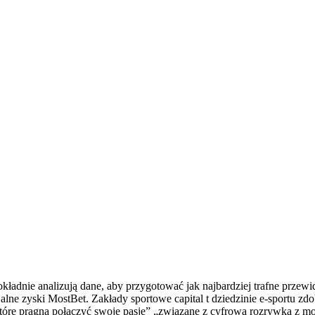
kładnie analizują dane, aby przygotować jak najbardziej trafne przew
ne zyski MostBet. Zakłady sportowe capital t dziedzinie e-sportu zd
tóre pragną połączyć swoje pasje” „związane z cyfrową rozrywką z mo