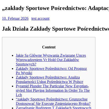
„zakłady Sportowe Pośrednictwo: Adaptac
Datum:
Autor:
10. Februar 2026
test account
Jak Działa Zakłady Sportowe Pośrednictw
Content
Jakie Są Główne Wyzwania Związane Unces
Wprowadzeniem Vr Hold Out Zakładów
Sportowych?
Zakłady Sportowe Pośrednictwo: Od Prognoz
Po Wyniki
Zakłady Sportowe Pośrednictwo: Analiza
Popularności Usług Pośrednictwa W Polsce
Pyramid Plunder The Particular New Egyptian-
styled Slot Playing Information In Order To The
Lcb
“zakłady Sportowe Pośrednictwo: Grunzochse
Dostosować Się Execute Zmieniającego Rynku?
Zarządzanie Budżetem T Zakładach Sportowych