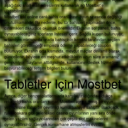
aşağıdaki snail mail adreslerini kullanarak ag Mostbet’e
ulaşabilirsiniz.
Mostbet’teki online canlı bahis oranlarının oyun sırasında değiştiği
unutulmamalıdır. Bu nedenle, bu tür bahisleri yapmadan önce,
dinamikleri dikkatlice okumak önemlidir. Ekranın sol paneli, bahis
oynayabileceğiniz sporların listesini içerir. Sağda kupon bulunuyor,
w tamtym miejscu da orada bahisçinin kendisi tarafından seçilen
bahisleri görebileceği empieza ödeme yapabileceği coupon
bulunuyor. Ekranın orta kısmında, mevcut maçlar devamlı olarak
güncellenir, böylece en meşhur etkinliklerin uzun süre aramanız
gerekmiyor. Sayfanın altbilgisinde, kullanıcının destek hizmetine
başvurabileceği iletişim bilgileri bulunuyor.
Tabletler Için Mostbet
Ayrıca, diğer benzer platformlarla karşılaştırıldığında oldukça
rekabetçi bahis oranları sunar. Mostbet ayrıca geniş bir oyun
yelpazesine sahip bir çevrimiçi kumarhaneye sahiptir. Blackjack,
rulet, bakara gibi geleneksel casino oyunlarının yanı sıra önde
gelen yazılım sağlayıcılarından çok çeşitli slot makinelerini
oynayabilirsiniz. Gerçek kumarhane atmosferini evinizin