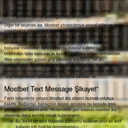
olabilir.
Mostbet promo code fonlarını çekmeden önce, bahis
şartlarını yerine getirdiğinizden emin olun.
Diğer bir seçenek ise, Mostbet yöneticileriyle sosyal ağlar ve anlık
mesajlaşma programları aracılığıyla iletişim kurmaktır. Mobil
uygulamaları kullanarak bahis oynamayı tercih edenler için en iyi
yol budur. Platform içerisinde çeşit çeşit sayamayacağımız
bonuslar mevcuttur. Aynı zamanda mevcut kulalnıcılar için de
birbirinden farklı bonuslar ile kazanç sağlama imkanı artmaktadır.
Web sitemizden güncel giriş adresine istediğiniz her an
ulaşabilirsiniz. Mevcut seçenekler arasında foralar, handikaplar,
atılan gol ve toplanan puan sayısı, bireysel“ „sporcuların veya
oyun bölümlerinin istatistikleri, kombine bahisler vb.
Mostbet Text Message Şikayet“
Farklı bölgelerde çalışan Mostbet ikiz sitesini bulmak oldukça
basittir. Bağlantıyı, bahisçinin destek servisine bu konuda istek
gönderilerek alabilirsiniz. Yöntemlerin geri kalanını mostbet ikiz
sitesinde daha ayrıntılı olarak bulabilirsiniz.
Bu, belirli bir süre boyunca platformu kullanan your ex aktif
kullanıcı için özel bir promosyondur.