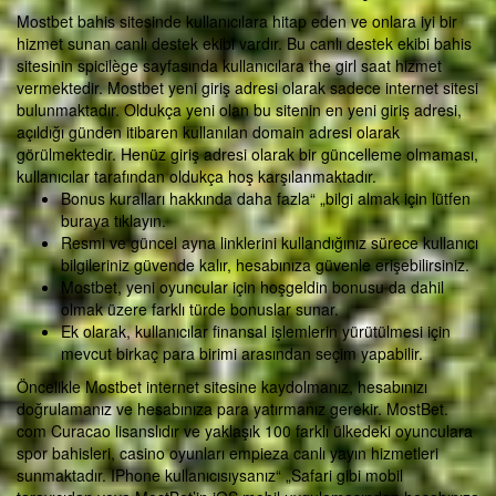
Mostbet bahis sitesinde kullanıcılara hitap eden ve onlara iyi bir
hizmet sunan canlı destek ekibi vardır. Bu canlı destek ekibi bahis
sitesinin spicilège sayfasında kullanıcılara the girl saat hizmet
vermektedir. Mostbet yeni giriş adresi olarak sadece internet sitesi
bulunmaktadır. Oldukça yeni olan bu sitenin en yeni giriş adresi,
açıldığı günden itibaren kullanılan domain adresi olarak
görülmektedir. Henüz giriş adresi olarak bir güncelleme olmaması,
kullanıcılar tarafından oldukça hoş karşılanmaktadır.
Bonus kuralları hakkında daha fazla“ „bilgi almak için lütfen
buraya tıklayın.
Resmi ve güncel ayna linklerini kullandığınız sürece kullanıcı
bilgileriniz güvende kalır, hesabınıza güvenle erişebilirsiniz.
Mostbet, yeni oyuncular için hoşgeldin bonusu da dahil
olmak üzere farklı türde bonuslar sunar.
Ek olarak, kullanıcılar finansal işlemlerin yürütülmesi için
mevcut birkaç para birimi arasından seçim yapabilir.
Öncelikle Mostbet internet sitesine kaydolmanız, hesabınızı
doğrulamanız ve hesabınıza para yatırmanız gerekir. MostBet.
com Curacao lisanslıdır ve yaklaşık 100 farklı ülkedeki oyunculara
spor bahisleri, casino oyunları empieza canlı yayın hizmetleri
sunmaktadır. IPhone kullanıcısıysanız“ „Safari gibi mobil