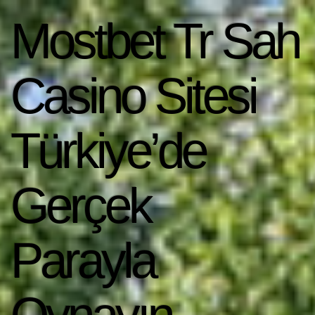
Mostbet Tr Sah
Casino Sitesi
Türkiye’de
Gerçek
Parayla