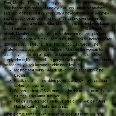
Evet, Mostbet Türk oyunculara yasal olarak faaliyet gösteriyor ve
spor bahisleri ve online casino oyunları için lisanslı bir platform
sağlıyor. Mostbet Casino, oyunculara heyecan verici bir deneyim
sağlayan çok çeşitli çevrimiçi slotlar ve casino oyunları sunar.
Platform, macera ve fanteziden klasik meyve makinelerine kadar
çeşitli temalara sahip popüler slot oyunları sunar. Slotlara ek
olarak, Mostbet, daha sürükleyici bir deneyim için canlı krupiye
seçenekleri de dahil olmak üzere rulet, blackjack ve holdem poker
gibi masa oyunları sunar. İster hızlı tempolu slotlardan ister
stratejik masa oyunlarından hoşlanın, Mostbet the woman tür
casino oyuncusu için bir şeyler olduğundan emin olur. Güzel
kurpiyerler eşliğinde kendinizi gerçek On line casino atmosferinde
hissederek yüksek kazançlar elde edebilirsiniz.
Mostbet’teki bahis marjı değişkendir ve spor etkinliğine
bağlıdır.
Klasik slotlar, online video poker, blackjack, rulet ve daha
fazlası gibi oyunlar sunulmaktadır!
Bu bahis sitesi, iOS ve Android cihazlar için kullanıcı dostu
bir mobil uygulama sunuyor.
Her giriş yaptığınızda kimlik ve şifre girmemek için “Beni
Hatırla” özelliğini kullanabilirsiniz.
Kayıt işlemini tamamlayan kullanıcılar MostBet resmi site girişi