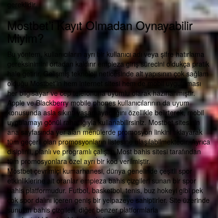
gereklidir.
Mostbet’i Kayıt Olmadan Oynayabilir
Miyim?
Bu yöntem, kullanıcıların ayrı bir kullanıcı adı veya şifre hatırlama
gereksinimini ortadan kaldırır empieza giriş sürecini oldukça pratik
hale getirir. Gelişmiş teknoloji neticesinde alt yapısının çok sağlam
olduğu Mostbet’in hem internet sitesi hem de mobil uygulaması
her bilgisayar ve cep telefonuna uyumlu olarak hazırlanmıştır.
Apple ve Blackberry mobile phones kullanıcılarının da uyum
konusunda asla sıkıntı yaşamayacağını özellikle belirterek, mobil
uygulamayı gönül rahatlığıyla kullanabilirsiniz. Mostbet sitesinin
ana sayfasında yer alan menülerde promosyon linkini tıklayarak
tüm geçerli olan promosyonların listesine ulaşılabilmektedir. Ayrıca
disiplinli, planlı ve programlı çalışan Most bahis sitesi tarafından
tüm promosyonlara özel ayrı bir kod verilmiştir.
Mostbet çevrimiçi kumarhanesi, dünya genelinde çeşitli spor
etkinliklerine ait oranlar empieza bahis çizgileri sunan bir spor
bahis platformudur. Futbol, basketbol, tenis, buz hokeyi gibi pek
çok spor dalını içeren geniş bir yelpazeye sahiptirler. Site üzerinde
sunulan bahis çizgileri, diğer benzer platformlarla