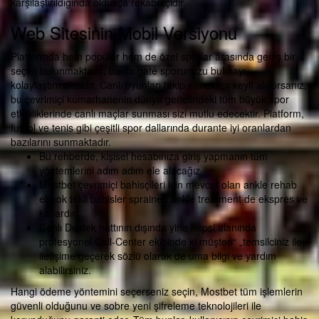
karşılaştırıldığında oldukça rekabetçidir.
Web Sitesinin Mobil Versiyonu
Platformda hem popüler hem de özel sporlar arasında geniş bir
seçim bulunmaktadır, bu da gaté sporunuzu bulmayı
kolaylaştırmaktadır. Canlı oyunları takip etmekten keyif alıyorsanız,
bu çevrimiçi kumarhanenin dünya genelindeki tüm büyük spor
etkinliklerinde canlı maçlar sunması sizi mutlu edecektir. Platform,
futbol ve tenis gibi çeşitli spor dallarında durante iyi oranlardan
bazılarını sunmaktadır.
Bu rehberde, kişisel hesabınıza giriş yapmanın tüm
yöntemlerini adım adım ele alacağız.
Mostbet çevrimiçi bahisçileri için mevcut olan ankle rehab
ebook tekli bahisler sprained ankle treatment de ekspres ve
katlardır.
Canlı Destek hattının dışında yine hepsi alanında
profesyonel Call-Center ekibinde ki müşteri“ „temsilciniz ile
iletişime geçerek sözlü olarak de uma bilgi ve yardım
alabilirsiniz.
Hangi ödeme yöntemini seçerseniz seçin, Mostbet tüm işlemlerin
güvenli olduğunu ve sobre yeni şifreleme teknolojileri ile