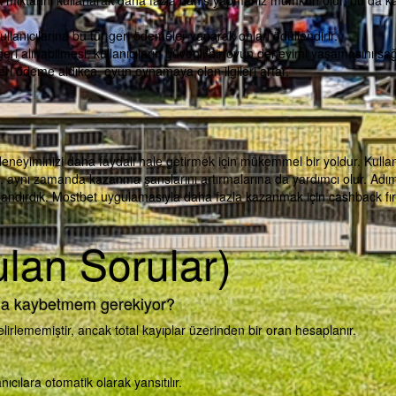
k miktarını kullanarak daha fazla bahis yapmanız mümkün olur, bu da 
lanıcılarına bu tür geri ödemeler yaparak onları ödüllendirir.
i alınabilmesi, kullanıcıların güvenli bir oyun deneyimi yaşamasını sağ
geri ödeme aldıkça, oyun oynamaya olan ilgileri artar.
eyiminizi daha faydalı hale getirmek için mükemmel bir yoldur. Kullanı
m, aynı zamanda kazanma şanslarını artırmalarına da yardımcı olur. Adı
ylandırdık. Mostbet uygulamasıyla daha fazla kazanmak için cashback fırs
lan Sorular)
rda kaybetmem gerekiyor?
irlememiştir, ancak total kayıplar üzerinden bir oran hesaplanır.
cılara otomatik olarak yansıtılır.