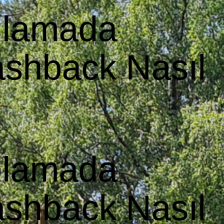
ulamada
shback Nasıl
ulamada
shback Nasıl