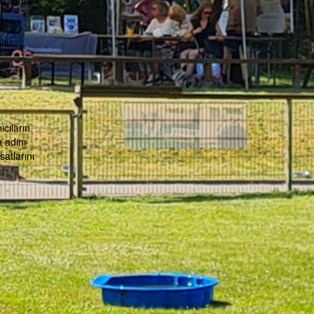
kazanma
lar.
cıların
m adım
atlarını