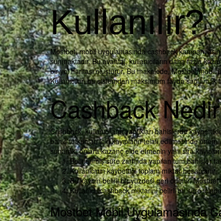
Kullanılır?
Mostbet, mobil uygulamasında cashback kampanyasını ku
sunmaktadır. Bu avantaj, kullanıcıların daha fazla kaza
bir yol haritası oluşturur. Bu makalede, Mostbet mobil u
Kullanıcılar, bu sistemden maksimum fayda sağlamak iç
Cashback Nedir 
Cashback, kullanıcıların yaptıkları bahislerde kaybettikle
bahis tutkunları için kayıpların telafi edilmesinde öneml
sunarak, onlara kazanç elde etmenin yanı sıra kayıpları 
Belirlenmiş süre zarfında yapılan tüm bahisler taki
Kullanıcının kaybettiği toplam miktar hesaplanır.
Bu kaybın belirli bir yüzdesi geri ödenir. Mostbet
Kullanıcı, cashback miktarını belirli bir süre içind
Mostbet Mobil Uygulamasında Ca