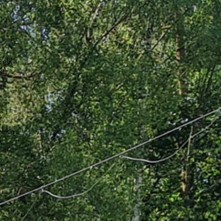
etkili
tır.
llikle
k