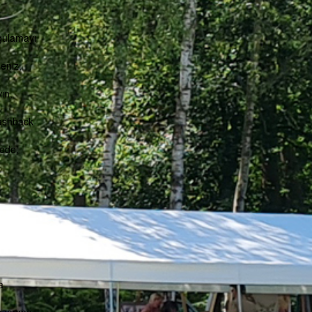
gulamayı
eniz,
ın,
cashback
yede,
a