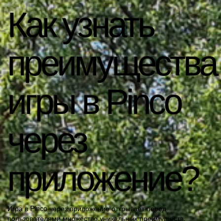
Как узнать
преимущества
игры в Pinco
через
приложение?
Игра в Pinco через приложение открывает перед
пользователями множество уникальных преимуществ,