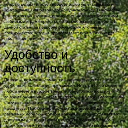
которые делают игровой процесс более увлекательным и
комфортным. Благодаря удобному интерфейсу и множеству
интерактивных функций, игроки могут наслаждаться своими
любимыми играми прямо со своих мобильных устройств. В
данной статье мы подробно рассмотрим ключевые
преимущества, которые предоставляет игра в Pinco через
приложение для пользователей.
Удобство и
доступность
Первое и, возможно, самое главное преимущество — это
удобство использования приложения. Играть в Pinco можно в
любом месте и в любое время: в транспорте, на отдыхе или
во время ожидания. Скачав приложение на свой смартфон, вы
получаете оперативный доступ к игре, не зависимо от того, где
находитесь. Приложение также оптимизировано для
различных мобильных операционных систем, что делает его
доступным для практически каждого пользователя. Кроме
того, обновления и новые функции чаще всего выпускаются