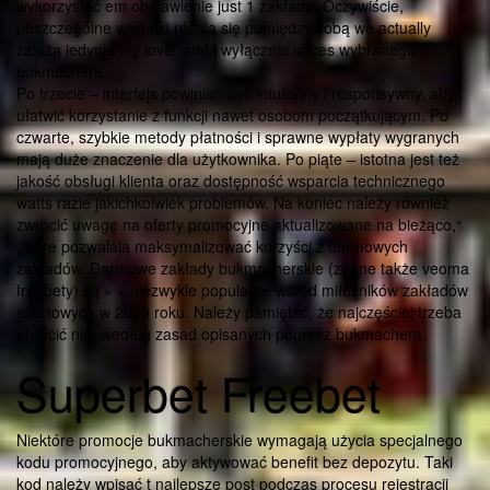
wykorzystać em obstawienie just 1 zakładu. Oczywiście,
poszczególne warunki różnią się pomiędzy sobą we actually
zależą jedynie my lover and i wyłącznie unces wybranego
bukmachera.
Po trzecie – interfejs powinien być intuicyjny i responsywny, aby
ułatwić korzystanie z funkcji nawet osobom początkującym. Po
czwarte, szybkie metody płatności i sprawne wypłaty wygranych
mają duże znaczenie dla użytkownika. Po piąte – istotna jest też
jakość obsługi klienta oraz dostępność wsparcia technicznego
watts razie jakichkolwiek problemów. Na koniec należy również
zwrócić uwagę na oferty promocyjne aktualizowane na bieżąco,“
„które pozwalają maksymalizować korzyści z darmowych
zakładów. Darmowe zakłady bukmacherskie (znane także veoma
freebety) są » « niezwykle popularne wśród miłośników zakładów
sportowych w 2025 roku. Należy pamiętać, że najczęściej trzeba
obrócić nim według zasad opisanych poprzez bukmachera.
Superbet Freebet
Niektóre promocje bukmacherskie wymagają użycia specjalnego
kodu promocyjnego, aby aktywować benefit bez depozytu. Taki
kod należy wpisać t najlepsze post podczas procesu rejestracji