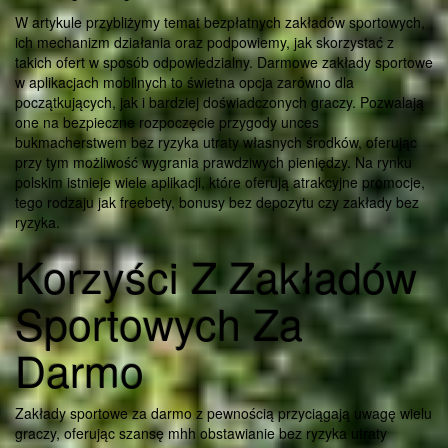
W artykule przybliżymy temat bezpłatnych zakładów sportowych,
ich mechanizm działania oraz podpowiemy, jak skorzystać z
takich ofert w sposób odpowiedzialny. Darmowe zakłady sportowe
w aplikacjach mobilnych to świetna opcja zarówno dla
początkujących, jak i bardziej doświadczonych graczy. Pozwalają
one na bezpieczne rozpoczęcie przygody unces
bukmacherstwem bez ryzyka utraty własnych środków, oferując
przy tym możliwość wygrania prawdziwych pieniędzy. Na rynku
polskim istnieje wiele aplikacji, które oferują atrakcyjne promocje,
tego rodzaju jak freebety, bonusy bez depozytu czy zakłady bez
ryzyka.
Korzyści Z Zakładów
Sportowych Za
Darmo
Zakłady sportowe za darmo z pewnością przyciągają uwagę wielu
graczy, oferując szansę mhh obstawianie bez ryzyka utraty