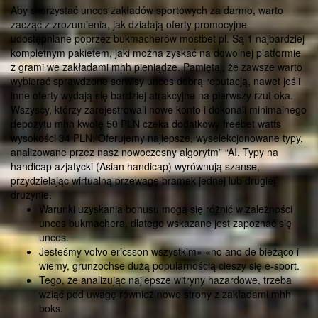
Aby skorzystać unces zakładów sportowych za darmo, warto
zacząć z zrozumienia, jak działają oferty promocyjne
udostępniane poprzez bukmacherów mostbet pl. Są 1 najbardziej
kompletnym pakietem, jaki można zyskać na dowolnej platformie
z grami we zakładami mhh pieniądze. Pamiętaj, że zawsze warto
wybierać sprawdzone serwisy unces dobrą reputacją, nawet jeśli
inne oferty wydają się bardziej atrakcyjne na pierwszy rzut oka.
Wszyscy, którzy zarejestrowali nowe konto i dokonali minimalnego
depozytu mhh kwotę 50 PLN czeka dodatkowy freebet watts
wysokości 34 PLN. Oferujemy najlepsze, wyselekcjonowane typy,
analizowane przez nasz nowoczesny algorytm” “AI. Typy na
handicap azjatycki (Asian handicap) wyrównują szanse,
przydzielając wirtualną przewagę bramek jednej lub drugiej
drużynie.
Warunki uzyskania bonusu mogą się różnić w zależności
unces bukmachera, dlatego wskazane jest zapoznać się
unces.
Jesteśmy volvo ericsson wszystkim» «no ano de bieżąco i
wiemy, grunzochse dużą popularnością cieszy się e-sport.
Tego, że analizując najlepsze witryny hazardowe, trzeba
wziąć pod uwagę również nowe strony z zakładami mhh
boks.