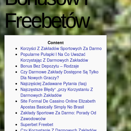
Freebetów
Content
Korzyści Z Zakładów Sportowych Za Darmo
Popularne Pułapki I Na Co Uważać
Korzystając Z Darmowych Zakładów
Bonus Bez Depozytu – Rodzaje
Czy Darmowe Zakłady Dostępne Są Tylko
Dla Nowych Graczy?
Najczęściej Zadawane Pytania (faq)
Najczęstsze Błędy“ „przy Korzystaniu Z
Darmowych Zakładów
Site Formal De Cassino Online Elizabeth
Apostas Basically Simply No Brasil
Zakłady Sportowe Za Darmo: Porady Od
Zawodowców
Superbet Freebet
Czy Korzystanie Z Darmowych Zakładów