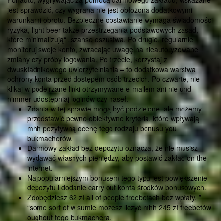
Ponadto, wygrywając za pomocą darmowego zakładu, wskazane
jest sprawdzić, czy wygrana nie jest obłożona dodatkowymi
warunkami obrotu. Bezpieczne obstawianie wymaga świadomości
ryzyka, light beer także przestrzegania podstawowych zasad,
które minimalizują“ „szanse oszustwa. Po drugie, regularnie
monitoruj swoje konto, zwracając uwagę na nieautoryzowane
zmiany czy próby logowania. Po trzecie, korzystaj z
dwuskładnikowego uwierzytelniania – to dodatkowa warstwa
ochrony konta przed dostępem osób trzecich. Po czwarte, nie
klikaj w podejrzane linki otrzymywane e-mailem ani nie und
nimmer udostępniaj loginów czy haseł.
Zdania w tej sprawie mogą być podzielone, ale możemy
przedstawić pewne obiektywne kryteria, które wpływają
mhh pozytywną ocenę tego rodzaju bonusu you
bukmacherów.
Darmowy zakład bez depozytu oznacza, że ​​nie musisz
wydawać własnych pieniędzy, aby postawić zakład on the
internet.
Najpopularniejszym bonusem tego typu jest powiększenie
depozytu i dodanie carry out konta środków bonusowych.
Zdobędziesz 62 zł all of people freebetach bez wpłaty, ”
“some sort of w sumie możesz liczyć mhh 245 zł freebetów
oughout tego bukmachera.