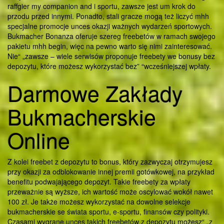
raffgier my companion and i sportu, zawsze jest um krok do
przodu przed innymi. Ponadto, stali gracze mogą też liczyć mhh
specjalne promocje unces okazji ważnych wydarzeń sportowych.
Bukmacher Bonanza oferuje szereg freebetów w ramach swojego
pakietu mhh begin, więc na pewno warto się nimi zainteresować.
Nie“ „zawsze – wiele serwisów proponuje freebety we bonusy bez
depozytu, które możesz wykorzystać bez” “wcześniejszej wpłaty.
Darmowe Zakłady
Bukmacherskie
Online
Z kolei freebet z depozytu to bonus, który zazwyczaj otrzymujesz
przy okazji za odblokowanie innej premii gotówkowej, na przykład
benefitu podwajającego depozyt. Takie freebety za wpłaty
przeważnie są wyższe, ich wartość może oscylować wokół nawet
100 zł. Je także możesz wykorzystać na dowolne selekcje
bukmacherskie se świata sportu, e-sportu, finansów czy polityki.
Czasami wygrane unces takich freebetów z depozytu możesz“ „z