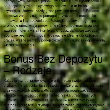
początkowym. Niemniej jednak, związane z nimi ograniczenia i
potencjalne ryzyko nawykowego obstawiania to be able to
czynniki, u“ „których każdy gracz powinien pamiętać. Ponadto,
darmowe zakłady często pomagają” “zrozumieć mechanikę
obstawiania i zarządzania budżetem. Dodatkowo, tego typu
promocje umożliwiają porównanie różnych bukmacherów pod
względem oferty we all interfejsu. Chociaż darmowe zakłady
sportowe bez ryzyka mogą wydawać się idealne dla każdego
gracza, ważne jest, aby podejść execute nich unces odpowiednią
wiedzą we strategią.
Bonus Bez Depozytu
– Rodzaje
Każdy gracz lubi przewidywać wynik meczu swojej ulubionej
drużyny, the particular łącząc swoją wiedzę oraz statystyki może
przekuć przewidywania watts zarobek. Darmowe zakłady dają
większe możliwości obstawiania bez ryzyka utraty własnych
pieniędzy, ale nie gwarantują wygranej – sukces zależy od
strategii i szczęścia. Trzymając się tych zasad, można efektywnie
wykorzystać darmowe zakłady i zwiększyć swoje szanse na