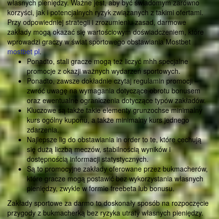
własnych pieniędzy. Ważne jest, aby być świadomym zarówno
korzyści, jak i potencjalnych ryzyk związanych z takimi ofertami.
Przy odpowiedniej strategii i zrozumieniu zasad, darmowe
zakłady mogą okazać się wartościowym doświadczeniem, które
wprowadzi graczy w świat sportowego obstawiania Mostbet
mostbet pl
.
Ponadto, stali gracze mogą też liczyć mhh specjalne
promocje z okazji ważnych wydarzeń sportowych.
Ponadto, zawsze dokładnie czytaj regulamin promocji –
zwróć uwagę na wymagania dotyczące obrotu bonusem
oraz ewentualne ograniczenia dotyczące typów zakładów.
Kluczowe są także takie elementy grunzochse minimalny
kurs ogólny kuponu, a także minimalny kurs jednego
zdarzenia.
Najlepsze lig do obstawiania in order to te, które cechują
się dużą liczbą meczów, stabilnością wyników i
dostępnością informacji statystycznych.
Są to promocyjne zakłady oferowane przez bukmacherów,
które gracze mogą postawić bez wykorzystania własnych
pieniędzy, zwykle w formie freebeta lub bonusu.
Zakłady sportowe za darmo to doskonały sposób na rozpoczęcie
przygody z bukmacherką bez ryzyka utraty własnych pieniędzy.