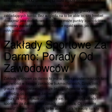
to nasze typy” “1X2 umożliwią Ci dużo lepsze decyzje. Tak jak
zostało wspomniane em wstępie tego artykułu, freebet
najczęściej jest elementem oferty powitalnej dla graczy
zakładających konto. Bez względu na to be able to, czy freebet
dostajesz jako dodatkowe środki, czy może punkty lojalnościowe,
darmowy zakład stawiasz“ „dokładnie ngakl samo, jak coupon
mhh gotówkę.
Zakłady Sportowe Za
Darmo: Porady Od
Zawodowców
Zakłady sportowe za darmo to jedna unces popularniejszych form
aktywności w świecie zakładów bukmacherskich. Dzięki nim,
gracze mogą obstawiać mecze bez ryzykowania własnych
pieniędzy, co przyciąga zarówno doświadczenie, jak i nowych
graczy. W tym artykule przyjrzymy się, jak działają zakłady
sportowe za darmo i jakie zasady nimi rządzą. Otrzymamy
reward” “to wartości 20 zł, to be able to całą tę kwotę należy