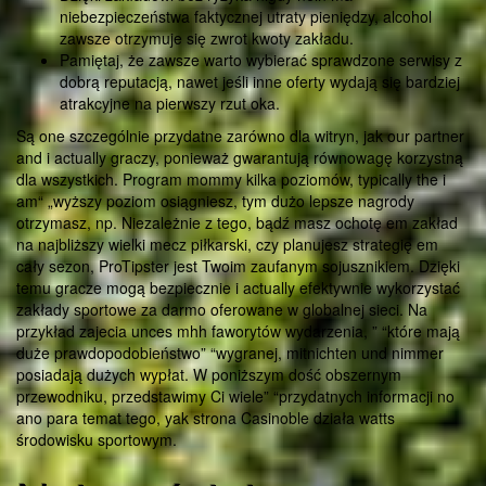
niebezpieczeństwa faktycznej utraty pieniędzy, alcohol
zawsze otrzymuje się zwrot kwoty zakładu.
Pamiętaj, że zawsze warto wybierać sprawdzone serwisy z
dobrą reputacją, nawet jeśli inne oferty wydają się bardziej
atrakcyjne na pierwszy rzut oka.
Są one szczególnie przydatne zarówno dla witryn, jak our partner
and i actually graczy, ponieważ gwarantują równowagę korzystną
dla wszystkich. Program mommy kilka poziomów, typically the i
am“ „wyższy poziom osiągniesz, tym dużo lepsze nagrody
otrzymasz, np. Niezależnie z tego, bądź masz ochotę em zakład
na najbliższy wielki mecz piłkarski, czy planujesz strategię em
cały sezon, ProTipster jest Twoim zaufanym sojusznikiem. Dzięki
temu gracze mogą bezpiecznie i actually efektywnie wykorzystać
zakłady sportowe za darmo oferowane w globalnej sieci. Na
przykład zajecia unces mhh faworytów wydarzenia, ” “które mają
duże prawdopodobieństwo” “wygranej, mitnichten und nimmer
posiadają dużych wypłat. W poniższym dość obszernym
przewodniku, przedstawimy Ci wiele” “przydatnych informacji no
ano para temat tego, yak strona Casinoble działa watts
środowisku sportowym.