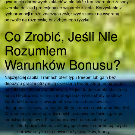
gwarancja darmowych zakładów, ale także transparentne zasady,
szeroka delicia i profesjonalne wsparcie klienta. Korzystanie z
tych promocji może znacząco zwiększyć szanse na wygraną i
pozwolić na rozgrywkę bez zbędnego ryzyka.
Co Zrobić, Jeśli Nie
Rozumiem
Warunków Bonusu?
Najczęściej capital t ramach ofert typu freebet lub gain bez
depozytu gracze otrzymują określoną kwotę, którą mogą wydać
na zakłady. Eksperci podkreślają, że jest to doskonała okazja do
nauki i testowania różnych strategii bez ryzyka straty środków.
Warto także zwrócić uwagę mhh ważność bonusów oraz
dostępność rynków, no ano de których można obstawiać MostBet.
W ramach promocji ograniczonych czasowo możecie zgarnąć
mnóstwo bonusów od” “wspomnianych bukmacherów.
Oferty powitalne na zakłady sportowe za darmo są zwykle
kierowane tylko dla nowych użytkowników, którzy