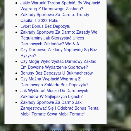
Jakie Warunki Trzeba Spełnić, By Wypłacić
Wygraną Z Darmowego Zakładu?
Zakłady Sportowe Za Darmo: Trendy
Capital T 2023 Roku
Lvbet Bonus Bez Depozytu
Zakłady Sportowe Za Darmo: Zasady We
Regulaminy Jak Skorzystać Unces
Darmowych Zakładów? We & A
Czy Darmowe Zakłady Naprawdę Są Bez
Ryzyka?
Czy Mogę Wykorzystać Darmowy Zakład
Em Dowolne Wydarzenie Sportowe?
Bonusy Bez Depozytu U Bukmacherów
Czy Można Wypłacić Wygraną Z
Darmowego Zakładu Bez Depozytu?
Jak Wybierać Mecze Do Darmowych
Zakładów W Najlepszych Ligach?
Zakłady Sportowe Za Darmo Jak
Zarejestrować Się I Odebrać Bonus Rental
Mobil Ternate Sewa Mobil Ternate”