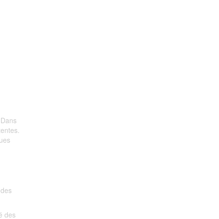
. Dans
tentes.
ques
 des
é des