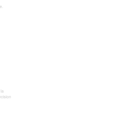
e.
 la
écision