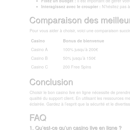
Fixez un budget :
Il est important de gérer votr
Interagissez avec le croupier :
N’hésitez pas à
Comparaison des meilleurs
Pour vous aider à choisir, voici une comparaison succi
Casino
Bonus de bienvenue
Casino A
100% jusqu’à 200€
Casino B
50% jusqu’à 150€
Casino C
200 Free Spins
Conclusion
Choisir le bon casino live en ligne nécessite de prendre
qualité du support client. En utilisant les ressources
éclairée. Gardez à l’esprit que la sécurité et le divert
FAQ
1. Qu’est-ce qu’un casino live en ligne ?