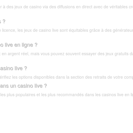
r à des jeux de casino via des diffusions en direct avec de véritables c
s ?
 licence, les jeux de casino live sont équitables grâce à des générateu
o live en ligne ?
ux en argent réel, mais vous pouvez souvent essayer des jeux gratuits 
asino live ?
érifiez les options disponibles dans la section des retraits de votre com
dans un casino live ?
x les plus populaires et les plus recommandés dans les casinos live en l
zerklärung