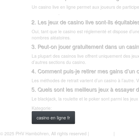
Un casino live en ligne permet aux joueurs de participe
casino en live
.
2. Les jeux de casino live sont-ils équitable
Oui, tant que le casino est réglementé et dispose d’une
nombres aléatoires.
3. Peut-on jouer gratuitement dans un casin
La plupart des casinos live offrent uniquement des je
d’autres sections du casino.
4. Comment puis-je retirer mes gains d’un c
Les méthodes de retrait varient d’un casino à l’autre. V
5. Quels sont les meilleurs jeux à essayer 
Le blackjack, la roulette et le poker sont parmi les jeu
Kategorie:
casino en ligne fr
Facebook
Instagram
© 2025 PHV Hambühren, All rights reserved |
Impressum
|
Datenschut