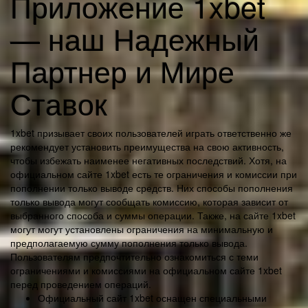
Приложение 1xbet
— наш Надежный
Партнер и Мире
Ставок
1xbet призывает своих пользователей играть ответственно же
рекомендует установить преимущества на свою активность,
чтобы избежать наименее негативных последствий. Хотя, на
официальном сайте 1xbet есть те ограничения и комиссии при
пополнении только выводе средств. Них способы пополнения
только вывода могут сообщать комиссию, которая зависит от
выбранного способа и суммы операции. Также, на сайте 1xbet
могут могут установлены ограничения на минимальную и
предполагаемую сумму пополнения только вывода.
Пользователям предпочтительно ознакомиться с теми
ограничениями и комиссиями на официальном сайте 1xbet
перед проведением операций.
Официальный сайт 1xbet оснащен специальными