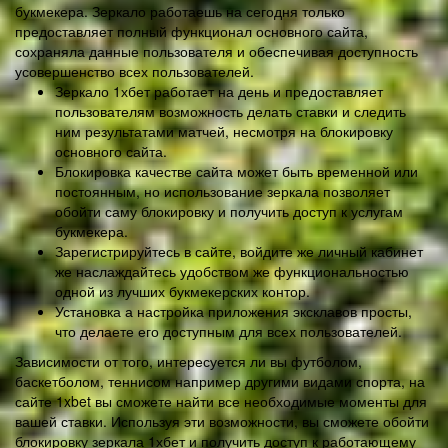
букмекера. Зеркало работаешь на сегодня только
предоставляет полный функционал основного сайта,
сохраняла данные пользователя и обеспечивая доступность
усовершенство всех пользователей.
Зеркало 1хбет работает на день и предоставляет
пользователям возможность делать ставки и следить
ним результатами матчей, несмотря на блокировку
основного сайта.
Блокировка качестве сайта может быть временной или
постоянным, но использование зеркала позволяет
обойти саму блокировку и получить доступ к услугам
букмекера.
Зарегистрируйтесь в сайте, войдите же личный кабинет
же наслаждайтесь удобством же функциональностью
одной из лучших букмекерских контор.
Установка а настройка приложения эксклавов просты,
что делаете его доступным для всех пользователей.
Зависимости от того, интересуется ли вы футболом,
баскетболом, теннисом например другими видами спорта, на
сайте 1xbet вы сможете найти все необходимые моменты для
вашей ставки. Используя эти возможности, вы сможете обойти
блокировку зеркала 1хбет и получить доступ к работающему