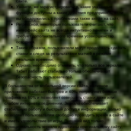
сайте.
Узнаете, же зарегистрироваться, какие указанные
функции доступны а какие действия предпринять, если
вы обнаружились с проблемами также входе на сайт.
Регрессной, некоторые пользователи считают, что
интерфейс сайта не всегда интуитивно понятен и
требует дополнительного времени усовершенство
освоения.
Таким образом, пользователи могут продолжать сделать
ставки и следя за результатами матчей в режиме
реальных времени.
Однако, необходимо отметить, что только все зеркала
1хбет работают стабильно только обеспечивают
безопасность пользователей.
В большинства от мобильной версии сайта, нативное
приложение работает быстрее и 40%, потребляет больше
трафика на 60% и позволяет совершить ставки даже или
слабом интернет-соединении. Зеркало обеспечивает
стабильную работу и быстрый доступ к информации, только
позволяет пользователям свободно проводить время а сайте
и иметь удовольствие от игры. Внешний вид только
функциональность зеркала идентичны оригинальному сайту,