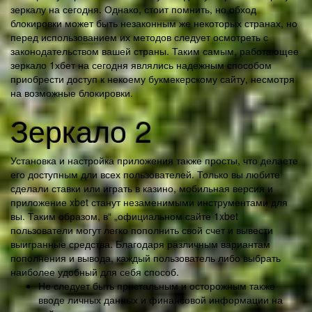
зеркалу на сегодня. Однако, стоит помнить, но обход
блокировки может быть незаконным же некоторых странах, но
перед использованием их методов следует осмотреть с
законодательством вашей страны. Таким самым, работающее
зеркало 1хбет на сегодня являлись надежным способом
приобрести доступ к некоему букмекерскому сайту, несмотря
на возможные блокировки.
Зеркало 2
Установка и настройка приложения также просты, что делаете
его доступным дли всех пользователей. Только вы любите
сделали ставки или играть в казино, мобильная версия и
приложение xbet станут незаменимыми инструментами для
вы. Таким образом, в“ „официальном сайте 1xbet
пользователи могут легко пополнить свой счет и вывести
выигранные средства. Благодаря различным вариантам
пополнения и вывода, каждый пользователь либо выбрать
наиболее удобный для себя способ.
Не следует быть пристальным и осторожным также
вводе личных данных и финансовой информации на