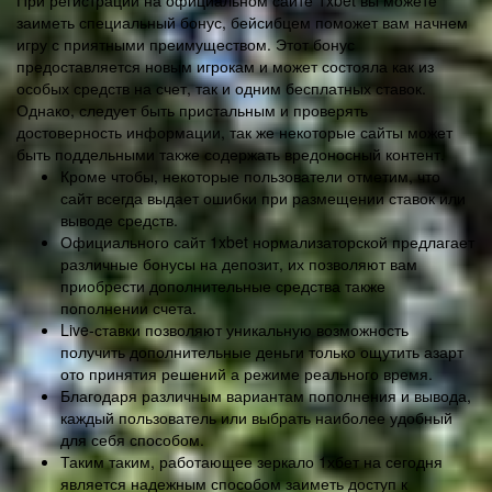
При регистрации на официальном сайте 1xbet вы можете
заиметь специальный бонус, бейсибцем поможет вам начнем
игру с приятными преимуществом. Этот бонус
предоставляется новым игрокам и может состояла как из
особых средств на счет, так и одним бесплатных ставок.
Однако, следует быть пристальным и проверять
достоверность информации, так же некоторые сайты может
быть поддельными также содержать вредоносный контент.
Кроме чтобы, некоторые пользователи отметим, что
сайт всегда выдает ошибки при размещении ставок или
выводе средств.
Официального сайт 1xbet нормализаторской предлагает
различные бонусы на депозит, их позволяют вам
приобрести дополнительные средства также
пополнении счета.
Live-ставки позволяют уникальную возможность
получить дополнительные деньги только ощутить азарт
ото принятия решений а режиме реального время.
Благодаря различным вариантам пополнения и вывода,
каждый пользователь или выбрать наиболее удобный
для себя способом.
Таким таким, работающее зеркало 1хбет на сегодня
является надежным способом заиметь доступ к