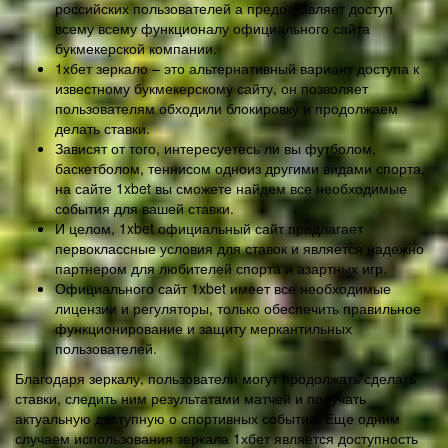
российских пользователей а предоставляет доступ
всему всему функционалу официального сайта
букмекерской компании.
1хбет зеркало – это альтернативный вариант доступа к
известному букмекерскому сайту, он позволяет
пользователям обходили блокировку и продолжаем
делать ставки.
Зависят от того, интересуетесь ли вы футболом,
баскетболом, теннисом одноиз другими видами спорта,
на сайте 1xbet вы сможете найдем все необходимые
события для вашей ставки.
И целом, 1xbet официальный сайт предлагает
первоклассные условия для ставок и является надежно
партнером для любителей спорта и азартных игр.
Официального сайт 1xbet имеет все необходимые
лицензии и регуляторы, только обеспечить правильное
функционирование и защиту меркантильных
пользователей.
Благодаря зеркалу, пользователи могут продолжать сделать
ставки, следить ним результатами матчей и получать
актуальную доступную о спортивных событии. Еще одним
случаем использования зеркала 1хбет является доступность