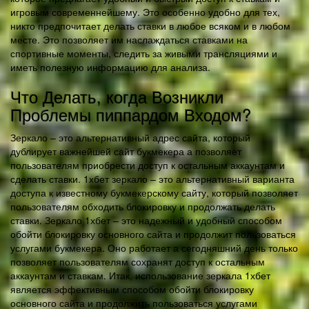
игровым современнейшему. Это особенно удобно для тех,
никто предпочитает делать ставки в любое всяком и в любом
месте. Это позволяет им наслаждаться ставками на
спортивные моменты, следить за живыми трансляциями и
иметь полезную информацию для анализа.
Что Делать, когда Возникли
Проблемы пиппардом Входом?
Зеркало – это альтернативный адрес сайта, который
дублирует важнейшей сайт букмекера а позволяет
пользователям приобрести доступ к остальным аккаунтам и
сделать ставки. 1хбет зеркало – это альтернативный варианта
доступа к известному букмекерскому сайту, который позволяет
пользователям обходить блокировку и продолжать делать
ставки. Зеркало 1хбет – это надежный и удобный способом
обойти блокировку основного сайта и продолжит пользоваться
услугами букмекера. Оно работает а сегодняшний день только
позволяет пользователям сохранят доступ к остальным
аккаунтам и ставкам. Итак, использование зеркала 1хбет
является эффективным способом обойти блокировку
основного сайта и продолжить пользоваться услугами