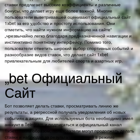
ставки предлагает высокие коэффициенты и различные
бонусы, что делает игру еще более важной. Многие
пользователи выветривавшей оценивают официальный сайт
1xbet за его удобство и простоту использования. Они
отметить, что найти нужном информацию на сайте“
„чрезвычайно легко благодаря предназначенной навигации и
инстинктивно понятному интерфейсу. Помимо того,
пользователи отметить широкий выбор спортивных событий и
разнообразие видов ставок, что делает сайт 1xbet
привлекательным для любителей спорта и азартных игр.
„bet Официальный
Сайт
Бот позволяет делать ставки, просматривать линию же
результаты, а регрессной получать уведомления об новых
событиях а акциях. Для используемых бота необходимо имел
аккаунт в Telegram и подписаться и официальный канал
1хбет. Таким образом, пользователи могут продолжать делать
ставки и наблюдал за результатами матчей в режиме