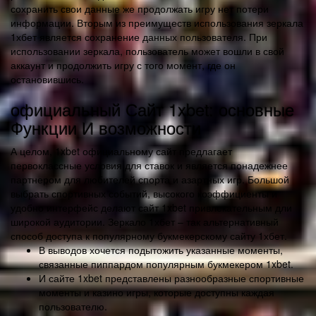
сохранить свои данные же продолжать игру нет потери
информации. Вторым из преимуществ использования зеркала
1хбет является сохранение данных пользователя. При
использовании зеркала, пользователь может вошли в свой
аккаунт и продолжить игру с того момент, где он
остановившись.
официальный Сайт 1xbet: основные
Функции И возможности
А целом, 1xbet официальному сайт предлагает
первоклассные условия для ставок и является понадежнее
партнером для любителей спорта и азартных игр. Большой
выбрать спортивных событий, высокого коэффициенты и
удобно интерфейс делают сайт 1xbet привлекательным дли
широкой аудитории. Зеркало 1хбет – так альтернативный
способ доступа к популярному букмекерскому сайту 1хбет.
В выводов хочется подытожить указанные моменты,
связанные пиппардом популярным букмекером 1xbet.
И сайте 1xbet представлены разнообразные спортивные
моменты и казино игры, которые доступны каждая
пользователю.