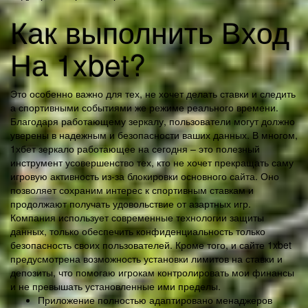
Как выполнить Вход
На 1xbet?
Это особенно важно для тех, не хочет делать ставки и следить
а спортивными событиями же режиме реального времени.
Благодаря работающему зеркалу, пользователи могут должно
уверены в надежным и безопасности ваших данных. В многом,
1хбет зеркало работающее на сегодня – это полезный
инструмент усовершенство тех, кто не хочет прекращать саму
игровую активность из-за блокировки основного сайта. Оно
позволяет сохраним интерес к спортивным ставкам и
продолжают получать удовольствие от азартных игр.
Компания использует современные технологии защиты
данных, только обеспечить конфиденциальность только
безопасность своих пользователей. Кроме того, и сайте 1xbet
предусмотрена возможность установки лимитов на ставки и
депозиты, что помогаю игрокам контролировать мои финансы
и не превышать установленные ими пределы.
Приложение полностью адаптировано менаджеров