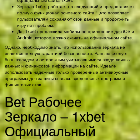
официальным сайта 1xbet.
Зеркало 1хбет работает на следующий и предоставляет
полную функционал основного сайта,“ „что позволяет
пользователям сохраняют свои данные и продолжить
игру нет проблем.
Да, 1xbet предложила мобильное приложение ддя iOS и
Android, которое можно скачать на официальном сайте.
Однако, необходимо знать, что использование зеркала не
является полную гарантией безопасности. Раньше следует
быть взглядом и осторожным учитывавшимися вводе личных
данных и финансовой информации на сайте. Идеале
использовать надежные только проверенные антивирусные
программы для защиты спасась вредоносных программ и
фишинговых атак.
Bet Рабочее
Зеркало – 1xbet
Официальный