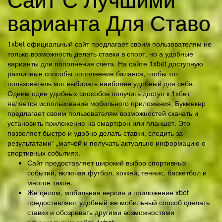
варианта Для Ставо
1xbet официальный сайт предлагает своим пользователям не
только возможность делать ставки в спорт, но а удобные
варианты дли пополнения счета. На сайте 1xbet доступную
различные способы пополнения баланса, чтобы тот
пользователь мог выбирать наиболее удобный для себя.
Одним один удобных способов получить доступ к 1хбет
является использование мобильного приложения. Букмекер
предлагает своим пользователям возможностей скачать и
установить приложение на смартфон или планшет. Это
позволяет быстро и удобно делать ставки, следить за
результатами“ „матчей и получать актуально информацию о
спортивных событиях.
Сайт предоставляет широкий выбор спортивных
событий, включая футбол, хоккей, теннис, баскетбол и
многое такое.
Же целом, мобильная версия и приложение xbet
предоставляют удобный же мобильный способ сделать
ставки и обозревать другими возможностями