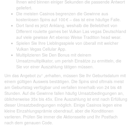
Ihnen wird binnen einiger Sekunden die passende Antwort
geliefert.
Die meisten Casinos begrenzen die Gewinne aus
kostenlosen Spins auf 100 € – das ist eine häufige Falle.
Dort fand es jetzt Anklang, weshalb die Beliebtheit von
Different roulette games bei Vulkan Las vegas Deutschland
auf viele gewisse Art ebenso Weise Tradition head wear.
Spielen Sie Ihre Lieblingsspiele von überall mit welcher
Vulkan Vegas Cellular App.
Multiplizieren Sie Den Bonus mit deinem
Umsatzmultiplikator, um perish Einsätze zu ermitteln, die
Sie vor einer Auszahlung tätigen müssen.
Um das Angebot zu“ „erhalten, müssen Sie Ihr Geburtsdatum mit
einem gültigen Ausweis bestätigen. Die Spins sind oftmals meist
am Geburtstag verfügbar und verfallen innerhalb von 24 bis 48
Stunden. Auf die Gewinne fallen häufig Umsatzbedingungen an,
üblicherweise 35x bis 45x. Eine Auszahlung ist erst nach Erfüllung
dieser Umsatzbedingungen möglich. Einige Casinos legen eine
kleine Einzahlungsprämie obendrauf, aber die Konditionen
variieren. Prüfen Sie immer die Aktionsseite und Ihr Postfach
nach dem genauen Code.