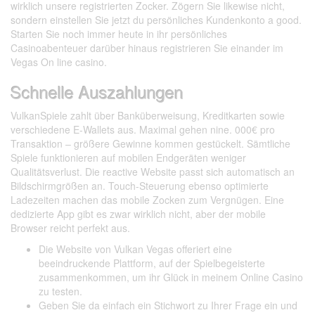
wirklich unsere registrierten Zocker. Zögern Sie likewise nicht,
sondern einstellen Sie jetzt du persönliches Kundenkonto a good.
Starten Sie noch immer heute in ihr persönliches
Casinoabenteuer darüber hinaus registrieren Sie einander im
Vegas On line casino.
Schnelle Auszahlungen
VulkanSpiele zahlt über Banküberweisung, Kreditkarten sowie
verschiedene E-Wallets aus. Maximal gehen nine. 000€ pro
Transaktion – größere Gewinne kommen gestückelt. Sämtliche
Spiele funktionieren auf mobilen Endgeräten weniger
Qualitätsverlust. Die reactive Website passt sich automatisch an
Bildschirmgrößen an. Touch-Steuerung ebenso optimierte
Ladezeiten machen das mobile Zocken zum Vergnügen. Eine
dedizierte App gibt es zwar wirklich nicht, aber der mobile
Browser reicht perfekt aus.
Die Website von Vulkan Vegas offeriert eine
beeindruckende Plattform, auf der Spielbegeisterte
zusammenkommen, um ihr Glück in meinem Online Casino
zu testen.
Geben Sie da einfach ein Stichwort zu Ihrer Frage ein und