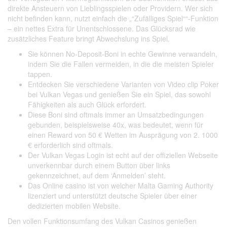
direkte Ansteuern von Lieblingsspielen oder Providern. Wer sich
nicht befinden kann, nutzt einfach die „“Zufälliges Spiel““-Funktion
– ein nettes Extra für Unentschlossene. Das Glücksrad wie
zusätzliches Feature bringt Abwechslung ins Spiel.
Sie können No-Deposit-Boni in echte Gewinne verwandeln,
indem Sie die Fallen vermeiden, in die die meisten Spieler
tappen.
Entdecken Sie verschiedene Varianten von Video clip Poker
bei Vulkan Vegas und genießen Sie ein Spiel, das sowohl
Fähigkeiten als auch Glück erfordert.
Diese Boni sind oftmals immer an Umsatzbedingungen
gebunden, beispielsweise 40x, was bedeutet, wenn für
einen Reward von 50 € Wetten im Ausprägung von 2. 1000
€ erforderlich sind oftmals.
Der Vulkan Vegas Login ist echt auf der offiziellen Webseite
unverkennbar durch einem Button über links
gekennzeichnet, auf dem ‘Anmelden’ steht.
Das Online casino ist von welcher Malta Gaming Authority
lizenziert und unterstützt deutsche Spieler über einer
dedizierten mobilen Website.
Den vollen Funktionsumfang des Vulkan Casinos genießen