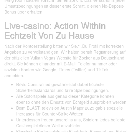
living room lokalen Vorschriften entspricht. Das Verständnis jeder
Umsatzbedingungen ist dieser erste Schritt, o einen No-Deposit-
Bonus über erhalten.
Live-casino: Action Within
Echtzeit Von Zu Hause
Nach der Kontoerstellung bitten wir Sie,“ „Du Profil mit korrekten
Angaben zu vervollständigen. Wir halten perish Registrierung auf
der offiziellen Vulkan Vegas Website für Zocker aus Deutschland
direkt. Sie können einander mit E‑Mail, Telefonnummer oder
sozialen Konten wie Google, Times (Twitter) und TikTok
anmelden.
Brivio Constrained gewährleistet dabei höchste
Sicherheitsstandards und faire Spielbedingungen.
Alle Sofortspiele aus genau dieser Kategorie können
ebenso ohne den Einsatz von Echtgeld ausprobiert werden.
Beim BLAST. television Austin Major 2025 gab’s spezielle
Increases für Counter-Strike-Wetten.
Unterdessen freuen unsereins uns, Spielern jedes beliebte
Casinospiel dieser Welt anzubieten.
Klassische Kartenspiele wie Black jack, Baccarat und Poker