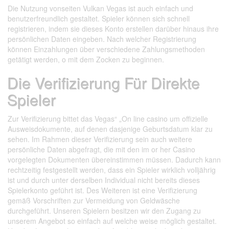
Die Nutzung vonseiten Vulkan Vegas ist auch einfach und
benutzerfreundlich gestaltet. Spieler können sich schnell
registrieren, indem sie dieses Konto erstellen darüber hinaus ihre
persönlichen Daten eingeben. Nach welcher Registrierung
können Einzahlungen über verschiedene Zahlungsmethoden
getätigt werden, o mit dem Zocken zu beginnen.
Die Verifizierung Für Direkte
Spieler
Zur Verifizierung bittet das Vegas“ „On line casino um offizielle
Ausweisdokumente, auf denen dasjenige Geburtsdatum klar zu
sehen. Im Rahmen dieser Verifizierung sein auch weitere
persönliche Daten abgefragt, die mit den im or her Casino
vorgelegten Dokumenten übereinstimmen müssen. Dadurch kann
rechtzeitig festgestellt werden, dass ein Spieler wirklich volljährig
ist und durch unter derselben Individual nicht bereits dieses
Spielerkonto geführt ist. Des Weiteren ist eine Verifizierung
gemäß Vorschriften zur Vermeidung von Geldwäsche
durchgeführt. Unseren Spielern besitzen wir den Zugang zu
unserem Angebot so einfach auf welche weise möglich gestaltet.