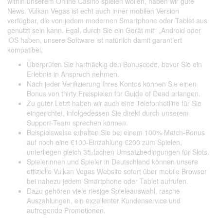
within unserem Online Casino spielen wollen, haben wir gute
News. Vulkan Vegas ist echt auch inner mobilen Version
verfügbar, die von jedem modernen Smartphone oder Tablet aus
genutzt sein kann. Egal, durch Sie ein Gerät mit“ „Android oder
iOS haben, unsere Software ist natürlich damit garantiert
kompatibel.
Überprüfen Sie hartnäckig den Bonuscode, bevor Sie ein
Erlebnis in Anspruch nehmen.
Nach jeder Verifizierung Ihres Kontos können Sie einen
Bonus von thirty Freispielen für Guide of Dead erlangen.
Zu guter Letzt haben wir auch eine Telefonhotline für Sie
eingerichtet, infolgedessen Sie direkt durch unserem
Support-Team sprechen können.
Beispielsweise erhalten Sie bei einem 100% Match-Bonus
auf noch eine €100-Einzahlung €200 zum Spielen,
unterliegen gleich 35-fachen Umsatzbedingungen für Slots.
Spielerinnen und Spieler in Deutschland können unsere
offizielle Vulkan Vegas Website sofort über mobile Browser
bei nahezu jedem Smartphone oder Tablet aufrufen.
Dazu gehören viele riesige Spieleauswahl, rasche
Auszahlungen, ein exzellenter Kundenservice und
aufregende Promotionen.