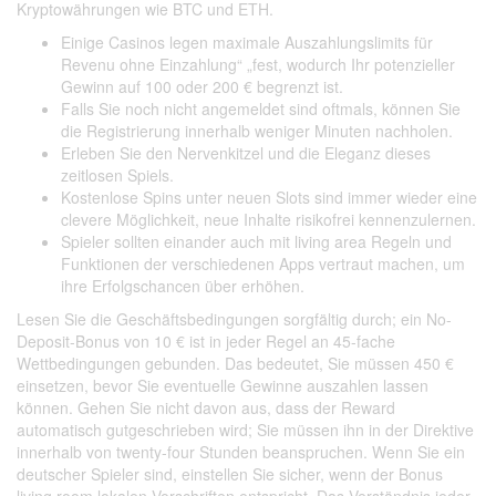
Kryptowährungen wie BTC und ETH.
Einige Casinos legen maximale Auszahlungslimits für
Revenu ohne Einzahlung“ „fest, wodurch Ihr potenzieller
Gewinn auf 100 oder 200 € begrenzt ist.
Falls Sie noch nicht angemeldet sind oftmals, können Sie
die Registrierung innerhalb weniger Minuten nachholen.
Erleben Sie den Nervenkitzel und die Eleganz dieses
zeitlosen Spiels.
Kostenlose Spins unter neuen Slots sind immer wieder eine
clevere Möglichkeit, neue Inhalte risikofrei kennenzulernen.
Spieler sollten einander auch mit living area Regeln und
Funktionen der verschiedenen Apps vertraut machen, um
ihre Erfolgschancen über erhöhen.
Lesen Sie die Geschäftsbedingungen sorgfältig durch; ein No-
Deposit-Bonus von 10 € ist in jeder Regel an 45-fache
Wettbedingungen gebunden. Das bedeutet, Sie müssen 450 €
einsetzen, bevor Sie eventuelle Gewinne auszahlen lassen
können. Gehen Sie nicht davon aus, dass der Reward
automatisch gutgeschrieben wird; Sie müssen ihn in der Direktive
innerhalb von twenty-four Stunden beanspruchen. Wenn Sie ein
deutscher Spieler sind, einstellen Sie sicher, wenn der Bonus