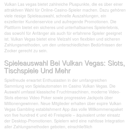
Vulkan Las vegas bietet zahlreiche Pluspunkte, die es über einer
attraktiven Wahl für Online-Casino-Spieler machen. Dazu gehören
viele riesige Spieleauswahl, schnelle Auszahlungen, ein
exzellenter Kundenservice und aufregende Promotionen. Die
Plattform bietet ein sicheres und unterhaltsames Spielerlebnis,
das sowohl für Anfänger als auch für erfahrene Spieler geeignet
ist. Vulkan Vegas bietet eine Vielzahl von flexiblen und sicheren
Zahlungsmethoden, um den unterschiedlichen Bedürfnissen der
Zocker gerecht zu sein.
Spieleauswahl Bei Vulkan Vegas: Slots,
Tischspiele Und Mehr
Spielfreude erwartet Enthusiasten in der umfangreichen
Sammlung von Spielautomaten im Casino Vulkan Vegas. Die
Auswahl umfasst klassische Fruchtmaschinen, moderne Video-
Slots ebenso Video Poker sowie progressive Jackpots über
Millionengewinnen. Neue Mitglieder erhalten über expire Vulkan
Vegas Gambling establishment App das volle Willkommenspaket
von five hundred € und 40 Freispiele – äquivalent unter einsatz
der Desktop-Promotionen. Spielern wird eine nahtlose Integration
aller Zahlungsmethoden geboten, einschließlich