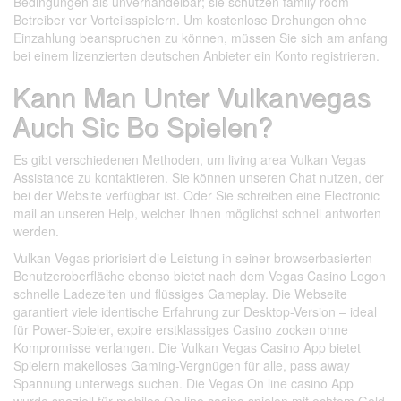
Bedingungen als unverhandelbar; sie schützen family room
Betreiber vor Vorteilsspielern. Um kostenlose Drehungen ohne
Einzahlung beanspruchen zu können, müssen Sie sich am anfang
bei einem lizenzierten deutschen Anbieter ein Konto registrieren.
Kann Man Unter Vulkanvegas
Auch Sic Bo Spielen?
Es gibt verschiedenen Methoden, um living area Vulkan Vegas
Assistance zu kontaktieren. Sie können unseren Chat nutzen, der
bei der Website verfügbar ist. Oder Sie schreiben eine Electronic
mail an unseren Help, welcher Ihnen möglichst schnell antworten
werden.
Vulkan Vegas priorisiert die Leistung in seiner browserbasierten
Benutzeroberfläche ebenso bietet nach dem Vegas Casino Logon
schnelle Ladezeiten und flüssiges Gameplay. Die Webseite
garantiert viele identische Erfahrung zur Desktop-Version – ideal
für Power-Spieler, expire erstklassiges Casino zocken ohne
Kompromisse verlangen. Die Vulkan Vegas Casino App bietet
Spielern makelloses Gaming-Vergnügen für alle, pass away
Spannung unterwegs suchen. Die Vegas On line casino App