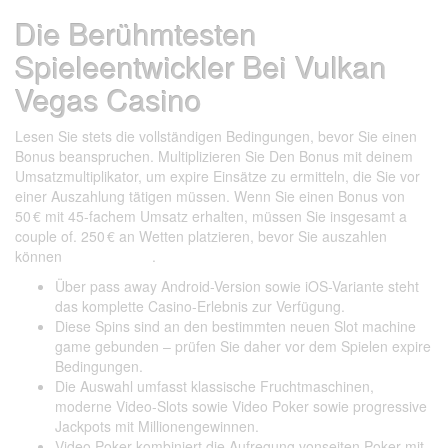
Die Berühmtesten
Spieleentwickler Bei Vulkan
Vegas Casino
Lesen Sie stets die vollständigen Bedingungen, bevor Sie einen
Bonus beanspruchen. Multiplizieren Sie Den Bonus mit deinem
Umsatzmultiplikator, um expire Einsätze zu ermitteln, die Sie vor
einer Auszahlung tätigen müssen. Wenn Sie einen Bonus von
50 € mit 45-fachem Umsatz erhalten, müssen Sie insgesamt a
couple of. 250 € an Wetten platzieren, bevor Sie auszahlen
können
vulkan casino
.
Über pass away Android-Version sowie iOS-Variante steht
das komplette Casino-Erlebnis zur Verfügung.
Diese Spins sind an den bestimmten neuen Slot machine
game gebunden – prüfen Sie daher vor dem Spielen expire
Bedingungen.
Die Auswahl umfasst klassische Fruchtmaschinen,
moderne Video-Slots sowie Video Poker sowie progressive
Jackpots mit Millionengewinnen.
Video Poker kombiniert die Aufregung vonseiten Poker mit