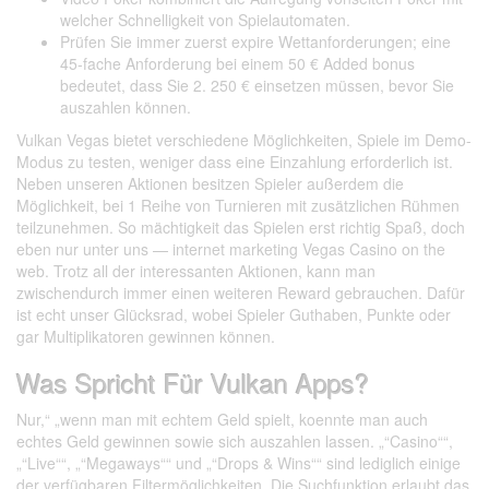
welcher Schnelligkeit von Spielautomaten.
Prüfen Sie immer zuerst expire Wettanforderungen; eine
45-fache Anforderung bei einem 50 € Added bonus
bedeutet, dass Sie 2. 250 € einsetzen müssen, bevor Sie
auszahlen können.
Vulkan Vegas bietet verschiedene Möglichkeiten, Spiele im Demo-
Modus zu testen, weniger dass eine Einzahlung erforderlich ist.
Neben unseren Aktionen besitzen Spieler außerdem die
Möglichkeit, bei 1 Reihe von Turnieren mit zusätzlichen Rühmen
teilzunehmen. So mächtigkeit das Spielen erst richtig Spaß, doch
eben nur unter uns — internet marketing Vegas Casino on the
web. Trotz all der interessanten Aktionen, kann man
zwischendurch immer einen weiteren Reward gebrauchen. Dafür
ist echt unser Glücksrad, wobei Spieler Guthaben, Punkte oder
gar Multiplikatoren gewinnen können.
Was Spricht Für Vulkan Apps?
Nur,“ „wenn man mit echtem Geld spielt, koennte man auch
echtes Geld gewinnen sowie sich auszahlen lassen. „“Casino““,
„“Live““, „“Megaways““ und „“Drops & Wins““ sind lediglich einige
der verfügbaren Filtermöglichkeiten. Die Suchfunktion erlaubt das