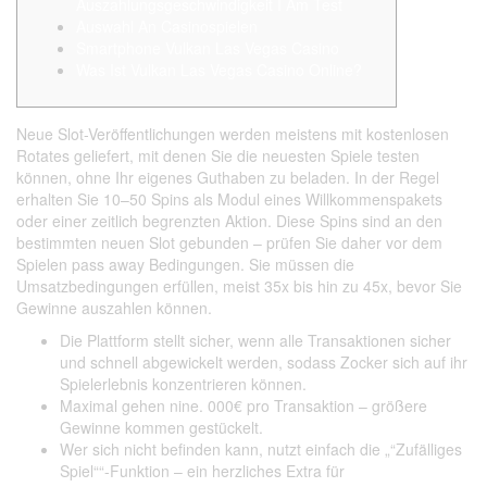
Auszahlungsgeschwindigkeit I Am Test
Auswahl An Casinospielen
Smartphone Vulkan Las Vegas Casino
Was Ist Vulkan Las Vegas Casino Online?
Neue Slot-Veröffentlichungen werden meistens mit kostenlosen
Rotates geliefert, mit denen Sie die neuesten Spiele testen
können, ohne Ihr eigenes Guthaben zu beladen. In der Regel
erhalten Sie 10–50 Spins als Modul eines Willkommenspakets
oder einer zeitlich begrenzten Aktion. Diese Spins sind an den
bestimmten neuen Slot gebunden – prüfen Sie daher vor dem
Spielen pass away Bedingungen. Sie müssen die
Umsatzbedingungen erfüllen, meist 35x bis hin zu 45x, bevor Sie
Gewinne auszahlen können.
Die Plattform stellt sicher, wenn alle Transaktionen sicher
und schnell abgewickelt werden, sodass Zocker sich auf ihr
Spielerlebnis konzentrieren können.
Maximal gehen nine. 000€ pro Transaktion – größere
Gewinne kommen gestückelt.
Wer sich nicht befinden kann, nutzt einfach die „“Zufälliges
Spiel““-Funktion – ein herzliches Extra für