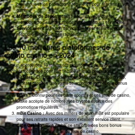
bienvenue et les promotions régulières pour maximiser vos
gains.
Méthodes de dépôt/retrait :
Assurez-vous que les
méthodes de paiement offertes sont pratiques et rapides.
Service client :
Un bon service client est essentiel pour
résoudre les problèmes rapidement.
Les 10 meilleures plateformes de
crypto casino en 2024
Voici un aperçu des 10 meilleures plateformes de crypto casino
en 2024, reconnues pour leur fiabilité et leurs prestations :
BitStarz :
Un pionnier dans le monde des casinos crypto,
BitStarz propose une vaste sélection de jeux et des bonus
attractifs.
Stake :
Connu pour ses paris sportifs et ses jeux de casino,
Stake accepte de nombreuses cryptos et offre des
promotions régulières.
mBit Casino :
Avec des milliers de jeux, mBit est populaire
pour ses retraits rapides et son excellent service client.
Cafe Casino :
Bien établi, ce site offre des bons bonus
ainsi qu’un large éventail de jeux de casino.