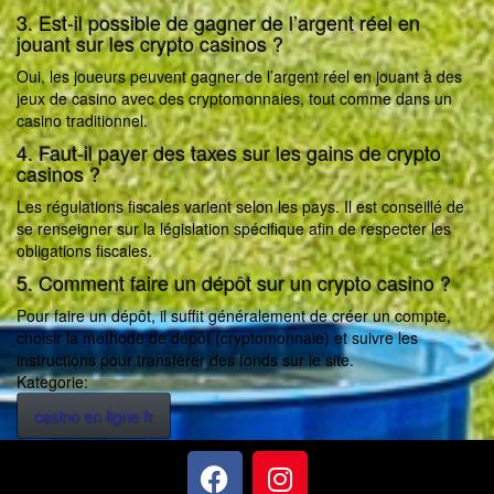
3. Est-il possible de gagner de l’argent réel en
jouant sur les crypto casinos ?
Oui, les joueurs peuvent gagner de l’argent réel en jouant à des
jeux de casino avec des cryptomonnaies, tout comme dans un
casino traditionnel.
4. Faut-il payer des taxes sur les gains de crypto
casinos ?
Les régulations fiscales varient selon les pays. Il est conseillé de
se renseigner sur la législation spécifique afin de respecter les
obligations fiscales.
5. Comment faire un dépôt sur un crypto casino ?
Pour faire un dépôt, il suffit généralement de créer un compte,
choisir la méthode de dépôt (cryptomonnaie) et suivre les
instructions pour transférer des fonds sur le site.
Kategorie:
casino en ligne fr