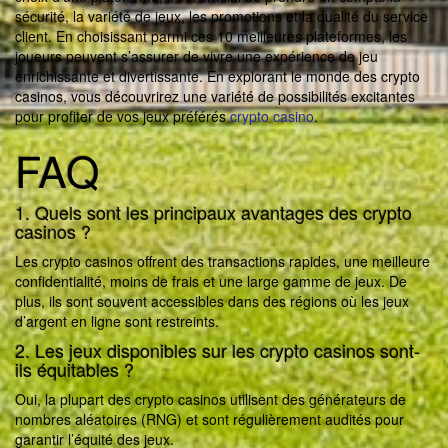
sécurité, la variété de jeux, les promotions et la qualité du service
client. En choisissant parmi ces 10 meilleures plateformes, les
joueurs peuvent s’assurer de vivre une expérience de jeu
enrichissante et divertissante. En explorant le monde des crypto
casinos, vous découvrirez une variété de possibilités excitantes
pour profiter de vos jeux préférés
crypto casino
.
FAQ
1. Quels sont les principaux avantages des crypto
casinos ?
Les crypto casinos offrent des transactions rapides, une meilleure
confidentialité, moins de frais et une large gamme de jeux. De
plus, ils sont souvent accessibles dans des régions où les jeux
d’argent en ligne sont restreints.
2. Les jeux disponibles sur les crypto casinos sont-
ils équitables ?
Oui, la plupart des crypto casinos utilisent des générateurs de
nombres aléatoires (RNG) et sont régulièrement audités pour
garantir l’équité des jeux.