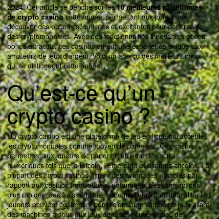
2024. Cet article se penche sur les
10 meilleures plateformes
de crypto casino
cette année, permettant aux joueurs de
découvrir des options sécurisées et excitantes pour parier avec
des cryptomonnaies. Avec des fonctionnalités innovantes et des
bonus attractifs, ces casinos offrent une expérience unique aux
amateurs de jeux d’argent. Voici un aperçu des meilleurs choix
qui se distinguent cette année.
Qu’est-ce qu’un
crypto casino ?
Un crypto casino est une plateforme de jeu en ligne qui accepte
les cryptomonnaies comme moyen de paiement. Ces casinos
permettent aux joueurs de parier en utilisant des actifs
numériques tels que le Bitcoin, l’Ethereum et d’autres altcoins. La
plupart des crypto casinos offrent des avantages notables par
rapport aux casinos traditionnels, notamment des transactions
plus rapides, des frais réduits, et une meilleure confidentialité. Les
joueurs peuvent également bénéficier d’une variété de jeux allant
des machines à sous aux jeux de table, souvent avec des