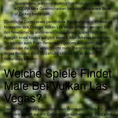
Spielerlebnis, während regelmäßige Prüfungen durch
eCOGRA faire Gewinnchancen bei allen Slots sowie Book
of Zocken bestätigen.
Zusätzliche Codes sowie persönliche Werbeangebote können im
Newsletter kklk Casinos Vulkan Las vegas erhalten werden. Um
den Newsletter zu abonnieren, muss dieser Spieler nach dem
Anlegen eines Kontos lediglich seine E-Mail-Adresse bestätigen.
Sie können auch Push-Benachrichtigungen ankurbeln, dann
müssen sie die Mails wirklich nicht mehr überprüfen. Vulkan
Vegas Bonusse ohne Einzahlung können Sie an Ihrem
Geburtstag erhalten.
Welche Spiele Findet
Male Bei Vulkan Las
Vegas?
Das Paket, welches einen maximalen Bonus von 1. 500 € +“ „150
Freispiele verteilt auf drei Einzahlung ankurbeln kann, steht allen