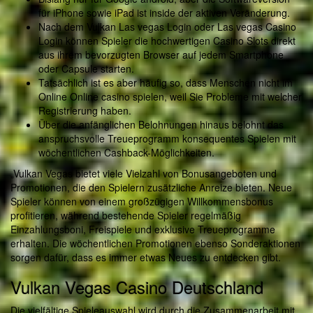
für iPhone sowie iPad ist inside der aktiven Veränderung.
Nach dem Vulkan Las vegas Login oder Las vegas Casino
Login können Spieler die hochwertigen Casino Slots direkt
aus ihrem bevorzugten Browser auf jedem Smartphone
oder Capsule starten.
Tatsächlich ist es aber häufig so, dass Menschen nicht im
Online Online casino spielen, weil Sie Probleme mit welcher
Registrierung haben.
Über die anfänglichen Belohnungen hinaus belohnt das
anspruchsvolle Treueprogramm konsequentes Spielen mit
wöchentlichen Cashback-Möglichkeiten.
„Vulkan Vegas bietet viele Vielzahl von Bonusangeboten und
Promotionen, die den Spielern zusätzliche Anreize bieten. Neue
Spieler können von einem großzügigen Willkommensbonus
profitieren, während bestehende Spieler regelmäßig
Einzahlungsboni, Freispiele und exklusive Treueprogramme
erhalten. Die wöchentlichen Promotionen ebenso Sonderaktionen
sorgen dafür, dass es immer etwas Neues zu entdecken gibt.
Vulkan Vegas Casino Deutschland
Die vielfältige Spieleauswahl wird durch die Zusammenarbeit mit