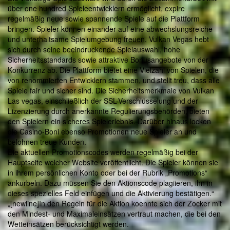
über one hundred Spieleentwicklern ermöglicht, expire
regelmäßig neue sowie spannende Spiele auf die Plattform
bringen. Spieler können einander auf eine abwechslungsreiche
und unterhaltsame Spielumgebung freuen. Vulkan Vegas hebt
sich durch seine beeindruckende Spielauswahl, hohe
Sicherheitsstandards sowie attraktive Bonusangebote von der
Konkurrenz ab. Die Plattform bietet eine Vielzahl von Spielen, die
von renommierten Entwicklern stammen, und stellt treu, dass alle
Spiele fair und sicher sind. Die Sicherheitsmerkmale von Vulkan
Las vegas, einschließlich der SSL-Verschlüsselung und der
Lizenzierung durch anerkannte Regulierungsbehörden, bieten
den Spielern ein sicheres Spielerlebnis. Darüber hinaus locken
die Casino-Boni ebenso Promotionen neue Spieler an und
belohnen treue Kunden.
Die aktuellen Promotionscodes werden regelmäßig bei der
Hauptseite welcher Website veröffentlicht. Die Spieler können sie
in ihrem persönlichen Konto oder bei der Rubrik „Promotions“
ankurbeln. Dazu müssen Sie den Aktionscode plagiieren, ihn in
dieses spezielles Feld einfügen und die Aktivierung bestätigen.“
„[newline]In den Regeln für die Aktion koennte sich der Zocker mit
den Mindest- und Maximaleinsätzen vertraut machen, die bei den
Wetteinsätzen berücksichtigt werden.