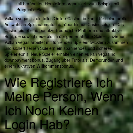
mit berühmten Herstellern organisiert, zum Beispiel mit
Pragmatic Play.
Vulkan vegas ist ein tolles Online-Casino, bekannt für seine breite
Auswahl an Spielautomaten darüber hinaus Casinospielen. Das
Casino bietet eine benutzerfreundliche Plattform und attraktive
Boni, die sowohl neue als im übrigen erfahrene Spieler anziehen.
Vulkan vegas arbeitet mit führenden Spieleentwicklern zusammen
und sichert seinen Spielern ein spannendes und sicheres
Spielerlebnis. Neue Spieler erhalten einen Vulkan vegas no
downpayment bonus, Zugang über Tutorials, Demorunden und
einem lukrativen Willkommensbonus.
Wie Registriere Ich
Meine Person, Wenn
Ich Noch Keinen
Login Hab?