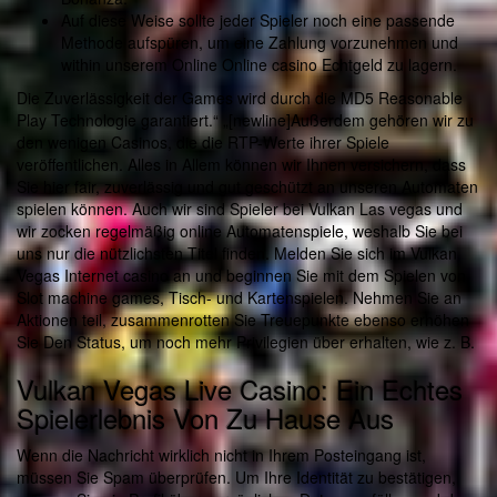
Auf diese Weise sollte jeder Spieler noch eine passende
Methode aufspüren, um eine Zahlung vorzunehmen und
within unserem Online Online casino Echtgeld zu lagern.
Die Zuverlässigkeit der Games wird durch die MD5 Reasonable
Play Technologie garantiert.“ „[newline]Außerdem gehören wir zu
den wenigen Casinos, die die RTP-Werte ihrer Spiele
veröffentlichen. Alles in Allem können wir Ihnen versichern, dass
Sie hier fair, zuverlässig und gut geschützt an unseren Automaten
spielen können. Auch wir sind Spieler bei Vulkan Las vegas und
wir zocken regelmäßig online Automatenspiele, weshalb Sie bei
uns nur die nützlichsten Titel finden. Melden Sie sich im Vulkan
Vegas Internet casino an und beginnen Sie mit dem Spielen von
Slot machine games, Tisch- und Kartenspielen. Nehmen Sie an
Aktionen teil, zusammenrotten Sie Treuepunkte ebenso erhöhen
Sie Den Status, um noch mehr Privilegien über erhalten, wie z. B.
Vulkan Vegas Live Casino: Ein Echtes
Spielerlebnis Von Zu Hause Aus
Wenn die Nachricht wirklich nicht in Ihrem Posteingang ist,
müssen Sie Spam überprüfen. Um Ihre Identität zu bestätigen,