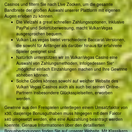
Casinos und filtern Sie nach Live Zocken, um die gesamte
Bandbreite der großen Auswahl unserer Plattform mit eigenen
Augen erleben zu können.
Die Vielzahl a great schnellen Zahlungsoptionen, inklusive
PayPal und Sofortüberweisung, macht VulkanVegas
ausgesprochen bequem.
Vulkan Las vegas bietet verschiedene Baccarat-Versionen,
die sowohl für Anfänger als darüber hinaus für erfahrene
Spieler geeignet sind.
Natürlich unterstützen wir im VulkanVegas Casino eine
Auswahl von Zahlungsmethoden, infolgedessen Sie“
„möglichst einfach Einzahlungen machen und Ihre Gewinne
abheben können.
Solche Codes können sowohl auf welcher Website des
Vulkan Vegas Casinos auch als auch bei seinen Online-
Partnern insbesondere Glücksspielseiten, erworben
werden.
Gewinne aus den Freispielen unterliegen einem Umsatzfaktor von
x30, dasjenige Bonusguthaben muss hingegen mit dem Faktor
x40 umgesetzt werden, ehe eine Auszahlung beantragt werden
koennte. Genaue Informationen über den detaillierten
Bonusbedingungen finden Sie auf unserer Website. Mit Klassikern