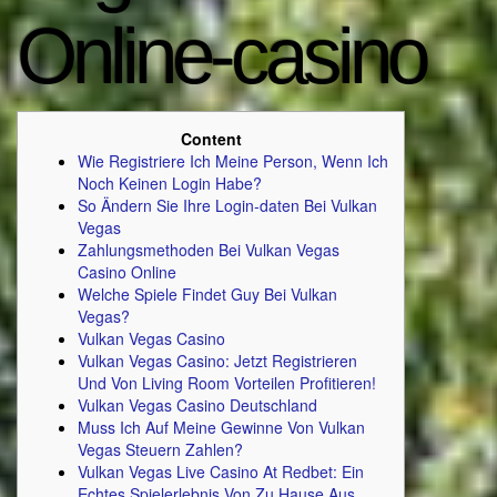
Online-casino
Content
Wie Registriere Ich Meine Person, Wenn Ich
Noch Keinen Login Habe?
So Ändern Sie Ihre Login-daten Bei Vulkan
Vegas
Zahlungsmethoden Bei Vulkan Vegas
Casino Online
Welche Spiele Findet Guy Bei Vulkan
Vegas?
Vulkan Vegas Casino
Vulkan Vegas Casino: Jetzt Registrieren
Und Von Living Room Vorteilen Profitieren!
Vulkan Vegas Casino Deutschland
Muss Ich Auf Meine Gewinne Von Vulkan
Vegas Steuern Zahlen?
Vulkan Vegas Live Casino At Redbet: Ein
Echtes Spielerlebnis Von Zu Hause Aus