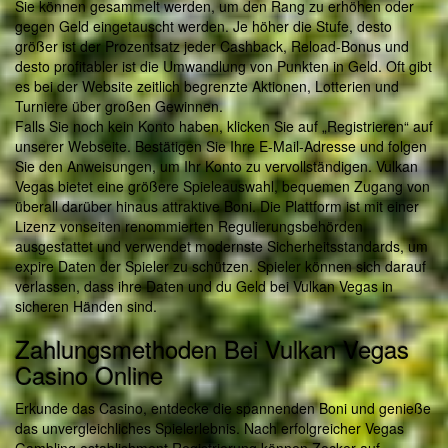
Sie können gesammelt werden, um den Rang zu erhöhen oder
gegen Geld eingetauscht werden. Je höher die Stufe, desto
größer ist der Prozentsatz jeder Cashback, Reload-Bonus und
desto profitabler ist die Umwandlung von Punkten in Geld. Oft gibt
es bei der Website zeitlich begrenzte Aktionen, Lotterien und
Turniere über großen Gewinnen.
Falls Sie noch kein Konto haben, klicken Sie auf „Registrieren“ auf
unserer Webseite. Bestätigen Sie Ihre E-Mail-Adresse und folgen
Sie den Anweisungen, um Ihr Konto zu vervollständigen. Vulkan
Vegas bietet eine größere Spieleauswahl, bequemen Zugang von
überall darüber hinaus attraktive Boni. Die Plattform ist mit einer
Lizenz vonseiten renommierten Regulierungsbehörden
ausgestattet und verwendet modernste Sicherheitsstandards, um
expire Daten der Spieler zu schützen. Spieler können sich darauf
verlassen, dass ihre Daten und du Geld bei Vulkan Vegas in
sicheren Händen sind.
Zahlungsmethoden Bei Vulkan Vegas
Casino Online
Erkunde das Casino, entdecke die spannenden Boni und genieße
das unvergleichliches Spielerlebnis. Nach erfolgreicher Vegas