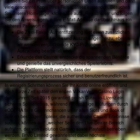
müssen Sie ein Profil über persönlichen Daten ausfüllen und dann
viele gescannte Kopie Ihres Reisepasses einsenden. Besuchen
Sie unsere Homepage, klicken Sie auf“ „‚Registrieren‘ und folgen
Sie den Anweisungen, o Ihre E-Mail-Adresse darüber hinaus ein
sicheres Passwort einzugeben.
Die Zwei-Faktor-Authentifizierung fügt einen zusätzlichen
Schritttempo für Logins und Auszahlungen hinzu, ebenso
wir wenden verpflichtende KYC-Prüfungen an, bevor eine
Auszahlung bearbeitet wird.
Erkunde das Casino, entdecke die spannenden Bénéfice
und genieße das unvergleichliches Spielerlebnis.
Die Plattform stellt natürlich, dass der
Registrierungsprozess sicher und benutzerfreundlich ist.
In wenigen Schritten können Sie Ihr Konto online eröffnen und
doch kurze Zeit später den ersten VulkanVegasCasino Login
durchführen. Seit 2015 garantiert perish Curacao-Lizenz ein
sicheres Spielerlebnis, während regelmäßige Prüfungen durch
eCOGRA faire Gewinnchancen unter allen Slots und Book of
Spielen bestätigen. Spieler, die authentische Casino-Erlebnisse
suchen, können auf“ „welcher Seite den Live-Dealer-Bereich
aufrufen, der von Evolution Gaming sowie Playtech betrieben
werden. Brivio Limited gewährleistet dabei höchste