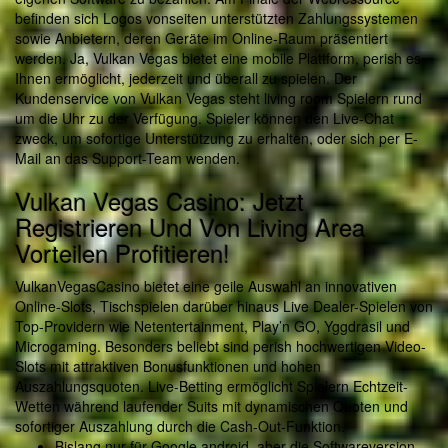
befinden sich Logos vonseiten unterstützten Zahlungssystemen
sowie Anbietern, deren Geräte im Online-Raum präsentiert
werden. Ja, Vulkan Vegas bietet eine mobile Plattform, perish es
Ihnen ermöglicht, jederzeit und überall zu spielen. Der
Kundenservice von Vulkan Vegas steht living room Spielern rund
um die Uhr zu der Verfügung. Spieler können den Live-Chat
zweck, um sofortige Unterstützung zu erhalten, oder sich per E-
Mail an das Support-Team wenden.
Vulkan Vegas Casino: Jetzt
Registrieren Und Von Living Area
Vorteilen Profitieren!
VulkanVegasCasino bietet eine geile Auswahl an innovativen
Online-Slots, Tischspielen darüber hinaus Live Dealer-Spielen von
Top-Providern wie Netentertainment, Play’n GO, Yggdrasil und
Microgaming. Besonders beliebt sind perish hochwertigen Video-
Slots mit attraktiven Bonusfunktionen und hohen
Auszahlungsquoten. Live-Betting ermöglicht Spielern Echtzeit-
Wetten während laufender Suits mit dynamischen Quoten und
sofortiger Auszahlung durch die Cash-Out-Funktion.
Bislang nur für Google android, aber die Softwareversion