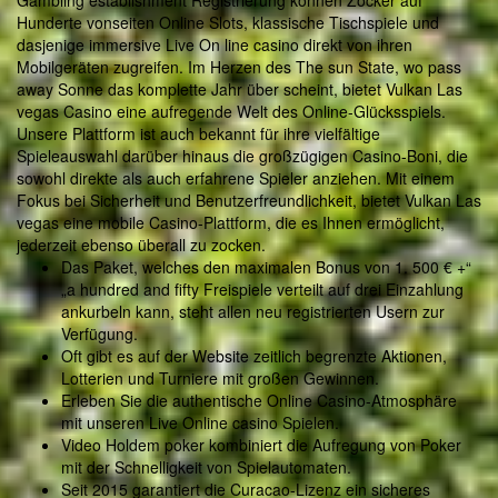
Gambling establishment Registrierung können Zocker auf
Hunderte vonseiten Online Slots, klassische Tischspiele und
dasjenige immersive Live On line casino direkt von ihren
Mobilgeräten zugreifen. Im Herzen des The sun State, wo pass
away Sonne das komplette Jahr über scheint, bietet Vulkan Las
vegas Casino eine aufregende Welt des Online-Glücksspiels.
Unsere Plattform ist auch bekannt für ihre vielfältige
Spieleauswahl darüber hinaus die großzügigen Casino-Boni, die
sowohl direkte als auch erfahrene Spieler anziehen. Mit einem
Fokus bei Sicherheit und Benutzerfreundlichkeit, bietet Vulkan Las
vegas eine mobile Casino-Plattform, die es Ihnen ermöglicht,
jederzeit ebenso überall zu zocken.
Das Paket, welches den maximalen Bonus von 1. 500 € +“
„a hundred and fifty Freispiele verteilt auf drei Einzahlung
ankurbeln kann, steht allen neu registrierten Usern zur
Verfügung.
Oft gibt es auf der Website zeitlich begrenzte Aktionen,
Lotterien und Turniere mit großen Gewinnen.
Erleben Sie die authentische Online Casino-Atmosphäre
mit unseren Live Online casino Spielen.
Video Holdem poker kombiniert die Aufregung von Poker
mit der Schnelligkeit von Spielautomaten.
Seit 2015 garantiert die Curacao-Lizenz ein sicheres