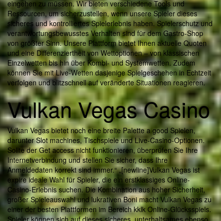
eingehen zu müssen. Wir bieten verschiedene Tools und
Ressourcen, um sicherzustellen, wenn unsere Spieler dieses
sicheres und kontrolliertes Spielerlebnis haben. Spielerschutz und
verantwortungsbewusstes Verhalten sind für dem Gastro-Shop
von größter Sinn. Unsere Plattform bietet Ihnen aktuelle Quoten
und eine Differenziertheit von Wettoptionen – von klassischen
Einzelwetten bis hin über Kombi- und Systemwetten. Zudem
können Sie mit Live-Wetten dasjenige Spielgeschehen in Echtzeit
verfolgen und blitzschnell auf veränderte Situationen reagieren.
Vulkan Vegas Casino
Vulkan Vegas bietet noch eine breite Palette a good Spielen,
darunter Slot machines, Tischspiele und Live-Casino-Optionen.
Sollte der Get access nicht funktionieren, überprüfen Sie Ihre
Internetverbindung und stellen Sie sicher, dass Ihre
Anmeldedaten korrekt sind immer.“ „[newline]Vulkan Vegas ist
expire ideale Wahl für Spieler, die ein erstklassiges Online-
Casino-Erlebnis suchen. Die Kombination aus hoher Sicherheit,
großer Spieleauswahl und lukrativen Boni macht Vulkan Vegas zu
einer der besten Plattformen im Bereich kklk Online-Glücksspiels.
Spieler können sich auf dieses sicheres, unterhaltsames ebenso