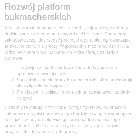
Rozwój platform
bukmacherskich
Wraz ze wzrostem popularności e-sportu, pojawiły się platformy
dedykowane zakładom na rozgrywki elektroniczne. Operatorzy
zakładów zaczęli dostrzegać potencjał tego rynku, wprowadzając
atrakcyjne oferty dla graczy. Współcześnie można wyróżnić kilka
rodzajów platform bukmacherskich, które oferują zakłady e-
sportowe:
Tradycyjne zakłady sportowe, które dodały sekcje e-
sportowe do swojej oferty
Specjalistyczne platformy bukmacherskie, które koncentrują
się wyłącznie na e-sporcie
Projektowanie aplikacji mobilnych umożliwiających zakłady
na żywo
Platformy te oferują różnorodne rodzaje zakładów, od prostych
zakładów na wyniki meczów, aż po bardziej skomplikowane opcje,
takie jak zakłady na „pierwszego zabitego“ lub „najlepszego
gracza meczu“. Różnorodność tych opcji przyciąga zarówno
nowych, jak i doświadczonych graczy
MostBet
.