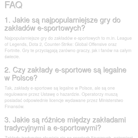
FAQ
1. Jakie są najpopularniejsze gry do
zakładów e-sportowych?
Najpopularniejsze gry do zakładów e-sportowych to m.in. League
of Legends, Dota 2, Counter-Strike: Global Offensive oraz
Fortnite. Gry te przyciągają zarówno graczy, jak i fanów na całym
świecie.
2. Czy zakłady e-sportowe są legalne
w Polsce?
Tak, zakłady e-sportowe są legalne w Polsce, ale są one
regulowane przez Ustawę o hazardzie. Operatorzy muszą
posiadać odpowiednie licencje wydawane przez Ministerstwo
Finansów.
3. Jakie są różnice między zakładami
tradycyjnymi a e-sportowymi?
Zakłady tradycyjne skupiają się na sportach fizycznych, natomiast