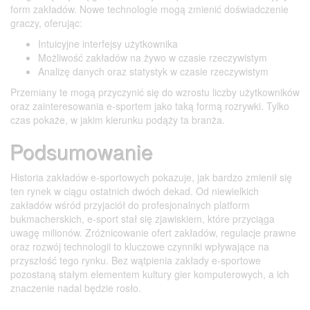
form zakładów. Nowe technologie mogą zmienić doświadczenie
graczy, oferując:
Intuicyjne interfejsy użytkownika
Możliwość zakładów na żywo w czasie rzeczywistym
Analizę danych oraz statystyk w czasie rzeczywistym
Przemiany te mogą przyczynić się do wzrostu liczby użytkowników
oraz zainteresowania e-sportem jako taką formą rozrywki. Tylko
czas pokaże, w jakim kierunku podąży ta branża.
Podsumowanie
Historia zakładów e-sportowych pokazuje, jak bardzo zmienił się
ten rynek w ciągu ostatnich dwóch dekad. Od niewielkich
zakładów wśród przyjaciół do profesjonalnych platform
bukmacherskich, e-sport stał się zjawiskiem, które przyciąga
uwagę milionów. Zróżnicowanie ofert zakładów, regulacje prawne
oraz rozwój technologii to kluczowe czynniki wpływające na
przyszłość tego rynku. Bez wątpienia zakłady e-sportowe
pozostaną stałym elementem kultury gier komputerowych, a ich
znaczenie nadal będzie rosło.