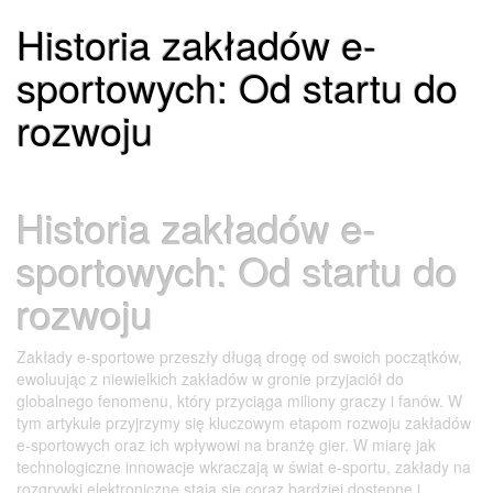
Historia zakładów e-
sportowych: Od startu do
rozwoju
Datum:
Autor:
9. Februar 2026
test account
Historia zakładów e-
sportowych: Od startu do
rozwoju
Zakłady e-sportowe przeszły długą drogę od swoich początków,
ewoluując z niewielkich zakładów w gronie przyjaciół do
globalnego fenomenu, który przyciąga miliony graczy i fanów. W
tym artykule przyjrzymy się kluczowym etapom rozwoju zakładów
e-sportowych oraz ich wpływowi na branżę gier. W miarę jak
technologiczne innowacje wkraczają w świat e-sportu, zakłady na
rozgrywki elektroniczne stają się coraz bardziej dostępne i