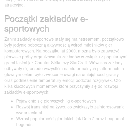
atrakcyjne.
Początki zakładów e-
sportowych
Zanim zakłady e-sportowe stały się mainstreamem, początkowo
były jedynie poboczną aktywnością wśród miłośników gier
komputerowych. Na początku lat 2000. można było zauważyć
pierwsze próby organizowania zakładów w związku z popularnymi
grami takimi jak Counter-Strike czy StarCraft. Wówczas zakłady
odbywały się przede wszystkim na nieformalnych platformach, a
głównym celem było zwrócenie uwagi na umiejętności graczy
oraz podniesienie temperatury emocji podczas rozgrywek. Oto
kilka kluczowych momentów, które przyczyniły się do rozwoju
zakładów e-sportowych:
Pojawienie się pierwszych lig e-sportowych
Rozwój transmisji na żywo, co zwiększyło zainteresowanie
wydarzeniami
Wzrost popularności gier takich jak Dota 2 oraz League of
Legends