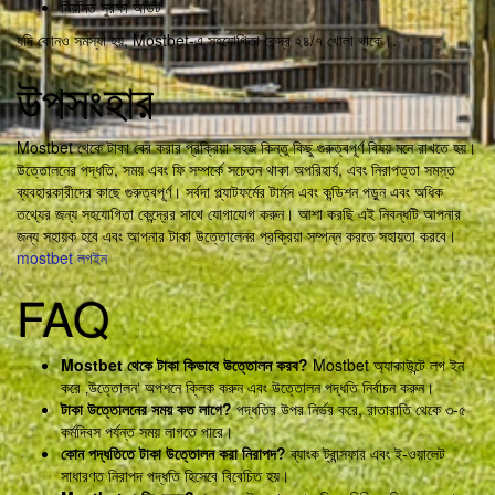
নিয়মিত সুরক্ষা অডিট
যদি কোনও সমস্যা হয়, Mostbet-এ সহযোগিতা কেন্দ্র ২৪/৭ খোলা থাকে।.
উপসংহার
Mostbet থেকে টাকা বের করার প্রক্রিয়া সহজ কিন্তু কিছু গুরুত্বপূর্ণ বিষয় মনে রাখতে হয়।
উত্তোলনের পদ্ধতি, সময় এবং ফি সম্পর্কে সচেতন থাকা অপরিহার্য, এবং নিরাপত্তা সমস্ত
ব্যবহারকারীদের কাছে গুরুত্বপূর্ণ। সর্বদা প্ল্যাটফর্মের টার্মস এবং কন্ডিশন পড়ুন এবং অধিক
তথ্যের জন্য সহযোগিতা কেন্দ্রের সাথে যোগাযোগ করুন। আশা করছি এই নিবন্ধটি আপনার
জন্য সহায়ক হবে এবং আপনার টাকা উত্তোলেনর প্রক্রিয়া সম্পন্ন করতে সহায়তা করবে।
mostbet লগইন
FAQ
Mostbet থেকে টাকা কিভাবে উত্তোলন করব?
Mostbet অ্যাকাউন্টে লগ ইন
করে ‚উত্তোলন‘ অপশনে ক্লিক করুন এবং উত্তোলন পদ্ধতি নির্বাচন করুন।
টাকা উত্তোলনের সময় কত লাগে?
পদ্ধতির উপর নির্ভর করে, রাতারাতি থেকে ৩-৫
কর্মদিবস পর্যন্ত সময় লাগতে পারে।
কোন পদ্ধতিতে টাকা উত্তোলন করা নিরাপদ?
ব্যাংক ট্রান্সফার এবং ই-ওয়ালেট
সাধারণত নিরাপদ পদ্ধতি হিসেবে বিবেচিত হয়।