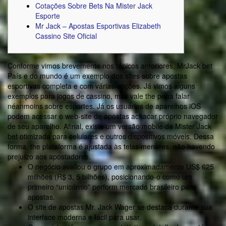
Cotações Sobre Bets Na Mister Jack
Esporte
Mr Jack – Apostas Esportivas Elizabeth
Cassino Site Oficial
Conforme vimos brevemente nos tópicos anteriores, MrJack bet
País e do mundo é um exemplo dos sites sobre apostas
esportivas completa e com várias opções. Já vimos alguns
exemplos para jogos de cassino, mas vale the pena falar
néanmoins sobre esportes. Já os usuários de aparelhos iOS
podem acessar o web-site de apostas achacar próprio navegador
de seu aparelho. Afinal, existe um versão mobile da Mister Jack
bet otimizada para celulares e outros dispositivos móveis. Dessa
forma, the plataforma é ajustada às telas menores, não havendo
prejuízo aos apostadores.
O negócio avaliou o grupo em aproximadamente US$ 625
milhões (R$ 3, 5 bilhões), posicionando-o como um
primeiro “unicórnio” perform mercado brasileiro para
apostas.
O site de apostas Mr. Jack Wager se destaca durante sua
interface moderna e fácil para usar.