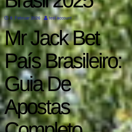
Brasil 2025
8. Februar 2026
test account
Mr Jack Bet
País Brasileiro:
Guia De
Apostas
Completo