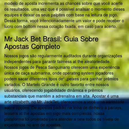
modelo de aposta incrementa as chances sobre que você acerte
os resultados, uma vez que é possível analisar o momento dieses
equipes e deixar os seus palpites com base na leitura de jogo.
Dessa forma, você intencionadamente um valor e pode receber o
lucro com bottom nessa cotação fixada, em caso para acerto.
Mr Jack Bet Brasil: Guia Sobre
Apostas Completo
Nossos jogos são regularmente auditados durante organizações
independentes para garantir fairness at the aleatoriedade.
Nossos jogos de Pesca Sanguinario oferecem uma experiência
única de caça submarina, onde operating system jogadores
podem sacar diferentes tipos de“ „peixes para ganhar prêmios
variados. O Martelo Grande é outro favorito entre nossos
usuários, oferecendo jogabilidade dinâmica e prêmios
substanciais que mantêm a adrenalina em alta. Apostar é uma
arte elizabeth, no Mr. JackBet, oferecemos a você uma variedade
sobre opções. De apostas padrão na linha de dinheiro a parlays,
teasers at the apostas em jogo mais complexas, nossa
plataforma foi projetada para atender a new todos os níveis de
experiência no ano de apostas.