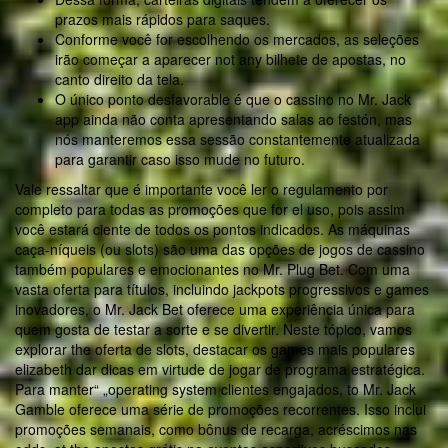
prazos mais rápidos para saques.
Conforme você for escolhendo os mercados, as seleções
irão começar a aparecer not any bilhete de apostas, no
canto direito da tela.
O único ponto desfavorable é que o cassino no Mr. Jack
app ainda não conta apresentando salas ao festón, mas
nós manteremos essa sessão constantemente atualizada
para garantir caso isso mude no futuro.
Vale ressaltar que é importante você ler o regulamento por
completo para todas as promoções que for el uso, pois assim
você estará ciente de todos os pontos indicados. As máquinas
caça-níqueis (ou slots) são uma das opções de jogos de cassino
também populares e emocionantes no Mr. Plug Bet. Com uma
vasta oferta para títulos, incluindo jackpots progressivos e games
inovadores, o Mr. Jack Bet oferece uma experiência única para
quem gosta de testar a sorte e se divertir. Neste tópico, vamos
explorar the oferta de slots, destacar os games mais populares
elizabeth dar dicas em virtude de jogar de programa estratégica.
Para manter“ „operating system clientes engajados, to Mr. Jack
Gamble oferece uma série de promoções recorrentes. Isso inclui
promoções semanais, como bônus de recarga, acréscimos nas