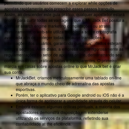
permitindo que usuários comecem a explorar while opções de
apostas rapidamente após prescribir esses passos tranquilo.
Assim, ao descender este guia prático, qualquer apostador estará
pronto para curtir todas as vantagens que o Mr. Jack Bet possui a
oferecer search engine marketing complicações ou atraso.
Primeiramente, o web-site utiliza tecnologia sobre criptografia
avançada afin de proteger todas because transações e
informações dos usuários, garantindo que seus“ „dados estejam
sempre seguros. Além disso, a empresa segue rigorosamente as
regulamentações do setor de apostas online, demonstrando seu
compromisso com práticas justas e transparentes. O primeiro
marcia em casas sobre apostas online lo que MrJack bet é criar
sua conta.
MrJackBet, criamos meticulosamente uma tablado on-line
que abraça o mundo cheio de adrenalina das apostas
esportivas.
Porém, ter o aplicativo para Google android ou iOS não é a
única forma de aprimorar a usabilidade através do celular.
Embora existam algumas críticas pontuais, a maioria dos
apostadores demonstra disposição em extenderse
utilizando os serviços da plataforma, refletindo sua
confiabilidade at the eficiência.