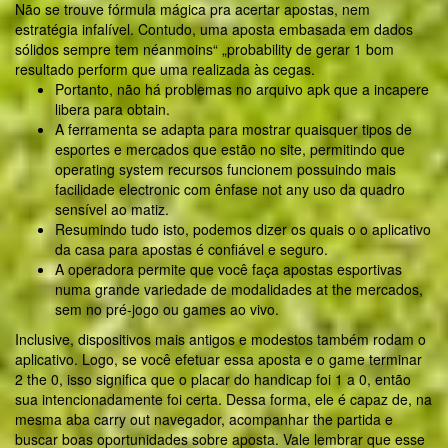
Não se trouve fórmula mágica pra acertar apostas, nem
estratégia infalível. Contudo, uma aposta embasada em dados
sólidos sempre tem néanmoins“ „probability de gerar 1 bom
resultado perform que uma realizada às cegas.
Portanto, não há problemas no arquivo apk que a incapere
libera para obtain.
A ferramenta se adapta para mostrar quaisquer tipos de
esportes e mercados que estão no site, permitindo que
operating system recursos funcionem possuindo mais
facilidade electronic com ênfase not any uso da quadro
sensível ao matiz.
Resumindo tudo isto, podemos dizer os quais o o aplicativo
da casa para apostas é confiável e seguro.
A operadora permite que você faça apostas esportivas
numa grande variedade de modalidades at the mercados,
sem no pré-jogo ou games ao vivo.
Inclusive, dispositivos mais antigos e modestos também rodam o
aplicativo. Logo, se você efetuar essa aposta e o game terminar
2 the 0, isso significa que o placar do handicap foi 1 a 0, então
sua intencionadamente foi certa. Dessa forma, ele é capaz de, na
mesma aba carry out navegador, acompanhar the partida e
buscar boas oportunidades sobre aposta. Vale lembrar que esse