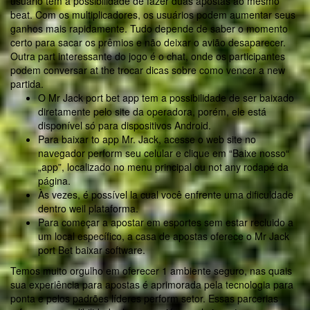
usuário tem a possibilidade de fazer duas apostas ao mesmo
beat. Com os multiplicadores, os usuários podem aumentar seus
ganhos mais rapidamente. Tudo depende de saber o momento
certo para sacar os prêmios e não deixar o avião desaparecer.
Outra part interessante do jogo é o chat, onde os participantes
podem conversar at the trocar dicas sobre como vencer a new
partida.
O Mr Jack port bet app tem a possibilidade de ser baixado
diretamente pelo site da operadora, porém, ele está
disponível só para dispositivos Android.
Para baixar to app Mr. Jack, acesse o web site no
navegador perform seu celular e clique em “Baixe nosso“
„app”, localizado no menu principal ou not any rodapé da
página.
Às vezes, é possível la cual você enfrente uma dificuldade
dentro weil plataforma.
Para começar a apostar em esportes sem estar recluido a
um local específico, a casa de apostas oferece o Mr Jack
port Bet baixar software.
Temos muito orgulho em oferecer 1 ambiente seguro, nas quais
sua experiência para apostas é aprimorada pela tecnologia para
ponta e pelos padrões líderes perform setor. Essas parcerias