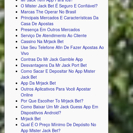
O Mister Jack Bet É Seguro E Confiável?
Marcas The Operar No Brasil
Principais Mercados E Características Da
Casa De Apostas
Presença Em Outros Mercados
Serviço De Atendimento Ao Cliente
Cassino Na Mrjack Bet
Use Seu Telefone Afin De Fazer Apostas Ao
Vivo
Contras Do Mr Jack Gamble App
Desvantagens Da Mr Jack Port Bet
Como Sacar E Depositar No App Mister
Jack Bet
App Da Mrjack Bet
Outros Aplicativos Para Você Apostar
Online
Por Que Escolher To Mrjack Bet?
Como Baixar Um Mr Jack Guess App Em
Dispositivos Android?
Mrjack Bet
Qual É O Preço Mínimo De Depósito No
App Mister Jack Bet?