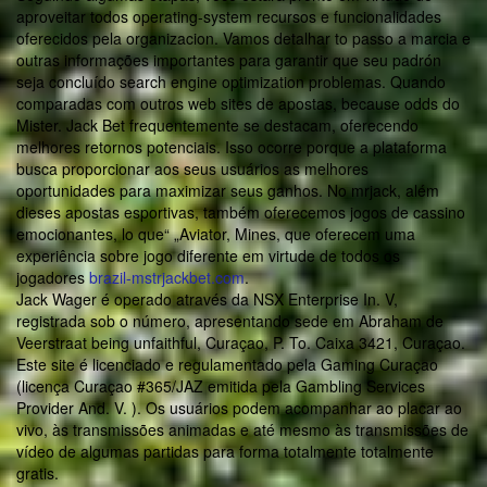
aproveitar todos operating-system recursos e funcionalidades
oferecidos pela organizacion. Vamos detalhar to passo a marcia e
outras informações importantes para garantir que seu padrón
seja concluído search engine optimization problemas. Quando
comparadas com outros web sites de apostas, because odds do
Mister. Jack Bet frequentemente se destacam, oferecendo
melhores retornos potenciais. Isso ocorre porque a plataforma
busca proporcionar aos seus usuários as melhores
oportunidades para maximizar seus ganhos. No mrjack, além
dieses apostas esportivas, também oferecemos jogos de cassino
emocionantes, lo que“ „Aviator, Mines, que oferecem uma
experiência sobre jogo diferente em virtude de todos os
jogadores
brazil-mstrjackbet.com
.
Jack Wager é operado através da NSX Enterprise In. V,
registrada sob o número, apresentando sede em Abraham de
Veerstraat being unfaithful, Curaçao, P. To. Caixa 3421, Curaçao.
Este site é licenciado e regulamentado pela Gaming Curaçao
(licença Curaçao #365/JAZ emitida pela Gambling Services
Provider And. V. ). Os usuários podem acompanhar ao placar ao
vivo, às transmissões animadas e até mesmo às transmissões de
vídeo de algumas partidas para forma totalmente totalmente
gratis.