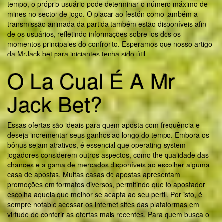
tempo, o próprio usuário pode determinar o número máximo de
mines no sector de jogo. O placar ao festón como também a
transmissão animada da partida também estão disponíveis afin
de os usuários, refletindo informações sobre los dos os
momentos principales do confronto. Esperamos que nosso artigo
da MrJack bet para iniciantes tenha sido útil.
O La Cual É A Mr
Jack Bet?
Essas ofertas são ideais para quem aposta com frequência e
deseja incrementar seus ganhos ao longo do tempo. Embora os
bônus sejam atrativos, é essencial que operating-system
jogadores considerem outros aspectos, como the qualidade das
chances e a gama de mercados disponíveis ao escolher alguma
casa de apostas. Muitas casas de apostas apresentam
promoções em formatos diversos, permitindo que to apostador
escolha aquela que melhor se adapta ao seu perfil. Por isto, é
sempre notable acessar os internet sites das plataformas em
virtude de conferir as ofertas mais recentes. Para quem busca o