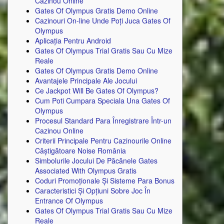
Cazinou Online
Gates Of Olympus Gratis Demo Online
Cazinouri On-line Unde Poți Juca Gates Of
Olympus
Aplicația Pentru Android
Gates Of Olympus Trial Gratis Sau Cu Mize
Reale
Gates Of Olympus Gratis Demo Online
Avantajele Principale Ale Jocului
Ce Jackpot Will Be Gates Of Olympus?
Cum Poti Cumpara Speciala Una Gates Of
Olympus
Procesul Standard Para Înregistrare Într-un
Cazinou Online
Criterii Principale Pentru Cazinourile Online
Câștigătoare Noise România
Simbolurile Jocului De Păcănele Gates
Associated With Olympus Gratis
Coduri Promoționale Și Sisteme Para Bonus
Caracteristici Și Opțiuni Sobre Joc În
Entrance Of Olympus
Gates Of Olympus Trial Gratis Sau Cu Mize
Reale