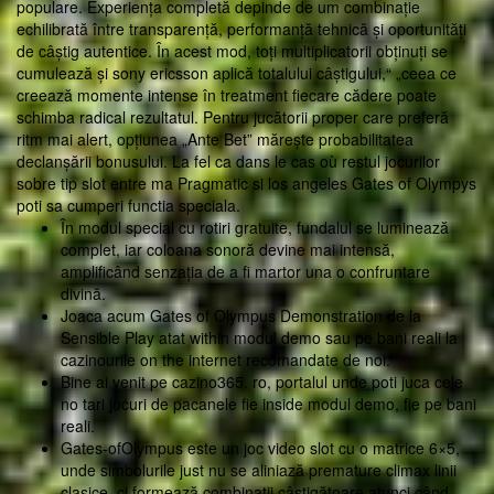
populare. Experiența completă depinde de um combinație
echilibrată între transparență, performanță tehnică și oportunități
de câștig autentice. În acest mod, toți multiplicatorii obținuți se
cumulează și sony ericsson aplică totalului câștigului,“ „ceea ce
creează momente intense în treatment fiecare cădere poate
schimba radical rezultatul. Pentru jucătorii proper care preferă
ritm mai alert, opțiunea „Ante Bet” mărește probabilitatea
declanșării bonusului. La fel ca dans le cas où restul jocurilor
sobre tip slot entre ma Pragmatic si los angeles Gates of Olympys
poti sa cumperi functia speciala.
În modul special cu rotiri gratuite, fundalul se luminează
complet, iar coloana sonoră devine mai intensă,
amplificând senzația de a fi martor una o confruntare
divină.
Joaca acum Gates of Olympus Demonstration de la
Sensible Play atat within modul demo sau pe bani reali la
cazinourile on the internet recomandate de noi.
Bine ai venit pe cazino365. ro, portalul unde poti juca cele
no tari jocuri de pacanele fie inside modul demo, fie pe bani
reali.
Gates-ofOlympus este un joc video slot cu o matrice 6×5,
unde simbolurile just nu se aliniază premature climax linii
clasice, ci formează combinații câștigătoare atunci când