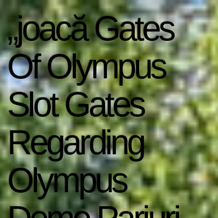
„joacă Gates
Of Olympus
Slot Gates
Regarding
Olympus