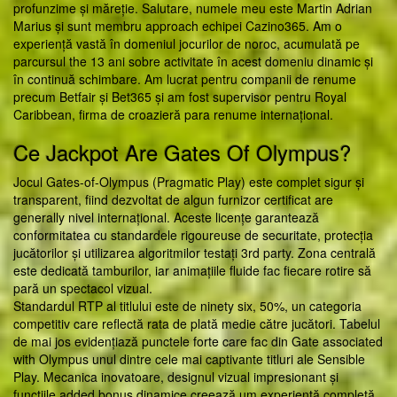
profunzime și măreție. Salutare, numele meu este Martin Adrian
Marius și sunt membru approach echipei Cazino365. Am o
experiență vastă în domeniul jocurilor de noroc, acumulată pe
parcursul the 13 ani sobre activitate în acest domeniu dinamic și
în continuă schimbare. Am lucrat pentru companii de renume
precum Betfair și Bet365 și am fost supervisor pentru Royal
Caribbean, firma de croazieră para renume internațional.
Ce Jackpot Are Gates Of Olympus?
Jocul Gates-of-Olympus (Pragmatic Play) este complet sigur și
transparent, fiind dezvoltat de algun furnizor certificat are
generally nivel internațional. Aceste licențe garantează
conformitatea cu standardele rigoureuse de securitate, protecția
jucătorilor și utilizarea algoritmilor testați 3rd party. Zona centrală
este dedicată tamburilor, iar animațiile fluide fac fiecare rotire să
pară un spectacol vizual.
Standardul RTP al titlului este de ninety six, 50%, un categoria
competitiv care reflectă rata de plată medie către jucători. Tabelul
de mai jos evidențiază punctele forte care fac din Gate associated
with Olympus unul dintre cele mai captivante titluri ale Sensible
Play. Mecanica inovatoare, designul vizual impresionant și
funcțiile added bonus dinamice creează um experiență completă