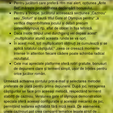
Pentru jucătorii care preferă ritm mai alert, opțiunea „Ante
Bet” mărește probabilitatea declanșării bonusului.
Pentru a începe, jucătorul accesează secțiunea „Cazinou”
sau „Sloturi” și caută titlul Gate of Olympus pentru“ „a
verifica disponibilitatea jocului și detalii precum
gatesofolympus rtp, aflat de obicei în fișa tehnică.
Daca inside timpul unei durchgang vei depasi acest“
„multiplicator atunci aceasta runda se va opri.
În acest mod, toți multiplicatorii obținuți ze cumulează și se
aplică totalului câștigului,“ „ceea ce creează momente
intense în attention fiecare cădere poate schimba radical
rezultatul.
Cele mai apreciate platforme oferă rotiri gratuite, bonusuri
de depunere clare și termeni simpli, ușor de înțeles pentru
orice jucător român.
Urmează activarea contului prin e-mail și selectarea metodei
preferate de plată pentru prima depunere. După joc, retragerea
câștigurilor se face prin aceeași metodă, respectând termenii
stabiliți de cazinou. Versiunea gate of olympus demonstration
speciala oferă aceeași configurație și aceleași mecanici de joc,
permițând testarea echitabilă fără miză reală. De asemenea,
unele cazinouri pot crea campanii tematice legate strict de