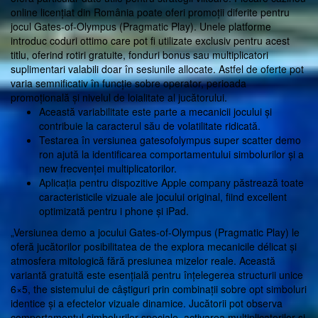
online licențiat din România poate oferi promoții diferite pentru
jocul Gates-of-Olympus (Pragmatic Play). Unele platforme
introduc coduri ottimo care pot fi utilizate exclusiv pentru acest
titlu, oferind rotiri gratuite, fonduri bonus sau multiplicatori
suplimentari valabili doar în sesiunile allocate. Astfel de oferte pot
varia semnificativ în funcție sobre operator, perioada
promoțională și nivelul de loialitate al jucătorului.
Această variabilitate este parte a mecanicii jocului și
contribuie la caracterul său de volatilitate ridicată.
Testarea în versiunea gatesofolympus super scatter demo
ron ajută la identificarea comportamentului simbolurilor și a
new frecvenței multiplicatorilor.
Aplicația pentru dispozitive Apple company păstrează toate
caracteristicile vizuale ale jocului original, fiind excellent
optimizată pentru i phone și iPad.
„Versiunea demo a jocului Gates-of-Olympus (Pragmatic Play) le
oferă jucătorilor posibilitatea de the explora mecanicile délicat și
atmosfera mitologică fără presiunea mizelor reale. Această
variantă gratuită este esențială pentru înțelegerea structurii unice
6×5, the sistemului de câștiguri prin combinații sobre opt simboluri
identice și a efectelor vizuale dinamice. Jucătorii pot observa
comportamentul simbolurilor speciale, activarea multiplicatorilor și