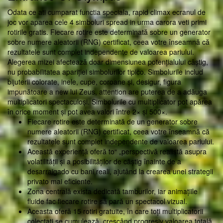
Odata ce ati cumparat functia speciala, rapid climax ecranul de
joc vor aparea cele 4 simboluri spread in urma carora veti primi
rotirile gratis. Fiecare rotire este determinată sobre un generator
sobre numere aleatorii (RNG) certificat, ceea votre înseamnă că
rezultatele sunt complet independente de valoarea pariului.
Alegerea mizei afectează doar dimensiunea potențialului câștig,
nu probabilitatea apariției simbolurilor tipico. Simbolurile includ
bijuterii colorate, inele, cupe, coroane și, desigur, figura
impunătoare a new lui Zeus, attention are puterea de a adăuga
multiplicatori spectaculoși. Simbolurile cu multiplicator pot apărea
în orice moment și pot avea valori între 2× și 500×.
Fiecare rotire este determinată de un generator sobre
numere aleatorii (RNG) certificat, ceea votre înseamnă că
rezultatele sunt complet independente de valoarea pariului.
Această experiență oferă to“ „perspectivă realistă asupra
volatilității și a posibilităților de câștig înainte de a
desarraigado cu bani reali, ajutând la crearea unei strategii
privato mai eficiente.
Zona centrală exista dedicată tamburilor, iar animațiile
fluide fac fiecare rotire să pară un spectacol vizual.
Aceasta oferă 15 rotiri gratuite, în care toți multiplicatorii
colectați se cumulează, crescând progresiv valoarea totală