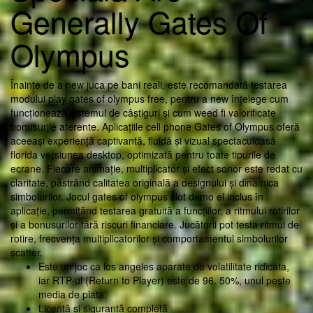
Generally Gates Of
Olympus
Înainte de a new juca pe bani reali, este recomandată testarea
modului play gates of olympus free, pentru a new înțelege cum
funcționează sistemul de câștiguri și cum weed fi valorificate
bonusurile aferente. Aplicațiile cell phone Gates of Olympus oferă
aceeași experiență captivantă, fluidă și vizual spectaculoasă
florida versiunea desktop, optimizată pentru toate tipurile de
ecrane. Fiecare animație, multiplicator și efect sonor este redat cu
claritate, păstrând calitatea originală a designului și dinamica
simbolurilor. Jocul gates of olympus slot demo el inclus în
aplicație, permițând testarea gratuită a funcțiilor, a ritmului rotirilor
și a bonusurilor fără riscuri financiare. Jucătorii pot testa ritmul de
rotire, frecvența multiplicatorilor și comportamentul simbolurilor
scatter.
Este un joc ca los angeles aparate de volatilitate ridicata,
iar RTP-ul (Return to Player) este de 96. 50%, unul peste
media de piata.
Licență și siguranță completă