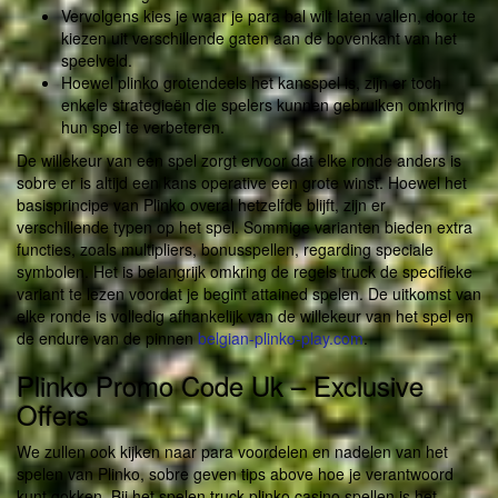
Vervolgens kies je waar je para bal wilt laten vallen, door te
kiezen uit verschillende gaten aan de bovenkant van het
speelveld.
Hoewel plinko grotendeels het kansspel is, zijn er toch
enkele strategieën die spelers kunnen gebruiken omkring
hun spel te verbeteren.
De willekeur van een spel zorgt ervoor dat elke ronde anders is
sobre er is altijd een kans operative een grote winst. Hoewel het
basisprincipe van Plinko overal hetzelfde blijft, zijn er
verschillende typen op het spel. Sommige varianten bieden extra
functies, zoals multipliers, bonusspellen, regarding speciale
symbolen. Het is belangrijk omkring de regels truck de specifieke
variant te lezen voordat je begint attained spelen. De uitkomst van
elke ronde is volledig afhankelijk van de willekeur van het spel en
de endure van de pinnen
belgian-plinko-play.com
.
Plinko Promo Code Uk – Exclusive
Offers
We zullen ook kijken naar para voordelen en nadelen van het
spelen van Plinko, sobre geven tips above hoe je verantwoord
kunt gokken. Bij het spelen truck plinko casino spellen is het