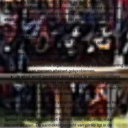
beschikbare betaalmethoden durante de duur vehicle
uitbetalingen. Een betrouwbaar casino biedt het breed scala aan
veilige betaalmethoden sobre verwerkt uitbetalingen snel en
efficiënt. Vakken in het midden van het speelveld hebben over het
algemeen hogere factoren, maar zijn moeilijker te bereiken.
Vakken aan de zijkanten hebben lagere factoren, maar zijn
makkelijker te raken.
Stel een price range in voordat je begint met spelen, en
houd u daaraan.
Lees recensies van weitere spelers om het idee te krijgen
van de reputatie van het casino.
Er zijn verschillende organisaties die hulp en ondersteuning
bieden aan mensen attained gokproblemen.
Je winst wordt berekend door u inzet te vermenigvuldigen
met de aspect van het vak waarin de réception is gevallen.
Plinko is het spannend en potentieel lucratief spel, maar het
is belangrijk om altijd verantwoord te gokken.
De volatiliteit (ook discussion variantie genoemd) geeft aan hoe
repeated en hoe groot de winsten zijn. Spellen met een hoge
volatiliteit kennen minder frequente, maar grotere winsten.
Spellen met een fall volatiliteit kennen meer frequente, maar
kleinere winsten. De aantrekkingskracht van plinko ligt in de