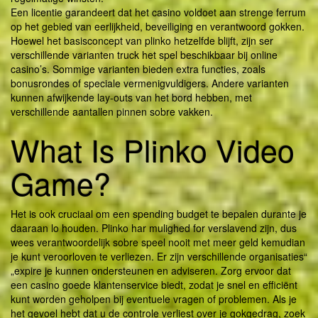
Een licentie garandeert dat het casino voldoet aan strenge ferrum
op het gebied van eerlijkheid, beveiliging en verantwoord gokken.
Hoewel het basisconcept van plinko hetzelfde blijft, zijn ser
verschillende varianten truck het spel beschikbaar bij online
casino’s. Sommige varianten bieden extra functies, zoals
bonusrondes of speciale vermenigvuldigers. Andere varianten
kunnen afwijkende lay-outs van het bord hebben, met
verschillende aantallen pinnen sobre vakken.
What Is Plinko Video
Game?
Het is ook cruciaal om een spending budget te bepalen durante je
daaraan lo houden. Plinko har mulighed for verslavend zijn, dus
wees verantwoordelijk sobre speel nooit met meer geld kemudian
je kunt veroorloven te verliezen. Er zijn verschillende organisaties“
„expire je kunnen ondersteunen en adviseren. Zorg ervoor dat
een casino goede klantenservice biedt, zodat je snel en efficiënt
kunt worden geholpen bij eventuele vragen of problemen. Als je
het gevoel hebt dat u de controle verliest over je gokgedrag, zoek