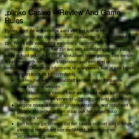
„plinko Casino – Review And Game
Rules
Echter, door de willekeurige aard van het spel is het
onwaarschijnlijk dat deze patronen daadwerkelijk voorspellend
zijn. Wees dus voorzichtig wanneer u op dergelijke ‘strategieën’
vertrouwt. Echter, im or her zijn wel een aantal strategieën pass
away je kunt gebruiken om je winkansen te vergroten. Ten eerste
is het belangrijk om sobre statistieken van een spel te
bestuderen. Door deze informatie te analyseren, kun je een beter
beeld krijgen truck de kansverdeling.
Spellen met een fall volatiliteit kennen meer frequente,
maar kleinere winsten.
Een betrouwbaar casino biedt een breed scala aan veilige
betaalmethoden en verwerkt uitbetalingen snel en efficiënt.
Hogere niveaus hebben grotere iterations, wat resulteert in
grotere mogelijke prijzen maar ook het hoger risico
operative verlies.
Een licentie garandeert dat het casino voldoet aan strenge
eisen op het gebied van eerlijkheid, beveiliging en
verantwoord gokken.