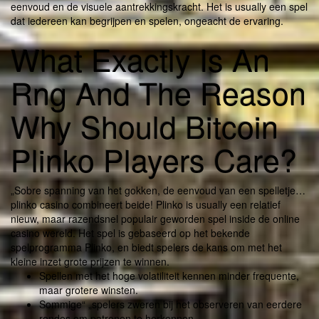
eenvoud en de visuele aantrekkingskracht. Het is usually een spel
dat iedereen kan begrijpen en spelen, ongeacht de ervaring.
What Exactly Is An
Rng And The Reason
Why Should Bitcoin
Plinko Players Care?
„Sobre spanning van het gokken, de eenvoud van een spelletje…
plinko casino combineert beide! Plinko is usually een relatief
nieuw, maar razendsnel populair geworden spel inside de online
casino wereld. Het spel is gebaseerd op het bekende
spelprogramma Plinko, en biedt spelers de kans om met het
kleine inzet grote prijzen te winnen.
Spellen met het hoge volatiliteit kennen minder frequente,
maar grotere winsten.
Sommige“ „spelers zweren bij het observeren van eerdere
rondes om patronen te herkennen.