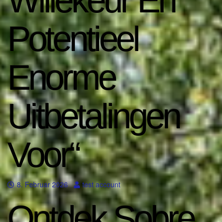
Willekeur En
Potentieel
Enorme
Uitbetalingen
Voor“
8. Februar 2026
test account
Ontdek Sobre