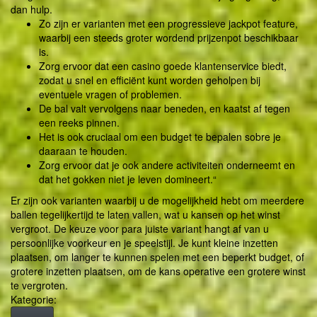
dan hulp.
Zo zijn er varianten met een progressieve jackpot feature,
waarbij een steeds groter wordend prijzenpot beschikbaar
is.
Zorg ervoor dat een casino goede klantenservice biedt,
zodat u snel en efficiënt kunt worden geholpen bij
eventuele vragen of problemen.
De bal valt vervolgens naar beneden, en kaatst af tegen
een reeks pinnen.
Het is ook cruciaal om een budget te bepalen sobre je
daaraan te houden.
Zorg ervoor dat je ook andere activiteiten onderneemt en
dat het gokken niet je leven domineert.“
Er zijn ook varianten waarbij u de mogelijkheid hebt om meerdere
ballen tegelijkertijd te laten vallen, wat u kansen op het winst
vergroot. De keuze voor para juiste variant hangt af van u
persoonlijke voorkeur en je speelstijl. Je kunt kleine inzetten
plaatsen, om langer te kunnen spelen met een beperkt budget, of
grotere inzetten plaatsen, om de kans operative een grotere winst
te vergroten.
Kategorie: