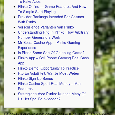
To Fake Apps
Plinko Online — Game Features And How
To Simple Start Playing
Provider Rankings Intended For Casinos
With Plinko
Verschillende Varianten Van Plinko
Understanding Rng In Plinko: How Arbitrary
Number Generators Work
Mr Beast Casino App – Plinko Gaming
Experience
Is Plinko Some Sort Of Gambling Game?
Plinko App – Cell Phone Gaming Real Cash
App
Plinko Demo: Opportunity To Practice
Rtp En Volatiliteit: Wat Je Moet Weten
Plinko Sign Up Bonus
Plinko Casino Sport Real Money – Main
Features
Strategieën Voor Plinko: Kunnen Many Of
Us Het Spel Beïnvloeden?
De opwinding vehicle het gokken online is de laatste jaren enorm