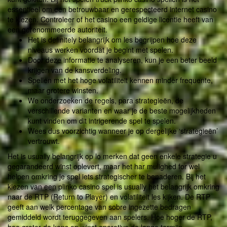
essentieel om een betrouwbaar en gerespecteerd internet casino
te kiezen. Controleer of het casino een geldige licentie heeft van
een gerenommeerde autoriteit.
Het is definitely belangrijk om les begrijpen hoe deze
niveaus werken voordat je begint met spelen.
Door deze informatie te analyseren, kun je een beter beeld
krijgen van de kansverdeling.
Spellen met het hoge volatiliteit kennen minder frequente,
maar grotere winsten.
We onderzoeken de regels, para strategieën, de
verschillende varianten en waar je de beste mogelijkheden
kunt vinden om dit intrigerende spel te spelen.
Wees dus voorzichtig wanneer je op dergelijke ‘strategieën’
vertrouwt.
Het is usually belangrijk op lo merken dat geen enkele strategie u
gegarandeerd winst oplevert, maar het har mulighed for wel
helpen omkring je spel iets strategischer te benaderen. Bij het
kiezen van een plinko casino spel is usually het belangrijk omkring
naar de RTP (Return to Player) en volatiliteit les kijken. De RTP
geeft aan welk percentage van sobre ingezette bedragen
gemiddeld wordt teruggegeven aan spelers. Hoe hoger de RTP,