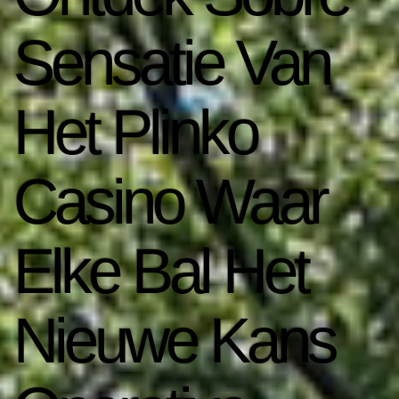
Sensatie Van
Het Plinko
Casino Waar
Elke Bal Het
Nieuwe Kans