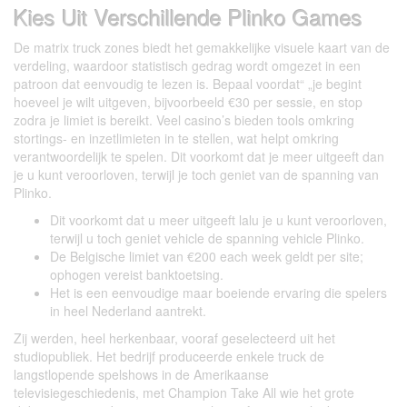
Kies Uit Verschillende Plinko Games
De matrix truck zones biedt het gemakkelijke visuele kaart van de
verdeling, waardoor statistisch gedrag wordt omgezet in een
patroon dat eenvoudig te lezen is. Bepaal voordat“ „je begint
hoeveel je wilt uitgeven, bijvoorbeeld €30 per sessie, en stop
zodra je limiet is bereikt. Veel casino’s bieden tools omkring
stortings- en inzetlimieten in te stellen, wat helpt omkring
verantwoordelijk te spelen. Dit voorkomt dat je meer uitgeeft dan
je u kunt veroorloven, terwijl je toch geniet van de spanning van
Plinko.
Dit voorkomt dat u meer uitgeeft lalu je u kunt veroorloven,
terwijl u toch geniet vehicle de spanning vehicle Plinko.
De Belgische limiet van €200 each week geldt per site;
ophogen vereist banktoetsing.
Het is een eenvoudige maar boeiende ervaring die spelers
in heel Nederland aantrekt.
Zij werden, heel herkenbaar, vooraf geselecteerd uit het
studiopubliek. Het bedrijf produceerde enkele truck de
langstlopende spelshows in de Amerikaanse
televisiegeschiedenis, met Champion Take All wie het grote