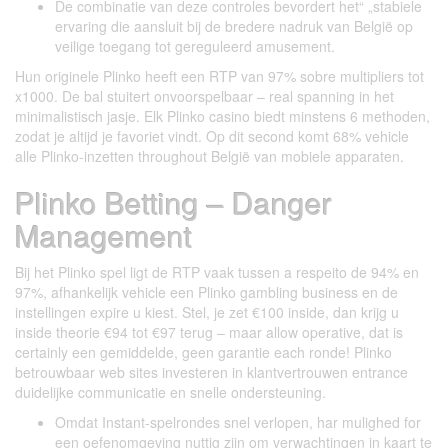
De combinatie van deze controles bevordert het“ „stabiele
ervaring die aansluit bij de bredere nadruk van België op
veilige toegang tot gereguleerd amusement.
Hun originele Plinko heeft een RTP van 97% sobre multipliers tot
x1000. De bal stuitert onvoorspelbaar – real spanning in het
minimalistisch jasje. Elk Plinko casino biedt minstens 6 methoden,
zodat je altijd je favoriet vindt. Op dit second komt 68% vehicle
alle Plinko-inzetten throughout België van mobiele apparaten.
Plinko Betting – Danger
Management
Bij het Plinko spel ligt de RTP vaak tussen a respeito de 94% en
97%, afhankelijk vehicle een Plinko gambling business en de
instellingen expire u kiest. Stel, je zet €100 inside, dan krijg u
inside theorie €94 tot €97 terug – maar allow operative, dat is
certainly een gemiddelde, geen garantie each ronde! Plinko
betrouwbaar web sites investeren in klantvertrouwen entrance
duidelijke communicatie en snelle ondersteuning.
Omdat Instant-spelrondes snel verlopen, har mulighed for
een oefenomgeving nuttig zijn om verwachtingen in kaart te