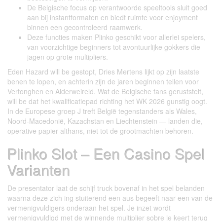
De Belgische focus op verantwoorde speeltools sluit goed
aan bij instantformaten en biedt ruimte voor enjoyment
binnen een gecontroleerd raamwerk.
Deze functies maken Plinko geschikt voor allerlei spelers,
van voorzichtige beginners tot avontuurlijke gokkers die
jagen op grote multipliers.
Eden Hazard will be gestopt, Dries Mertens lijkt op zijn laatste
benen te lopen, en achterin zijn de jaren beginnen tellen voor
Vertonghen en Alderweireld. Wat de Belgische fans geruststelt,
will be dat het kwalificatiepad richting het WK 2026 gunstig oogt.
In de Europese groep J treft België tegenstanders als Wales,
Noord-Macedonië, Kazachstan en Liechtenstein — landen die,
operative papier althans, niet tot de grootmachten behoren.
Plinko Slot – Een Casino Spel
Varianten
De presentator laat de schijf truck bovenaf in het spel belanden
waarna deze zich ing stuiterend een aus begeeft naar een van de
vermenigvuldigers onderaan het spel. Je inzet wordt
vermenigvuldigd met de winnende multiplier sobre je keert terug