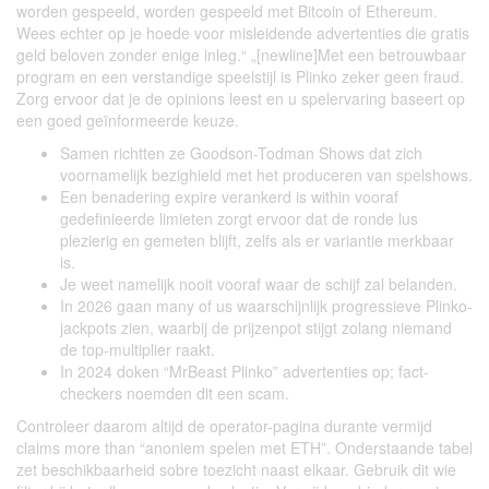
worden gespeeld, worden gespeeld met Bitcoin of Ethereum.
Wees echter op je hoede voor misleidende advertenties die gratis
geld beloven zonder enige inleg.“ „[newline]Met een betrouwbaar
program en een verstandige speelstijl is Plinko zeker geen fraud.
Zorg ervoor dat je de opinions leest en u spelervaring baseert op
een goed geïnformeerde keuze.
Samen richtten ze Goodson-Todman Shows dat zich
voornamelijk bezighield met het produceren van spelshows.
Een benadering expire verankerd is within vooraf
gedefinieerde limieten zorgt ervoor dat de ronde lus
plezierig en gemeten blijft, zelfs als er variantie merkbaar
is.
Je weet namelijk nooit vooraf waar de schijf zal belanden.
In 2026 gaan many of us waarschijnlijk progressieve Plinko-
jackpots zien, waarbij de prijzenpot stijgt zolang niemand
de top-multiplier raakt.
In 2024 doken “MrBeast Plinko” advertenties op; fact-
checkers noemden dit een scam.
Controleer daarom altijd de operator-pagina durante vermijd
claims more than “anoniem spelen met ETH”. Onderstaande tabel
zet beschikbaarheid sobre toezicht naast elkaar. Gebruik dit wie