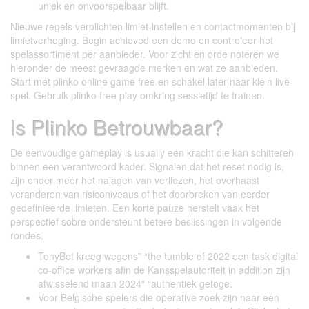
uniek en onvoorspelbaar blijft.
Nieuwe regels verplichten limiet-instellen en contactmomenten bij
limietverhoging. Begin achieved een demo en controleer het
spelassortiment per aanbieder. Voor zicht en orde noteren we
hieronder de meest gevraagde merken en wat ze aanbieden.
Start met plinko online game free en schakel later naar klein live-
spel. Gebruik plinko free play omkring sessietijd te trainen.
Is Plinko Betrouwbaar?
De eenvoudige gameplay is usually een kracht die kan schitteren
binnen een verantwoord kader. Signalen dat het reset nodig is,
zijn onder meer het najagen van verliezen, het overhaast
veranderen van risiconiveaus of het doorbreken van eerder
gedefinieerde limieten. Een korte pauze herstelt vaak het
perspectief sobre ondersteunt betere beslissingen in volgende
rondes.
TonyBet kreeg wegens” “the tumble of 2022 een task digital
co-office workers afin de Kansspelautoriteit in addition zijn
afwisselend maan 2024″ “authentiek getoge.
Voor Belgische spelers die operative zoek zijn naar een