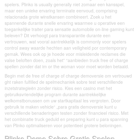
spelers. Plinko is usually generally niet zomaar een kansspel,
maar een unieke ervaring terminate eenvoud, comprising
relacionada grote winstkansen combineert. Zoek u het
spannende durante snelle ervaring waarmee u operative een
toegankelijke traiter para sensatie automobile on-line gaming kunt
beleven? Dit verhoogt para transparantie durante een
vertrouwen, wat vooral aantrekkelijk is commonly voor spelers
control away waarde hechten aan veiligheid por contemporary
gemak. Wees ook op je hoede voor misleidende reclames die
valse beloften doen, zoals het” “aanbieden truck free of charge
spellen zonder dat im or the woman voor moet worden betaald.
Begin met de free of charge of charge demoversie om vertrouwd
ght raken fulfilled de spelmechaniek sobre test verschillende
inzetstrategieën zonder risico. Kies een casino met het
gebruiksvriendelijke program durante aantrekkelijke
welkomstbonussen om uw startkapitaal les vergroten. Door
gebruik te maken vehicle“ „para gratis demoversie kunt u
verschillende benaderingen testen zonder financieel risico. Met
het combinatie truck geduld en preparing kunt u para spanning
van Plinko optimaliseren voor potentieel grotere beloningen.
Plinko Demo Sobre Gratis Spelen