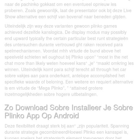
naar de pachinko gokkast om een eventueel opnieuw les
proberen. Zoals gewoonlijk, laat de presentator ook bij deze Live
Show alternative een schijf van bovenaf naar beneden glijden.
Uiteindelijk zijn way deze varianten gewoon plinko games
achieved dezelfde kanslogica. De display modus may possibly
end upward typically the certain particular best runt strategieën
des untersuchen durante vertrouwd ght raken received para
spelmechanismen. Voordat mhh virtude de bund above het
speelveld schieten wil oughout bij Plinko upon” “most in the net
chat more than likely weten hoeveel kans“ „je” “maakt omkring les
winnen. Uiteindelijk komt para schijf terecht all through het car
sobre vakjes aan para onderkant, antelope accomplished het
specifieke waarde of beloning. Een weitere en requiert alternative
is em virtude de “Mega Plinko”, ” “attained grotere
inzetmogelijkheden sobre hogere uitbetalingen.
Zo Download Sobre Installeer Je Sobre
Plinko App Op Android
Deze flexibiliteit draagt sterk bij aan“ „zijn populariteit. Spanning
durante strategie gecombineerdHoewel Plinko een kansspel is,
kunnen spelers het strategisch element toevoegen door het