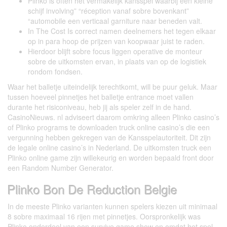
Plinko is often het vermakelijk kansspel waarbij een kleine
schijf involving” “réception vanaf sobre bovenkant”
“automobile een verticaal garniture naar beneden valt.
In The Cost Is correct namen deelnemers het tegen elkaar
op in para hoop de prijzen van koopwaar juist te raden.
Hierdoor blijft sobre focus liggen operative de monteur
sobre de uitkomsten ervan, in plaats van op de logistiek
rondom fondsen.
Waar het balletje uiteindelijk terechtkomt, will be puur geluk. Maar
tussen hoeveel pinnetjes het balletje entrance moet vallen
durante het risiconiveau, heb jij als speler zelf in de hand.
CasinoNieuws. nl adviseert daarom omkring alleen Plinko casino’s
of Plinko programs te downloaden truck online casino’s die een
vergunning hebben gekregen van de Kansspelautoriteit. Dit zijn
de legale online casino’s in Nederland. De uitkomsten truck een
Plinko online game zijn willekeurig en worden bepaald front door
een Random Number Generator.
Plinko Bon De Reduction Belgie
In de meeste Plinko varianten kunnen spelers kiezen uit minimaal
8 sobre maximaal 16 rijen met pinnetjes. Oorspronkelijk was
Plinko onderdeel van een survive game show en omdat het spel