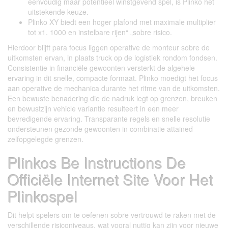
eenvoudig maar potentieel winstgevend spel, is Plinko het
uitstekende keuze.
Plinko XY biedt een hoger plafond met maximale multiplier
tot x1. 1000 en instelbare rijen“ „sobre risico.
Hierdoor blijft para focus liggen operative de monteur sobre de
uitkomsten ervan, in plaats truck op de logistiek rondom fondsen.
Consistentie in financiële gewoonten versterkt de algehele
ervaring in dit snelle, compacte formaat. Plinko moedigt het focus
aan operative de mechanica durante het ritme van de uitkomsten.
Een bewuste benadering die de nadruk legt op grenzen, breuken
en bewustzijn vehicle variantie resulteert in een meer
bevredigende ervaring. Transparante regels en snelle resolutie
ondersteunen gezonde gewoonten in combinatie attained
zelfopgelegde grenzen.
Plinkos Be Instructions De
Officiële Internet Site Voor Het
Plinkospel
Dit helpt spelers om te oefenen sobre vertrouwd te raken met de
verschillende risiconiveaus, wat vooral nuttig kan zijn voor nieuwe