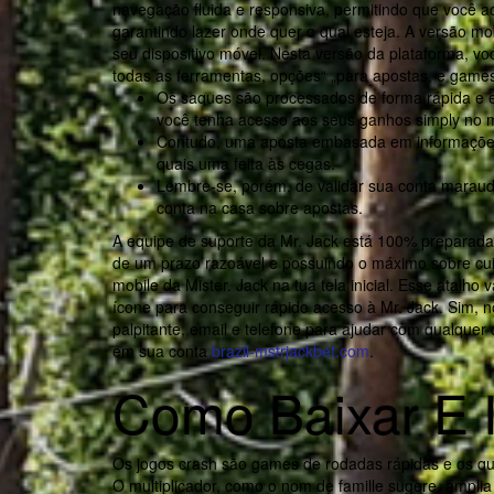
navegação fluida e responsiva, permitindo que você ac
garantindo lazer onde quer o qual esteja. A versão mo
seu dispositivo móvel. Nesta versão da plataforma, voc
todas as ferramentas, opções“ „para apostas, e games
Os saques são processados de forma rápida e ef
você tenha acesso aos seus ganhos simply no 
Contudo, uma aposta embasada em informações
quais uma feita às cegas.
Lembre-se, porém, de validar sua conta marau
conta na casa sobre apostas.
A equipe de suporte da Mr. Jack está 100% preparada 
de um prazo razoável e possuindo o máximo sobre cuida
mobile da Mister. Jack na tua tela inicial. Esse atalh
ícone para conseguir rápido acesso à Mr. Jack. Sim, n
palpitante, email e telefone para ajudar com qualquer 
em sua conta
brazil-mstrjackbet.com
.
Como Baixar E 
Os jogos crash são games de rodadas rápidas e os qu
O multiplicador, como o nom de famille sugere, ampli