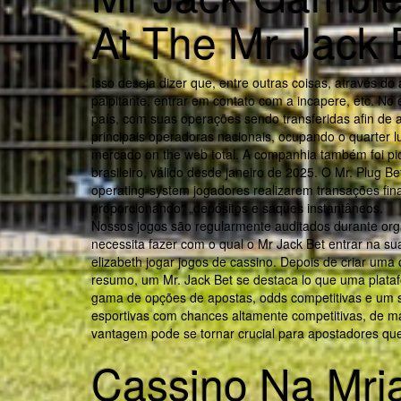
At The Mr Jack
Isso deseja dizer que, entre outras coisas, através do
palpitante, entrar em contato com a incapere, etc. No 
país, com suas operações sendo transferidas afin de
principais operadoras nacionais, ocupando o quarter
mercado on the web total. A companhia também foi pio
brasileiro, válido desde janeiro de 2025. O Mr. Plug 
operating-system jogadores realizarem transações fin
proporcionando“ „depósitos e saques instantâneos.
Nossos jogos são regularmente auditados durante orga
necessita fazer com o qual o Mr Jack Bet entrar na su
elizabeth jogar jogos de cassino. Depois de criar um
resumo, um Mr. Jack Bet se destaca lo que uma plataf
gama de opções de apostas, odds competitivas e um s
esportivas com chances altamente competitivas, de m
vantagem pode se tornar crucial para apostadores qu
Cassino Na Mrj