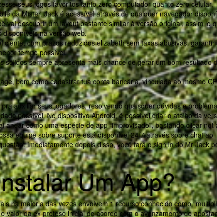
esse seus jogos favoritos tanto zero computador quanto zero celular,
bile da Mister. Jack é acessível através de qualquer navegador dispon
ê vai descubrir um layout bastante similar à versão original, assim lo 
 disponíveis na versão web.
iciente, com prazos reduzidos elizabeth sem taxas abusivas, garanti
menor tempo possível.
 sólidos sempre apresenta mais chance de gerar um bom resultado 
dage, bem como cadastrar tua conta bancária, vinculada ao mesmo C
pra auxiliar seus jogadores, resolvendo quaisquer dúvidas e problema
do possível. No dispositivo Android, é possível criar o atalho da ver
o vai andar como uma espécie de app “improvisado”, bastando clicar not
ossa equipe sobre suporte está disponível 24/7 através sobre chat ao
questão. Imediatamente depois disso, você fará o sign in do Mr Jack po
Instalar Um App?
ais na maioria das vezes envolvem 1 recurso conhecido como “multipli
a o valor da ex profeso inicial de acordo com o avanzamento do aposta