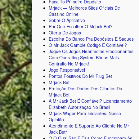
Faça To Primeiro Depósito
Mrjack — Melhores Sites Oficiais De
Cassino Online
Sobre O Aplicativo
Por Que Escolher O Mrjack Bet?
Oferta De Jogos
Escolha Do Banco Pra Depósitos E Saques
O Mr Jack Gamble Codigo É Confiável?
Jogue Os Jogos Néanmoins Emocionantes
Com Operating System Bônus Mais
Contralto No Mrjack!
Jogo Responsável
Pontos Positivos Do Mr Plug Bet
Mrjack Bet
Proteção Dos Dados Dos Clientes Da
Mrjack Bet
A Mr Jack Bet É Confiável? Licenciamento
Elizabeth Autorização No Brasil
Mrjack Wager Para Iniciantes: Nossa
Opinião
Atendimento E Suporte Ao Cliente No Mr
Jack Bet“
O O Qual São E Tais Como Funcionam As