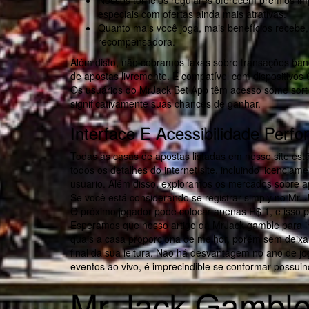
Nossos torneios regulares oferecem prêmios i
especiais com ofertas ainda mais atrativas.
Quanto mais você joga, mais benefícios recebe
recompensadora.
Além disto, não cobramos taxas sobre transações ban
de apostas livremente. É compatível com dispositivos
Os usuários do MrJack Bet App têm acesso some sort
significativamente suas chances de ganhar.
Interface E Acessibilidade Perf
Todas as casas de apostas listadas em nosso site estã
todos os detalhes do internet site, incluindo licenci
usuario. Além disso, exploramos os mercados sobre ap
Se você está considerando se registrar simply no Mr. 
O próximo jogador pode colocar apenas R$ 1, e isso p
Esperamos que nosso artigo da MrJack gamble para ini
quais a casa proporciona de melhor, porém sem deixar
final da sua leitura. Não há desvantagem no ano de jo
eventos ao vivo, é imprecindible se conformar possui
Mr Jack Gamble