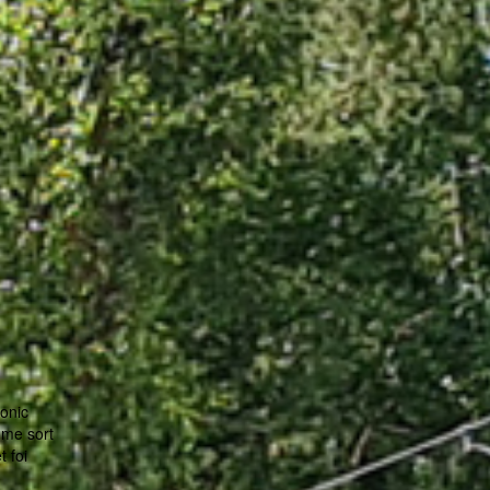
ronic
ome sort
 foi