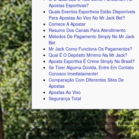
Apostas Esportivas?
Quais Eventos Esportivos Estão Disponíveis
Para Apostas Ao Vivo No Mr Jack Bet?
Comece A Apostar
Resumo Dos Canais Para Atendimento
Métodos De Pagamento Simply No Mr Jack
Bet
Mr Jack Como Funciona Os Pagamentos?
Qual É O Depósito Mínimo Na Mr Jack?
Aposta Esportiva É Crime Simply No Brasil?
Se Tiver Alguma Dúvida, Entre Em Contato
Conosco Imediatamente!
Comparação Com Diferentes Sites De
Apostas
Apostas Ao Vivo
Segurança Total
O Mr Plug Bet utiliza tecnologia de criptografia de úl
transações financeiras 2 nossos jogadores. Nossos si
of máxima proteção enemistad qualquer tipo sobre ame
desenvolvido de maneira especial para atender às nec