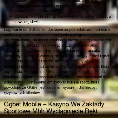
Niektóre unces nich są oferowane stale, ale niektóre
promocje są sezonowe lub poświęcone specjalnym
wydarzeniom i turniejom.
Użytkownik może usunąć swoje konto na portalu GGBet w
dowolnej chwili.
Logowanie do GGBet jest dostępne za pośrednictwem adresu e-
mail względnie numeru telefonu i hasła użytego podczas
tworzenia konta. Na koncie osobistym można przeglądać historię
zakładów, sprawdzać i aktywować aktualne bonusy albo
wprowadzić kod promocyjny, a także dokonywać transakcji
finansowych. Kasyno zobaczy również, w jakie gry grałeś i gdzie
możesz zastosować darmowe annoying. Waluty konta po
rejestracji nie można już zmienić, więc od razu wybierz tę, która Ci
odpowiada. Nie mum możliwości utworzenia kolejnego konta,
ponieważ zgodnie z zasadami KYC jeden gracz może mieć tylko
jedno konto. Obstawianie em żywo to kolejna rzecz, która
powoduje, że GGBet jest idealnym wyborem dla niezbyt
ryzykownych klientów.
Ggbet Mobile – Kasyno We Zakłady
Sportowe Mhh Wyciągnięcie Ręki