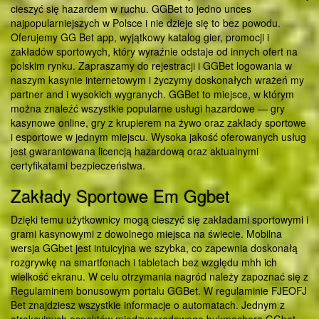
cieszyć się hazardem w ruchu. GGBet to jedno unces
najpopularniejszych w Polsce i nie dzieje się to bez powodu.
Oferujemy GG Bet app, wyjątkowy katalog gier, promocji i
zakładów sportowych, który wyraźnie odstaje od innych ofert na
polskim rynku. Zapraszamy do rejestracji i GGBet logowania w
naszym kasynie internetowym i życzymy doskonałych wrażeń my
partner and i wysokich wygranych. GGBet to miejsce, w którym
można znaleźć wszystkie popularne usługi hazardowe — gry
kasynowe online, gry z krupierem na żywo oraz zakłady sportowe
i esportowe w jednym miejscu. Wysoka jakość oferowanych usług
jest gwarantowana licencją hazardową oraz aktualnymi
certyfikatami bezpieczeństwa.
Zakłady Sportowe Em Ggbet
Dzięki temu użytkownicy mogą cieszyć się zakładami sportowymi i
grami kasynowymi z dowolnego miejsca na świecie. Mobilna
wersja GGbet jest intuicyjna we szybka, co zapewnia doskonałą
rozgrywkę na smartfonach i tabletach bez względu mhh ich
wielkość ekranu. W celu otrzymania nagród należy zapoznać się z
Regulaminem bonusowym portalu GGBet. W regulaminie FJEOFJ
Bet znajdziesz wszystkie informacje o automatach. Jednym z