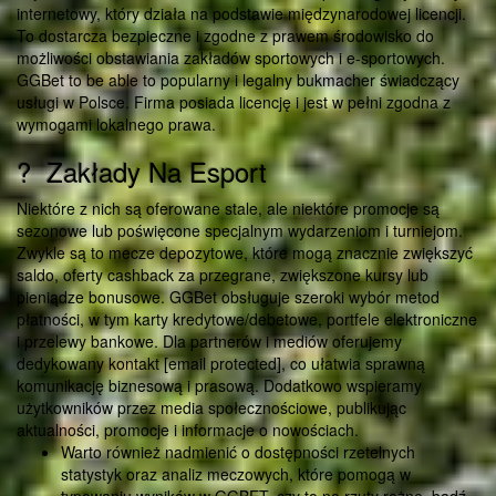
internetowy, który działa na podstawie międzynarodowej licencji.
To dostarcza bezpieczne i zgodne z prawem środowisko do
możliwości obstawiania zakładów sportowych i e-sportowych.
GGBet to be able to popularny i legalny bukmacher świadczący
usługi w Polsce. Firma posiada licencję i jest w pełni zgodna z
wymogami lokalnego prawa.
? ️ Zakłady Na Esport
Niektóre z nich są oferowane stale, ale niektóre promocje są
sezonowe lub poświęcone specjalnym wydarzeniom i turniejom.
Zwykle są to mecze depozytowe, które mogą znacznie zwiększyć
saldo, oferty cashback za przegrane, zwiększone kursy lub
pieniądze bonusowe. GGBet obsługuje szeroki wybór metod
płatności, w tym karty kredytowe/debetowe, portfele elektroniczne
i przelewy bankowe. Dla partnerów i mediów oferujemy
dedykowany kontakt [email protected], co ułatwia sprawną
komunikację biznesową i prasową. Dodatkowo wspieramy
użytkowników przez media społecznościowe, publikując
aktualności, promocje i informacje o nowościach.
Warto również nadmienić o dostępności rzetelnych
statystyk oraz analiz meczowych, które pomogą w