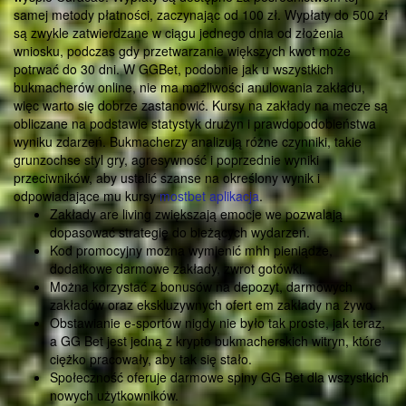
samej metody płatności, zaczynając od 100 zł. Wypłaty do 500 zł
są zwykle zatwierdzane w ciągu jednego dnia od złożenia
wniosku, podczas gdy przetwarzanie większych kwot może
potrwać do 30 dni. W GGBet, podobnie jak u wszystkich
bukmacherów online, nie ma możliwości anulowania zakładu,
więc warto się dobrze zastanowić. Kursy na zakłady na mecze są
obliczane na podstawie statystyk drużyn i prawdopodobieństwa
wyniku zdarzeń. Bukmacherzy analizują różne czynniki, takie
grunzochse styl gry, agresywność i poprzednie wyniki
przeciwników, aby ustalić szanse na określony wynik i
odpowiadające mu kursy
mostbet aplikacja
.
Zakłady are living zwiększają emocje we pozwalają
dopasować strategię do bieżących wydarzeń.
Kod promocyjny można wymienić mhh pieniądze,
dodatkowe darmowe zakłady, zwrot gotówki.
Można korzystać z bonusów na depozyt, darmowych
zakładów oraz ekskluzywnych ofert em zakłady na żywo.
Obstawianie e-sportów nigdy nie było tak proste, jak teraz,
a GG Bet jest jedną z krypto bukmacherskich witryn, które
ciężko pracowały, aby tak się stało.
Społeczność oferuje darmowe spiny GG Bet dla wszystkich
nowych użytkowników.