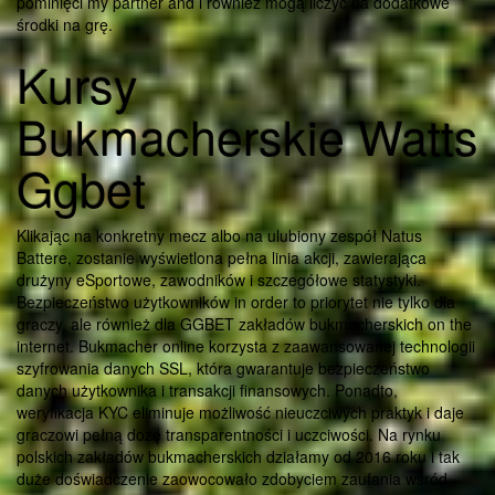
pominięci my partner and i również mogą liczyć na dodatkowe
środki na grę.
Kursy
Bukmacherskie Watts
Ggbet
Klikając na konkretny mecz albo na ulubiony zespół Natus
Battere, zostanie wyświetlona pełna linia akcji, zawierająca
drużyny eSportowe, zawodników i szczegółowe statystyki.
Bezpieczeństwo użytkowników in order to priorytet nie tylko dla
graczy, ale również dla GGBET zakładów bukmacherskich on the
internet. Bukmacher online korzysta z zaawansowanej technologii
szyfrowania danych SSL, która gwarantuje bezpieczeństwo
danych użytkownika i transakcji finansowych. Ponadto,
weryfikacja KYC eliminuje możliwość nieuczciwych praktyk i daje
graczowi pełną dozę transparentności i uczciwości. Na rynku
polskich zakładów bukmacherskich działamy od 2016 roku i tak
duże doświadczenie zaowocowało zdobyciem zaufania wśród