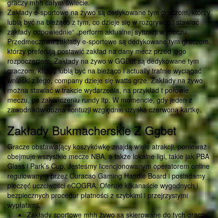
graczy mhh całym świecie.
Zakłady e-sportowe na żywo są dedykowane tym graczom, którzy
lubią być na bieżąco z tym, co dzieje się w rozgrywce i stawiać
zakłady odpowiednie“ „perform aktualnej sytuacji w meczu.
Przedmeczowe zakłady e-sportowe są dedykowane tym graczom,
którzy preferują postawić zakład na dany mecz przed jego
rozpoczęciem. Zakłady na żywo w GGBet są dedykowane tym
graczom, którzy lubią być na bieżąco i actually trafnie wyciągać
wnioski z tego, company dzieje się watts grze. Zakłady na żywo
można stawiać w trakcie wydarzenia, na przykład t połowie
meczu, po zakończeniu rundy itp. W momencie, gdy jeden z
zawodników dozna kontuzji względnie uzyska czerwoną kartkę.
Zakłady Bukmacherskie Z Ggbet
Gracze obstawiający koszykówkę znajdą wiele atrakcji, ponieważ
obejmuje wszystkie mecze NBA, a także lokalne ligi, takie jak PBA
Glass i Park’s Cup. Jesteśmy licencjonowanym operatorem online
regulowanym przez Curacao Gaming Handle Board i posiadamy
pieczęć uczciwości eCOGRA. Oferuje kilkanaście wygodnych i
bezpiecznych procedur płatności z szybkimi i przejrzystymi
wypłatami.
Zakłady sportowe mhh żywo są skierowane do tych graczy,