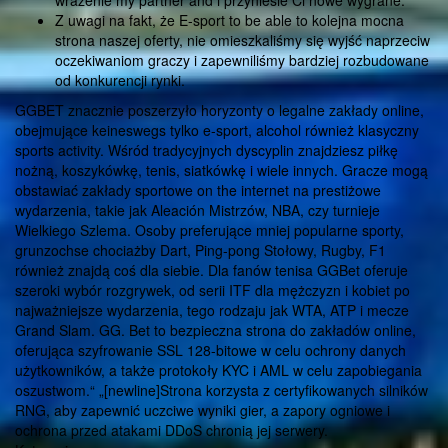
wrażenie my partner and i przyniesie Ci nowe wygrane.
Z uwagi na fakt, że E-sport to be able to kolejna mocna
strona naszej oferty, nie omieszkaliśmy się wyjść naprzeciw
oczekiwaniom graczy i zapewniliśmy bardziej rozbudowane
od konkurencji rynki.
GGBET znacznie poszerzyło horyzonty o legalne zakłady online,
obejmujące keineswegs tylko e-sport, alcohol również klasyczny
sports activity. Wśród tradycyjnych dyscyplin znajdziesz piłkę
nożną, koszykówkę, tenis, siatkówkę i wiele innych. Gracze mogą
obstawiać zakłady sportowe on the internet na prestiżowe
wydarzenia, takie jak Aleación Mistrzów, NBA, czy turnieje
Wielkiego Szlema. Osoby preferujące mniej popularne sporty,
grunzochse chociażby Dart, Ping-pong Stołowy, Rugby, F1
również znajdą coś dla siebie. Dla fanów tenisa GGBet oferuje
szeroki wybór rozgrywek, od serii ITF dla mężczyzn i kobiet po
najważniejsze wydarzenia, tego rodzaju jak WTA, ATP i mecze
Grand Slam. GG. Bet to bezpieczna strona do zakładów online,
oferująca szyfrowanie SSL 128-bitowe w celu ochrony danych
użytkowników, a także protokoły KYC i AML w celu zapobiegania
oszustwom.“ „[newline]Strona korzysta z certyfikowanych silników
RNG, aby zapewnić uczciwe wyniki gier, a zapory ogniowe i
ochrona przed atakami DDoS chronią jej serwery.