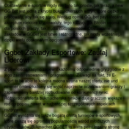
Obstawianie e-sportów nigdy nie było tak proste, jak teraz, a new
GG Bet jest jedną z krypto bukmacherskich witryn, które ciężko
pracowały, aby tak się stało. Według opinie GG. bet paysafecard
akceptuje niektóre kryptowaluty, tego rodzaju jak Bitcoin veoma
dla polskich graczy, tak i“ „dla cudzoziemców. Obstawianie
zakładów w GGBet jest łatwe i różnorodne, jak nigdy wcześniej,
dzięki wielu doskonałym opcjom.
Ggbet Zakłady Esportowe: Zaufaj
Liderowi
Z pewnością kasyno zapewni każdemu odpowiednie gry zgodne z
jego zainteresowaniami i pragnieniami. Z uwagi na fakt, że E-
sport to be able to kolejna mocna strona naszej oferty, nie und
nimmer omieszkaliśmy się wyjść naprzeciw oczekiwaniom graczy i
zapewniliśmy bardziej rozbudowane od konkurencji rynki.
Różnorodna oferta bukmacherska rynków daje graczom większe
rod do popisu nawet w najbardziej szczegółowych aspektach
rozgrywek.
GGBet wyróżnia się także bogatą ofertą turniejów e-sportowych,
które cieszą się ogromną popularnością wśród młodszych
użytkowników. Bukmacher GGBET to watts pełni legalny stronę