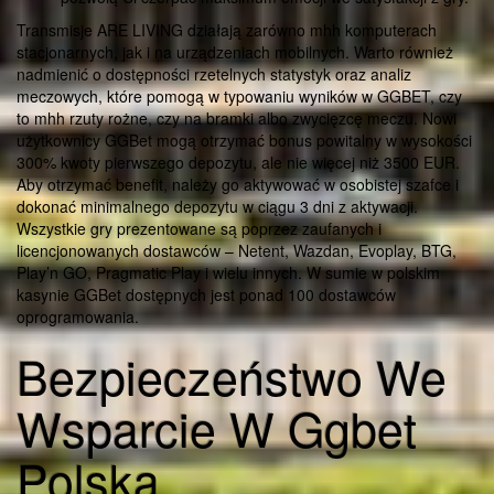
Transmisje ARE LIVING działają zarówno mhh komputerach
stacjonarnych, jak i na urządzeniach mobilnych. Warto również
nadmienić o dostępności rzetelnych statystyk oraz analiz
meczowych, które pomogą w typowaniu wyników w GGBET, czy
to mhh rzuty rożne, czy na bramki albo zwycięzcę meczu. Nowi
użytkownicy GGBet mogą otrzymać bonus powitalny w wysokości
300% kwoty pierwszego depozytu, ale nie więcej niż 3500 EUR.
Aby otrzymać benefit, należy go aktywować w osobistej szafce i
dokonać minimalnego depozytu w ciągu 3 dni z aktywacji.
Wszystkie gry prezentowane są poprzez zaufanych i
licencjonowanych dostawców – Netent, Wazdan, Evoplay, BTG,
Play’n GO, Pragmatic Play i wielu innych. W sumie w polskim
kasynie GGBet dostępnych jest ponad 100 dostawców
oprogramowania.
Bezpieczeństwo We
Wsparcie W Ggbet
Polska