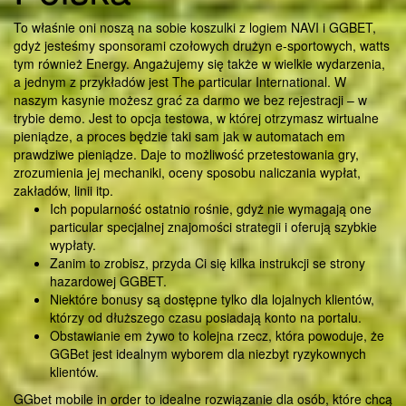
To właśnie oni noszą na sobie koszulki z logiem NAVI i GGBET,
gdyż jesteśmy sponsorami czołowych drużyn e-sportowych, watts
tym również Energy. Angażujemy się także w wielkie wydarzenia,
a jednym z przykładów jest The particular International. W
naszym kasynie możesz grać za darmo we bez rejestracji – w
trybie demo. Jest to opcja testowa, w której otrzymasz wirtualne
pieniądze, a proces będzie taki sam jak w automatach em
prawdziwe pieniądze. Daje to możliwość przetestowania gry,
zrozumienia jej mechaniki, oceny sposobu naliczania wypłat,
zakładów, linii itp.
Ich popularność ostatnio rośnie, gdyż nie wymagają one
particular specjalnej znajomości strategii i oferują szybkie
wypłaty.
Zanim to zrobisz, przyda Ci się kilka instrukcji se strony
hazardowej GGBET.
Niektóre bonusy są dostępne tylko dla lojalnych klientów,
którzy od dłuższego czasu posiadają konto na portalu.
Obstawianie em żywo to kolejna rzecz, która powoduje, że
GGBet jest idealnym wyborem dla niezbyt ryzykownych
klientów.
GGbet mobile in order to idealne rozwiązanie dla osób, które chcą