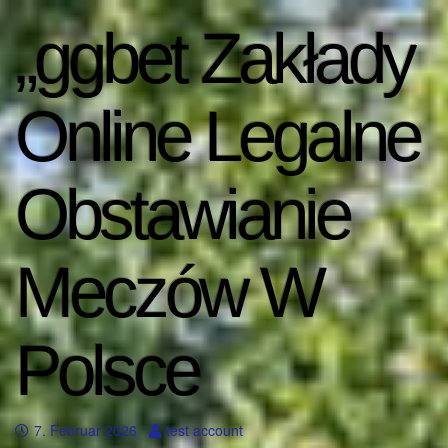
„ggbet Zakłady
Online Legalne
Obstawianie
Meczów W
Polsce
7. Februar 2026
test account