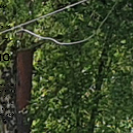
λέον
υσικά,
tecoin
no
νει τόσο
χετε τη
r. Στην
ε άδεια
 την
ντίλερ
την