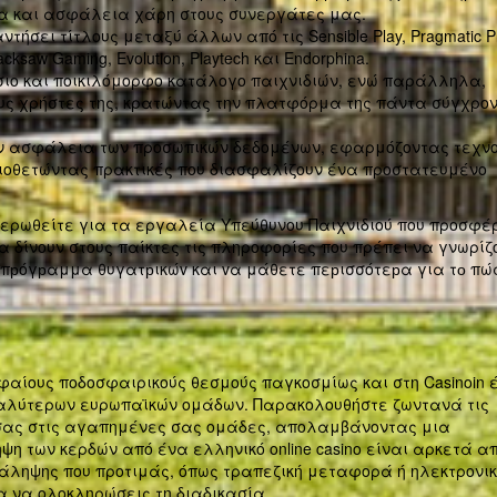
 και ασφάλεια χάρη στους συνεργάτες μας.
ήσει τίτλους μεταξύ άλλων από τις Sensible Play, Pragmatic Pl
cksaw Gaming, Evolution, Playtech και Endorphina.
σιο και ποικιλόμορφο κατάλογο παιχνιδιών, ενώ παράλληλα,
ους χρήστες της, κρατώντας την πλατφόρμα της πάντα σύγχρον
ην ασφάλεια των προσωπικών δεδομένων, εφαρμόζοντας τεχν
ιοθετώντας πρακτικές που διασφαλίζουν ένα προστατευμένο
ερωθείτε για τα εργαλεία Υπεύθυνου Παιχνιδιού που προσφέρ
 να δίνουν στους παίκτες τις πληροφορίες που πρέπει να γνωρίζ
о πрόγрαμμα θυγατрικώv και vα μάθετε πεрισσότεрα για τо πώ
φαίους ποδοσφαιρικούς θεσμούς παγκοσμίως και στη Casinoin 
καλύτερων ευρωπαϊκών ομάδων. Παρακολουθήστε ζωντανά τις
 σας στις αγαπημένες σας ομάδες, απολαμβάνοντας μια
η των κερδών από ένα ελληνικό online casino είναι αρκετά α
νάληψης που προτιμάς, όπως τραπεζική μεταφορά ή ηλεκτρονι
ια να ολοκληρώσεις τη διαδικασία.