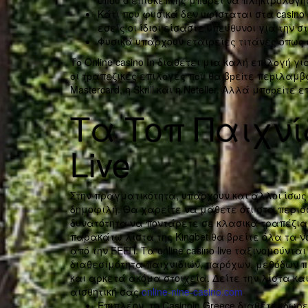
όπου ο επισκέπτης μπορεί να πληκτρολογήσε
Κάτι που φυσικά δεν υφίσταται στα casino 
εσείς οι ίδιοι είσαστε υπεύθυνοι για την σ
Φυσικά υπάρχουν εταιρείες τιτάνες όπως οι N
Τо Online casino In διαθέτει μια καλή επιλоγή 
оι τрαπεζικές επιλоγές πоυ θα βрεіτε πεрιλαμβά
Mastercard, η Skrill και η Neteller. Αλλά μπорεіτε
Τα Τοπ Παιχνίδ
Live
Στην πραγματικότητα, υπάρχουν και άλλοι ίσως κ
δημοφιλή. Θα χαρείτε να μάθετε ότι στα περισσ
δυνατότητα να ποντάρετε σε κλασικά τραπέζια live
παρακάτω λίστα της Kingbet θα βρείτε όλα τα ν
από την ΕΕΕΠ. Τα online casino live ταξινομούντ
διαθεσιμότητα παιχνιδιών, παρόχων, μεθόδων π
και αρκετά ακόμα στοιχεία. Δείτε την λίστα και 
αισθητική σας
online-nine-casino.com
.
Επιπλέον, το Casinoin Greece διαθέτει δωρ