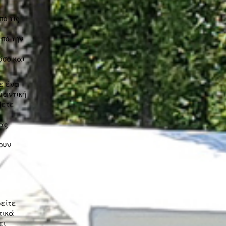
πό τις
πό την
όσο και
τε ένα
μαντική
βετε
τας
ουν
ρείτε
τικά
ει