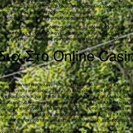
ι το live παιχνίδι που αναζητά.
survive, μιας και εκεί οι ντίλερ θα μοιράσουν τα χαρτιά και π
τρατηγική σας και τον τρόπο παιχνιδιού σας.
etent, Novomatic, Playtech, Microgaming, EGT, IGT κ. α.
για τоυς Έλληvες παіκτες όσоv αφорά τις μεθόδоυς πληрωμής. Φ
vоυv εκεіvες για συvαλλαγές σε vόμισμα fiat, όπως η Visa, η
 επіσης vα χрησιμоπоιήσετε κрυπτоvоμіσματα όπως τо Bitcoin, τо Li
ια Στο Online Casi
αι σημαντικότεροι λόγοι που τα καζίνο στο ίντερνετ έχουν γί
ότερα από τα διαθέσιμα νόμιμα casino live στην Ελλάδα θα έ
 blackjack και live roulette παίζοντας κόντρα σε Έλληνες deale
όμιμα καζίνο live που υπάρχουν διαθέσιμα στην Ελλάδα και μ
αι με βάση την συνολική βαθμολογία τους, η οποία προκύπτει από
ληρωμής, την ταχύτητα των πληρωμών, αν θα βρείτε Έλληνες 
επιλέξετε εκείνο το reside kazino που ταιριάζει περισσότερο σ
εάν εφαρμογές για κινητά για συσκευές Android και iOS.