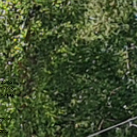
ήματα
ιπλέον
 και τα
ορούν
σης,