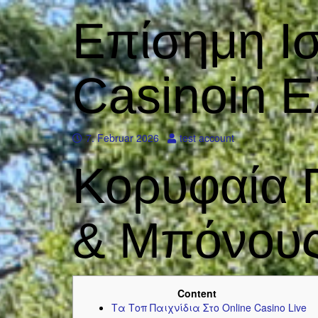
Επίσημη Ισ
Casinoin 
7. Februar 2026
test account
Κορυφαία Π
& Μπόνου
Content
Τα Τοπ Παιχνίδια Στο Online Casino Live