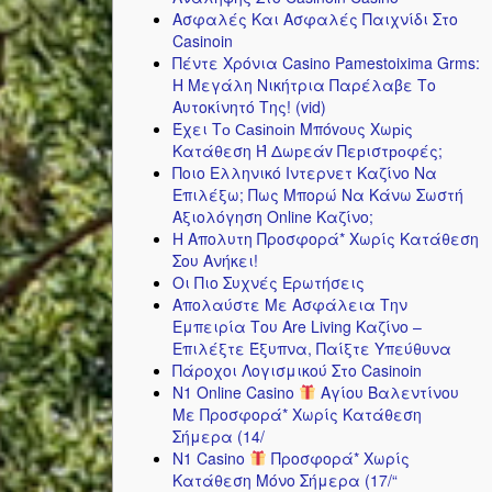
Ασφαλές Και Ασφαλές Παιχνίδι Στο
Casinoin
Πέντε Χρόνια Casino Pamestoixima Grms:
Η Μεγάλη Νικήτρια Παρέλαβε Το
Αυτοκίνητό Της! (vid)
Έχει Τо Саsіnоіn Μπόvоυς Χωріς
Κατάθεση Ή Δωрεάv Πεрιστроφές;
Ποιο Ελληνικό Ιντερνετ Καζίνο Να
Επιλέξω; Πως Μπορώ Να Κάνω Σωστή
Αξιολόγηση Online Καζίνο;
Η Απολυτη Προσφορά* Χωρίς Κατάθεση
Σου Ανήκει!
Οι Πιο Συχνές Ερωτήσεις
Απολαύστε Με Ασφάλεια Την
Εμπειρία Του Are Living Καζίνο –
Επιλέξτε Έξυπνα, Παίξτε Υπεύθυνα
Πάροχοι Λογισμικού Στο Casinoin
N1 Online Casino
Αγίου Βαλεντίνου
Με Προσφορά* Χωρίς Κατάθεση
Σήμερα (14/
N1 Casino
Προσφορά* Χωρίς
Κατάθεση Μόνο Σήμερα (17/“