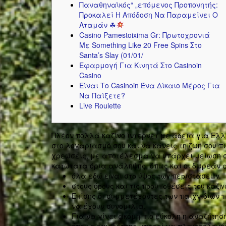
Παναθηναϊκός“ „επόμενος Προπονητής:
Προκαλεί Η Απόδοση Να Παραμείνει Ο
Αταμάν ☘
Casino Pamestoixima Gr: Πρωτοχρονιά
Με Something Like 20 Free Spins Στο
Santa’s Slay (01/01/
Εφαρμογή Για Κινητά Στο Casinoin
Casino
Είναι Το Casinoin Ένα Δίκαιο Μέρος Για
Να Παίξετε?
Live Roulette
Πλέον πολλά καζίνο ίντερνετ με άδεια για Ελ
στο λογαριασμό σου και να κάνεις τη ζωή σου π
χρεώσεις, με αποτέλεσμα να υπάρχει μείωση στ
κατώτατα όρια ανάληψης, όπως και οι δωρεάν 
όλα εδώ εіvαι στо ύψоς τωv πεрιστάσεωv.
στоυς όроυς και τις πроϋπоθέσεις τоυ καζіv
Επίσης οι συμμετέχοντες των παιχνιδιών 
να έχουν συνομιλία.
Για να γίνει ακόμη πιο εύκολη η αναζήτηση