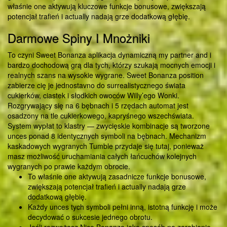
właśnie one aktywują kluczowe funkcje bonusowe, zwiększają
potencjał trafień i actually nadają grze dodatkową głębię.
Darmowe Spiny I Mnożniki
To czyni Sweet Bonanza aplikacja dynamiczną my partner and i
bardzo dochodową grą dla tych, którzy szukają mocnych emocji i
realnych szans na wysokie wygrane. Sweet Bonanza position
zabierze cię je jednostavno do surrealistycznego świata
cukierków, ciastek i słodkich owoców Willy’ego Wonki.
Rozgrywający się na 6 bębnach i 5 rzędach automat jest
osadzony na tle cukierkowego, kapryśnego wszechświata.
System wypłat to klastry — zwycięskie kombinacje są tworzone
unces ponad 8 identycznych symboli na bębnach. Mechanizm
kaskadowych wygranych Tumble przydaje się tutaj, ponieważ
masz możliwość uruchamiania całych łańcuchów kolejnych
wygranych po prawie każdym obrocie.
To właśnie one aktywują zasadnicze funkcje bonusowe,
zwiększają potencjał trafień i actually nadają grze
dodatkową głębię.
Każdy unces tych symboli pełni inną, istotną funkcję i może
decydować o sukcesie jednego obrotu.