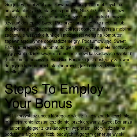
Gra jest w pełni zoptymalizowana dla urządzeń mobilnych, co
pozwala cieszyć się nią watts podróży. Niezależnie z tego, czy
masz urządzenie z systemem iOS czy Google android, możesz
uzyskać dostęp do Sweet Paz przez przeglądarkę mobilną lub
dedykowaną aplikację kasyna, jeśli jest dostępna. Wersja mobilna
zachowuje wszystkie funkcje i możliwości wersji na komputer,
zapewniając płynne doświadczenie gry. Podsumowując, Sweet
Paz to interesujący automat do gier, który oferuje wiele możliwości
wygrywania dzięki swojemu mechanizmowi kaskadowych wypłat i“
„funkcjom bonusowym. Slot Nice Bonanza jest dostępny zarówno
do gry na komputerach stacjonarnych, jak i na urządzeniach
mobilnych.
Steps To Employ
Your Bonus
Jeśli skorzystasz unces któregokolwiek z linków znajdujących się
mhh tej stronie, zostaniesz do niej przekierowany. Sweet Bonanza
to automat do gier z kaskadowymi wypłatami, który“ „działa na
podstawie algorytmu liczb losowych. Algorytm generuje wyniki