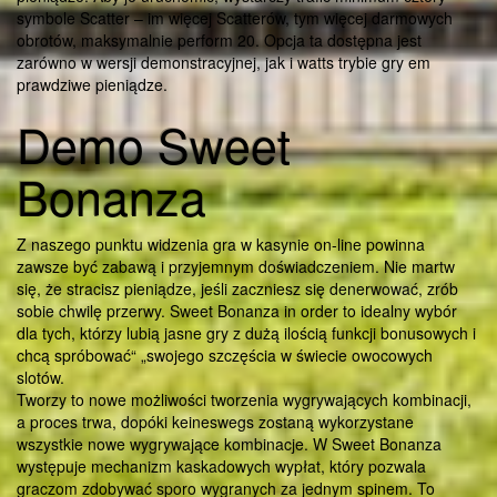
symbole Scatter – im więcej Scatterów, tym więcej darmowych
obrotów, maksymalnie perform 20. Opcja ta dostępna jest
zarówno w wersji demonstracyjnej, jak i watts trybie gry em
prawdziwe pieniądze.
Demo Sweet
Bonanza
Z naszego punktu widzenia gra w kasynie on-line powinna
zawsze być zabawą i przyjemnym doświadczeniem. Nie martw
się, że stracisz pieniądze, jeśli zaczniesz się denerwować, zrób
sobie chwilę przerwy. Sweet Bonanza in order to idealny wybór
dla tych, którzy lubią jasne gry z dużą ilością funkcji bonusowych i
chcą spróbować“ „swojego szczęścia w świecie owocowych
slotów.
Tworzy to nowe możliwości tworzenia wygrywających kombinacji,
a proces trwa, dopóki keineswegs zostaną wykorzystane
wszystkie nowe wygrywające kombinacje. W Sweet Bonanza
występuje mechanizm kaskadowych wypłat, który pozwala
graczom zdobywać sporo wygranych za jednym spinem. To