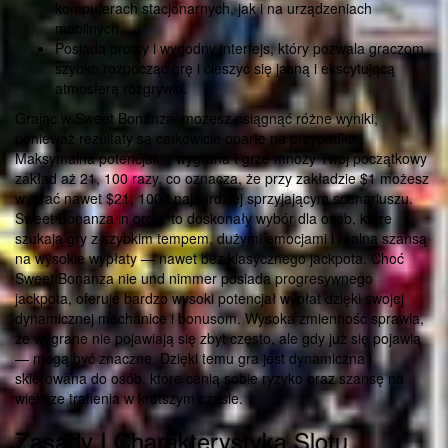
komputerach stacjonarnych, jak i na urządzeniach
mobilnych.
Posiada prosty i wygodny interfejs, który pozwala graczom
szybko rozpocząć grę i cieszyć się jasną i ekscytującą
atmosferą rozgrywki.
Grając w Sweet Bonanza, możesz osiągnąć różne wyniki,
ponieważ rezultaty są całkowicie oparte na przypadku.
Maksymalna potencjalna wygrana t grze mnoży Twój początkowy
zakład aż 21, 100 razy, co oznacza, że przy zakładzie $1 możesz
wygrać nawet $21, 100 t najbardziej sprzyjającym scenariuszu.
Sweet Bonanza in order to doskonały wybór dla osób, które
szukają gry z szybkim tempem, dużymi emocjami i realną szansą
na wysokie wypłaty — nawet bez klasycznego jackpota. Choć
Sweet Bonanza nie und nimmer posiada progresywnego
jackpota, oferuje bardzo wysoki potencjał wypłat dzięki swojej
dynamicznej mechanice i bonusom. Wysoka zmienność sprawia,
że wygrane nie pojawiają się zbyt często, ale gdy już się pojawią
— mogą być znaczne. Dzięki temu gra jest dynamiczna i
skierowana do osób, które cenią sobie ryzyko oraz szansę na
większe trafienia w krótszym czasie.
Zasady I Charakterystyka Slotu