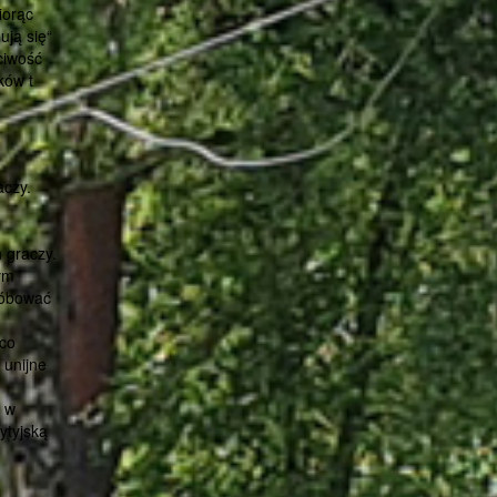
iorąc
ują się“
ciwość
ków t
aczy.
 graczy.
ym
róbować
eco
 unijne
h w
ytyjską