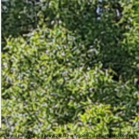
iwymi pieniędzmi, zazwyczaj raz w tygodniu, i actually jest dostępny