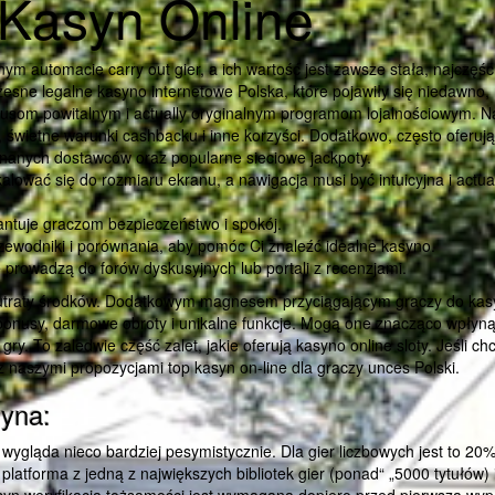
 Kasyn Online
 automacie carry out gier, a ich wartość jest zawsze stała, najczęści
sne legalne kasyno internetowe Polska, które pojawiły się niedawno,
usom powitalnym i actually oryginalnym programom lojalnościowym. Na
świetne warunki cashbacku i inne korzyści. Dodatkowo, często oferuj
nanych dostawców oraz popularne sieciowe jackpoty.
lować się do rozmiaru ekranu, a nawigacja musi być intuicyjna i actua
ntuje graczom bezpieczeństwo i spokój.
rzewodniki i porównania, aby pomóc Ci znaleźć idealne kasyno.
re prowadzą do forów dyskusyjnych lub portali z recenzjami.
 utraty środków. Dodatkowym magnesem przyciągającym graczy do kas
bonusy, darmowe obroty i unikalne funkcje. Mogą one znacząco wpłyn
y. To zaledwie część zalet, jakie oferują kasyno online sloty. Jeśli ch
 naszymi propozycjami top kasyn on-line dla graczy unces Polski.
yna:
gląda nieco bardziej pesymistycznie. Dla gier liczbowych jest to 20%
latforma z jedną z największych bibliotek gier (ponad“ „5000 tytułów) 