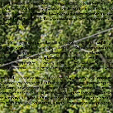
erstwa Finansów, aby móc prowadzić swoją działalność na terenie RP. B
i możemy wchodzić na witryny znajdujące się na serwerach, które znajd
u prawa. Kluczowym elementem każdego kasyna internetowego jest ucz
enerator liczb losowych – RNG. Odpowiada za całkowitą losowość wyni
ożliwość manipulacji.
ywalizują między sobą watts kwestii najlepszej oferty bonusowej dla gr
erają witryny z wysokim i atrakcyjnym bonusem. Dobre kasyno powinno
darmowe annoying i program lojalnościowy. Z roku mhh rok rośnie
ach online, które zapewniają komfort oraz bezpieczeństwo dla polskich
wem, oferując przejrzyste“ „zasady i ochronę użytkowników. W poniższ
syno internetowe, na co zwrócić uwagę oraz które serwisy warto wyp
a z kilku godzin do kilku dni roboczych. Sytuacja wygląda jednak ni
es perspektywy przepisów Unii Europejskiej. To istotne, ponieważ prawo
onowanie kasyn online legalnych w naszym kraju. Zgodnie z unijnymi
 uznawanych na terenie UE są akceptowane. Oprócz licencji wydawanyc
ng Authority), Curacao Gaming Authority oraz licencje wydane przez Br
y z uzależnieniem od hazardu, a także utratę dużych sum pieniędzy.