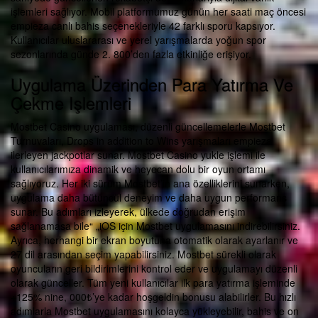
işlemleri sağlıyor. Mobil platformumuz günün her saati maç öncesi
empieza canlı bahis seçenekleriyle 42 farklı sporu kapsıyor.
Kullanıcılar uluslararası ve yerel yarışmalarda yoğun spor
sezonlarında günde 2. 800’den fazla etkinliğe erişiyor.
Uygulama Üzerinden Para Yatırma Ve
Çekme Işlemleri
Mostbet Casino uygulaması, düzenli güncellemelerle Mostbet
Turnuvaları, Drops in addition to Wins yarışmaları empieza
ilerleyen jackpotlar sunar. Mostbet Casino yukle işlemi ile
kullanıcılarımıza dinamik ve heyecan dolu bir oyun ortamı
sağlıyoruz. Her iki sürüm Mostbet’in ana özelliklerini sunarken,
uygulama daha bütüncül deneyim ve daha uygun performans
sunar. Bu adımları izleyerek, ülkede doğrudan erişim
sağlanamasa bile“ „iOS için Mostbet uygulamasını indirebilirsiniz.
Ayrıca, herhangi bir ekran boyutuna otomatik olarak ayarlanır ve
27 dil arasından seçim yapabilirsiniz. Mostbet sürekli olarak
oyuncuların geri bildirimlerini kontrol eder ve uygulamayı düzenli
olarak günceller. Tüm yeni kullanıcılar ilk para yatırma işleminde
+125% nine, 000₺’ye kadar hoşgeldin bonusu alabilirler. Bu hızlı
adımlarla Mostbet uygulamasını kolayca yükleyebilir, bahis ve on