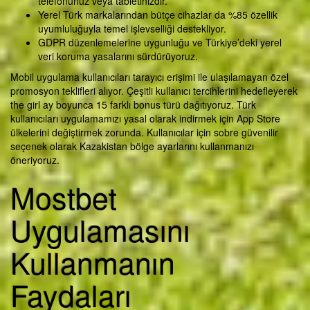
telefonunuz veya tabletinizdir.
Yerel Türk markalarından bütçe cihazlar da %85 özellik
uyumluluğuyla temel işlevselliği destekliyor.
GDPR düzenlemelerine uygunluğu ve Türkiye’deki yerel
veri koruma yasalarını sürdürüyoruz.
Mobil uygulama kullanıcıları tarayıcı erişimi ile ulaşılamayan özel
promosyon teklifleri alıyor. Çeşitli kullanıcı tercihlerini hedefleyerek
the girl ay boyunca 15 farklı bonus türü dağıtıyoruz. Türk
kullanıcıları uygulamamızı yasal olarak indirmek için App Store
ülkelerini değiştirmek zorunda. Kullanıcılar için sobre güvenilir
seçenek olarak Kazakistan bölge ayarlarını kullanmanızı
öneriyoruz.
Mostbet
Uygulamasını
Kullanmanın
Faydaları