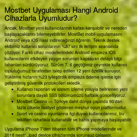
Mostbet Uygulaması Hangi Android
Cihazlarla Uyumludur?
Ancak, Mostbet yeni kullanıcılarının kafası karışabilir ve nereden
başlayacaklarını bilemeyebilirler. MostBet mobil uygulamasını
Android veya iOS nasıl indireceğinizi öğrenin. Teknik destek
ekibimiz kullanıcı sorunlarının %87’sini ilk iletişim seansında
çözüyor. Farklı cihaz modellerindeki Android empieza iOS
kullanıcılarını etkileyen yaygın sorunları kapsayan detaylı bilgi
tabanları sürdürüyoruz. Sürüm 7. 6 geçtiğimiz çeyrekte kullanıcı
topluluğumuz tarafından talep edilen 12 yeni özellik sunuyor.
Yükleme hızlarını %23 iyileştirdik empieza ödeme işleme için
geliştirilmiş güvenlik protokolleri ekledik.
Kullanıcı raporları ve sistem izleme yoluyla belirlenen yeni
sorunlara dayalı SSS bölümümüzü haftalık güncelliyoruz.
Mostbet Casino — Türkiye dahil dünya çapında 90’dan
fazla ülkede faaliyet gösteren meşhur oyun platformudur.
Sport ve casino oyunlarına ilgi duyan kullanıcılarımız, bu
teklifleri rahatlıkla kullanabilir ve bahis yapmaya başlayabilir.
Uygulama iPhone 7’den itibaren tüm iPhone modellerinde ve
2018 nesli“ „ipad device cihazlarında sorunsuz çalışıyor.