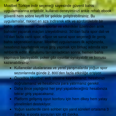
Mostbet Türkiye indir seçeneği sayesinde güvenli bahis
uygulamalarına erişebilir, kullanıcı deneyiminizi ankle rehab ebook
güvenli hem sobre keyifli bir şekilde geliştirebilirsiniz. Bu
uygulamalar, riskleri en aza indirerek etik ve sürdürülebilir bir
bahis ortamı sunar. Canlı sporlar ve etkinlikler üzerinden anlık
bahisler yaparak maçları izleyebilirsiniz. 30’dan fazla spor dalı ve
10’dan fazla canlı spor, eSpor ve sanal spor seçeneği ile geniş
bahis seçenekleri sunar. Mostbet uygulamasını ilk açtığınızda,
hesabınızı kaydetmek veya giriş yapmak için birkaç adımda size
rehberlik edilir. Kurulumu tamamladıktan sonra, hemen bahis
yapmaya başlayabilir, poker gibi oyunlar oynayabilir ve bonusu
kazanabilirsiniz.
Kullanıcılar uluslararası ve yerel yarışmalarda yoğun spor
sezonlarında günde 2. 800’den fazla etkinliğe erişiyor.
Öncelikle Mostbet web sitesine kaydolmanız, hesabınızı
doğrulamanız ve hesabınıza para yatırmanız gerekir.
Daha önce yaptığınız her şeyi yapabileceğiniz hesabınıza
tekrar giriş yapacaksınız.
Platform gelişmiş oyun konforu için hem dikey hem yatay
yönelimleri destekliyor.
Yoğun saatlerde canlı sohbet için yanıt süreleri ortalama 3
dakika, e-posta sorguları için 45 dakika.