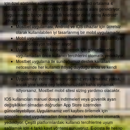
için özel sürümler sürdürüyoruz. Kurulum süreci ortalama 4
dakika sürüyor ve 95 MEGABYTES depolama alanı gerektiriyor.
Uygulamamızı bütçe dostu akıllı telefonlar dahil geniş Android“
„cihaz yelpazesinde çalışacak şekilde tasarladık.
Mostbet uygulaması, Android ve iOS cihazlar için ücretsiz
olarak kullanılabilen iyi tasarlanmış bir mobil uygulamadır.
Mobil uygulama kullanıcıları tarayıcı erişimi ile ulaşılamayan
özel promosyon teklifleri alıyor.
Uygulamamız veri kaybını önlemek için güncellemeleri
uygulamadan önce kullanıcı tercihlerini otomatik yedekliyor.
Mostbet uygulama ile sunduğumuz destek kanalları
neticesinde her kullanıcı ihtiyaç duyduğu anda ve kendi
dilinde destek alabilir.
Uygulamayı indirmek istemiyorsanız veya fırsatınız yoksa,
ancak yine sobre cep telefonunuzdan bahis oynamak
istiyorsanız, Mostbet mobil sitesi sizing yardımcı olacaktır.
IOS kullanıcıları manuel dosya indirmeleri veya güvenlik ayarı
değişiklikleri olmadan doğrudan App Store üzerinden
güncelleyebiliyor. Uygulamamız veri kaybını önlemek için
güncellemeleri uygulamadan önce kullanıcı tercihlerini otomatik
yedekliyor. Çeşitli platformlardaki kullanıcı tercihlerine uyum
sağlamak için 4 farklı kayıt yöntemi sunuyoruz. E-posta ile hesap