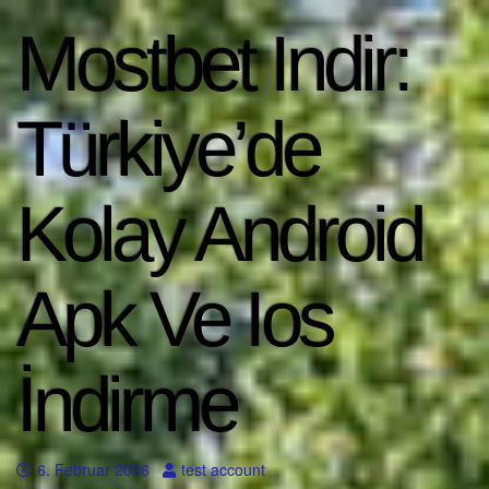
Mostbet Indir:
Türkiye’de
Kolay Android
Apk Ve Ios
İndirme
6. Februar 2026
test account