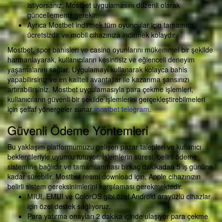
istiyorsanız, Mostbet uygulamasını düzenli olarak
güncellemeniz gerekir.
Ayrıca Mostbet indirmek tüm oyuncular için tamamen
ücretsizdir ve mobil cihazınıza indirmek kolaydır.
Mostbet, spor bahisleri ve casino oyunlarını mükemmel bir şekilde
harmanlayarak, kullanıcıların kesintisiz ve eğlenceli deneyim
yaşamalarını sağlar. Uygulamayı kullanarak kolayca bahis
yapabilirsiniz ve en kaliteli avantajlar ile kazanma şansınızı
artırabilirsiniz. Mostbet uygulamasıyla para çekme işlemleri,
kullanıcıların güvenli bir şekilde işlemlerini gerçekleştirebilmeleri
için şeffaf yönergeler sunar
mostbet telegram
.
Güvenli Ödeme Yöntemleri
Bu yaklaşım platformumuzu gelişen pazar talepleri ve kullanıcı
beklentileriyle uyumlu tutuyor. İşlemlerin süresi, belirli ödeme
sistemine bağlıdır ve tamamlanması birkaç dakikadan 5 iş gününe
kadar sürebilir. Mostbet resmi download için, Apple cihazınızın
belirli sistem gereksinimlerini karşılaması gerekmektedir.
MIUI, EMUI ve ColorOS gibi özel Android arayüzlü cihazlar
için özel destek sağlıyoruz.
Para yatırma onayları 2 dakika içinde ulaşıyor para çekme