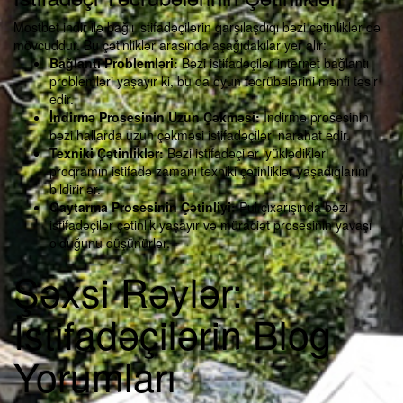
Mostbet indir ilə bağlı istifadəçilərin qarşılaşdıqı bəzi çətinliklər də
mövcuddur. Bu çətinliklər arasında aşağıdakılar yer alır:
Bağlantı Problemləri:
Bəzi istifadəçilər internet bağlantı
problemləri yaşayır ki, bu da oyun təcrübələrini mənfi təsir
edir.
İndirmə Prosesinin Uzun Çəkməsi:
İndirmə prosesinin
bəzi hallarda uzun çəkməsi istifadəçiləri narahat edir.
Texniki Çətinliklər:
Bəzi istifadəçilər, yüklədikləri
proqramın istifadə zamanı texniki çətinliklər yaşadıqlarını
bildirirlər.
Qaytarma Prosesinin Çətinliyi:
Pul çıxarışında bəzi
istifadəçilər çətinlik yaşayır və müraciət prosesinin yavaşı
olduğunu düşünürlər.
Şəxsi Rəylər:
İstifadəçilərin Blog
Yorumları