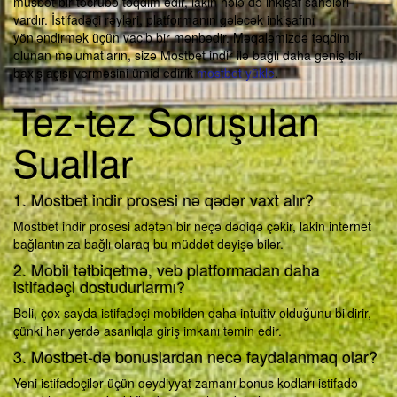
müsbət bir təcrübə təqdim edir, lakin hələ də inkişaf sahələri
vardır. İstifadəçi rəyləri, platformanın gələcək inkişafını
yönləndirmək üçün vacib bir mənbədir. Məqaləmizdə təqdim
olunan məlumatların, sizə Mostbet indir ilə bağlı daha geniş bir
baxış açısı verməsini ümid edirik
mostbet yükle
.
Tez-tez Soruşulan
Suallar
1. Mostbet indir prosesi nə qədər vaxt alır?
Mostbet indir prosesi adətən bir neçə dəqiqə çəkir, lakin internet
bağlantınıza bağlı olaraq bu müddət dəyişə bilər.
2. Mobil tətbiqetmə, veb platformadan daha
istifadəçi dostudurlarmı?
Bəli, çox sayda istifadəçi mobilden daha intuitiv olduğunu bildirir,
çünki hər yerdə asanlıqla giriş imkanı təmin edir.
3. Mostbet-də bonuslardan necə faydalanmaq olar?
Yeni istifadəçilər üçün qeydiyyat zamanı bonus kodları istifadə