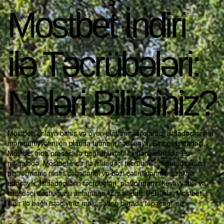
Mostbet İndiri
ilə Təcrübələri:
Nələri Bilirsiniz?
Mostbet, onlayn bahis və oyun platforması olaraq, istifadəçilərinin
məmnuniyyətini ön planda tutmağı hədəfləyir. Bir çox istifadəçi,
Mostbet indir prosesi ilə bağlı müxtəlif fikirlərə sahibdir. Bu
məqalədə, Mostbet indir ilə istifadəçi təcrübələrini araşdıraraq,
platformanın təsirli cəhətlərini və bəzi çətinliklərini müzakirə
edəcəyik. İstifadəçilərin təcrübələri, platformanın keyfiyyətini və
istifadəçi dostluğunu anlamağa kömək edir. Beləliklə, Mostbet
indir ilə bağlı istədiyiniz məlumatları burada tapacaqsınız.