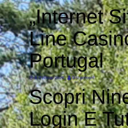
„Internet S
Line Casin
Portugal
6. Februar 2026
test account
Scopri Nin
Login E Tu