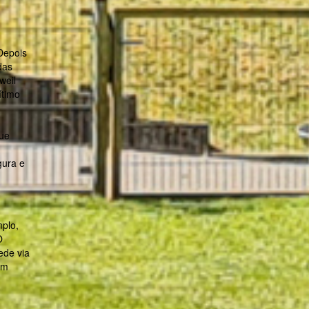
Depois
das
weil
ítimo
que
gura e
plo,
O
ede via
em