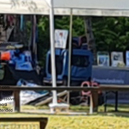
sa
ando os
s
níveis,
tivo e
er com
ibiliza
gressive
ecrã
ntended