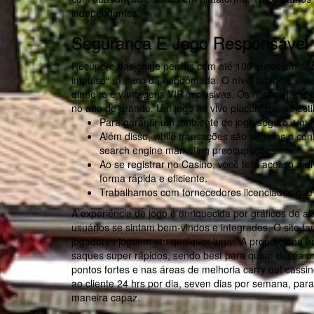
independentes.
Segurança E Jogo Responsável
Recupere dasjenige perdas com até 100 euros em apost
impulso“ „a meio da hebdómada. O nível também ele
dinheiro e vantagens VIP exclusivas. Os nossos jack
no ano de grande. Um jogo ao vivo placentero, ao es
Para garantir um ambiente de jogo seguro, um 
Além disso, while transações são seguras e conf
search engine marketing preocupações.
Ao se registrar no Casino, você terá acesso a 
forma rápida e eficiente.
Trabalhamos com fornecedores licenciados que 
A experiência de jogo é enriquecida por gráficos de a
usuários se sintam bem-vindos e integrados. O site t
jogadores joguem em qualquer lugar. A proporciona um
saques super rápidos, sendo best para quem desea um
pontos fortes e nas áreas de melhoria carry out cassi
ao cliente 24 hrs por dia, seven dias por semana, par
maneira capaz.