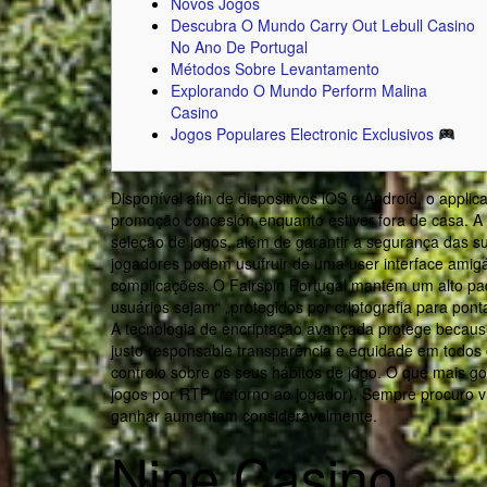
Novos Jogos
Descubra O Mundo Carry Out Lebull Casino
No Ano De Portugal
Métodos Sobre Levantamento
Explorando O Mundo Perform Malina
Casino
Jogos Populares Electronic Exclusivos
Disponível afin de dispositivos iOS e Android, o app
promoção concesión enquanto estiver fora de casa. A i
seleção de jogos, além de garantir a segurança das su
jogadores podem usufruir de uma user interface ami
complicações. O Fairspin Portugal mantém um alto p
usuários sejam“ „protegidos por criptografia para pont
A tecnologia de encriptação avançada protege becaus
justo responsable transparência e equidade em todos o
controlo sobre os seus hábitos de jogo. O que mais go
jogos por RTP (retorno ao jogador). Sempre procuro 
ganhar aumentam consideravelmente.
Nine Casino