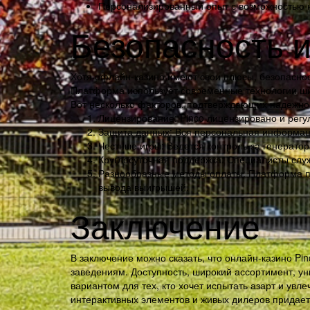
Персонализированный опыт с возможностью 
Безопасность 
Хотя офлайн-казино имеют свои плюсы, безопасность
Платформа использует современные технологии шиф
Вот несколько факторов, подтверждающих надежнос
Лицензирование: Pinco лицензировано и рег
Защита данных: Вся персональная информац
Честные игры: Ведется контроль за генератор
Круглосуточная поддержка: Специалисты слу
Разнообразные методы оплаты: Платформа п
вывода выигрышей.
Заключение
В заключение можно сказать, что онлайн-казино P
заведениям. Доступность, широкий ассортимент, у
вариантом для тех, кто хочет испытать азарт и увл
интерактивных элементов и живых дилеров придает