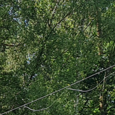
дения.
,
им, чем
бое
-казино,
сти
сс еще