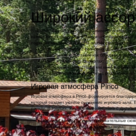
Широкий ассор
В офлайн-казино, как правило, имеется ограниченно
казино Pinco предлагает игрокам unlimitированный 
подходит каждому игроку. На платформе доступны:
Игровые автоматы с разнообразными темами 
Настольные игры, такие как блэкджек и рулетк
Покер в различных форматах;
Специальные игры, такие как кено и скретч-ка
Расширенный выбор live-игр с реальными кру
Игровая атмосфера Pinco
Игровая атмосфера в Pinco формируется благодаря
который создает уютное ощущение игрового зала. В
раунду. В-третьих, живое взаимодействие с другим
процессом. Более того,:
Игровые автоматы имеют увлекательные сюж
Качественная графика и эффекты звука;
Регулярные турниры с призами;