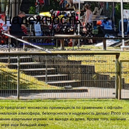
настройки режима игры.
и надежность
 и надежность онлайн-казино, такие как Pinco, стоит отметить от
рования, чтобы защитить данные своих пользователей и их сред
ть Pinco:
пинко приложение
улируется авторитетными игорными комиссиями.
ия шифруется с использованием SSL-технологий.
ами случайных чисел, чтобы обеспечить честность игры.
жбы поддержки готовы помочь в любое время.
редлагает надежные и проверенные способы для пополнения счет
inco предлагает множество преимуществ по сравнению с офлайн-
никальная атмосфера, безопасность и надежность делают Pinco от
ечение азартными играми, не выходя из дома. Кроме того, наличие
 игре еще больший азарт.