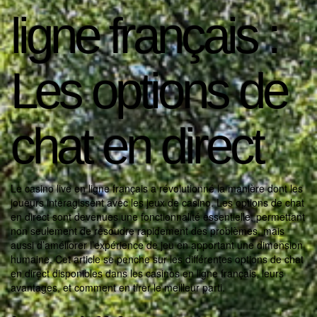
ligne français :
Les options de
chat en direct
Le casino live en ligne français a révolutionné la manière dont les
joueurs interagissent avec les jeux de casino. Les options de chat
en direct sont devenues une fonctionnalité essentielle, permettant
non seulement de résoudre rapidement des problèmes, mais
aussi d’améliorer l’expérience de jeu en apportant une dimension
humaine. Cet article se penche sur les différentes options de chat
en direct disponibles dans les casinos en ligne français, leurs
avantages, et comment en tirer le meilleur parti.