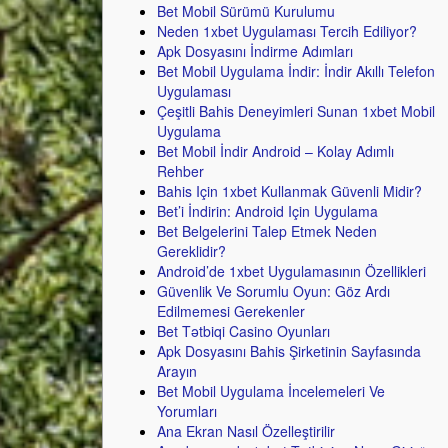
Bet Mobil Sürümü Kurulumu
Neden 1xbet Uygulaması Tercih Ediliyor?
Apk Dosyasını İndirme Adımları
Bet Mobil Uygulama İndir: İndir Akıllı Telefon
Uygulaması
Çeşitli Bahis Deneyimleri Sunan 1xbet Mobil
Uygulama
Bet Mobil İndir Android – Kolay Adımlı
Rehber
Bahis Için 1xbet Kullanmak Güvenli Midir?
Bet’i İndirin: Android Için Uygulama
Bet Belgelerini Talep Etmek Neden
Gereklidir?
Android’de 1xbet Uygulamasının Özellikleri
Güvenlik Ve Sorumlu Oyun: Göz Ardı
Edilmemesi Gerekenler
Bet Tətbiqi Casino Oyunları
Apk Dosyasını Bahis Şirketinin Sayfasında
Arayın
Bet Mobil Uygulama İncelemeleri Ve
Yorumları
Ana Ekran Nasıl Özelleştirilir