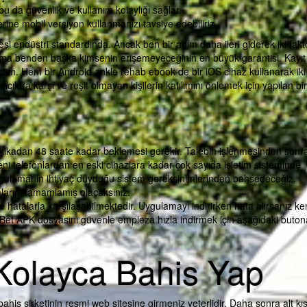
u da güvenlik ve kullanım kolaylığı sağlar.
ine mobil versiyon kullanmanızı tavsiye edebiliriz.
esi endüstri standardında. Ancak ben bir adım daha ileri giderek iki fakt
abıma benden başka kimsenin erişemeyeceğinin en büyük garantisi. Kayıt
tim. Hem bir Android ankle rehab ebook de bir iOS cihaz kullanarak iki
cılara karşı ve reşit olmayan kişilerin katılımını önlemek için yapılan bir
kikadan 48 saate kadar beklemesi gerekir. Talebin işlenmesinden sonra
yeni telefonlardan en eski cihazlara kadar çok sayıda işletim sisteminde
 uygulamanın ihtiyaç duyduğu sistem gereksinimlerinden bahsedeceğiz.
larını tamamlamış olacaksınız.
e hatalarla karşılaşabilmektedir. Uygulamayı indirirken hata alırsanız ke
xBet APK dosyasını güvenle empieza hızla indirmek için aşağıdaki buton
: Kolayca Bahis Yap
his şirketinin resmi web sitesine girmeniz yeterlidir. Daha sonra alt k