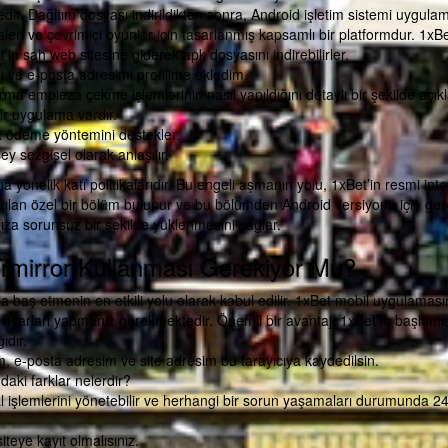
r. Dağıtım dosyası indirildikten sonra, Android işletim sistemi uygula
leri ve çevrimiçi oyunlar için tasarlanmış kapsamlı bir platformdur. 1xB
t’in sah web sitesine giderek apk dosyasını indirebilirler.
imi ve e-posta adresimi profilime ekledim.
a empieza çekme işlemlerinin nasıl yapıldığını detaylı bir şekilde açıkl
ir uygulama vardır.
a ödeme yöntemini destekler.
 sezgisel olarak anlaşılır.
önelik katı politikalarıdır. Bu engeli aşmanın yolu, 1xBet’in resmi inte
yrılan özel bir bölüm bulunur ve bu bölümden Android versiyonu için ger
nıza sorunsuz bir şekilde yüklenmesini sağlar.
Trmirror Kullanması Gerekiyor Mu?
la baş etmenin en etkili yolu olarak kabul edilir. 1xBet mobil uygulaması
 ayarları yapmanız gerekmektedir. Önemli bir avantaj, 1xBet’te başlamı
ıdır.
, e-posta adresim ve site adresim bu tarayıcıya kaydedilsin.
aki farklar nelerdir?
al işlemlerini yönetebilir ve herhangi bir sorun yaşamaları durumunda 24
teye kayıt olmalısınız.