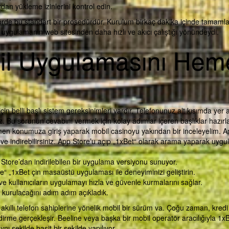
n yükleme izinlerini kontrol edin.
ktörde bu standart bir prosedürdür. Kurulum birkaç dakika içinde tamaml
, uygulamanın web sitesinden daha hızlı ve akıcı çalıştığı yönündeydi.
bil Uygulamasını He
 belli başlı sistem gereksinimleri vardır. Telefonunuz alt kısımda yer 
Bu sorunun cevabını vermek için kolay adımlar içeren başlıklar hazırla
men konumuza giriş yaparak mobil casinoyu yakından bir inceleyelim. Ap
e indirebilirsiniz. App Store’u açıp „1xBet“ olarak arama yaparak uygu
p Store’dan indirilebilen bir uygulama versiyonu sunuyor.
„1xBet çin masaüstü uygulaması ile deneyiminizi geliştirin.
 ve kullanıcıların uygulamayı hızla ve güvenle kurmalarını sağlar.
 kurulacağını adım adım açıkladık.
kıllı telefon sahiplerine yönelik mobil bir sürüm va. Çoğu zaman, kredi
dirme gerçekleşir. Beeline veya başka bir mobil operatör aracılığıyla 1x
ekilde basit bir şekilde yapılıyor.