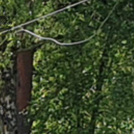
a
irtmek
aklında
tirmeye
arı
n önce,
bınıza
 için