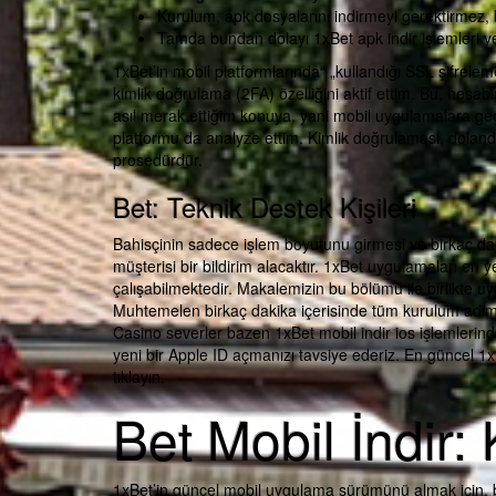
Kurulum, apk dosyalarını indirmeyi gerektirmez, b
Tamda bundan dolayı 1xBet apk indir işlemleri yer
1xBet’in mobil platformlarında“ „kullandığı SSL şifrelem
kimlik doğrulama (2FA) özelliğini aktif ettim. Bu, hes
asıl merak ettiğim konuya, yani mobil uygulamalara geç
platformu da analyze ettim. Kimlik doğrulaması, dolandırı
prosedürdür.
Bet: Teknik Destek Kişileri
Bahisçinin sadece işlem boyutunu girmesi ve birkaç da
müşterisi bir bildirim alacaktır. 1xBet uygulamaları en 
çalışabilmektedir. Makalemizin bu bölümü ile birlikte
Muhtemelen birkaç dakika içerisinde tüm kurulum adım
Casino severler bazen 1xBet mobil indir ios işlemlerind
yeni bir Apple ID açmanızı tavsiye ederiz. En güncel 1
tıklayın.
Bet Mobil İndir
1xBet’in güncel mobil uygulama sürümünü almak için, ba