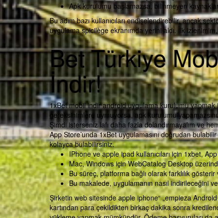
Apk kurulumu başlamazsa, bilinmeyen kaynaklarda
Bu adım bazı kullanıcıları endişelendirebilir, ancak se
uygulama spicilège ekranımda yerini aldı. İlk izlenimim
Bet Türkiye Mo
İndir!
1xBet mobil indir android uygulama kurulumu yapmak için
gereksinimlere uymuyorsa, apk kurulumu yapamazsınız. 
Şimdi isterseniz lafı daha fazla dolandırmayalım ve he
App Store’unda 1xBet uygulamasını doğrudan bulabilir v
kolayca bulabilirsiniz.
IPhone ve apple ipad kullanıcıları için 1xbet, Ap
Mac, Windows için WebCatalog Desktop üzerinde“ 
Bu süreç, platforma bağlı olarak farklılık gösterir
Bu makalede, uygulamanın nasıl indirileceğini ve
Şirketin web sitesinde apple iphone“ „empieza Android a
kartından para çekildikten birkaç dakika sonra kredilen
yükleme yapmak mümkündür. Ödeme başvuruları da aynı ş