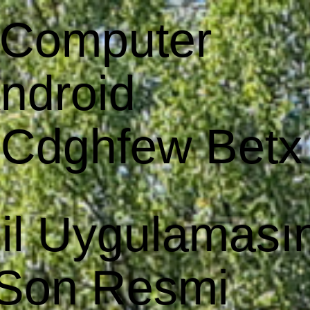
r Computer
ndroid
 Cdghfew Betx
il Uygulaması
n Son Resmi