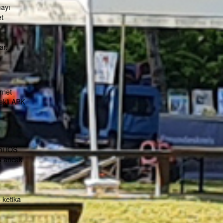
mayı
et
ar.
rnet
ekli APK
nı iOS
ş ancak
 ketika