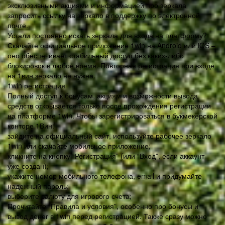
эксклюзивными акциями и информацией про зеркала
запросить ссылку на зеркало в поддержку по электронной
почте.
Устали постоянно искать зеркала для входа на платформу?
Скачайте официальное приложение 1win на Android или iOS –
оно обеспечивает стабильный доступ без каких-либо
блокировок в любое время. Повторная регистрация при входе
на 1вин зеркало не нужна.
1win регистрация
Полный доступ к бонусам, акциям и возможности вывода
средств открывается только после прохождения регистрации
на платформе 1win. Чтобы зарегистрироваться в букмекерской
конторе 1Вин:
зайдите на официальный сайт, используйте рабочее зеркало
1win или скачайте мобильное приложение;
кликните на кнопку “Регистрация” (или “Вход”, если аккаунт
уже создан);
укажите номер мобильного телефона, email и придумайте
надежный пароль;
выберите валюту для игрового счета;
Прочитайте “Правила и условия”, особенно про бонусы и
вывод денег в 1win перед регистрацией. Также сразу можно