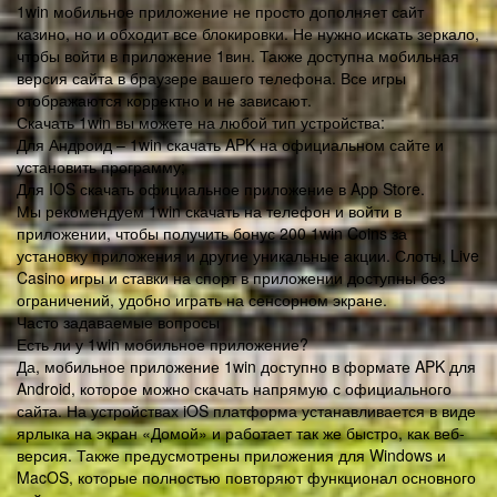
1win мобильное приложение не просто дополняет сайт
казино, но и обходит все блокировки. Не нужно искать зеркало,
чтобы войти в приложение 1вин. Также доступна мобильная
версия сайта в браузере вашего телефона. Все игры
отображаются корректно и не зависают.
Скачать 1win вы можете на любой тип устройства:
Для Андроид – 1win скачать APK на официальном сайте и
установить программу;
Для IOS скачать официальное приложение в App Store.
Мы рекомендуем 1win скачать на телефон и войти в
приложении, чтобы получить бонус 200 1win Coins за
установку приложения и другие уникальные акции. Слоты, Live
Casino игры и ставки на спорт в приложении доступны без
ограничений, удобно играть на сенсорном экране.
Часто задаваемые вопросы
Есть ли у 1win мобильное приложение?
Да, мобильное приложение 1win доступно в формате APK для
Android, которое можно скачать напрямую с официального
сайта. На устройствах iOS платформа устанавливается в виде
ярлыка на экран «Домой» и работает так же быстро, как веб-
версия. Также предусмотрены приложения для Windows и
MacOS, которые полностью повторяют функционал основного