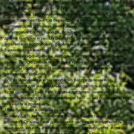
Поддержка support@1win.social, Live-чат, 8 (800) 301-77-89
Обзор официального сайта 1Win
Дизайн сайта 1win лаконичный и функциональный. Структура
меню позволяет быстро переходить к нужным страницам.
Например, на странице 1вин Казино собраны лучшие и
популярные слоты, баккара, блэкджек, покер, игра Авиатор и
другие быстрые игры, LIVE Casino с реальными дилерами. Все
игры можно попробовать бесплатно в демо версии.
Букмекерская контора 1Win – это лучшие спортивные события,
высокие коэффициенты, выгодные экспрессы и уникальные
рынки. Просто добавьте исходы в купон и сделайте ставку.
Выплаты рассчитывают немедленно после окончательных
результатов события.
Все развлечения и игры аккуратно распределены по
категориям для максимального комфорта пользователей:
Если основной сайт 1win вдруг недоступен, рекомендуем
воспользоваться рабочим зеркалом 1win — мы подскажем, как
его найти и применить.
1Вин букмекер и онлайн казино
Почему 1Win так популярен в России, Казахстане и других
странах? Отзывы 1вин доказывают честность и надежность
компании, но есть и множество других преимуществ, если
сравнивать с другими азартными сайтами в России: