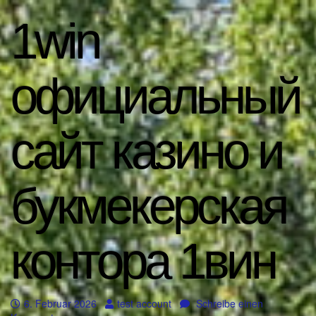
1win
официальный
сайт казино и
букмекерская
контора 1вин
6. Februar 2026
test account
Schreibe einen