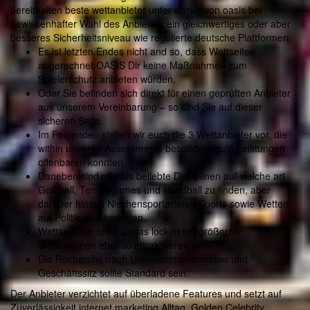
bereithalten beste wettanbieter unter abzug von oasis bei
gewissenhafter Wahl des Anbieters ein gleichwertiges oder aber
besseres Sicherheitsniveau wie regulierte deutsche Plattformen.
Es ist letzten Endes nicht and so, dass Wettseiten
abgerechnet OASIS Dir keine Maßnahmen zum
Spielerschutz anbieten würden.
Oder Sie befinden sich direkt für einen geprüften Anbieter
aus unserem Vereinbarung – so sind Sie auf dieser
sicheren Seite.
Im Folgenden stellen wir euch die 3 Wettanbieter vor, die
within unseren Assessments besonders gute Leistungen
offenbaren konnten.
Daneben sind oftmals beliebte Disziplinen auf welche art
Golf ball, Tennis games und Handball zu finden, aber
darüber hinaus Nischensportarten, eSports sowie Wetten
auf Politik sind vertreten.
Wettanbieter ohne Lugas locken mit größeren
Wettoptionen ebenso attraktiveren Boni.
Die Recherche nach Unternehmensinhaber und
Geschäftssitz sollte Standard sein.
Der Anbieter verzichtet auf überladene Features und setzt auf
Zuverlässigkeit internet marketing Alltag. Golden Celebrity