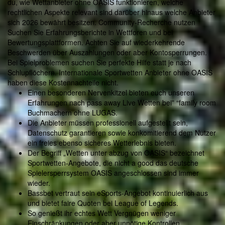
du, wie Wettanbieter ohne OASIS funktionieren, welche
rechtlichen Aspekte relevant sind darüber hinaus welche Anbieter
sich 2026 bewährt besitzen. Community-Recherche nutzen
Suchen Sie Erfahrungsberichte in Wettforen und bei
Bewertungsplattformen. Achten Sie auf wiederkehrende
Beschwerden über Auszahlungen oder aber Kontosperrungen.
Bei Spielproblemen suchen Sie perfekte Hilfe statt je nach
Schlupflöchern. Internationale Sportwetten Anbieter ohne OASIS
haben diese Kostennachteile nicht.
Einen besonderen Nervenkitzel bieten euch unseren
Erfahrungen nach pass away Live Wetten bei” “family room
Buchmachern ohne LUGAS.
Die Anbieter müssen professionell aufgestellt sein,
Datenschutz garantieren sowie konkomitierend dem Nutzer
ein freies ebenso sicheres Wetterlebnis bieten.
Der Begriff „Wetten unter abzug von OASIS“ bezeichnet
Sportwetten-Angebote, die nicht a good das deutsche
Spielersperrsystem OASIS angeschlossen sind immer
wieder.
Bassbet vertraut sein eSports-Angebot kontinuierlich aus
und bietet faire Quoten bei League of Legends.
So genießt ihr echtes Wett Vergnügen weniger
Einschränkungen oder aber unnötige Kontrollen.