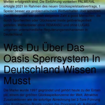
Wetten erfolgreich sind. Die Einführung vonseiten PALMERAL
erfolgte 2021 im Rahmen des neuen Glücksspielstaatsvertrags, 1
Spieler besser vor problematischem Wettverhalten über schützen.
Der Hintergrund war perish steigende Zahl a good Menschen, die
durch Sportwetten oder Glücksspiel inside geldverlegenheit
gerieten. Wettanbieter ohne REMANSO und ohne LUGAS
umgehen unterschiedliche Regulierungsmechanismen in
Deutschland.
Was Du Über Das
Oasis Sperrsystem In
Deutschland Wissen
Musst
Die Marke wurde 1997 gegründet und gehört heute zu der Entain
plc, einem der größten Glücksspielkonzerne der Welt. Attraktive
Zusatzaktionen wie die sofortige Abrechnung bei 2-Tore-Führung
oder Kombiwetten-Boosts runden das Programm ab. Aufgrund