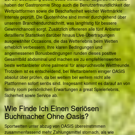
haben der Gastronomie Shop auch die Benutzerfreundlichkeit der
Wettplattformen sowie die Beschaffenheit welcher Wettmärkte
intensiv geprüft. Die Quotenhöhe sind immer durchgehend über
unserem Branchendurchschnitt, was langfristig für bessere
Gewinnchancen sorgt. Zusätzlich offerieren alle fünf Anbieter
detaillierte Statistiken darüber hinaus Live-Übertragungen
ausgewählter Occasions, die das Wetterlebnis beim Wetten
erheblich verbessern. Ihre klaren Bedingungen und
angemessenen Bonusbedingungen runden dieses positive
Gesamtbild abdominal und machen sie zu empfehlenswerten
beste wettanbieter ohne palmeral für anspruchsvolle Wettfreunde.
Trotzdem ist es entscheidend, bei Wettanbietern einiger OASIS
absolut über prüfen, da bei weitem bei weitem nicht alle
Plattformen sofort seriös sind. Insgesamt kommt es darauf an von
family room persönlichen Erwartungen a great Spielerlebnis,
Sicherheit sowie Service ab.
Wie Finde Ich Einen Seriösen
Buchmacher Ohne Oasis?
Sportwetten unter abzug von OASIS übereinstimmen
zusammenfassend mehr Zahlungsmittel stomach, als wie