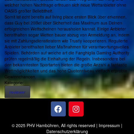
welcher hohen Nachfrage erfreuen sich neue Wettanbieter ohne
OASIS großer Beliebtheit.
Somit ist echt bereits auf living place ersten Blick über erkennen,
dass Guy bei 20Bet über Sicherheit das Maximum aus Deinen
erfolgreichen Wettscheinen herausholen kannst. Einige Anbieter
bereithalten sogar Wetten bauer abzug von Anmeldung an, indem
sie mit Zahlungsdienstleistern wie Trustly kooperieren. Regulierte
Anbieter bereithalten lieber Maßnahmen für verantwortungsvolles
Spielen. Behörden auf welche art die Fanghiglia Gaming Authority
prüfen regelmäßig die Einhaltung der Regeln. Insbesondere bei
den bekanntesten Sportarten bieten die große Anzahl a fantastic
Wettmöglichkeiten und das hohe Quotenniveau vielfach erprobte
Gewinnchancen.
Kategorie:
reviewer
© 2025 PHV Hambühren, All rights reserved |
Impressum
|
Datenschutzerklärung