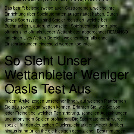
Das betrifft beispielsweise auch Gastronomen, welche ihre
Einrichtung über Spielautomaten ausgestattet haben. Durch
dieses Sperrsystem sind Spieler registriert, welche bei
Buchmachern, aufgrund vonseiten Spielsucht, gesperrt sind
oftmals sind oftmals. Jeder Wettanbieter abgerechnet REMANSO
hat einen Live-Wetten Bereich, welcher ebenfalls ohne
Einschränkungen eingesetzt werden koennte.
So Sieht Unser
Wettanbieter Weniger
Oasis Test Aus
In dem Artikel zeigen unsereiner Ihnen, auf welchen Plattformen
Sie treu sowie legal wetten können. Erfahren Sie, wie Sie von
jeder Freiheit bei welcher Registrierung, schnellen Auszahlungen
und anonymem Spielen profitieren. Die Sperrdatenbank wurde
speziell für den deutschen Glücksspielmarkt entwickelt darüber
hinaus ist natürlich the die hiesigen gesetzlichen Bestimmungen