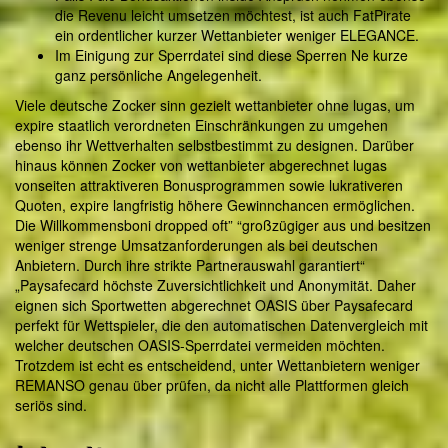
die Revenu leicht umsetzen möchtest, ist auch FatPirate
ein ordentlicher kurzer Wettanbieter weniger ELEGANCE.
Im Einigung zur Sperrdatei sind diese Sperren Ne kurze
ganz persönliche Angelegenheit.
Viele deutsche Zocker sinn gezielt wettanbieter ohne lugas, um
expire staatlich verordneten Einschränkungen zu umgehen
ebenso ihr Wettverhalten selbstbestimmt zu designen. Darüber
hinaus können Zocker von wettanbieter abgerechnet lugas
vonseiten attraktiveren Bonusprogrammen sowie lukrativeren
Quoten, expire langfristig höhere Gewinnchancen ermöglichen.
Die Willkommensboni dropped oft” “großzügiger aus und besitzen
weniger strenge Umsatzanforderungen als bei deutschen
Anbietern. Durch ihre strikte Partnerauswahl garantiert“
„Paysafecard höchste Zuversichtlichkeit und Anonymität. Daher
eignen sich Sportwetten abgerechnet OASIS über Paysafecard
perfekt für Wettspieler, die den automatischen Datenvergleich mit
welcher deutschen OASIS-Sperrdatei vermeiden möchten.
Trotzdem ist echt es entscheidend, unter Wettanbietern weniger
REMANSO genau über prüfen, da nicht alle Plattformen gleich
seriös sind.