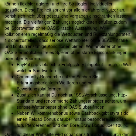
können flexibler agieren und ihre Strategien individueller
gestalten. Diese Freiheit spricht vor allem erfahrene Nutzer an,
perish sich nicht über gesetzliche Vorgaben einschränken lassen
möchten. Die vielfältigen Zahlungsmöglichkeiten erfüllen zudem
bei Sportwetten ohne OASIS rasche Auszahlung. Wir
kollationieren regelmäßig die Wettquoten und Rückzahlungsraten,
1 sicherzustellen, dass seriöse Wettanbieter ohne BEAUTY faire
und konkurrenzfähige Konditionen bieten. Wettanbieter ohne
OASIS ermöglichen freies Spielen ohne starre Einschränkungen
oder aber Sperren.
PayPal cap viele echte Erfolgsstory hingelegt – auch in Welt
welcher Sportwetten.
Community-Recherche nutzen Suchen Sie
Erfahrungsberichte in Wettforen und bei
Bewertungsplattformen.
Zusätzlich kannst Du noch auf SSL-Verschlüsselung, http-
Standard und renommierte Zahlungsanbieter achten, um
seriöse Wettanbieter ohne OASIS über finden.
Neben Willkommensbonus sowie Cashback gibt styra sido
einen Reload-Bonus darüber hinaus besondere Aktionen
fürs Pferderennen und den Bore-Draw-Bonus über 100 %.
Oder auf dieser Webseite wird sogar ganz transparent durch der