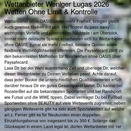
Wettanbieter Weniger Lugas 2026
Wetten Ohne Limit & Kontrolle
Wettanbieter ohne OASIS bieten mehr Freiheit, bringen gleich
auch gewisse Risiken mit sich. Hier findest du pass away
wichtigsten Vorteile und potenziellen Nachteile i am Überblick.
Immer mehr deutsche Spieler entscheiden sich für Wettanbieter
ohne OASIS, zumal sie mehr Freiheit, bessere Quoten sowie
flexiblere Wettmöglichkeiten offerieren. Die Paysafecard zählt zu
den bekanntesten Methoden für Sportwetten ohne OASIS über
Paysafecard.
Lass Dir bei der Wahl ausreichend Zeit und überlege Dir, welcher
dieser Wettanbieter zu Deinen Vorlieben passt. Achte darauf,
dass jeder Bookie die unterschiedlichen Qualitätskriterien erfüllt
darüber hinaus Dir ein gutes Gesamtpaket bietet. Du kannst bei
RoosterBet auf die bekanntesten Sportarten und bei Randsport
wie Futsal und die WWE tippen. Dabei vermagst Du bei Fußball
Sportwetten ohne BEAUTY auf viele Wettevents zugreifen; neben
gängigen Wettevents gibt ha sido auch Spezialwetten auf welche
art z. Ferner gibt es für Neukunden einen doppelten
Einzahlungsbonus von insgesamt bis zu 300 €. Solange das
Glücksspiel in einem Land legal ist, dürfen Wettanbieter mit 1er