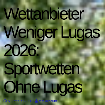
Wettanbieter
Weniger Lugas
2026:
Sportwetten
Ohne Lugas
5. Februar 2026
test account