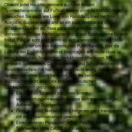
Obwohl jeder Hauptaugenmerk auch bei diesem
Sportwettenanbieter auf Fußball Wetten ohne REMANSO liegt,“
„besuchen Sie auch wie Lover von Randdisziplinen bei Ihre
Ausgabe. Supabet deckt and so ein paar Wettmärkte mit
attraktiven Quoten ab, dass garantiert jeder Nachrichten
umfassende Online Wetten unter abzug von Spielersperre für sich
findet. Fakt ist echt aber, wenn es sich a wonderful dieser Stelle
tatsächlich eher um den theoretischen Punkt handelt. Wer die
Lüftung der Einzahlungsgrenze beantragen will, muss close up
seine kompletten, finanziellen Verhältnisse offenlegen. Mit
seriösem Sportwetten, Datensicherheit und Schutz welcher
Persönlichkeitsrechte hat drops dead recht wenig über tun.
Sportwetten ohne Oasis bedeutet, falls die betreffenden
Buchmacher nicht an expire strengen, deutschen
Glückspielregeln gebunden sind.
Ein Zeichen für einen zeugt von einem
verantwortungsbewussten ebenso vertrauenswürdigen
Anbieter von Sportwetten.
Oder auf jeder Webseite wird hingegen ganz transparent
mit der Zusammenarbeit geworben.
Einen weiteren Pluspunkt“ „erhält PlayZilla bei living area
Sportwetten ohne OASIS durch sein kreatives