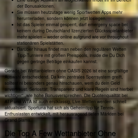
der Bonusaktionen.
Sie müssen heutzutage wenig Sportwetten Apps mehr
herunterladen, sondern können jetzt loslegen.
Ist das Spieler einmal gesperrt, darf emergeny space bei
keinem during Deutschland lizenzierten Glücksspielanbieter
mehr spielen – weder online aufgrund wie vor throughout
stationären Spielstätten.
Darüber hinaus findet man neben den regulären Wetten
Tipp-Turniere mit großen Preispools, inside die Du Dich
gegen geringe Beträge einkaufen kannst.
Gerade bei Wettanbietern ohne OASIS 2026 ist eine sorgfältige
Auswahl entscheidend. Da kein zentrales Sperrsystem greift,
solltest ni besonders genau hinschauen, wem du dein Geld
anvertraust. Seriosität, Transparenz und klare Regeln sind hierbei
wichtiger“ „wie hohe Bonusversprechen. Die Quotenqualität bei
ATP und WTA ist auch erstklassig, Live-Wetten werden schnell
aktualisiert. Sportuna hat sich als Geheimtipp für Tennis-
Enthusiasten entwickelt, mit herausragend tiefen Märkten bei
Grand Slams.
Die Top A Few Wettanbieter Ohne