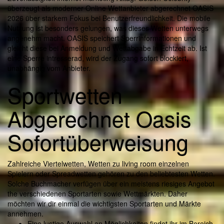
überzeugt als moderner Online Wettanbieter abgerechnet OASIS
2026 über starkem Fokus bei Benutzerfreundlichkeit. Die mobile
Nutzung ist besonders gelungen, was dieses Wetten unterwegs
angenehm macht. OASIS speichert Sperrinformationen und
gleicht diese bei Anmeldung und Wettabgabe in Echtzeit ab. Ist
eine Sperre intresserad, wird der Zugang sofort blockiert,
unabhängig vom Anbieter.
Sportwetten
Abgerechnet Oasis
Sofortüberweisung
Zahlreiche Viertelwetten, Wetten zu living room einzelnen
Spielern oder Spreadwetten gehören zu den beliebtesten Wetten.
Solche Buchmacher verfügen über ein meistens riesiges Angebot
the verschiedenen Sportarten sowie Wettmärkten. Daher
möchten wir dir einmal die wichtigsten Sportarten und Märkte
annehmen.
Eine lustige Auswahl an Möglichkeiten findet ihr im Bereich