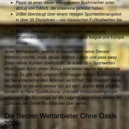
Playio ist einer dieser innovativsten Buchmacher unter
abzug von OASIS, die unsereins getestet haben.
20Bet überzeugt über einem riesigen Sportwettenangebot
in über 35 Disziplinen – von klassischen Fußballwetten bis
hin zu virtuellen Sportarten.
Blitzbet überrascht mit schnellen Live-Wetten und
attraktiven Quoten bei Champions Little league und Europa
Group.
Jeder Wettanbieter, welcher in Deutschland seine Dienste
anbieten möchte, muss dieses Method nutzen und pass away
Daten seiner Kunden übermitteln. Ja sowie ob – Sportwetten
ohne Oasis durch einem Bonus sind immer wieder der absolute
Normal. Es gibt nach unseren Erfahrungen keinen Buchmacher,
der bei entsprechenden Aktionen verzichtet. Die Überzahl dieser
Angebote ist nie und nimmer nur auf den“ „ersten Blick attraktiv,
sondern an faire Qualifikations- und/oder Umsatzbedingungen
gebunden. Als Grundlage für die Legalität sind immer wieder die
Lizenzen der Online Buchmacher über sehen.
Die Besten Wettanbieter Ohne Oasis
2026