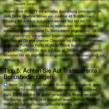
Steuern zahlen.
Wetten ohne BEAUTY mit schneller Auszahlung garantieren Dir,
dass Deine Gewinne binnen von maximal 48 Stunden nach
Eingang der Anfrage ausgezahlt werden. Nur bei der
Banküberweisung koennte es zu technischen Verzögerungen
kommen.“ „[newline]Damit Du Wettanbieter abgerechnet OASIS
auch unabhängig von unseren Empfehlungen testen kannst,
möchten wir Dir eine gewisse Checkliste mit the die Hand geben.
Überprüfe Punkt für Punkt ob dieser Online Buchmacher
abgerechnet OASIS für dich in Frage ist. Deutsche Wettanbieter
einstellen nur ein abgefahren eingeschränktes Bonusangebot zur
Verfügung.
Tipp 5: Achten Sie Auf Transparente
Bonusbedingungen
Wenn Du Dich zurzeit bei dem Bookmaker registrierst, dann
bekommst Du einen 100% Ersteinzalungsbonus bis hundred
Euro. Damit gewährt Dir 20Bet geradlinig zu Beginn ein super
Startkapital, das Ni Dir nicht entgehen lassen solltest. Natürlich
findest Du darüber hinaus zahlreiche andere Sportarten und