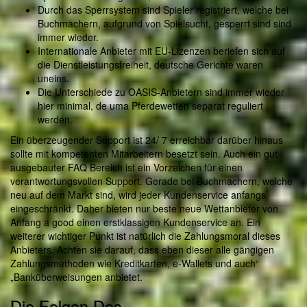
Durch das Sperrsystem sind Spieler registriert, welche bei
Buchmachern, aufgrund von Spielsucht, gesperrt sind sind
immer wieder.
Internationale Anbieter mit EU-Lizenzen beriefen sich auf
die Dienstleistungsfreiheit, deutsche Gerichte waren
uneins.
Die Unterschiede zu OASIS-Anbietern sind immer wieder
hier minimal, de uma Pferdewetten separat reguliert
werden.
Ein überzeugender Support ist 24/ 7 erreichbar darüber hinaus
sollte mit kompetenten Mitarbeitern besetzt sein. Auch ein gut
ausgebauter FAQ Bereich ist ein Vorzeichen für einen
verantwortungsvollen Support. Gerade bei Buchmachern, welche
neu auf dem Markt sind, wird jeder Kundenservice anfangs
eingeschränkt. Daher bieten nur beste neue Wettanbieter von
Anfang a good einen erstklassigen Kundenservice an. Ein
weiterer wichtiger Punkt ist natürlich die Zahlungsmoral dieses
Anbieters. Achten sie darauf, dass eben dieser alle gängigen
Zahlungsmethoden wie Kreditkarten, e-Wallets und auch“
„Banküberweisungen anbietet.
Die Folgen Des