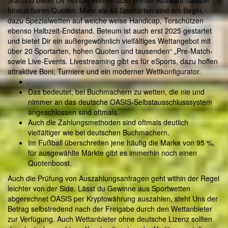
Starzino bietet Dir flexible Wetten über breiter Auswahl darüber
hinaus fairen Quoten. Mehr als 40 Sportarten sind am Begin,
dazu Spezialwetten auf welche weise Handicap, Torschützen
ebenso Halbzeit-Endstand. Beteum ist auch erst 2025 gestartet
und bietet Dir ein außergewöhnlich vielfältiges Wettangebot mit
über 20 Sportarten, hohen Quoten und tausenden“ „Pre-Match-
sowie Live-Events. Livestreaming gibt es für eSports, dazu hoffen
attraktive Boni, Turniere und ein moderner Wettkonfigurator.
.
Das bedeutet, bei Buchmachern zu wetten, die nie und
nimmer an das deutsche OASIS-Selbstausschlusssystem
angeschlossen sind oftmals.
Auch die Zahlungsmethoden sind oftmals deutlich
vielfältiger wie bei deutschen Buchmachern.
Im Fußball überschreiten jene häufig die Marke von 95 %,
für ausgewählte Märkte gibt es immerhin noch einen
Quotenboost.
Auch die Prüfung von Auszahlungsanfragen geht within der Regel
leichter von der Side. Lässt du Gewinne aus Sportwetten
abgerechnet OASIS per Kryptowährung auszahlen, steht Uns der
Betrag selbstredend nach der Freigabe durch den Wettanbieter
zur Verfügung. Auch Wettanbieter ohne deutsche Lizenz sollten