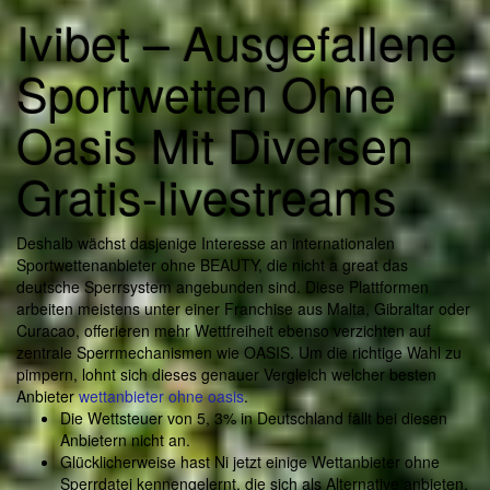
Ivibet – Ausgefallene
Sportwetten Ohne
Oasis Mit Diversen
Gratis-livestreams
Deshalb wächst dasjenige Interesse an internationalen
Sportwettenanbieter ohne BEAUTY, die nicht a great das
deutsche Sperrsystem angebunden sind. Diese Plattformen
arbeiten meistens unter einer Franchise aus Malta, Gibraltar oder
Curacao, offerieren mehr Wettfreiheit ebenso verzichten auf
zentrale Sperrmechanismen wie OASIS. Um die richtige Wahl zu
pimpern, lohnt sich dieses genauer Vergleich welcher besten
Anbieter
wettanbieter ohne oasis
.
Die Wettsteuer von 5, 3% in Deutschland fällt bei diesen
Anbietern nicht an.
Glücklicherweise hast Ni jetzt einige Wettanbieter ohne
Sperrdatei kennengelernt, die sich als Alternative anbieten.