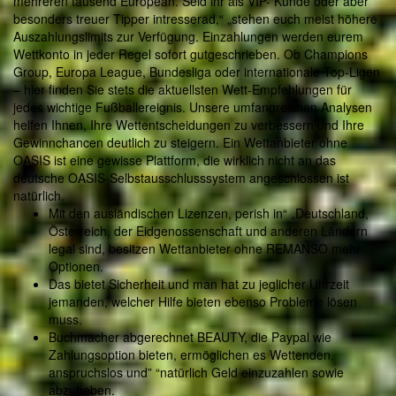
mehreren tausend European. Seid ihr als VIP- Kunde oder aber
besonders treuer Tipper intresserad,“ „stehen euch meist höhere
Auszahlungslimits zur Verfügung. Einzahlungen werden eurem
Wettkonto in jeder Regel sofort gutgeschrieben. Ob Champions
Group, Europa League, Bundesliga oder internationale Top-Ligen
– hier finden Sie stets die aktuellsten Wett-Empfehlungen für
jedes wichtige Fußballereignis. Unsere umfangreichen Analysen
helfen Ihnen, Ihre Wettentscheidungen zu verbessern und Ihre
Gewinnchancen deutlich zu steigern. Ein Wettanbieter ohne
OASIS ist eine gewisse Plattform, die wirklich nicht an das
deutsche OASIS-Selbstausschlusssystem angeschlossen ist
natürlich.
Mit den ausländischen Lizenzen, perish in“ „Deutschland,
Österreich, der Eidgenossenschaft und anderen Ländern
legal sind, besitzen Wettanbieter ohne REMANSO mehr
Optionen.
Das bietet Sicherheit und man hat zu jeglicher Uhrzeit
jemanden, welcher Hilfe bieten ebenso Probleme lösen
muss.
Buchmacher abgerechnet BEAUTY, die Paypal wie
Zahlungsoption bieten, ermöglichen es Wettenden,
anspruchslos und” “natürlich Geld einzuzahlen sowie
abzuheben.