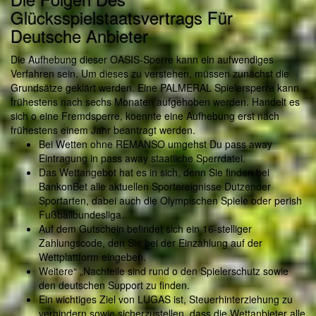
Glücksspielstaatsvertrags Für
Deutsche Anbieter
Die Aufhebung dieser OASIS-Sperre kann ein aufwendiges
Verfahren sein. Um dieses zu verstehen, müssen zunächst die
Grundsätze geklärt werden. Eine PALMERAL Spielersperre kann
frühestens nach sechs Monaten aufgehoben werden. Handelt es
sich o eine Fremdsperre, koennte eine Aufhebung erst nach
frühestens einem Jahr beantragt werden.
Bei Wetten ohne REMANSO umgehst Du pass away
Eintragung in pass away staatliche Sperrdatei.
Das Wettangebot hat es in sich, denn Sie finden bei
BankonBet alle aktuellen Sportereignisse Dutzender
Sportarten, dabei auch die Olympischen Spiele oder perish
Fußballbundesliga.
Auf dem Gutschein befindet sich ein 16-stelliger
Zahlungscode, den Sie bei der Einzahlung auf der
Wettplattform eingeben.
Weitere“ „Nachteile sind rund o den Spielerschutz sowie
den deutschen Support zu finden.
Ein wichtiges Ziel von LUGAS ist, Steuerhinterziehung zu
verhindern sowie sicherzustellen, dass die Wettanbieter alle