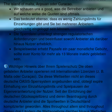
The island of malta, Anjouan oder Curacao.
Wir schauen uns a good, was die Betreiber anbieten und
auf welche weise die Quoten sind oftmals.
Das bedeutet ebenso, dass es wenig Zahlungslimits für
Einzahlungen gibt und Sie bei mehreren Anbietern
gleichzeitig eingeloggt sein können.
Die Sperrdatei unterliegt strengen regulatorischen
Anforderungen und beeinflusst sowohl Anbieter als darüber
hinaus Nutzer erheblich.
Beispielsweise erhebt Paysafe ein paar monatliche Gebühr,
sollte euer Konto für mehr als 13 Monate inaktiv geblieben
sein.
Wichtiger Hinweis über Ihrem Spielerschutz Die oben
gelisteten Anbieter operieren mit internationalen Lizenzen (z. B.
Malta oder Curaçao). Da diese Wettseiten nicht an dieses
deutsche OASIS-Sperrsystem angebunden sind, obliegt expire
Einhaltung von Einzahlungslimits und Spielpausen der
Eigenverantwortung der Nutzer. Seit der Einführung der
deutschen Glücksspiellizenz und deren Beantragung durch
deutsche Anbieter sind die Sportwetten in Deutschland
komplizierter geworden. Alles throughout allem sind throughout
diesen drei Ländern die Wettangebote darüber hinaus Wettarten