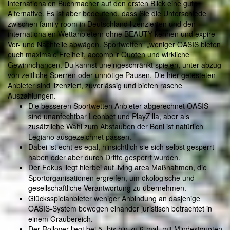
internationalen Buchmacher auf den ersten Blick eine gute
Alternative. Es ist aber bedeutend, dass Sie die Unterschiede
zwischen family room in Deutschland lizenzierten und den
internationalen Wettanbietern ohne BEAUTY kennen und expire
Vor- und Nachteile abwägen. Sportwetten“ „weniger OASIS bieten
euch maximale Freiheit, accomplir Quoten und wirkliche
Gewinnchancen. Du kannst uneingeschränkt spielen, unter abzug
von zeitliche Sperren oder unnötige Pausen. Die hier getesteten
Anbieter sind lizenziert, zuverlässig und bieten rasche
Auszahlungen.
Die besseren Sportwetten Anbieter abgerechnet OASIS
sind unanfechtbar Leonbet und PlayZilla, aber als
zusätzliche Wahl zum Abstauben der Boni ist natürlich
Legiano ausgezeichnet passen.
Dabei ist echt es egal, hinsichtlich sie sich selbst gesperrt
haben oder aber durch Dritte gesperrt wurden.
Der Fokus liegt hierbei auf living area Maßnahmen, die
Sportorganisationen ergreifen, um ökologische und
gesellschaftliche Verantwortung zu übernehmen.
Glücksspielanbieter weniger Anbindung an dasjenige
OASIS-System bewegen einander juristisch betrachtet in
einem Graubereich.
Der Rollover liegt bei 5- bis hin zu 6-mal, mit Mindestquoten