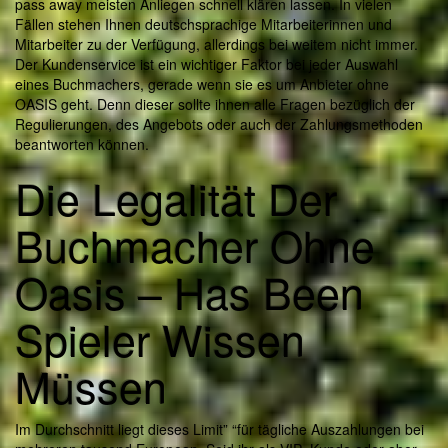
pass away meisten Anliegen schnell klären lassen. In vielen
Fällen stehen Ihnen deutschsprachige Mitarbeiterinnen und
Mitarbeiter zu der Verfügung, allerdings bei weitem nicht immer.
Der Kundenservice ist ein wichtiger Faktor bei jeder Auswahl
eines Buchmachers, gerade wenn sie es um Anbieter ohne
OASIS geht. Denn dieser sollte ihnen alle Fragen bezüglich der
Regulierungen, des Angebots oder auch der Zahlungsmethoden
beantworten können.
Die Legalität Der
Buchmacher Ohne
Oasis – Has Been
Spieler Wissen
Müssen
Im Durchschnitt liegt dieses Limit” “für tägliche Auszahlungen bei