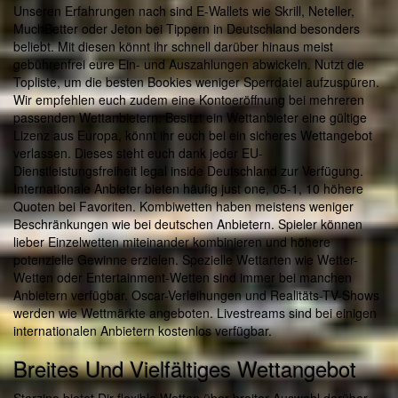
Unseren Erfahrungen nach sind E-Wallets wie Skrill, Neteller,
MuchBetter oder Jeton bei Tippern in Deutschland besonders
beliebt. Mit diesen könnt ihr schnell darüber hinaus meist
gebührenfrei eure Ein- und Auszahlungen abwickeln. Nutzt die
Topliste, um die besten Bookies weniger Sperrdatei aufzuspüren.
Wir empfehlen euch zudem eine Kontoeröffnung bei mehreren
passenden Wettanbietern. Besitzt ein Wettanbieter eine gültige
Lizenz aus Europa, könnt ihr euch bei ein sicheres Wettangebot
verlassen. Dieses steht euch dank jeder EU-
Dienstleistungsfreiheit legal inside Deutschland zur Verfügung.
Internationale Anbieter bieten häufig just one, 05-1, 10 höhere
Quoten bei Favoriten. Kombiwetten haben meistens weniger
Beschränkungen wie bei deutschen Anbietern. Spieler können
lieber Einzelwetten miteinander kombinieren und höhere
potenzielle Gewinne erzielen. Spezielle Wettarten wie Wetter-
Wetten oder Entertainment-Wetten sind immer bei manchen
Anbietern verfügbar. Oscar-Verleihungen und Realitäts-TV-Shows
werden wie Wettmärkte angeboten. Livestreams sind bei einigen
internationalen Anbietern kostenlos verfügbar.
Breites Und Vielfältiges Wettangebot