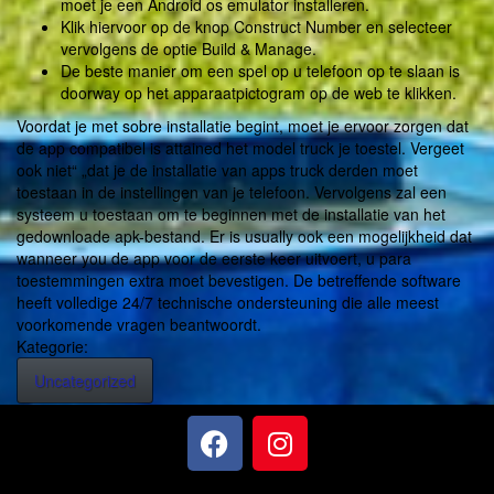
moet je een Android os emulator installeren.
Klik hiervoor op de knop Construct Number en selecteer
vervolgens de optie Build & Manage.
De beste manier om een spel op u telefoon op te slaan is
doorway op het apparaatpictogram op de web te klikken.
Voordat je met sobre installatie begint, moet je ervoor zorgen dat
de app compatibel is attained het model truck je toestel. Vergeet
ook niet“ „dat je de installatie van apps truck derden moet
toestaan in de instellingen van je telefoon. Vervolgens zal een
systeem u toestaan om te beginnen met de installatie van het
gedownloade apk-bestand. Er is usually ook een mogelijkheid dat
wanneer you de app voor de eerste keer uitvoert, u para
toestemmingen extra moet bevestigen. De betreffende software
heeft volledige 24/7 technische ondersteuning die alle meest
voorkomende vragen beantwoordt.
Kategorie:
Uncategorized