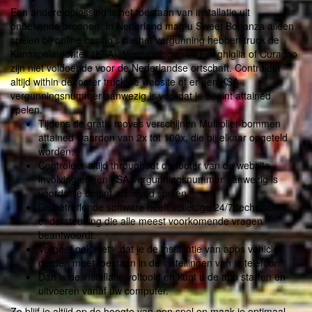
Een andere oplossing is het toestaan van installatie uit
onbekende bronnen. In Nederland mag u Sweet Bonanza alleen
spelen bij online casino’s die het vergunning hebben truck de
Kansspelautoriteit (KSA). Vergunningen uit Fanghiglia of Curaçao
zijn niet voldoende voor de Nederlandse ortschaft. Controleer
altijd within de footer truck de website of er een KSA-
vergunningsnummer aanwezig is voordat je begint attained
spelen.
Tijdens de gratis moves verschijnen Multiplier-bommen
attained waarden van 2x tot 100x, die bij elkaar opgeteld
worden.
Controleer altijd throughout de footer van de website
involving er een KSA-vergunningsnummer aanwezig is
voordat je begint achieved spelen.
De betreffende software heeft volledige 24/7 technische
ondersteuning die alle meest voorkomende vragen
beantwoordt.
Vergeet ook niet“ „dat je de installatie van apps vehicle
derden moet toestaan in de instellingen van je telefoon.
Dan is de installatie voltooid en kunt u de app starten en
uitvoeren vanaf uw computer.
Zo blijf je altijd op de hoogte van een spel en maak je optimaal