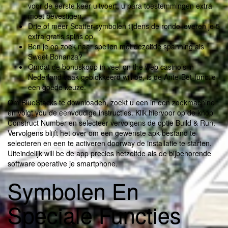
voor de eerste keer uitvoert, u para toestemmingen extra
moet bevestigen.
Drie of meer Scatter-symbolen tijdens de ronde leveren je 5
extra gratis spins op.
Ben je op zoek naar spellen met dezelfde spanning als
Sweet Bonanza?
Omdat de bonuskoop in veel on the web casino’s in
Nederland vaak geblokkeerd will be, is de Ante-Bet-functie
een goede keuze.
Om BlueStacks te downloaden, zoekt u een in een zoekmachine
en volgt you de eenvoudige instructies. Klik hiervoor op de knop
Construct Number en selecteer vervolgens de optie Build & Run.
Vervolgens blijft het over om een gewenste apk-bestand te
selecteren en een te activeren doorway de installatie te starten.
Uiteindelijk will be de app precies hetzelfde als de bijbehorende
software operative je smartphone.
Symbolen En
Speciale Functies