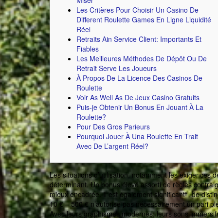
Miser
Les Critères Pour Choisir Un Casino De
Different Roulette Games En Ligne Liquidité
Réel
Retraits Ain Service Client: Importants Et
Fiables
Les Meilleures Méthodes De Dépôt Ou De
Retrait Serve Les Joueurs
À Propos De La Licence Des Casinos De
Roulette
Voir As Well As De Jeux Casino Gratuits
Puis-je Obtenir Un Bonus En Jouant À La
Roulette?
Pour Des Gros Parieurs
Pourquoi Jouer À Una Roulette En Trait
Avec De L’argent Réel?
Les situations d’utilisation, notamment les exigences de
déterminant. Un bonus élevé assorti de règles contrai
mieux encadrée. Il est également significant“ „de distin
10 € – 500 € n’autorise pas nécessairement un pari ple
Avec leurs graphismes modernes, leurs sons immersifs e