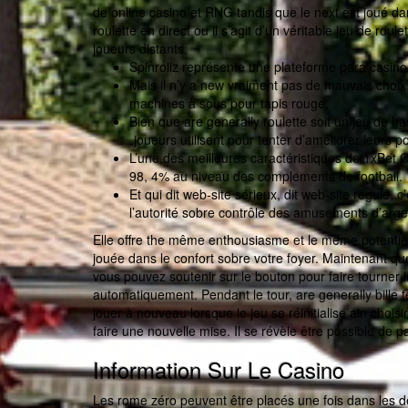
de online casino et RNG tandis que le next est joué da
roulette en direct ou il s’agit d’un véritable jeu de ro
joueurs distants.
Spinrollz représente une plateforme para casino
Mais il n’y a new vraiment pas de mauvais choix, e
machines à sous pour tapis rouge.
Bien que are generally roulette soit un jeu de ha
„joueurs utilisent pour tenter d’améliorer leurs pos
L’une des meilleures caractéristiques de 1xBet O
98, 4% au niveau des complements de football.
Et qui dit web-site sérieux, dit web-site régulé, 
l’autorité sobre contrôle des amusements d’argent
Elle offre the même enthousiasme et le même potentiel 
jouée dans le confort sobre votre foyer. Maintenant qu
vous pouvez soutenir sur le bouton pour faire tourner la
automatiquement. Pendant le tour, are generally bille
jouer à nouveau lorsque le jeu se réinitialise ain ch
faire une nouvelle mise. Il se révèle être possible de
Information Sur Le Casino
Les rome zéro peuvent être placés une fois dans les d