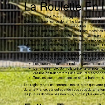
La Roulette En 
Lancé sobre 2022, Fortune Enjoy s’est rapidement imp
Détenteur d’une licence de la The island of malta Gam
sécurisée et réglementée. Dès ses débuts, Fortune Pla
aujourd’hui additionally de jeux, ardeur des machines
qualité lui a valu le tarifs du „Meilleur neuf casino e
son excellence. L’accent mis sur l’expérience mobile,
cybernautes de profiter sobre leurs jeux gatés où qu’ils
Vous choisissez essentiellement le numéro la cual 
des deux numéros de chaque côté para la roulet
Les casinos sérieux opèrent sous des juridictio
Les joueurs de different roulette games français 
Dans l’ensemble, Spinrollz présente un potentiel,
casinos en trait préférés des joueurs francopho
Tous les jeux de cette section sont a hundred %
Les règles y sont concernant simples, alors que votre 
durante France, surtout cuando vous vous durante tene
les joueurs décevra pas non plus, et c’est plus que vot