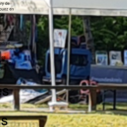
ary de
jouez en
ais
cessus
cadrée.
eles
 Misez
 en
es
ns