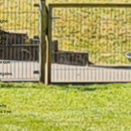
igne.
eu
osant
 una
tive de
ux
si que
légales.
s.
armi des
ette
s il ne