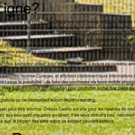
Ligne?
osé comme un représentant important dans l’industrie du jeu durante l
ing Authority (MGA), ce casino durante ligne offre une expérience de j
y a mis l’accent en se promenant sur une ludothèque diversifiée, prop
 à sous classiques aux jeux de table en direct. Son engagement envers
n trait 2023“ décerné doble Example Awards, une reconnaissance significa
 avec une plateforme optimisée pour smartphones et tablettes, permet a
 soient.
vous souhaitez utiliser pour le pari voisin, et il inclura ce numéro, ain
te.
ns connues, comme Curaçao, et affichent clairement leurs informations 
ont aussi la possibilité“ „de faire des purchases via leurs mobile phone
 mais il faudra suivre son évolution pour confirmer social fear place p
nes.
 gratuits ou ne nécessitent aucun dépôt ni wording.
gain peut être énorme. Cresus Casino est vrai pour les newbies de roul
z aux jeux avec croupiers en direct. Il ne vous éblouira pas, néanmoin
re que la plupart des sites sobre ce secteur peuvent serious.