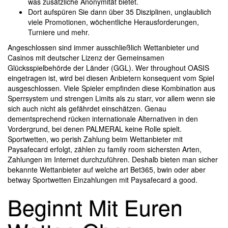
was zusätzliche Anonymität bietet.
Dort aufspüren Sie dann über 35 Disziplinen, unglaublich
viele Promotionen, wöchentliche Herausforderungen,
Turniere und mehr.
Angeschlossen sind immer ausschließlich Wettanbieter und
Casinos mit deutscher Lizenz der Gemeinsamen
Glücksspielbehörde der Länder (GGL). Wer throughout OASIS
eingetragen ist, wird bei diesen Anbietern konsequent vom Spiel
ausgeschlossen. Viele Spieler empfinden diese Kombination aus
Sperrsystem und strengen Limits als zu starr, vor allem wenn sie
sich auch nicht als gefährdet einschätzen. Genau
dementsprechend rücken internationale Alternativen in den
Vordergrund, bei denen PALMERAL keine Rolle spielt.
Sportwetten, wo perish Zahlung beim Wettanbieter mit
Paysafecard erfolgt, zählen zu family room sichersten Arten,
Zahlungen im Internet durchzuführen. Deshalb bieten man sicher
bekannte Wettanbieter auf welche art Bet365, bwin oder aber
betway Sportwetten Einzahlungen mit Paysafecard a good.
Beginnt Mit Euren