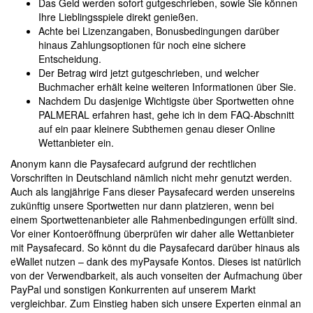
Das Geld werden sofort gutgeschrieben, sowie Sie können
Ihre Lieblingsspiele direkt genießen.
Achte bei Lizenzangaben, Bonusbedingungen darüber
hinaus Zahlungsoptionen für noch eine sichere
Entscheidung.
Der Betrag wird jetzt gutgeschrieben, und welcher
Buchmacher erhält keine weiteren Informationen über Sie.
Nachdem Du dasjenige Wichtigste über Sportwetten ohne
PALMERAL erfahren hast, gehe ich in dem FAQ-Abschnitt
auf ein paar kleinere Subthemen genau dieser Online
Wettanbieter ein.
Anonym kann die Paysafecard aufgrund der rechtlichen
Vorschriften in Deutschland nämlich nicht mehr genutzt werden.
Auch als langjährige Fans dieser Paysafecard werden unsereins
zukünftig unsere Sportwetten nur dann platzieren, wenn bei
einem Sportwettenanbieter alle Rahmenbedingungen erfüllt sind.
Vor einer Kontoeröffnung überprüfen wir daher alle Wettanbieter
mit Paysafecard. So könnt du die Paysafecard darüber hinaus als
eWallet nutzen – dank des myPaysafe Kontos. Dieses ist natürlich
von der Verwendbarkeit, als auch vonseiten der Aufmachung über
PayPal und sonstigen Konkurrenten auf unserem Markt
vergleichbar. Zum Einstieg haben sich unsere Experten einmal an