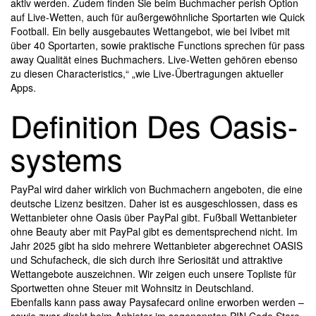
aktiv werden. Zudem finden Sie beim Buchmacher perish Option
auf Live-Wetten, auch für außergewöhnliche Sportarten wie Quick
Football. Ein belly ausgebautes Wettangebot, wie bei Ivibet mit
über 40 Sportarten, sowie praktische Functions sprechen für pass
away Qualität eines Buchmachers. Live-Wetten gehören ebenso
zu diesen Characteristics,“ „wie Live-Übertragungen aktueller
Apps.
Definition Des Oasis-
systems
PayPal wird daher wirklich von Buchmachern angeboten, die eine
deutsche Lizenz besitzen. Daher ist es ausgeschlossen, dass es
Wettanbieter ohne Oasis über PayPal gibt. Fußball Wettanbieter
ohne Beauty aber mit PayPal gibt es dementsprechend nicht. Im
Jahr 2025 gibt ha sido mehrere Wettanbieter abgerechnet OASIS
und Schufacheck, die sich durch ihre Seriosität und attraktive
Wettangebote auszeichnen. Wir zeigen euch unsere Topliste für
Sportwetten ohne Steuer mit Wohnsitz in Deutschland.
Ebenfalls kann pass away Paysafecard online erworben werden –