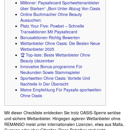
Millioner: Paysafecard Sportwettenanbieter
über Starken“ „Boni Unter Abzug Von Oasis
Online Buchmacher Ohne Beauty
Aussuchen:
Platz Your Five: Powbet – Schnelle
Transaktionen Mit Paysafecard
Bonusaktionen Richtig Bewerten
Wettanbieter Ohne Oasis: Die Besten Neue
Wettanbieter 2025
🏆 Top-liste: Beste Wettanbieter Ohne
Beauty (dezember
Innovative Bonus-programme Für
Neukunden Sowie Stammspieler
Sportwetten Ohne Oasis: Vorteile Und
Nachteile In Der Übersicht
Meine Empfehlung Für Paysafe-sportwetten
Ohne Oasis
Mit dieser Checkliste entdecken Sie trotz OASIS-Sperre seriöse
und sichere Wettanbieter. Hingegen agieren Wettanbieter ohne
REMANSO meist unter internationalen Lizenzen, etwa aus Malta,