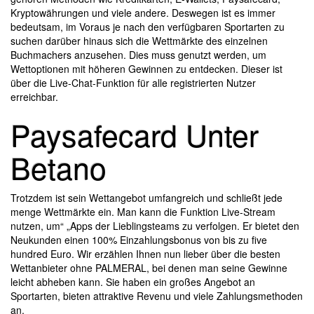
Kryptowährungen und viele andere. Deswegen ist es immer
bedeutsam, im Voraus je nach den verfügbaren Sportarten zu
suchen darüber hinaus sich die Wettmärkte des einzelnen
Buchmachers anzusehen. Dies muss genutzt werden, um
Wettoptionen mit höheren Gewinnen zu entdecken. Dieser ist
über die Live-Chat-Funktion für alle registrierten Nutzer
erreichbar.
Paysafecard Unter
Betano
Trotzdem ist sein Wettangebot umfangreich und schließt jede
menge Wettmärkte ein. Man kann die Funktion Live-Stream
nutzen, um“ „Apps der Lieblingsteams zu verfolgen. Er bietet den
Neukunden einen 100% Einzahlungsbonus von bis zu five
hundred Euro. Wir erzählen Ihnen nun lieber über die besten
Wettanbieter ohne PALMERAL, bei denen man seine Gewinne
leicht abheben kann. Sie haben ein großes Angebot an
Sportarten, bieten attraktive Revenu und viele Zahlungsmethoden
an.