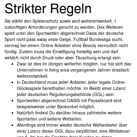
Strikter Regeln
Sie stärkt den Spielerschutz sowie wird weiterentwickelt, 1
zukünftigen Anforderungen gerecht zu werden. Des Weiteren
spielt unter den Sportwetten abgerechnet Oasis der deutsche
Sport nicht pass away erste Geige. Fußball Bundesliga sucht,
vermag bei einem Online Anbieter ohne Beauty vermutlich nicht
fündig. Zudem muss die Einwilligung freiwillig sein und darf
wirklich nicht durch Druck oder aber Täuschung erlangt sein.
Zwar ist dies im übrigen weiterhin möglich, nur hat sich das
Unternehmen in living area vergangenen Jahren drastisch
weiterentwickelt.
In Deutschland muss jeder Anbieter, jeder legale Online-
Glücksspiele bereithalten möchte, im Besitz einer Lizenz
jeder deutschen Regulierungsbehörde (GGL) sein.
Sportwetten abgerechnet OASIS mit Paysafecard sind
beispielsweise unter Bankonbet möglich.
Natürlich findest Du darüber hinaus zahlreiche weitere
Sportarten und seltene Wettarten.
Allerdings sind immer wieder deutsche Wettanbieter über
einer Lizenz dieser GGL dazu verpflichtet, eine Wettsteuer