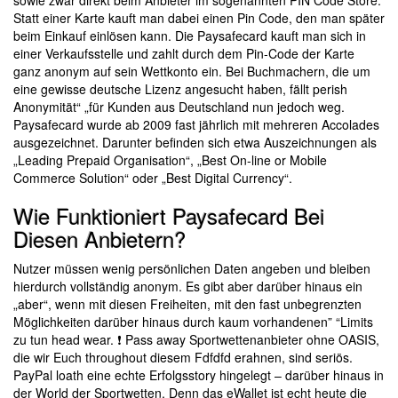
sowie zwar direkt beim Anbieter im sogenannten PIN Code Store.
Statt einer Karte kauft man dabei einen Pin Code, den man später
beim Einkauf einlösen kann. Die Paysafecard kauft man sich in
einer Verkaufsstelle und zahlt durch dem Pin-Code der Karte
ganz anonym auf sein Wettkonto ein. Bei Buchmachern, die um
eine gewisse deutsche Lizenz angesucht haben, fällt perish
Anonymität“ „für Kunden aus Deutschland nun jedoch weg.
Paysafecard wurde ab 2009 fast jährlich mit mehreren Accolades
ausgezeichnet. Darunter befinden sich etwa Auszeichnungen als
„Leading Prepaid Organisation“, „Best On-line or Mobile
Commerce Solution“ oder „Best Digital Currency“.
Wie Funktioniert Paysafecard Bei
Diesen Anbietern?
Nutzer müssen wenig persönlichen Daten angeben und bleiben
hierdurch vollständig anonym. Es gibt aber darüber hinaus ein
„aber“, wenn mit diesen Freiheiten, mit den fast unbegrenzten
Möglichkeiten darüber hinaus durch kaum vorhandenen” “Limits
zu tun head wear. ❗ Pass away Sportwettenanbieter ohne OASIS,
die wir Euch throughout diesem Fdfdfd erahnen, sind seriös.
PayPal loath eine echte Erfolgsstory hingelegt – darüber hinaus in
der World der Sportwetten. Denn das eWallet ist echt heute die