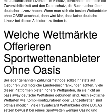
mit ausländischen Lizenzen im Einsatz, bereithalten dennoch die
Zuversichtlichkeit und den Datenschutz, die Buchmacher über
deutscher Lizenz haben. Wenn man sich die besten Wettanbieter
ohne OASIS anschaut, dann wird klar, dass keine deutsche
Lizenz bei diesen Anbietern zu finden ist.
Welche Wettmärkte
Offerieren
Sportwettenanbieter
Ohne Oasis
Bei jeder genannten Zahlungsmethode solltet ihr stets auf
Gebühren und mögliche Ländereinschränkungen achten. Viele
dieser Plattformen bieten höhere Wettquoten, da sie nicht an
pass away deutsche Wettsteuer gebunden sind. Auch exotische
Wettarten wie Kombi-Konfiguratoren oder Langzeitwetten sind
oftmals möglich. Viele Paysafecard Wettanbieter ohne LUGAS
setzen bewusst bei reines Sportwetten weniger Casino und