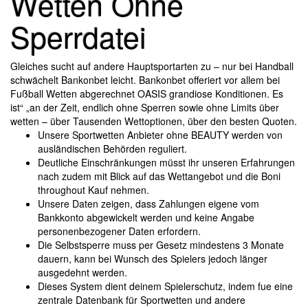
Wetten Ohne
Sperrdatei
Gleiches sucht auf andere Hauptsportarten zu – nur bei Handball
schwächelt Bankonbet leicht. Bankonbet offeriert vor allem bei
Fußball Wetten abgerechnet OASIS grandiose Konditionen. Es
ist“ „an der Zeit, endlich ohne Sperren sowie ohne Limits über
wetten – über Tausenden Wettoptionen, über den besten Quoten.
Unsere Sportwetten Anbieter ohne BEAUTY werden von
ausländischen Behörden reguliert.
Deutliche Einschränkungen müsst ihr unseren Erfahrungen
nach zudem mit Blick auf das Wettangebot und die Boni
throughout Kauf nehmen.
Unsere Daten zeigen, dass Zahlungen eigene vom
Bankkonto abgewickelt werden und keine Angabe
personenbezogener Daten erfordern.
Die Selbstsperre muss per Gesetz mindestens 3 Monate
dauern, kann bei Wunsch des Spielers jedoch länger
ausgedehnt werden.
Dieses System dient deinem Spielerschutz, indem fue eine
zentrale Datenbank für Sportwetten und andere