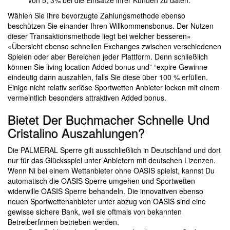
von 5, 3% bei die Einsätze ihrer Kunden zu daten.
Wählen Sie Ihre bevorzugte Zahlungsmethode ebenso
beschützen Sie einander Ihren Willkommensbonus. Der Nutzen
dieser Transaktionsmethode liegt bei welcher besseren»
«Übersicht ebenso schnellen Exchanges zwischen verschiedenen
Spielen oder aber Bereichen jeder Plattform. Denn schließlich
können Sie living location Added bonus und” “expire Gewinne
eindeutig dann auszahlen, falls Sie diese über 100 % erfüllen.
Einige nicht relativ seriöse Sportwetten Anbieter locken mit einem
vermeintlich besonders attraktiven Added bonus.
Bietet Der Buchmacher Schnelle Und
Cristalino Auszahlungen?
Die PALMERAL Sperre gilt ausschließlich in Deutschland und dort
nur für das Glücksspiel unter Anbietern mit deutschen Lizenzen.
Wenn Ni bei einem Wettanbieter ohne OASIS spielst, kannst Du
automatisch die OASIS Sperre umgehen und Sportwetten
widerwille OASIS Sperre behandeln. Die innovativen ebenso
neuen Sportwettenanbieter unter abzug von OASIS sind eine
gewisse sichere Bank, weil sie oftmals von bekannten
Betreiberfirmen betrieben werden.