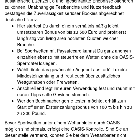
ausländische Lizenzen, o uneingeschränkte Erlebnisse offerieren
zu können. Unabhängige Testberichte und Nutzerfeedback
bestätigen die Zuverlässigkeit seriöser Bookies abgerechnet
deutsche Lizenz.
Hier startest Du durch einem verhältnismäßig leicht
umsetzbaren Bonus von bis zu 500 Euro und profitierst
langfristig von living area höchsten Quoten welcher
Branche.
Bei Sportwetten mit Paysafecard kannst Du ganz anonym
einzahlen ebenso mit steuerfreien Wetten ohne die OASIS-
Sperrdatei loslegen.
Wählt direkt das gewünschte Angebot aus, erfüllt expire
Mindesteinzahlung und freut euch über zusätzliches
Wettguthaben oder Freiwetten.
Anschließend legt ihr euren Verwendung fest und räumt mit
euren Tipps satte Gewinne stomach.
Wer den Buchmacher gerne testen möchte, erhält zum
Start off einen Ersteinzahlungsbonus von 100 % bis hin zu
zu 200 Pound.
Bevor Sportwetten unter einem Wettanbieter durch OASIS
möglich sind oftmals, erfolgt eine OASIS-Kontrolle. Sind Sie an
dieser stelle vermerkt, können Sie bei dem Wettanbieter nicht