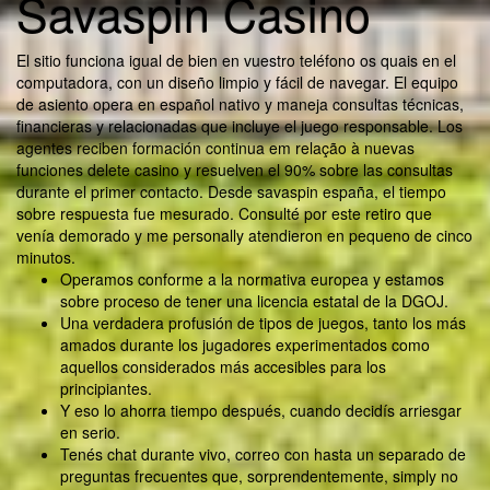
Savaspin Casino
El sitio funciona igual de bien en vuestro teléfono os quais en el
computadora, con un diseño limpio y fácil de navegar. El equipo
de asiento opera en español nativo y maneja consultas técnicas,
financieras y relacionadas que incluye el juego responsable. Los
agentes reciben formación continua em relação à nuevas
funciones delete casino y resuelven el 90% sobre las consultas
durante el primer contacto. Desde savaspin españa, el tiempo
sobre respuesta fue mesurado. Consulté por este retiro que
venía demorado y me personally atendieron en pequeno de cinco
minutos.
Operamos conforme a la normativa europea y estamos
sobre proceso de tener una licencia estatal de la DGOJ.
Una verdadera profusión de tipos de juegos, tanto los más
amados durante los jugadores experimentados como
aquellos considerados más accesibles para los
principiantes.
Y eso lo ahorra tiempo después, cuando decidís arriesgar
en serio.
Tenés chat durante vivo, correo con hasta un separado de
preguntas frecuentes que, sorprendentemente, simply no