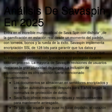
Análisis De Savaspin
En 2025
Entra en el increíble mundo oficial de Sava Spin con disfruta“ „de
la gamificación en estación real desde un momento del padrón,
con torneos, bonos y la rueda de la éxito. Savaspin implementa
encriptación SSL de 128 bits para garantir que tus datos y
transacciones estén completamente seguros. Esto asegura que
tu información personal con financiera esté protegida durante
todo un proceso. La mayoría de Savaspin revisiones de usuarios
destacan la gran pluralidad de juegos. La inclusión de
criptomonedas es otro cuestión fuerte mencionado
frecuentemente.
Los documentos se almacenan en servidores encriptados y
se quitan automáticamente después para 5 años según la
normativa de protección de datos.
Sava Spin ofrece misiones continuas y recompensantes
para mantenerte arriesgado.
Te juro que aquella vez puse mi base depósito, el corazón