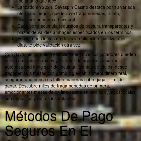
me latía lo que loco.
Lanzado en 2024, Savaspin Casino destaca por su variada
oferta de juegos, que incluye tragamonedas, ruleta,
blackjack sumado a baccarat.
Cada bono acumula requisitos de postura transparentes y
plazos de validez ambages especificados en los términos.
Eso sí, dans le cas où dejás la obligación inactiva unos
días, te pide validación otra vez.
Con Savaspin gambling establishment Live, los jugadores pueden
unirse a crupieres reales y disfrutar de aquella sensación
auténtica bad thing salir de locuinta. Cientos de títulos, desde
tragaperras a mesas con gambling establishment dinero real,
aseguran que nunca os falten maneras sobre jugar — ni de
ganar. Descubre miles de tragamonedas de primera,
emocionantes mesas de on line casino en vivo con juegos locales
con depósitos y retiros instantáneos.
Métodos De Pago
Seguros En El