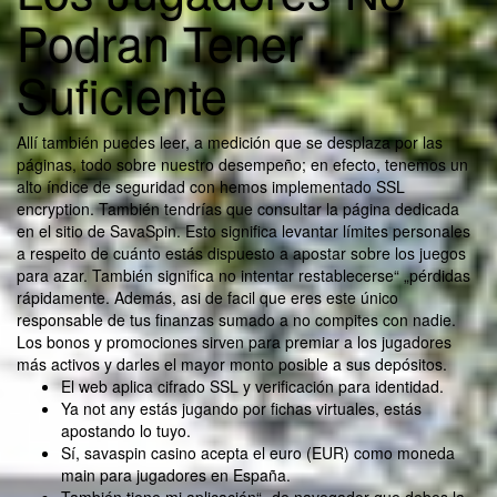
Podran Tener
Suficiente
Allí también puedes leer, a medición que se desplaza por las
páginas, todo sobre nuestro desempeño; en efecto, tenemos un
alto índice de seguridad con hemos implementado SSL
encryption. También tendrías que consultar la página dedicada
en el sitio de SavaSpin. Esto significa levantar límites personales
a respeito de cuánto estás dispuesto a apostar sobre los juegos
para azar. También significa no intentar restablecerse“ „pérdidas
rápidamente. Además, asi de facil que eres este único
responsable de tus finanzas sumado a no compites con nadie.
Los bonos y promociones sirven para premiar a los jugadores
más activos y darles el mayor monto posible a sus depósitos.
El web aplica cifrado SSL y verificación para identidad.
Ya not any estás jugando por fichas virtuales, estás
apostando lo tuyo.
Sí, savaspin casino acepta el euro (EUR) como moneda
main para jugadores en España.