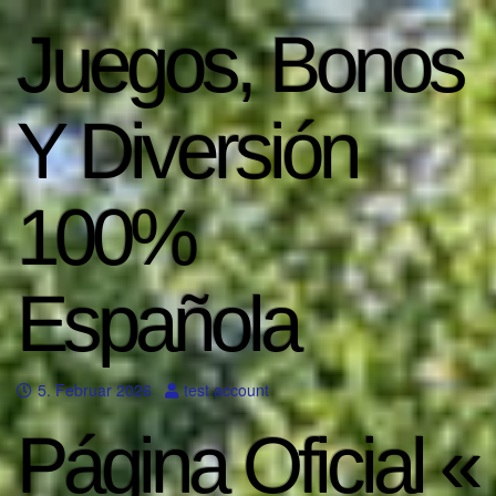
Juegos, Bonos
Y Diversión
100%
Española
5. Februar 2026
test account
Página Oficial «