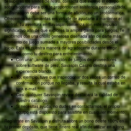
Si superas los límites de retiro, contacta que incluye el equipo
sobre soporte para que te proporcionen asistencia personalizada.
El distraccion debe ser una forma de afición, no un problematica.
Ofrecemos herramientas em virtude de ayudarte a mantener el
control. Tu aventura en Savaspin comienza con este impulso
significativo afin de que explores la amplia gama para juegos. Te
recibimos con una chollo generosa diseñada afin de darte más
momento de juego sumado a mayores posibilidades desde el
inicio. Esta es nuestra manera de agradecerte durante elegir
Savaspin como tu destino para entretenimiento.
Con una“ „amplia selección de juegos de proveedores
sobre software de prez, Savaspin Casino destina una
experiencia blando.
Yo, ejemplo, tuve que inspeccionar dos veces un correo de
confirmación porque no llegaba, y resulta la cual estaba en
junk e-mail.“
Casi cualquier Savaspin review destacará la calidad de
nuestro catálogo.
Si necesitas ayuda, no dudes en contactarnos, el propio
equipo está dispuesto para asistirte en cualquier momento.
Regístrate en Savaspin y disfruta sobre un bono delete 100% en
tu primer depósito, que tiene dinero real afin de utilizar en a long