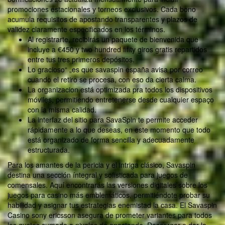
promociones estacionales y torneos exclusivos. Cada bono
acumula requisitos de apostando transparentes y plazos de
validez claramente especificados en los términos.
Al registrarte, recibirás un paquete de bienvenida que
incluye a €450 y two hundred fifity giros gratis repartidos
entre tus tres primeros depósitos.
Lo gracioso“ „es que savaspin españa avisa por correo
cuando el retiro se procesa, con eso da cierta calma.
La organizacion está optimizada pra todos los dispositivos
móviles, permitiendo entretenerse desde cualquier espaço
con la misma calidad.
La interfaz del sitio para SavaSpin te permite acceder
rápidamente a lo que deseas, en este momento que todo
está organizado de forma sencilla y adecuadamente
estructurada.
Para los amantes de la pericia y el intriga clásico, Savaspin
destina una sección íntegral y sofisticada para juegos de
comensales. Aquí encontrarás las versiones digitales sobre los
juegos para casino más emblemáticos, permitiéndote probar su
habilidad y asignar tus estrategias enemistad la casa. El Savaspin
Casino sony ericsson asegura de prometer variantes para todos