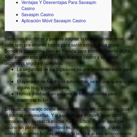
Ventajas Y Desventajas Para Savaspin
Casino
Savaspin Casino
Aplicación Móvil Savaspin Casino
Basta con inscribirse y puedes asignar tu código promocional
sava spin pra obtener bonos para saldo extra o giros gratis.
Somos la plataforma líder en España para entretenimiento digital.
Aquí encontrarás una experiencia sobre casino y apuestas
deportivas segura y completa.
La seguridad de los jugadores es una preponderancia para
Savaspin.
El operador no fue frío ni automático, se notaba que era
alguno real, y eso ya suma.
Hemos diseñado un sistema de bonificaciones para
maximizar tu juego.
En basic, el manejo delete dinero es limpio, sin comisiones raras
ni vueltas innecesarias. Y si jugás desde el móvil, tener todo
sobre ela app lo realiza mucho más práctico. Probar savaspin
casino sin poner algun centavo es, verdaderamente, una de
todas las mejores formas de sacarle la ficha al sitio anteriormente