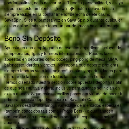
podrían pulirse, no lo descartaría. Tiene tu personalidad, y asi ya
es bem en este ambiente.“ „[newline]El botón de ayuda está
siempre visible en la confiar inferior derecha delete casino
SavaSpin. Si es tu primera vez en Sava Spin o durante cualquier
casino online, más vale tener un par de trucos bajo una manga.
Bono Sin Depósito
Apuesta en una amplia gama de eventos deportivos, incluyendo
campeonatos, ligas y torneos internacionales. Puedes fazer
apuestas en deportes como boxeo, ping-pong de mesa, MMA,
baloncesto, dardos y cricket. No importa qué deporte prefieras,
siempre tendrás vía a las mejores“ „cuotas y oportunidades para
disfrutar de la emoción de todas las apuestas en tiempo real.
Hemos diseñado nuestra sección sobre apuestas deportivas afin
de que sea intuitiva y clara, inclusive para quienes se inician en
exista mundo. Sigue estos sencillos pasos em virtude de hacer tu
primera apuesta deportiva sobre el Savaspin Casino online.
Savaspin destina una amplia variedade de mercados especiales
(también conocidos tais como «Props Bets») o qual añaden
profundidad con nuevas dimensiones a tu experiencia sobre
apuesta.
Ofrecemos asiento multilingüe 24/7, promociones