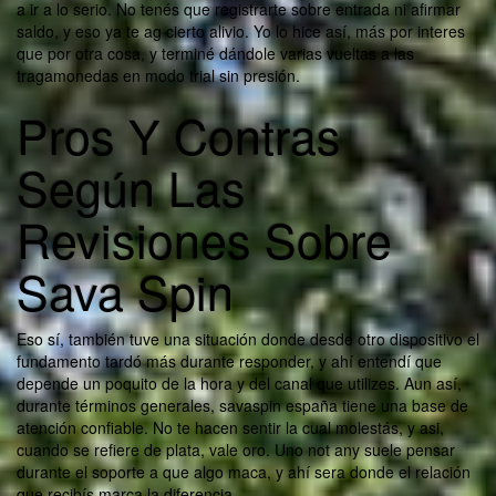
a ir a lo serio. No tenés que registrarte sobre entrada ni afirmar
saldo, y eso ya te ag cierto alivio. Yo lo hice así, más por interes
que por otra cosa, y terminé dándole varias vueltas a las
tragamonedas en modo trial sin presión.
Pros Y Contras
Según Las
Revisiones Sobre
Sava Spin
Eso sí, también tuve una situación donde desde otro dispositivo el
fundamento tardó más durante responder, y ahí entendí que
depende un poquito de la hora y del canal que utilizes. Aun así,
durante términos generales, savaspin españa tiene una base de
atención confiable. No te hacen sentir la cual molestás, y asi,
cuando se refiere de plata, vale oro. Uno not any suele pensar
durante el soporte a que algo maca, y ahí sera donde el relación
que recibís marca la diferencia.