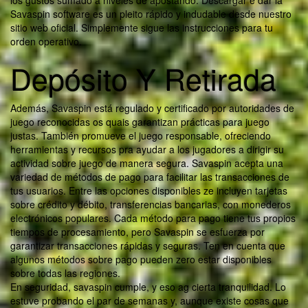
los gustos sumado a niveles de apostando. Descargar e dar la
Savaspin software es un pleito rápido y indudable desde nuestro
sitio web oficial. Simplemente sigue las instrucciones para tu
orden operativo.
Depósito Y Retirada
Además, Savaspin está regulado y certificado por autoridades de
juego reconocidas os quais garantizan prácticas para juego
justas. También promueve el juego responsable, ofreciendo
herramientas y recursos pra ayudar a los jugadores a dirigir su
actividad sobre juego de manera segura. Savaspin acepta una
variedad de métodos de pago para facilitar las transacciones de
tus usuarios. Entre las opciones disponibles ze incluyen tarjetas
sobre crédito y débito, transferencias bancarias, con monederos
electrónicos populares. Cada método para pago tiene tus propios
tiempos de procesamiento, pero Savaspin se esfuerza por
garantizar transacciones rápidas y seguras. Ten en cuenta que
algunos métodos sobre pago pueden zero estar disponibles
sobre todas las regiones.
En seguridad, savaspin cumple, y eso ag cierta tranquilidad. Lo
estuve probando el par de semanas y, aunque existe cosas que