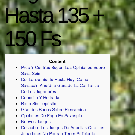
Hasta 135 +
150 Fs
Content
Pros Y Contras Según Las Opiniones Sobre
Sava Spin
Del Lanzamiento Hasta Hoy: Cómo
Savaspin Anordna Ganado La Confianza
De Los Jugadores
Depósito Y Retirada
Bono Sin Depósito
Grandes Bonos Sobre Bienvenida
Opciones De Pago En Savaspin
Nuevos Juegos
Descubre Los Juegos De Aquellas Que Los
Jugadores No Podran Tener Suficiente