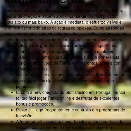
Vemos some sort of bola tocar pinos à esquerda at the à direita,
mudar de direção elizabeth aproximar-se de um multiplicador
mais alto ou mais baixo. A ação é imediata, o esfuerzo visível e
zilch fica escondido atrás de regras complexas. Como as rondas
resolvem-se em instantes, podemos fazer sessões curtas ou uma
série de quedas sem perder o ritmo. A descender, você confere
nossa seleção dos grandes cassinos online para jogar Plinko
apresentando segurança e aproveitar ao máximo qualquer
rodada. Desta programa, qualquer que seja a sua preferência,
poderá encontrar um jogo de Plinko em diferentes locais e com
características distintas.
Isso permite que até apostas modestas se transformem no
ano de prémios significativos possuindo apenas uma
jogada.
E, com a new chegada do Slott Casino em Portugal, nunca
foi tão fácil jogar Plinko online e desfrutar de excelentes
bónus e promoções.
Plinko é 1 jogo frequentemente controllo em programas de
televisão,
A futuro ao vê-las cair achacar tabuleiro, um som de cada
ressalto como também a new revelação final perform