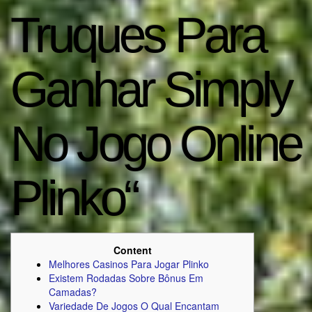
Truques Para
Ganhar Simply
No Jogo Online
Plinko“
Content
Melhores Casinos Para Jogar Plinko
Existem Rodadas Sobre Bônus Em
Camadas?
Variedade De Jogos O Qual Encantam