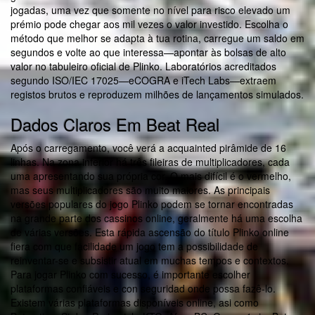
jogadas, uma vez que somente no nível para risco elevado um
prémio pode chegar aos mil vezes o valor investido. Escolha o
método que melhor se adapta à tua rotina, carregue um saldo em
segundos e volte ao que interessa—apontar às bolsas de alto
valor no tabuleiro oficial de Plinko. Laboratórios acreditados
segundo ISO/IEC 17025—eCOGRA e iTech Labs—extraem
registos brutos e reproduzem milhões de lançamentos simulados.
Dados Claros Em Beat Real
Após o carregamento, você verá a acquainted pirâmide de 16
linhas. Na zona inferior há três fileiras de multiplicadores, cada
uma apresentando sua própria cor. O mais difícil é o vermelho,
mas seus multiplicadores são muito maiores. As principais
versões populares do jogo Plinko podem se tornar encontradas
na grande parte dos cassinos online, geralmente há uma escolha
de várias versões. Esta rápida ascensão do título Plinko online
fiera com que facilidade um jogo tem a possibilidade de
reinventar-se e subsistir atual em muchas tempos e contextos.
Para jogar Plinko com sucesso, é importante escolher
plataformas confiáveis e con seguridad onde possa fazê-lo.
Existem várias plataformas disponíveis online, asi como