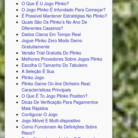
O Que É U Jogo Plinko?
O Jogo Plinko É Infundado Para Começar?
É Possível Mantener Estratégias No Plinko?
Quais São Os Plinko’s No Ano De
Diferentes Cassinos?
Dados Claros Em Tempo Real
Jogue Plinko Zero Modo Demo
Gratuitamente
Versão Trial Gratuita Do Plinko
Melhores Provedores Sobre Jogos Plinko
Escolha O Tamanho Do Tabuleiro
A Seleção É Sua
Plinko Jogo
Plinko Game On-line Dinheiro Real:
Características Principais
O Que É To Jogo Plinko Position?
Dicas De Verificação Para Pagamentos
Mais Rápidos
Configurar O Jogo
Jogo Móvel E Multi-dispositivo
Como Funcionam As Definições Sobre
Risco?