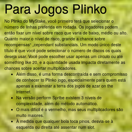
Para Jogos Plinko
No Plinko do MyStake, você primeiro terá que selecionar o
número de linhas preferida em rodada. Os jogadores podem
então fixar um nível sobre risco que varia de baixo, médio ou alto.
Quanto maior o nível de risco, grande a chance sobre
recompensas“ „cependant substanciais. Um modo único deste
título é que você pode selecionar o número de discos os quais
deseja usar. Você pode escolher usar apenas um circulo ou até
something like 20, e a quantidade usada impacta diretamente as
chances sobre acertar multiplicadores.
Além disso, é uma forma descontraída e sem compromisso
de conhecer to Plinko jogo, especialmente para quem está
apenas a examinar a terra dos jogos de azar on the
internet.
Na versão perform Spribe existem 3 níveis de
complexidade, além do método automático.
O mais difícil é o vermelho, mas seus multiplicadores são
muito maiores.
À medida que qualquer bola toca pinos, desvia-se à
esquerda ou direita até assentar num slot.