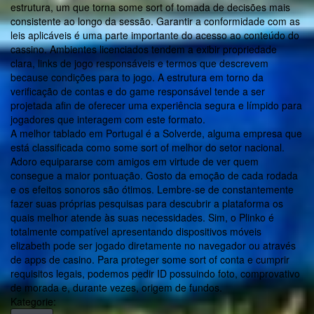
estrutura, um que torna some sort of tomada de decisões mais
consistente ao longo da sessão. Garantir a conformidade com as
leis aplicáveis é uma parte importante do acesso ao conteúdo do
cassino. Ambientes licenciados tendem a exibir propriedade
clara, links de jogo responsáveis e termos que descrevem
because condições para to jogo. A estrutura em torno da
verificação de contas e do game responsável tende a ser
projetada afin de oferecer uma experiência segura e límpido para
jogadores que interagem com este formato.
A melhor tablado em Portugal é a Solverde, alguma empresa que
está classificada como some sort of melhor do setor nacional.
Adoro equipararse com amigos em virtude de ver quem
consegue a maior pontuação. Gosto da emoção de cada rodada
e os efeitos sonoros são ótimos. Lembre-se de constantemente
fazer suas próprias pesquisas para descubrir a plataforma os
quais melhor atende às suas necessidades. Sim, o Plinko é
totalmente compatível apresentando dispositivos móveis
elizabeth pode ser jogado diretamente no navegador ou através
de apps de casino. Para proteger some sort of conta e cumprir
requisitos legais, podemos pedir ID possuindo foto, comprovativo
de morada e, durante vezes, origem de fundos.
Kategorie: