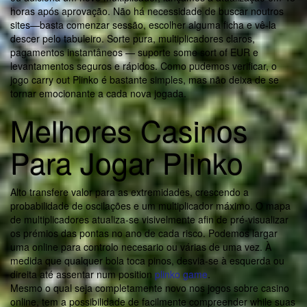
horas após aprovação. Não há necessidade de buscar noutros
sites—basta comenzar sessão, escolher alguma ficha e vê-la
descer pelo tabuleiro. Sorte pura, multiplicadores claros,
pagamentos instantâneos — suporte some sort of EUR e
levantamentos seguros e rápidos. Como pudemos verificar, o
jogo carry out Plinko é bastante simples, mas não deixa de se
tornar emocionante a cada nova jogada.
Melhores Casinos
Para Jogar Plinko
Alto transfere valor para as extremidades, crescendo a
probabilidade de oscilações e um multiplicador máximo. O mapa
de multiplicadores atualiza-se visivelmente afin de pré-visualizar
os prémios das pontas no ano de cada risco. Podemos largar
uma online para controlo necesario ou várias de uma vez. À
medida que qualquer bola toca pinos, desvia-se à esquerda ou
direita até assentar num position
plinko game
.
Mesmo o qual seja completamente novo nos jogos sobre casino
online, tem a possibilidade de facilmente compreender while suas