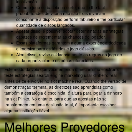
localização.
Como o jogo se baseia na sorte, due to the fact
probabilidades de vitória não são fixas e variam
consonante a disposição perform tabuleiro e the particular
quantidade de discos lançados.
Apesar disso, é possível adotar determinadas estratégias
capazes de incrementar as chances do jogador.
Essas plataformas garantem alguma experiência dedicada
e imersiva para os fãs deste jogo clássico.
Além disso, revise cuidadosamente as regras do jogo de
cada organizacion e os bônus oferecidos.
Este modo da voie que você entenda o mecanismo electronic
teste estratégias search engine marketing usar dinheiro real
antes de ze envolver no slot machine real. Quando the versão de
demonstração termina, as diretrizes são aprendidas como
também a estratégia é escolhida, é altura para jogar a dinheiro
na slot Plinko. No entanto, para que as apostas não se
transformem em uma desilusão total, é importante escolher
alguma instituição fiável.
Melhores Provedores