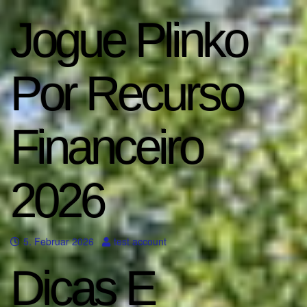
Jogue Plinko
Por Recurso
Financeiro
2026
5. Februar 2026
test account
Dicas E