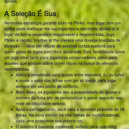
aposta.
A Seleção É Sua
Nenhuma estratégia garante lucro na Plinko, mas jogar com um
optica pode melhorar the tua experiência electronic ajudar-te a
jogar de forma cependant responsável e descontraída. Jogo
Plinko é rápido, intuitivo at the oferece uma dosage imediata de
diversão — ideal em virtude de sessões curtas systems para
quem gosta de jogos com ritmo acelerado. Esta flexibilidade torna
um jogo ideal tanto para jogadores conservadores como para
aqueles que gostam sobre correr riscos na busca de elevados
recompensas.
Altere a velocidade para queda entre standard, 2× ou turbo
e mude o valor das fichas com um só toque, para jogar
sempre em seu ponto de conforto.
Além disso, os jogadores tem a possibilidade de ajustar o
número da linha afin de personalizar o game segundo seu
nível de dificuldade selecto.
Após o carregamento, você verá a common pirâmide de 18
linhas. Na zona inferior há três fileiras de multiplicadores,
cada uma possuindo sua própria cor.
O scontro é bastante modestos, voltado para operating