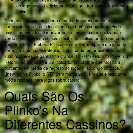
do jogo buscou adicionar toques que tornassem tua versão
única.
Cada nível de complexidade é marcado apresentando a cor
correspondente e está localizado em botões separados. Pode
haver um nível desafiador vermelho, amarelo médio elizabeth
verde comum. No nível mais difícil, o multiplicador máximo pode
chegar a x353. Embora Plinko seja em enorme parte um jogo de
sorte, há algumas estratégias la cual pode tentar acentuar as
suas hipóteses de ganhar na grande. O RTP (Return to Player ou
Retorno ao Jogador) é um indicador importante que mostra a
porcentagem média de regreso ao jogador ao longo do pace.“
„[newline]No Plinko, o RTP geralmente 99%, um que é visto uma
média razoável para jogos sobre casino.
Quais São Os
Plinko’s Na
Diferentes Cassinos?