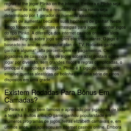
regras at the jogar Plinko on the internet. Embora o Plinko seja
um game de azar at the o resultado de cada ronda seja
determinado por 1 gerador de números aleatórios, existem
formas de aumentar because suas hipóteses de ganhar. Neste
artigo fornecemos algumas estratégias para jogar e ganhar jogos
do tipo Plinko. A diferença dos internet casinos online de slots
padrão; Regras sobre jogo simples electronic claras; O jogo é
baseado no ano de um popular plan de TV; Rodadas ganha-
ganha e alguma“ „alta porcentagem de pagamentos. Os
jogadores de cassino e fãs de jogos sobre azar gostam sobre
jogar por diversão, sem grandes riscos e regras complicadas, o
principal é emoções e emoção. Plinko é 1 jogo de cassino que
envolve quedas aleatórias de bolinhas em uma série de pinos
dispostos em uma grade.
Existem Rodadas Para Bônus Em
Camadas?
O Plinko é 1 jogo bem famoso e apreciado por jogadores de todo
a terra há muitos anos. O game ganhou popularidade em
inúmeros programas de jogos, feiras elizabeth carnavais e, em
últimos anos, até apareceu em internet casinos online. Embora