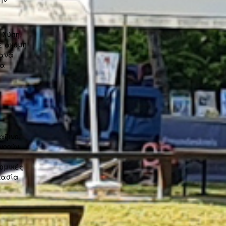
 λύση,
ε ακόμη
ανά
ια
αζίνο.
νοούν
ομικές
κασία