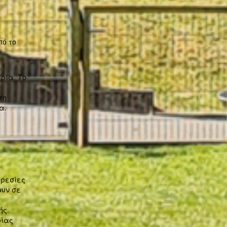
πό το
ς
ιρία. Το
τη
α.
ηρεσίες
ουν σε
ής.
ρίας