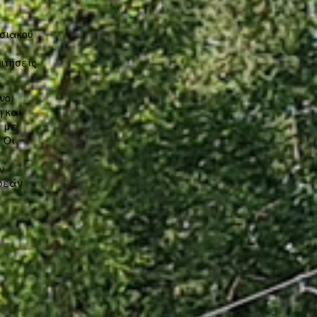
σιακού
ιτήσεις
νο
 και
ς με
 Οι
ν
ωρεάν
α