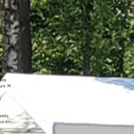
osido
 αξίας
τη
μια
ων. Η
ς
μούς.
ν ότι
ην