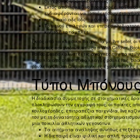
σύγχρονες ψηφιακές λύσεις πληρωμών.
Εκτός από τις καζίνο προσφορές, το Posi
ενδιαφέρονται να τοποθετήσουν στοιχήμα
και δίκαιο αδειοδοτημένο παιχνίδι.
Το μενού επιλογών και υπηρεσιών διατηρεί
κινητό ή το τάμπλετ.
Εκτός από τα κλασικά παιχνίδια με live seller, 
εκπομπές παιχνιδιών, όπως τα Wish Catcher, Book
Posido Casino καλύπτει τις ανάγκες των παικτώ
ποικιλία από online παραλλαγές ρουλέτας, blac
ρουλέτα Golden Chip, οι παίκτες έχουν πολλές 
Τύποι Μπόνους
Η διαδικασία συμμετοχής σε στοιχηματικές δρασ
ολοκληρώσουν την εγγραφή τους, οι παίκτες απ
κουλοχέρηδες, επιτραπέζια παιχνίδια, live καζίν
του με τη δυνατότητα αθλητικού στοιχηματισμο
μια ποικιλία αθλητικών γεγονότων.
Τα αιτήματα ανάληψης συνήθως επεξεργάζ
Η διεπαφή είναι φιλική και απλή, προσα