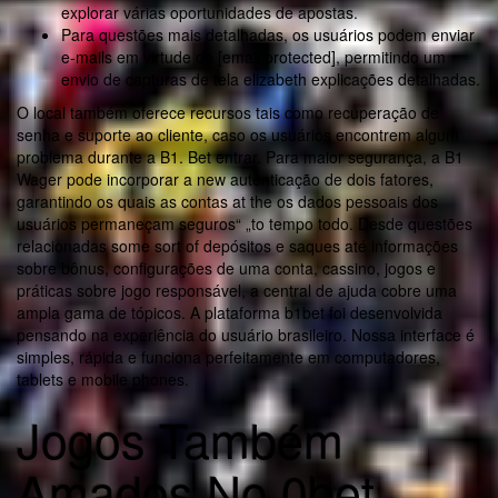
explorar várias oportunidades de apostas.
Para questões mais detalhadas, os usuários podem enviar
e-mails em virtude de [email protected], permitindo um
envio de capturas de tela elizabeth explicações detalhadas.
O local também oferece recursos tais como recuperação de
senha e suporte ao cliente, caso os usuários encontrem algum
problema durante a B1. Bet entrar. Para maior segurança, a B1
Wager pode incorporar a new autenticação de dois fatores,
garantindo os quais as contas at the os dados pessoais dos
usuários permaneçam seguros“ „to tempo todo. Desde questões
relacionadas some sort of depósitos e saques até informações
sobre bônus, configurações de uma conta, cassino, jogos e
práticas sobre jogo responsável, a central de ajuda cobre uma
ampla gama de tópicos. A plataforma b1bet foi desenvolvida
pensando na experiência do usuário brasileiro. Nossa interface é
simples, rápida e funciona perfeitamente em computadores,
tablets e mobile phones.
Jogos Também
Amados No 0bet