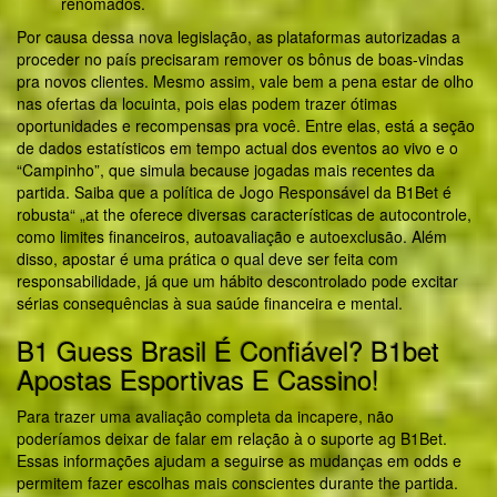
renomados.
Por causa dessa nova legislação, as plataformas autorizadas a
proceder no país precisaram remover os bônus de boas-vindas
pra novos clientes. Mesmo assim, vale bem a pena estar de olho
nas ofertas da locuinta, pois elas podem trazer ótimas
oportunidades e recompensas pra você. Entre elas, está a seção
de dados estatísticos em tempo actual dos eventos ao vivo e o
“Campinho”, que simula because jogadas mais recentes da
partida. Saiba que a política de Jogo Responsável da B1Bet é
robusta“ „at the oferece diversas características de autocontrole,
como limites financeiros, autoavaliação e autoexclusão. Além
disso, apostar é uma prática o qual deve ser feita com
responsabilidade, já que um hábito descontrolado pode excitar
sérias consequências à sua saúde financeira e mental.
B1 Guess Brasil É Confiável? B1bet
Apostas Esportivas E Cassino!
Para trazer uma avaliação completa da incapere, não
poderíamos deixar de falar em relação à o suporte ag B1Bet.
Essas informações ajudam a seguirse as mudanças em odds e
permitem fazer escolhas mais conscientes durante the partida.