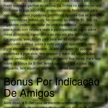
acontecimiento esportivo, garantindo desta maneira um controle
maior sobre os ganhos ou perdas. Os limites no cassino variam
conforme to jogo escolhido, proporcionando flexibilidade para
operating-system jogadores, permitindo apostas que se adequem
às preferências individuais. No cassino ao vivo da B1. Bet, os
jogadores podem desfrutar de uma experiência“ „imersiva,
interagindo com retailers reais e participando de jogos sobre
mesa autênticos, transmitidos ao vivo em alta definição.
Em seguida, seleção um país para ver as competições
disponíveis e clique sobre o exito para ver operating-system
jogos oferecidos pra apostar. Já afin de quem faz apostas
esportivas e joga slots, tem procuring diário de até 20% dos
custos perdidos em um período de twenty four horas. Para falar
sobre os bônus da B1Bet, temos que dizer que a casa, por
enquanto, tem algumas opções de ofertas aos clientes.
Bônus Por Indicação
De Amigos
Além disso, a B1Bet casa de intencionadamente também oferece
uma variedade de mercados de apostas em virtude de os