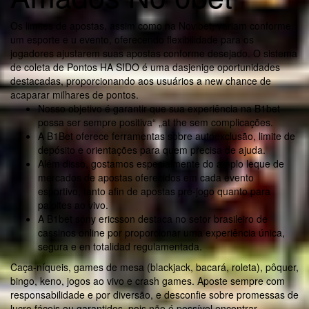
Os limites de apostas, assim como na Novibet, variam conforme
um esporte e u evento, oferecendo flexibilidade para os
jogadores ajustarem suas apostas conforme desejado. O sistema
de coleta de Pontos HA SIDO é uma dasjenige oportunidades
destacadas, proporcionando aos usuários a new chance de
acaparar milhares de pontos.
Nosso objetivo é garantir que sua experiência na B1bet
possa ser sempre positiva“ „at the sem complicações.
A B1Bet oferece ferramentas sobre autoexclusão, limite de
depósito e orientações para quem precisa de ajuda.
Além disso, gostamos especialmente do amplo leque de
mercados de apostas oferecidos em cada evento
esportivo, tanto afin de apostas pré-jogo quanto para
palpites ao vivo.
A B1bet sony ericsson destaca no setor brasileiro de
cassinos online por proporcionar uma experiência única,
segura e en totalidad regulamentada.
Caça-níqueis, games de mesa (blackjack, bacará, roleta), pôquer,
bingo, keno, jogos ao vivo e crash games. Aposte sempre com
responsabilidade e por diversão, e desconfie sobre promessas de
lucro fáceis ou garantidos, pois não é possível encontrar