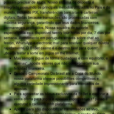
possam precisar de ajuda. Nosso sistema de deposito é
integrado possuindo os principais métodos utilizados no País e do
mundo, incluindo PIX, transferências bancárias e carteiras
digitais. Todas because transações são processadas com
máxima segurança, garantindo que teus dados financeiros
permaneçam protegidos. Nossa squadra de suporte
especializada está disponível twenty four horas por dia, 7 dias por
semana. Atendimento em português através sobre chat ao
festón, WhatsApp e electronic mail para resolver qualquer dúvida
rapidamente. O B1Bet casino é o destino best para quem“
„deseja testar a sorte em jogos on the internet.
Mas sempre jogue de forma cuidadoso e com equilíbrio, e
apenas“ „aposte valores que não comprometam sua
felicidad financeira.
Desde o Campeonato Do brasil até a Copa do Mundo,
nossa plataforma oferece possibilities competitivas e
alguma variedade impressionante para mercados de
apostas.
Para aproveitar os bônus exclusivos da B1Bet e explorar a
vasta oferta para jogos e apostas esportivas, o 1º passo é
executar o cadastro mhh plataforma.
Apesar para não disponibilizar transmissões ao vivo,