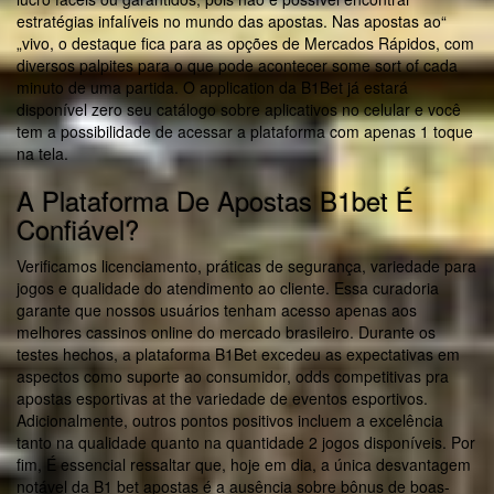
estratégias infalíveis no mundo das apostas. Nas apostas ao“
„vivo, o destaque fica para as opções de Mercados Rápidos, com
diversos palpites para o que pode acontecer some sort of cada
minuto de uma partida. O application da B1Bet já estará
disponível zero seu catálogo sobre aplicativos no celular e você
tem a possibilidade de acessar a plataforma com apenas 1 toque
na tela.
A Plataforma De Apostas B1bet É
Confiável?
Verificamos licenciamento, práticas de segurança, variedade para
jogos e qualidade do atendimento ao cliente. Essa curadoria
garante que nossos usuários tenham acesso apenas aos
melhores cassinos online do mercado brasileiro. Durante os
testes hechos, a plataforma B1Bet excedeu as expectativas em
aspectos como suporte ao consumidor, odds competitivas pra
apostas esportivas at the variedade de eventos esportivos.
Adicionalmente, outros pontos positivos incluem a excelência
tanto na qualidade quanto na quantidade 2 jogos disponíveis. Por
fim, É essencial ressaltar que, hoje em dia, a única desvantagem
notável da B1 bet apostas é a ausência sobre bônus de boas-