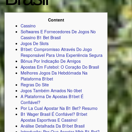
Content
Cassino
Softwares E Fornecedores De Jogos No
Cassino B1 Bet Brasil
Jogos De Slots
B1bet: Compromisso Através Do Jogo
Responsável Para Uma Experiência Segura
Bônus Por Indicação De Amigos
Apostas Em Futebol: O Coração Do Brasil
Melhores Jogos Da Hebdómada Na
Plataforma B1bet
Regras Do Site
Jogos Também Amados No 0bet
A Plataforma De Apostas B1bet É
Confiável?
Por La Cual Apostar Na B1 Bet? Resumo
B1 Wager Brasil É Confiável? B1bet
Apostas Esportivas E Cassino!
Análise Detalhada Da B1bet Brasil
Introdução: Por Que Apostar Mhh B1 Bet?