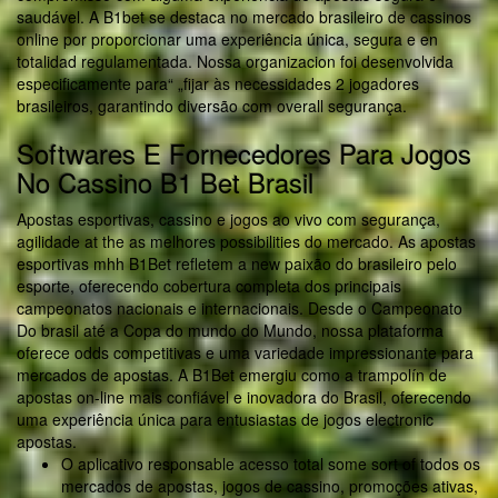
saudável. A B1bet se destaca no mercado brasileiro de cassinos
online por proporcionar uma experiência única, segura e en
totalidad regulamentada. Nossa organizacion foi desenvolvida
especificamente para“ „fijar às necessidades 2 jogadores
brasileiros, garantindo diversão com overall segurança.
Softwares E Fornecedores Para Jogos
No Cassino B1 Bet Brasil
Apostas esportivas, cassino e jogos ao vivo com segurança,
agilidade at the as melhores possibilities do mercado. As apostas
esportivas mhh B1Bet refletem a new paixão do brasileiro pelo
esporte, oferecendo cobertura completa dos principais
campeonatos nacionais e internacionais. Desde o Campeonato
Do brasil até a Copa do mundo do Mundo, nossa plataforma
oferece odds competitivas e uma variedade impressionante para
mercados de apostas. A B1Bet emergiu como a trampolín de
apostas on-line mais confiável e inovadora do Brasil, oferecendo
uma experiência única para entusiastas de jogos electronic
apostas.
O aplicativo responsable acesso total some sort of todos os
mercados de apostas, jogos de cassino, promoções ativas,