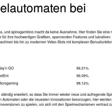
ielautomaten bei
s, und spinogambino macht da keine Ausnahme. Hier finden Sie eine r
e für ihre hochwertigen Grafiken, spannenden Features und lukrativen
schinen bis hin zu modernen Video-Slots mit komplexen Bonusfunktion
lay’n GO
96.21%
etEnt
96.09%
icrogaming
88.12%
ständig erweitert, so dass Sie immer wieder neue und aufregende Spi
n Automaten oder die neuesten Innovationen bevorzugen, hier werden
 Demoversionen zu spielen, um sich mit den Spielmechanismen vertraut z