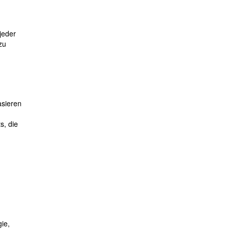
jeder
zu
asieren
s, die
ie,