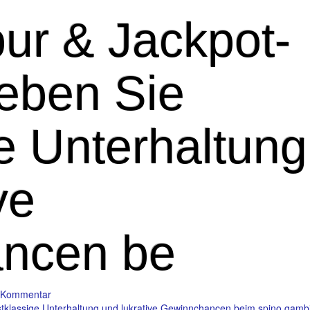
pur & Jackpot-
leben Sie
ge Unterhaltung
ve
ncen be
n Kommentar
rstklassige Unterhaltung und lukrative Gewinnchancen beim spino gamb