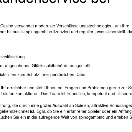
as Casino verwendet modernste Verschlüsselungstechnologien, um Ihre
r hinaus ist spinogambino lizenziert und reguliert, was sicherstellt, d
.
rschlüsselung
ner angesehenen Glücksspielbehörde ausgestellt
ichtlinien zum Schutz Ihrer persönlichen Daten
hr erreichbar und steht Ihnen bei Fragen und Problemen gerne zur Se
elefon kontaktieren. Das Team ist freundlich, kompetent und hilfsbere
rung, die durch eine große Auswahl an Spielen, attraktive Bonusange
ekennzeichnet ist. Egal, ob Sie ein erfahrener Spieler oder ein Anfäng
auchen Sie ein in die aufregende Welt von spinogambino und erleben S