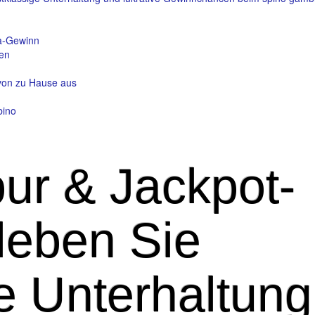
ga-Gewinn
ten
 von zu Hause aus
bino
pur & Jackpot-
rleben Sie
ge Unterhaltung