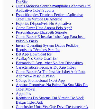
Do Site
Quais Modelos Sobre Smartphones Android Um
Aplicativo 1xbet Suporta
Especificações Técnicas Perform Aplicativo
1xbet Em Virtude De Android
Esportes Disponíveis No Aplicativo
Como Fazer Uma Aposta Pelo App?
Personalização Elizabeth Suporte
Como Baixar E Instalar 1xbet App Para Ios –
Passo A Passo
Inserir Operating System Dados Pedidos
Requisitos Técnicos Para Ios
Bet App Download Ios
Avaliações Sobre Usuários
Baixando O App 1xbet No Seu Dispositivo
Características Técnicas Do App 1xbet
Como Baixar At The Instalar 1xbet Apk Para
Android – Passo A Passo
Código Promocional 1xbet App
Apostas Esportivas Na Palma Da Sua Mão Do
1xbet Móvel
Apple Ios
Requisitos Do Sistema Em Virtude De Você
Baixar 1xbet Apk
Conclusão: Uma Vez Que Deve Descarregar A