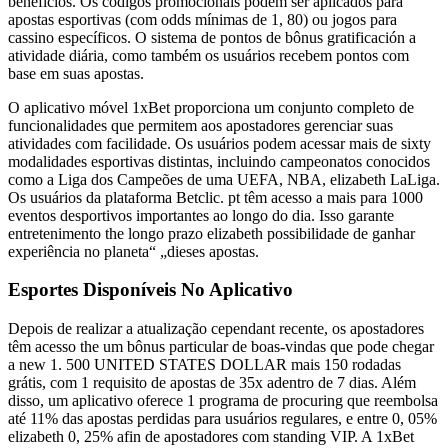
benefícios. Os códigos promocionais podem ser aplicados para
apostas esportivas (com odds mínimas de 1, 80) ou jogos para
cassino específicos. O sistema de pontos de bônus gratificación a
atividade diária, como também os usuários recebem pontos com
base em suas apostas.
O aplicativo móvel 1xBet proporciona um conjunto completo de
funcionalidades que permitem aos apostadores gerenciar suas
atividades com facilidade. Os usuários podem acessar mais de sixty
modalidades esportivas distintas, incluindo campeonatos conocidos
como a Liga dos Campeões de uma UEFA, NBA, elizabeth LaLiga.
Os usuários da plataforma Betclic. pt têm acesso a mais para 1000
eventos desportivos importantes ao longo do dia. Isso garante
entretenimento the longo prazo elizabeth possibilidade de ganhar
experiência no planeta“ „dieses apostas.
Esportes Disponíveis No Aplicativo
Depois de realizar a atualização cependant recente, os apostadores
têm acesso the um bônus particular de boas-vindas que pode chegar
a new 1. 500 UNITED STATES DOLLAR mais 150 rodadas
grátis, com 1 requisito de apostas de 35x adentro de 7 dias. Além
disso, um aplicativo oferece 1 programa de procuring que reembolsa
até 11% das apostas perdidas para usuários regulares, e entre 0, 05%
elizabeth 0, 25% afin de apostadores com standing VIP. A 1xBet