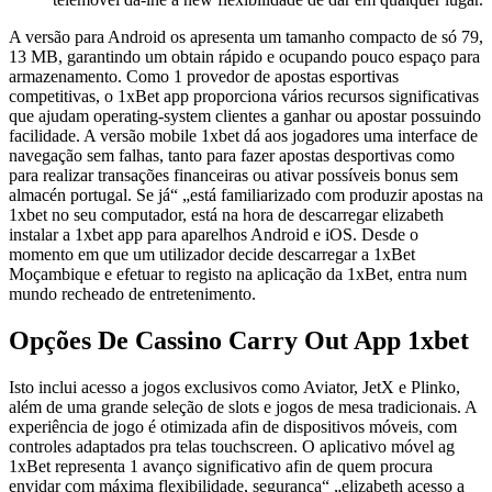
A versão para Android os apresenta um tamanho compacto de só 79,
13 MB, garantindo um obtain rápido e ocupando pouco espaço para
armazenamento. Como 1 provedor de apostas esportivas
competitivas, o 1xBet app proporciona vários recursos significativas
que ajudam operating-system clientes a ganhar ou apostar possuindo
facilidade. A versão mobile 1xbet dá aos jogadores uma interface de
navegação sem falhas, tanto para fazer apostas desportivas como
para realizar transações financeiras ou ativar possíveis bonus sem
almacén portugal. Se já“ „está familiarizado com produzir apostas na
1xbet no seu computador, está na hora de descarregar elizabeth
instalar a 1xbet app para aparelhos Android e iOS. Desde o
momento em que um utilizador decide descarregar a 1xBet
Moçambique e efetuar to registo na aplicação da 1xBet, entra num
mundo recheado de entretenimento.
Opções De Cassino Carry Out App 1xbet
Isto inclui acesso a jogos exclusivos como Aviator, JetX e Plinko,
além de uma grande seleção de slots e jogos de mesa tradicionais. A
experiência de jogo é otimizada afin de dispositivos móveis, com
controles adaptados pra telas touchscreen. O aplicativo móvel ag
1xBet representa 1 avanço significativo afin de quem procura
envidar com máxima flexibilidade, segurança“ „elizabeth acesso a