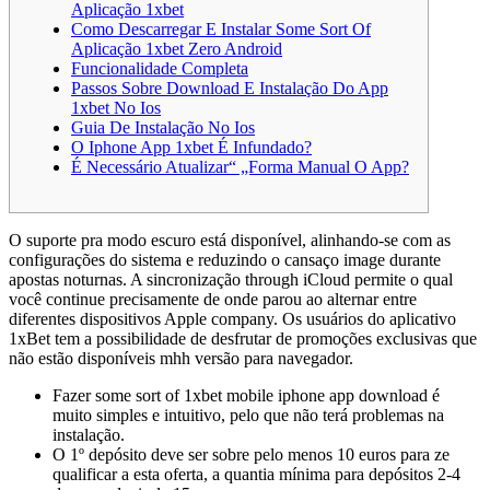
Aplicação 1xbet
Como Descarregar E Instalar Some Sort Of
Aplicação 1xbet Zero Android
Funcionalidade Completa
Passos Sobre Download E Instalação Do App
1xbet No Ios
Guia De Instalação No Ios
O Iphone App 1xbet É Infundado?
É Necessário Atualizar“ „Forma Manual O App?
O suporte pra modo escuro está disponível, alinhando-se com as
configurações do sistema e reduzindo o cansaço image durante
apostas noturnas. A sincronização through iCloud permite o qual
você continue precisamente de onde parou ao alternar entre
diferentes dispositivos Apple company. Os usuários do aplicativo
1xBet tem a possibilidade de desfrutar de promoções exclusivas que
não estão disponíveis mhh versão para navegador.
Fazer some sort of 1xbet mobile iphone app download é
muito simples e intuitivo, pelo que não terá problemas na
instalação.
O 1º depósito deve ser sobre pelo menos 10 euros para ze
qualificar a esta oferta, a quantia mínima para depósitos 2-4