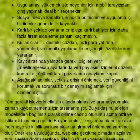
Uygulamayı yüklemek istemeyenler için mobil tarayıcıdan
giriş yapmak ideal bir seçenektir.
Sosyal medya kanalları, e-posta bültenleri ve uygulama içi
bildirimler genelde ilk kaynaktır.
Karlı bir şekilde oynama empieza karlı bahisler için daha
fazla fırsat elde etme şansını kaçırmayın.
Kullanıcılar TL destekli cüzdan, hızlı para yatırma
yöntemleri, ve mobil uygulama ile erişim gibi özelliklerden
yararlanır.
Kayıt sırasında yalnızca gerekli bilgileri ver.“
„[newline]Hesap ayarlarında veri paylaşım izinlerini düzenli
kontrol et; üçüncü taraf pazarlama onaylarını kapat.
Aşağıdaki adımlar, yetkisiz erişimi önlemek, veri güvenliğini
korumak ve sorunsuz bir deneyim sağlamak için
özetlenmiştir.
Tüm gerekli işlevlerin elinizin altında olması ve arama yapmakla
zaman kaybetmemeniz için tasarlanmıştır. Bu yaklaşım, telefon
modelinden bağımsız olarak online casino oturumu açma hızlı ve
istikrarlı blooming getirir. Bu yöntemler,“ „erişim hatalarını en aza
indirmeye ve kimlik avı kaynaklarına girmeyi önlemeye yardımcı
olur. Önerilere uyulduğunda, web-site gecikme olmadan açılır ve
tüm işlevleri doğru şekilde yükler. Sağ üst köşede «Kayıt» ve