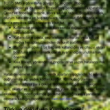
TOTP) SMS’e göre daha güvenli bir seçimdir. Pop-up
engelleyiciler ya da reklam filtreleri giriş pencerelerini kapatabilir.
Çerez ve önbelleği temizle, sonra sayfayı tazele. Bozuk önbellek,
oturum hatalarına ve boş sayfalara neden olur. Sıfırlamada e-
posta empieza SMS onaylarını etkin tut.
Kullanıcılar yetkilendirme sonrasında doğrulama işlemini
başlatabilirler.
Kullanıcılar e-posta, cep telefonu numarası veya sosyal
medya hesapları üzerinden de kayıt olabilirler.
Platformun güvenli bir bağlantı kullandığını ve cihazın ekran
boyutuna göre otomatik olarak ayarlandığını unutmamak
önemlidir.
Kısa linkleri, yönlendirme zincirlerini ve yazım hatalarını risk
sinyali claim.
Hatalı denemeler sonrası güvenlik ayarlarını güçlendir. İki adımlı
doğrulamayı aç, yedek kodları kaydet. Kimlik doğrulaması
tamamlanmadıysa para çekme reddedilebilir; gereken belgeleri
web, okunur ve arzu edilen formatta yükle. Bazı kullanıcılar, kimlik
eksikleri yüzünden çekimde gecikme yaşadığını veya yanıtların
otomatik kaldığını rapor ediyor
1win-bet.com
.
Türkiye’deki 1win Kumarhanesi