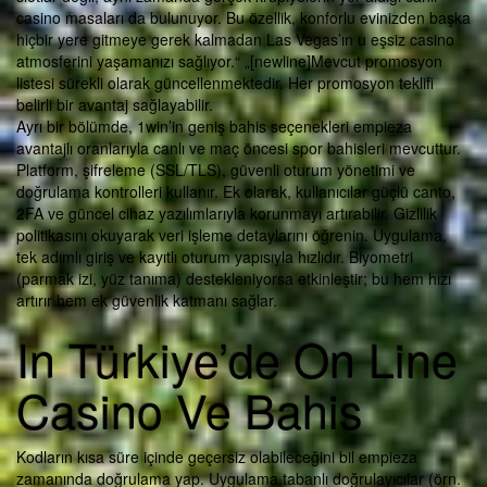
casino masaları da bulunuyor. Bu özellik, konforlu evinizden başka
hiçbir yere gitmeye gerek kalmadan Las Vegas’ın u eşsiz casino
atmosferini yaşamanızı sağlıyor.“ „[newline]Mevcut promosyon
listesi sürekli olarak güncellenmektedir. Her promosyon teklifi
belirli bir avantaj sağlayabilir.
Ayrı bir bölümde, 1win’in geniş bahis seçenekleri empieza
avantajlı oranlarıyla canlı ve maç öncesi spor bahisleri mevcuttur.
Platform, şifreleme (SSL/TLS), güvenli oturum yönetimi ve
doğrulama kontrolleri kullanır. Ek olarak, kullanıcılar güçlü canto,
2FA ve güncel cihaz yazılımlarıyla korunmayı artırabilir. Gizlilik
politikasını okuyarak veri işleme detaylarını öğrenin. Uygulama,
tek adımlı giriş ve kayıtlı oturum yapısıyla hızlıdır. Biyometri
(parmak izi, yüz tanıma) destekleniyorsa etkinleştir; bu hem hızı
artırır hem ek güvenlik katmanı sağlar.
In Türkiye’de On Line
Casino Ve Bahis
Kodların kısa süre içinde geçersiz olabileceğini bil empieza
zamanında doğrulama yap. Uygulama tabanlı doğrulayıcılar (örn.