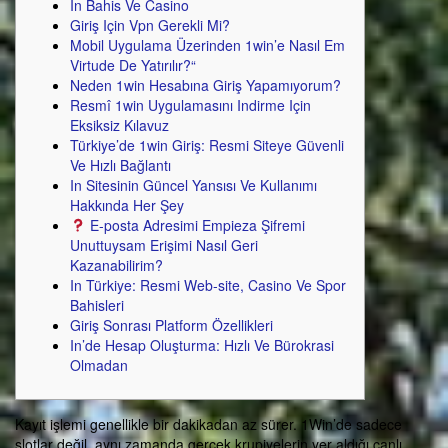
In Bahis Ve Casino
Giriş Için Vpn Gerekli Mi?
Mobil Uygulama Üzerinden 1win’e Nasıl Em
Virtude De Yatırılır?“
Neden 1win Hesabına Giriş Yapamıyorum?
Resmî 1win Uygulamasını Indirme Için
Eksiksiz Kılavuz
Türkiye’de 1win Giriş: Resmi Siteye Güvenli
Ve Hızlı Bağlantı
In Sitesinin Güncel Yansısı Ve Kullanımı
Hakkında Her Şey
E-posta Adresimi Empieza Şifremi
Unuttuysam Erişimi Nasıl Geri
Kazanabilirim?
In Türkiye: Resmi Web-site, Casino Ve Spor
Bahisleri
Giriş Sonrası Platform Özellikleri
In’de Hesap Oluşturma: Hızlı Ve Bürokrasi
Olmadan
Kayıt işlemi genellikle bir dakikadan az sürer. 1Win’de sadece
slotlar değil, aynı zamanda gerçek krupiyelerin yer aldığı canlı