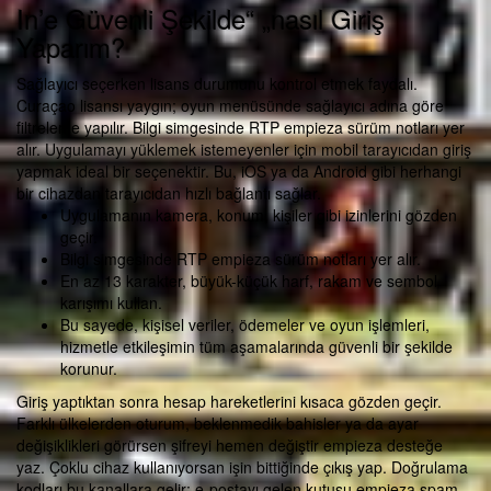
In’e Güvenli Şekilde“ „nasıl Giriş
Yaparım?
Sağlayıcı seçerken lisans durumunu kontrol etmek faydalı.
Curaçao lisansı yaygın; oyun menüsünde sağlayıcı adına göre
filtreleme yapılır. Bilgi simgesinde RTP empieza sürüm notları yer
alır. Uygulamayı yüklemek istemeyenler için mobil tarayıcıdan giriş
yapmak ideal bir seçenektir. Bu, iOS ya da Android gibi herhangi
bir cihazdan tarayıcıdan hızlı bağlantı sağlar.
Uygulamanın kamera, konum, kişiler gibi izinlerini gözden
geçir.
Bilgi simgesinde RTP empieza sürüm notları yer alır.
En az 13 karakter, büyük-küçük harf, rakam ve sembol
karışımı kullan.
Bu sayede, kişisel veriler, ödemeler ve oyun işlemleri,
hizmetle etkileşimin tüm aşamalarında güvenli bir şekilde
korunur.
Giriş yaptıktan sonra hesap hareketlerini kısaca gözden geçir.
Farklı ülkelerden oturum, beklenmedik bahisler ya da ayar
değişiklikleri görürsen şifreyi hemen değiştir empieza desteğe
yaz. Çoklu cihaz kullanıyorsan işin bittiğinde çıkış yap. Doğrulama
kodları bu kanallara gelir; e-postayı gelen kutusu empieza spam