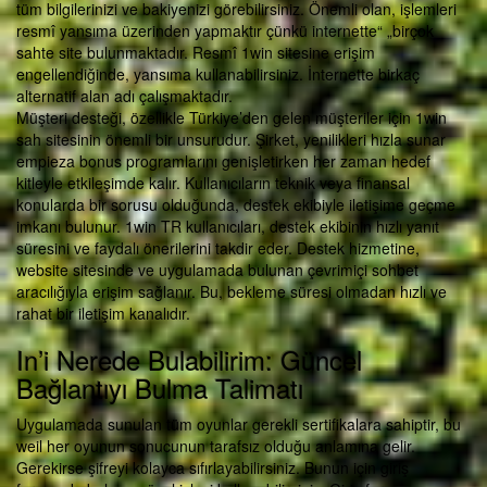
tüm bilgilerinizi ve bakiyenizi görebilirsiniz. Önemli olan, işlemleri
resmî yansıma üzerinden yapmaktır çünkü internette“ „birçok
sahte site bulunmaktadır. Resmî 1win sitesine erişim
engellendiğinde, yansıma kullanabilirsiniz. İnternette birkaç
alternatif alan adı çalışmaktadır.
Müşteri desteği, özellikle Türkiye’den gelen müşteriler için 1win
sah sitesinin önemli bir unsurudur. Şirket, yenilikleri hızla sunar
empieza bonus programlarını genişletirken her zaman hedef
kitleyle etkileşimde kalır. Kullanıcıların teknik veya finansal
konularda bir sorusu olduğunda, destek ekibiyle iletişime geçme
imkanı bulunur. 1win TR kullanıcıları, destek ekibinin hızlı yanıt
süresini ve faydalı önerilerini takdir eder. Destek hizmetine,
website sitesinde ve uygulamada bulunan çevrimiçi sohbet
aracılığıyla erişim sağlanır. Bu, bekleme süresi olmadan hızlı ve
rahat bir iletişim kanalıdır.
In’i Nerede Bulabilirim: Güncel
Bağlantıyı Bulma Talimatı
Uygulamada sunulan tüm oyunlar gerekli sertifikalara sahiptir, bu
weil her oyunun sonucunun tarafsız olduğu anlamına gelir.
Gerekirse şifreyi kolayca sıfırlayabilirsiniz. Bunun için giriş