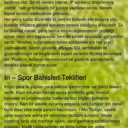
yardımcı olur. Sorun devam ederse, IP adresiniz engellenmiş
olabilir. 1win giris başarılı bir şekilde yaptıktan sonra, hemen
kişisel kontrol merkezinize girersiniz.
Her şey o kadar düzenlidir ki, yeni bir kullanıcı bile kolayca yön
bulabilir empieza gerekli işlevlerin nerede olduğunu anlayabilir. Ek
bir avantaj olarak, geniş bonus empieza promosyon çeşitliliği
sunar. Hem yeni başlayanlar hem de sürekli oyuncular için teklifler
vardır. Yönetim, kullanıcıların ilgisini sürdürmek için her şeyi
yapmaktadır. Sitenin güvenlik altyapısı SSL sertifikaları ile
güçlendirilmiştir ve müşterilerin kişisel verilerini titizlikle korumaya
alır. Platform, kullanıcı memnuniyeti ve güvenlik standartlarını
öncelikli tutarak hizmet sunar.
In – Spor Bahisleri Teklifleri
Kripto para ile yapılan para yatırma işlemlerinde ise %600 reward
verilir. Kayıt olduktan hemen sonra profilinize gidip mevcut
bonuslar ve promosyonlar hakkında tüm bilgileri bulmanızı
öneririz. Karlı bir şekilde oynama empieza karlı bahisler için daha
fazla fırsat elde etme şansını kaçırmayın. 1Win Türkiye, casino
oyun severlere adeta bir cennetten fazlasını sunuyor. Sitede
yüzlerce farklı slot machine oyunu, canlı gambling establishment
masaları, klasik pasta oyunları ve daha fazlası yer alıyor.