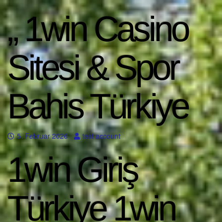
„️ 1win Casino
Sitesi & Spor
Bahis Türkiye
5. Februar 2026
test account
1win Giriş
Türkiye 1win