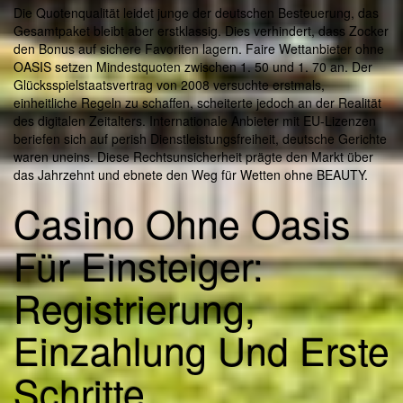
Die Quotenqualität leidet junge der deutschen Besteuerung, das
Gesamtpaket bleibt aber erstklassig. Dies verhindert, dass Zocker
den Bonus auf sichere Favoriten lagern. Faire Wettanbieter ohne
OASIS setzen Mindestquoten zwischen 1. 50 und 1. 70 an. Der
Glücksspielstaatsvertrag von 2008 versuchte erstmals,
einheitliche Regeln zu schaffen, scheiterte jedoch an der Realität
des digitalen Zeitalters. Internationale Anbieter mit EU-Lizenzen
beriefen sich auf perish Dienstleistungsfreiheit, deutsche Gerichte
waren uneins. Diese Rechtsunsicherheit prägte den Markt über
das Jahrzehnt und ebnete den Weg für Wetten ohne BEAUTY.
Casino Ohne Oasis
Für Einsteiger:
Registrierung,
Einzahlung Und Erste
Schritte