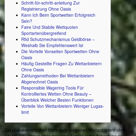
Schritt-für-schritt-anleitung Zur
Registrierung Ohne Oasis
Kann Ich Beim Sportwetten Erfolgreich
Sein?
Faire Und Stabile Wettquoten
Sportartenübergreifend
Rfid Schutzmechanismus Geldbörse –
Weshalb Sie Empfehlenswert Ist
Die Vorteile Vonseiten Sportwetten Ohne
Oasis
Häufig Gestellte Fragen Zu Wettanbietern
Ohne Oasis
Zahlungsmethoden Bei Wettanbietern
Abgerechnet Oasis
Responsible Wagering Tools Für
Kontrolliertes Wetten Ohne Beauty –
Überblick Welcher Besten Funktionen
Vorteile Von Wettanbietern Weniger Lugas-
limit
Die charakteristischen Merkmale vonseiten Wettanbietern ohne