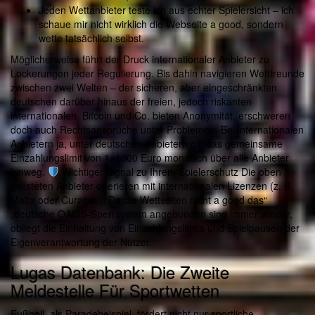
Jeden Wettanbieter teste ich aus echter Spielersicht – ich
schaue mir nicht wirklich die Webseite a good, sondern
wette tatsächlich selbst.
Möglicherweise führt der Druck internationaler Anbieter zu
Lockerungen jeder Regulierung. Bis dahin navigieren Wettfreunde
zwischen zwei Welten – der sicheren, aber eingeschränkten
deutschen darüber hinaus der freien, jedoch riskanten
internationalen. Bitcoin und Co. bieten Anonymität, erschweren
doch auch Rechtsansprüche unter Problemen. Bei internationalen
Anbietern ja, unter deutschen Anbietern gilt das gemeinsame
Einzahlungslimit von 1. 1000 Euro monatlich über alle Anbieter
hinweg.
Wichtiger Signal zu Ihrem Spielerschutz Die oben
gelisteten Anbieter operieren mit internationalen Lizenzen (z. B.
Malta oder Curaçao). Da die Wettseiten nicht a good das“
„deutsche OASIS-Sperrsystem angebunden sind immer wieder,
obliegt die Einhaltung von Einzahlungslimits und Spielpausen der
Eigenverantwortung der Nutzer.
Lugas Datenbank: Die Zweite
Meldestelle Für Sportwetten
Fußball, als Paradebeispiel, fördert nicht nur sportliche