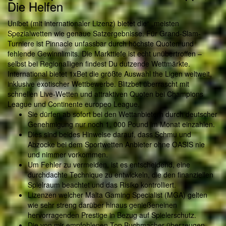
Die Helfen
Unibet (mit internationaler Lizenz) bietet die“ „meisten
Spezialwetten wie genaue Satzergebnisse. Für Grand-Slam-
Turniere ist Pinnacle unfassbar durch höchste Quoten und
fehlende Gewinnlimits. Die Markttiefe ist echt unübertroffen –
selbst bei Regionalligen findest Du dutzende Wettmärkte.
International bietet 1xBet die größte Auswahl the Ligen weltweit,
inklusive exotischer Wettbewerbe. Blitzbet überrascht mit
schnellen Live-Wetten und attraktiven Quoten bei Champions
League und Continente europeo League.
Sie dürfen ab sofort bei den Wettanbietern durch deutscher
Genehmigung nur noch 1. 000 Pound im Monat einzahlen.
Dies sind beides Hinweise darauf, dass Schmu und
Abzocke bei dem Sportwetten Anbieter ohne OASIS nie
und nimmer vorkommen.
Um Fehler zu vermeiden, ist es entscheidend, eine
durchdachte Technique zu entwickeln, die den finanziellen
Spielraum beachtet und das Risiko kontrolliert.
Lizenzen welcher Malta Gaming Specialist (MGA) gelten
wie sehr streng darüber hinaus genießeneinen
hervorragenden Prestige in Bezug auf Spielerschutz.
Die von mir empfohlenen Top Buchmacher überzeugen