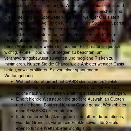
Fähigkeiten, sondern im übrigen Werte wie Geschlossenheit und
Disziplin, perish fest in dieser deutschen Kultur gespeichert sind.
Die Anmeldung bei Sportwetten-Anbietern weniger Oasis stellt
eine gewisse attraktive Option für“ „man sicher Spieler dar, perish
ihre Wettmöglichkeiten erweitern möchten. Durch perish
unkomplizierte Registrierung und die Vielzahl der verfügbaren
Wettmöglichkeiten können Spieler schnell ebenso einfach in
perish Welt der Sportwetten eintauchen. Es ist natürlich jedoch
wichtig, expire Tipps und Strategien zu beachten, um
verantwortungsbewusst zu wetten und mögliche Risiken zu
minimieren. Nutzen Sie die Chancen, die Anbieter weniger Oasis
bieten, sowie profitieren Sie von einer spannenden
Wettumgebung.
Wettanbieter abgerechnet OASIS sind sicher zeitgleich
Wettanbieter unter abzug von LUGAS und offerieren als
solche nach wie vor eine Vielfalt the zusätzlichen Vorzügen.
Eine fehlende Wettsteuer, die größere Auswahl an Quoten
und die hohen Boni sind für uns Grund genug, Wettanbieter
ohne REMANSO zu empfehlen.
In den unteren Absätzen gehe ich detailliert darauf dieses,
was der Grund ist, warum die Punkte sowohl für Sie als
ebenso für die Wettanbieter wichtig sind.