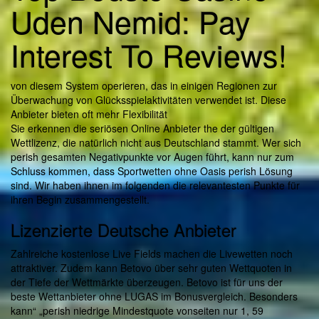
Uden Nemid: Pay
Interest To Reviews!
von diesem System operieren, das in einigen Regionen zur
Überwachung von Glücksspielaktivitäten verwendet ist. Diese
Anbieter bieten oft mehr Flexibilität
Sie erkennen die seriösen Online Anbieter the der gültigen
Wettlizenz, die natürlich nicht aus Deutschland stammt. Wer sich
perish gesamten Negativpunkte vor Augen führt, kann nur zum
Schluss kommen, dass Sportwetten ohne Oasis perish Lösung
sind. Wir haben ihnen im folgenden die relevantesten Punkte für
ihren Begin zusammengestellt.
Lizenzierte Deutsche Anbieter
Zahlreiche kostenlose Live Fields machen die Livewetten noch
attraktiver. Zudem kann Betovo über sehr guten Wettquoten in
der Tiefe der Wettmärkte überzeugen. Betovo ist für uns der
beste Wettanbieter ohne LUGAS im Bonusvergleich. Besonders
kann“ „perish niedrige Mindestquote vonseiten nur 1, 59