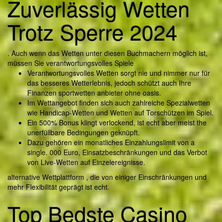
Zuverlässig Wetten
Trotz Sperre 2024
. Auch wenn das Wetten unter diesen Buchmachern möglich ist,
müssen Sie verantwortungsvolles Spiele
Verantwortungsvolles Wetten sorgt nie und nimmer nur für
das besseres Wetterlebnis, jedoch schützt auch Ihre
Finanzen sportwetten anbieter ohne oasis.
Im Wettangebot finden sich auch zahlreiche Spezialwetten
wie Handicap-Wetten und Wetten auf Torschützen im Spiel.
Ein 500% Bonus klingt verlockend, ist echt aber meist the
unerfüllbare Bedingungen geknüpft.
Dazu gehören ein monatliches Einzahlungslimit von a
single. 000 Euro, Einsatzbeschränkungen und das Verbot
von Live-Wetten auf Einzelereignisse.
alternative Wettplattform , die von einiger Einschränkungen und
mehr Flexibilität geprägt ist echt.
Top Bedste Casino